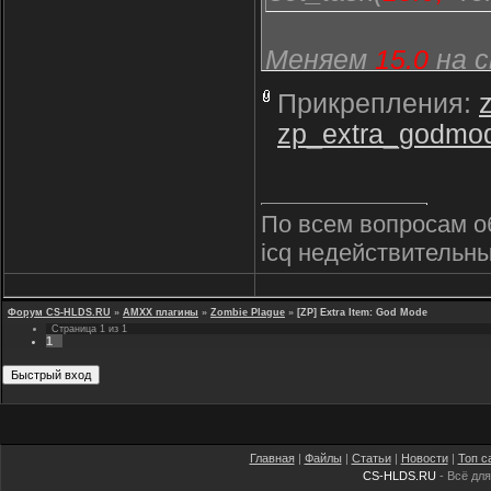
Меняем
15.0
на с
перекомпилирова
Прикрепления:
zp_extra_godmo
По всем вопросам о
icq недействительны
Форум CS-HLDS.RU
»
AMXX плагины
»
Zombie Plague
»
[ZP] Extra Item: God Mode
Страница
1
из
1
1
Главная
|
Файлы
|
Статьи
|
Новости
|
Топ с
CS-HLDS.RU
- Всё для