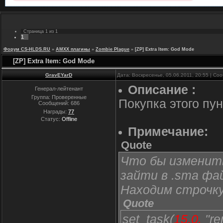
Страница
1
из
1
1
Форум CS-HLDS.RU
»
AMXX плагины
»
Zombie Plague
»
[ZP] Extra Item: God Mode
[ZP] Extra Item: God Mode
GravEYarD
Дата: Воскресенье, 05.06.2011, 20:55 | С
Описание :
Генерал-лейтенант
Группа: Проверенные
Покупка этого пу
Сообщений:
686
Награды:
77
Статус:
Offline
Примечание:
Quote
Что бы изменить
зайти в .sma фа
Находим строчк
Quote
set_task(
15.0,
"re