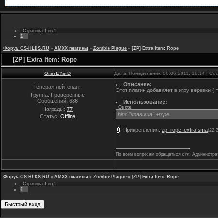
Страница
1
из
1
1
Форум CS-HLDS.RU
»
AMXX плагины
»
Zombie Plague
»
[ZP] Extra Item: Rope
[ZP] Extra Item: Rope
GravEYarD
Дата: Понедельник, 06.06.2011, 18:14 | С
Описание:
Генерал-лейтенант
Этот плагин добавляет в игру веревки ( 
Группа: Проверенные
Сообщений:
686
Использование:
Quote
Награды:
77
bind "клавиша" +rope
Статус:
Offline
Прикрепления:
zp_rope_extra.sma
(22.
По всем вопросам обращаться к гл. Администра
Форум CS-HLDS.RU
»
AMXX плагины
»
Zombie Plague
»
[ZP] Extra Item: Rope
Страница
1
из
1
1