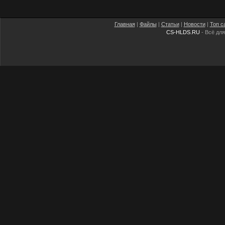
Главная
|
Файлы
|
Статьи
|
Новости
|
Топ с
CS-HLDS.RU
- Всё для