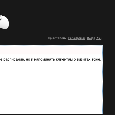
Привет
Гость
|
Регистрация
|
Вход
|
RSS
ое расписание, но и напоминать клиентам о визитах тоже.