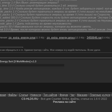
_energy 1 // Вкл./Выкл. регенерацию энергии?
_time 3.0 // Сколько секунд будет регениться 1 ед. энергии
y_time 1.0 // Когда режим активирован, каждые Х сек. будет забираться опред. кол-
ible_packs 1 // Сколько будет тратиться энергии за время Х (что выше) на невидим
d_packs 1 // Сколько будет тратиться энергии за время Х (что выше) на Скорость
d_added 300.0 // Сколько Будет скорость если будет активирован режим "Экстра С
one_packs 2 // Сколько будет тратиться энергии за время Х (что выше) на Неуязв
ode_glow 1 // Дать подсветку во время неуязвимости
packs 50 // Максимальное кол-во энергии, которое вы можете иметь.
imit 3.0 // Время, после которого можно будет вновь активировать любой режим. (т
ления:
zp_extra_energy.sma
·
zp_extra_energy.amxx
·
3450646.rar
(11.5 Kb)
(13.3 Kb)
(0.4 Kb)
осам обращаться к гл. Администратору сайта. Мои номера icq недействительны. Всем удачи.
 Energy Suit [3 MultiModes] v.1.3
авная
|
Файлы
|
Статьи
|
Новости
|
Топ сайтов
|
Форум
|
Чат
|
Магазин
|
Платные услуги
CS-HLDS.RU
- Всё для Counter Strike, файлы, статьи cs 1.6 © 2022
Реклама на сайте