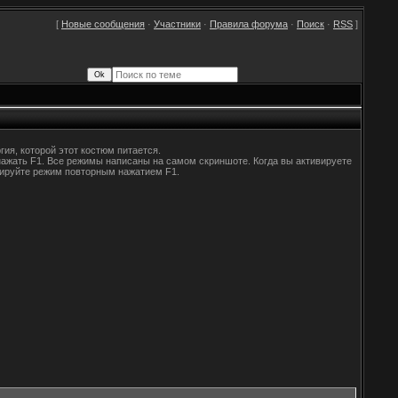
[
Новые сообщения
·
Участники
·
Правила форума
·
Поиск
·
RSS
]
гия, которой этот костюм питается.
нажать F1. Все режимы написаны на самом скриншоте. Когда вы активируете
ивируйте режим повторным нажатием F1.