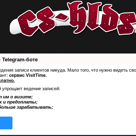
 Telegram-боте
ведения записи клиентов никуда. Мало того, что нужно видеть св
ант:
сервис VisitTime.
платно
.
й упрощает ведение записей:
 им о визите;
к и предоплаты;
больше зарабатывать;