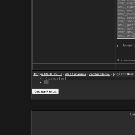
enzp_regen
enzp_regen
enzp_energ
enzp_invis
enzp_spee
enzp_spee
enzp_godm
enzp_godm
enzp_max_
enzp_timel
Прикреп
По всем вопр
Форум CS-HLDS.RU
»
AMXX плагины
»
Zombie Plague
»
[ZP] Extra Item:
Страница
1
из
1
1
Гл