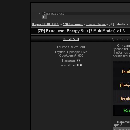
Страница
1
из
1
1
Форум CS-HLDS.RU
»
AMXX плагины
»
Zombie Plague
»
[ZP] Extra Item:
[ZP] Extra Item: Energy Suit [3 MultiModes] v.1.3
GravEYarD
Дата: Четвер
Описан
Генерал-лейтенант
Добавляет Э
Группа: Проверенные
Чтобы поме
Сообщений:
686
режим (кон
Награды:
77
Статус:
Offline
Переме
Quote
enzp_extra