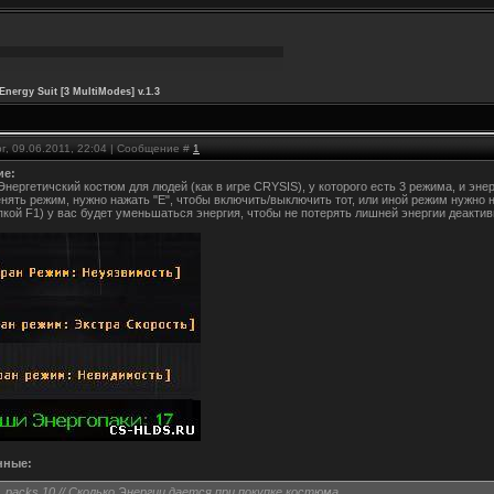
 Energy Suit [3 MultiModes] v.1.3
г, 09.06.2011, 22:04 | Сообщение #
1
ие:
нергетичский костюм для людей (как в игре CRYSIS), у которого есть 3 режима, и энер
нять режим, нужно нажать "Е", чтобы включить/выключить тот, или иной режим нужно 
пкой F1) у вас будет уменьшаться энергия, чтобы не потерять лишней энергии деакт
нные:
_packs 10 // Сколько Энергии дается при покупке костюма