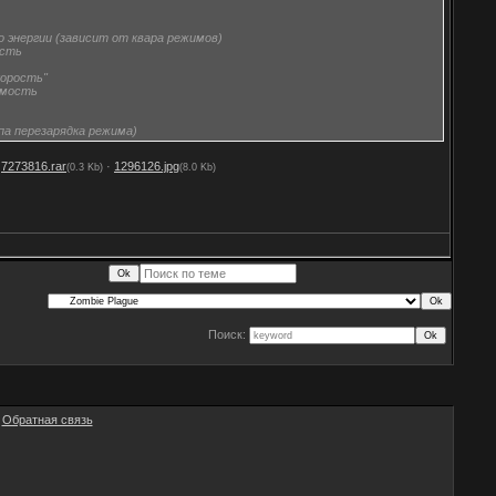
во энергии (зависит от квара режимов)
ость
корость"
имость
ипа перезарядка режима)
·
7273816.rar
·
1296126.jpg
(0.3 Kb)
(8.0 Kb)
Поиск:
|
Обратная связь