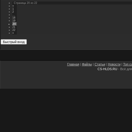
Страница
20
из
22
«
1
2
…
18
19
20
21
22
»
Главная
|
Файлы
|
Статьи
|
Новости
|
Топ с
CS-HLDS.RU
- Всё для