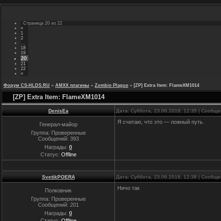
Страница
20
из
22
«
1
2
…
18
19
20
21
22
»
Форум CS-HLDS.RU
»
AMXX плагины
»
Zombie Plague
»
[ZP] Extra Item: FlameXM1014
[ZP] Extra Item: FlameXM1014
DenisEa
Дата: Суббота, 23.06.2018, 12:35 | Сообщ
Я считаю, что это — ложный путь.
Генерал-майор
Группа: Проверенные
Сообщений:
393
Награды:
0
Статус:
Offline
SvetikPOERA
Дата: Суббота, 23.06.2018, 12:38 | Сообщ
Ничо так
Полковник
Группа: Проверенные
Сообщений:
201
Награды:
0
Статус:
Offline