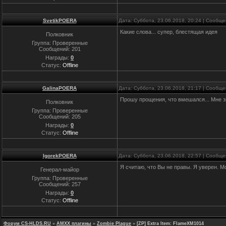
SvetikPOERA
Дата: Суббота, 23.06.2018, 20:24 | Сообщ
Какие слова... супер, блестящая идея
Полковник
Группа: Проверенные
Сообщений:
201
Награды:
0
Статус:
Offline
GalinaPOERA
Дата: Суббота, 23.06.2018, 21:17 | Сообщ
Прошу прощения, что вмешался... Мне з
Полковник
Группа: Проверенные
Сообщений:
205
Награды:
0
Статус:
Offline
IgorekPOERA
Дата: Суббота, 23.06.2018, 22:57 | Сообщ
Я считаю, что Вы не правы. Я уверен. М
Генерал-майор
Группа: Проверенные
Сообщений:
257
Награды:
0
Статус:
Offline
Форум CS-HLDS.RU
»
AMXX плагины
»
Zombie Plague
»
[ZP] Extra Item: FlameXM1014