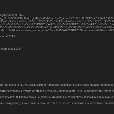
icing/#comment-3075
l?form-errors=_u357732963215082491[last]&posted=%7B%22_u3577329632150
5Cr%5Cn+%5Cr%5Cn+%5Cr%5Cn+%5Cr%5Cn+%5Cr%5Cn+%5Cr%5Cn+%5Cr%5Cn+%5Cr
591%25D0%25B0%25D0%25BD%25D0%25BA%25D0%25B8%2B%25D0%25B4%25D0%2
25D0%25B2%25D0%25B0%25D1%258F%2B%25D0%25B1%25D0%25B0%25D0%25B7%
40yandex.ru%26newcomment_author_url%3Dhttp%253A%252F%252Ftverbaza.ru%
omment-23293
1/#comment-132847
няется, обычно, с СКО крышками. В подобных баночках в магазинах продаются варенье,
дать жестянкам с темно желтым внутреннем нанесением. Они не ржавеют при продолжи
х крышек. В Твери самые не дорогие стеклянные банки оптом и крышки к ним нужно при
ации помидоров, лечо и разных вкусностей. Эти рецепты являются многократно опроб