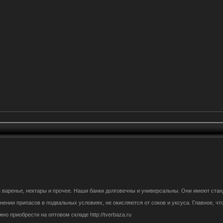
я варенье, нектары и прочее. Наши банки долговечны и универсальны. Они имеют стан
ении припасов в подвальных условиях, не окисляются от соков и уксуса. Главное, ч
 приобрести на оптовом складе http://tverbaza.ru