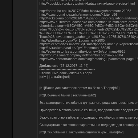
http://kupoklub.ru/otzyvy/stoit-li-katatsya-na-baggi-v-egipte.html
http://porntube.co.uk/2017/05/the-hideaway/#comment-21938
http://jozoc.com/index.php/en/component/k2/item/56
http://jackspiano.com/2011/07/04/piano-tuning-regulation-and-vo
http://www.suitedforsuccessokc.com/contact-us.htm
chernilnitsa.png++%5Cr%5Cn+%5Cr%5Cn+%5Cr%5Cn+%
admin%5C%2Findex.php%3Freplycontent%3D%25D0%2
%2B%25D0%259E%25D0%25BF%25D1%2582%25D0%25BE%
Touct%26newcomment_author_email%3Dtver19751975%25
http://albertbuijze.com/?p=1#comment-2805
http://telecomfeitjes.nl/deze-vijf-smartphones-moet-je-kopen/#c
http://uvitanileta.casd.cz/?p=1#comment-36985
http://evieprestonlcsw.com/the-journey-3/#comment-6918
http://forums.smartcompany.net/member.php?u=559304
http://www.cristenransom.com/blog/catching-up/comment-page-
Добавлено
(17.12.2017, 11:44)
---------------------------------------------
Стеклянные банки оптом в Твери
[url= ] ]на сайте[/url]
[h1]Банки для заготовок оптом на базе в Твери[/h1]
[h2]Обычные банки стеклянные[/h2]
Эта категория стеклобанок для разного рода заготовок приме
Приобретая металлические крышки, предпочтение следует от
Важно грамотно выбрать продавца стеклобанок и металлически
Стандартная стеклянная тара отлично подходит для консерв
[h2]Стеклобанки с закручивающимися крышками[/h2]