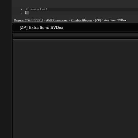
Страница
1
из
1
1
Форум CS-HLDS.RU
»
AMXX плагины
»
Zombie Plague
»
[ZP] Extra Item: SVDex
[ZP] Extra Item: SVDex