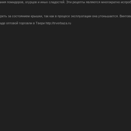
ания помидоров, огурцов и иных сладостей. Эти рецепты являются многократно испр
реть за состоянием крышки, так как в процесе эксплуатации она утоньшается. Винтов
е оптовой торговли в Твери http://trverbaza.ru