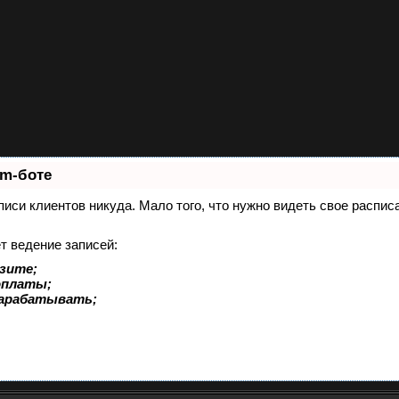
am-боте
записи клиентов никуда. Мало того, что нужно видеть свое рас
т ведение записей:
зите;
оплаты;
зарабатывать;