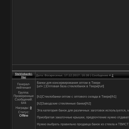
Steklobanki-
Дата: Воскресенье, 17.12.2017, 16:38 | Сообщение #
2
Har
Банки для консервирования оптом в Твери
Генерал-
[url= ] ]Оптовая база стеклобанок в Твери[/url]
лейтенант
Группа:
Проверенные
[h1]Стеклобанки оптом с оптового склада в Твери[/h1]
Сообщений:
644
[h2]Заводские стеклянные банки[/h2]
Награды:
0
Эта категория банок для различных заготовок используется,
Статус:
Offline
Приобретая закаточные крышки, предпочтение нужно отдавать
Нужно выбрать правильно продавца банок из стекла и ТВИСТ 