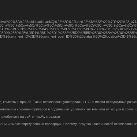
82491%22%3A%7B%22first%22%3A%22Steklobanki-laxMQ%22%2C%22last%22%3A%2
%5Cn+%5Cr%5Cn+%5Cr%5Cn+%5Cr%5Cn+%5Cr%5Cn+%5Cr%5Cn+%5Cr%5Cn+%5Cr%5
5BB%25D1%258F%2B%25D0%25BA%25D0%25BE%25D0%25BD%25D1%2581%25D0%25
25D0%25B0%2B%25D1%2581%25D1%2582%25D0%25B5%25D0%25BA%25D0%25BB
26action%3D%26comment_ID%3D%26comment_post_ID%3D%26status%3D%26positio
 компоты и прочее. Такие стеклобанки универсальны. Они имеют стандартные размеры 
тельном хранении припасов в подвальных условиях, не темнеют от уксуса и соков. 
обретать на сайте http://tverbaza.ru
ованы и имеют определенные пропорции. Поэтому, покупка классической стеклобанки