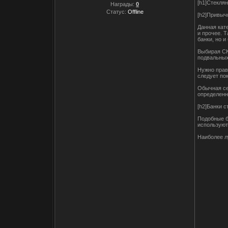
[h1]Стеклян
Награды:
0
Статус:
Offline
[h2]Привыч
Данная кат
и прочее. 
банки, но 
Выбирая СК
подвальных
Нужно прав
следует пок
Обычная се
определенн
[h2]Банки 
Подобные б
используютс
Наиболее лу