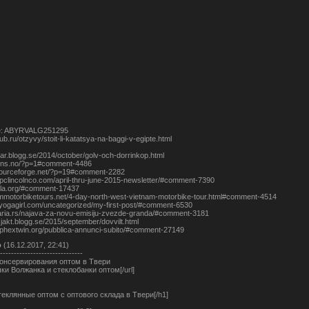
e: ABYRVALG251295
lub.ru/otzyvy/stoit-li-katatsya-na-baggi-v-egipte.html
iskar.blogg.se/2014/october/golv-och-dorrinkop.html
kens.no/?p=1#comment-4486
n.sourceforge.net/?p=19#comment-2282
cpclincolnco.com/april-thru-june-2015-newsletter/#comment-7390
ala.org/#comment-17437
nammotorbiketours.net/4-day-north-west-vietnam-motorbike-tour.html#comment-4514
alyogagirl.com/uncategorized/my-first-post/#comment-6530
okaria.rs/najava-za-novu-emisiju-zvezde-granda/#comment-3181
lsjakt.blogg.se/2015/september/dovvilt.html
aphextwin.org/pubblica-annunci-subito/#comment-27149
о
(16.12.2017, 22:41)
------------------------------
консервирования оптом в Твери
ышки Волжанка и стеклобанки оптом[/url]
теклянные оптом с оптового склада в Твери[/h1]