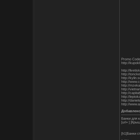
Promo Cod
http://kupok
http://livet
http://tonc
http://kyli
http://www.
http://mzek
http://viet
http://capit
http://lept
http://danie
http://www.
Добавлен
---------------
Банки для 
[url= ] ]Кр
[h1]Банки с