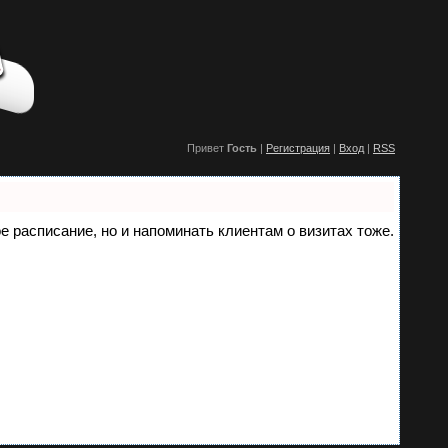
Привет
Гость
|
Регистрация
|
Вход
|
RSS
ое расписание, но и напоминать клиентам о визитах тоже.