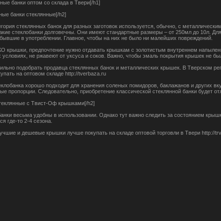
ные банки оптом со склада в Твери[/h1]
ные банки стеклянные[/h2]
егория стеклянных банок для разных заготовок используется, обычно, с металлически
Такие стеклобанки долговечны. Они имеют стандартные размеры – от 250мл до 10л. Дл
и бывшие в употреблении. Главное, чтобы на них не было ни малейших повреждений.
О крышки, предпочтение нужно отдавать крышкам с золотистым внутреннем напылени
 условиях, не ржавеют от уксуса и соков. Важно, чтобы эмаль покрытия крышек не бы
ильно подобрать продавца стеклянных банок и металлических крышек. В Тверском р
упать на оптовом складе http://tverbaza.ru
клобанка хорошо подходит для хранения соленых помидоров, баклажанов и других вк
ые пропорции. Следовательно, приобретение классической стеклянной банки будет о
стеклянные с Твист-Оф крышками[/h2]
анки весьма удобны в использовании. Однако тут важно следить за состоянием крышк
я где-то 2-4 сезона.
чшие и дешевые крышки лучше покупать на складе оптовой торговли в Твери http://trv