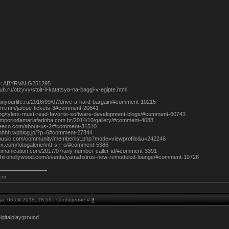
e: ABYRVALG251295
lub.ru/otzyvy/stoit-li-katatsya-na-baggi-v-egipte.html
shinyourlife.ru/2016/09/07/drive-a-hard-bargain/#comment-10215
com.mm/ja/cue-tickets-3#comment-20841
/blog/tylers-must-read-favorite-software-development-blogs/#comment-60743
emporiodamariafarinha.com.br/2014/10/gallery/#comment-4088
geeco.com/about-us-2/#comment-31510
oohhh.wpblog.jp/?p=6#comment-27344
tmusic.com/community/memberlist.php?mode=viewprofile&u=242246
nex.com/fotogalerie/mtt-s-r-o/#comment-5386
mmunication.com/2017/07/any-number-caller-id/#comment-3391
shirohollywood.com/events/yamahsiros-new-remodeled-lounge/#comment-10728
.ru
ца, 06.04.2018, 18:59 | Сообщение #
3
gitalplayground