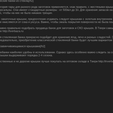
еские банки из стекла[/h2]
егория тары для разного рода заготовок применяется, vкак правило, с жестяными крыш
ерсальны. Они имеют стандартные размеры : от 500мл до 3л. Для хранения запасов на 
о, чтобы на них не было никаких трещин.
 закаточные крышки, предпочтение отдавать следует крышкам с золотым внутреннем 
не окисляются от сока и уксуса. Важно, чтобы эмаль покрытия поверхности не была по
ажно правильно подобрать продавца банок для заготовок и СКО крышек. В Твери самы
 http://tverbaza.ru
я стеклянная банка прекрасно подойдет для хранения ягод, лечо и разных сладостей
ледовательно, приобретение классической стеклянной банки будет лучшим вариантом
с завинчивающимися крышками[/h2]
лобанки наиболее удобны в использовании. Однако здесь особенно важно следить за с
рышки выдерживают порядка 2-4 сезона.
твенные и не дорогие крышки лучше покупать на оптовом складе в Твери http://trverb