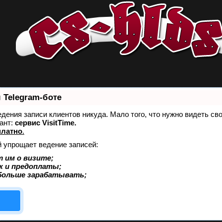
 Telegram-боте
ведения записи клиентов никуда. Мало того, что нужно видеть св
ант:
сервис VisitTime.
платно
.
й упрощает ведение записей:
 им о визите;
к и предоплаты;
больше зарабатывать;