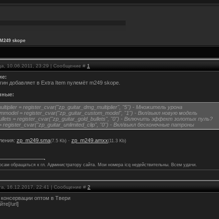
: M249 skope
а, 10.06.2011, 23:29 | Сообщение #
1
ие:
гин добавляет в Extra Item пулемёт m249 skope.
нные:
tiplier = register_cvar("zp_guitar_dmg_multiplier", "5") - Множитель урона
mmodel = register_cvar("zp_guitar_custom_model", "1") - Вкл/выкл новую модель
ullets = register_cvar("zp_guitar_gold_bullets", "0") - Включить эффект золотых пуль?
= register_cvar("zp_guitar_unlimited_clip", "0") - Вкл/выкл бесконечные патроны
ления:
zp_m249.sma
·
zp_m249.amxx
(7.5 Kb)
(11.3 Kb)
осам обращаться к гл. Администратору сайта. Мои номера icq недействительны. Всем удачи.
та, 16.12.2017, 22:41 | Сообщение #
2
 консервации оптом в Твери
йте[/url]