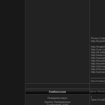
Promo Cod
http://kupok
http://engli
http://cue.
http://i3.io
http://www.
http://spee
http://kooo
http://wyat
http://spro
http://nmco
http://yama
http://tverbaza
FuptKeecycets
Дата: Пятни
]
Генералиссимус
Jana CovaDi
Группа: Проверенные
Сообщений:
4100