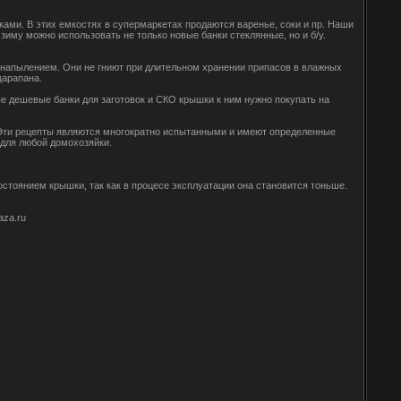
ками. В этих емкостях в супермаркетах продаются варенье, соки и пр. Наши
зиму можно использовать не только новые банки стеклянные, но и б/у.
напылением. Они не гниют при длительном хранении припасов в влажных
царапана.
е дешевые банки для заготовок и СКО крышки к ним нужно покупать на
. Эти рецепты являются многократно испытанными и имеют определенные
 для любой домохозяйки.
остоянием крышки, так как в процесе эксплуатации она становится тоньше.
aza.ru