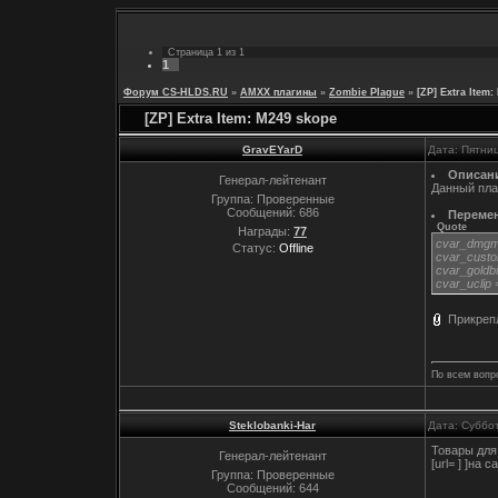
Страница
1
из
1
1
Форум CS-HLDS.RU
»
AMXX плагины
»
Zombie Plague
»
[ZP] Extra Item
[ZP] Extra Item: M249 skope
GravEYarD
Дата: Пятниц
Описан
Генерал-лейтенант
Данный пла
Группа: Проверенные
Сообщений:
686
Переме
Quote
Награды:
77
cvar_dmgmul
Статус:
Offline
cvar_custo
cvar_goldb
cvar_uclip 
Прикреп
По всем вопр
Steklobanki-Har
Дата: Суббо
Товары для
Генерал-лейтенант
[url= ] ]на са
Группа: Проверенные
Сообщений:
644