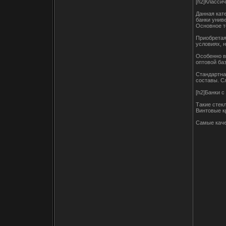
[h2]Классич
Данная кат
банки унив
Основное т
Приобретая
условиях, 
Особенно в
оптовой базе
Стандартна
составы. С
[h2]Банки 
Такие стек
Винтовые к
Самые качес