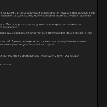
ми крышками. В таких баночках в супермаркетах предлагаются соленья, соки
я хранения запасов на зиму можно применять не только новые стеклянные
ем. Они не портятся при продолжительном хранении заготовок в
ла поцарапана.
егионе самые дешевые и качественные стеклобанки и ТВИСТ крышки к ним
усностей. Данные рецепты являются многократно опробованы и имеют
тличным вариантом для Тверской мастерицы.
и, потому, что со временем она истончается. Твист-Оф крышки
erbaza.ru