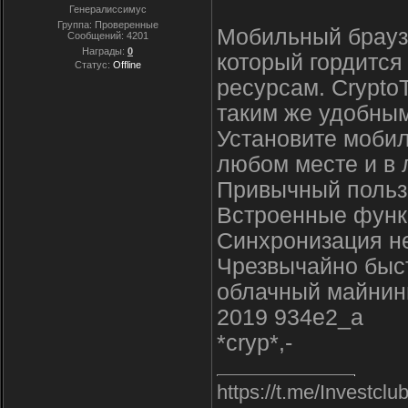
Генералиссимус
Группа: Проверенные
Мобильный браузе
Сообщений:
4201
Награды:
0
который гордится
Статус:
Offline
ресурсам. CryptoT
таким же удобны
Установите мобил
любом месте и в 
Привычный польз
Встроенные функ
Синхронизация не
Чрезвычайно быст
облачный майнинг
2019 934e2_a
*cryp*,-
https://t.me/Inve