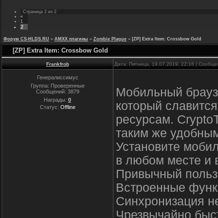
Страница
2
из
2
«
1
2
Форум CS-HLDS.RU
»
AMXX плагины
»
Zombie Plague
»
[ZP] Extra Item: Crossbow Gold
[ZP] Extra Item: Crossbow Gold
Frankfrob
Дата: Пятница, 19.07.2019, 22:16 | Сообщ
Генералиссимус
Группа: Проверенные
Мобильный браузе
Сообщений:
3879
Награды:
0
который славится
Статус:
Offline
ресурсам. CryptoT
таким же удобны
Установите мобил
в любом месте и 
Привычный польз
Встроенные функ
Синхронизация не
Чрезвычайно быст