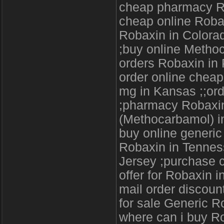
cheap pharmacy Ro
cheap online Roba
Robaxin in Colora
;buy online Metho
orders Robaxin in 
order online chea
mg in Kansas ;;or
;pharmacy Robaxin
(Methocarbamol) 
buy online generi
Robaxin in Tennes
Jersey ;purchase 
offer for Robaxin i
mail order discou
for sale Generic 
where can i buy R