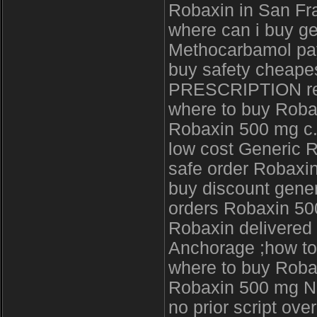
Robaxin in San Fra
where can i buy ge
Methocarbamol pay
buy safety cheape
PRESCRIPTION re
where to buy Roba
Robaxin 500 mg c.o
low cost Generic 
safe order Robaxi
buy discount gener
orders Robaxin 500
Robaxin delivered 
Anchorage ;how to
where to buy Rob
Robaxin 500 mg 
no prior script ove