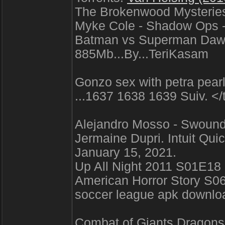
The Brokenwood Mysterie
Myke Cole - Shadow Ops 
Batman vs Superman Daw
885Mb...By...TeriKasam
Gonzo sex with petra pearl 
...1637 1638 1639 Suiv. </
Alejandro Mosso - Swoun
Jermaine Dupri. Intuit Qu
January 15, 2021.
Up All Night 2011 S01E
American Horror Story S
soccer league apk downlo
Combat.of.Giants.Dragons