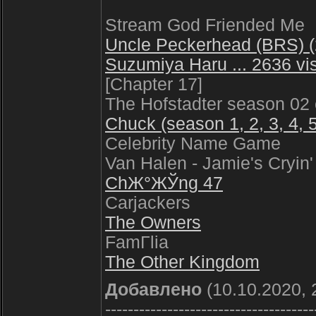
Stream God Friended Me
Uncle Peckerhead (BRS) (
Suzumiya Haru ... 2636 vi
[Chapter 17]
The Hofstadter season 02
Chuck (season 1, 2, 3, 4, 5
Celebrity Name Game
Van Halen - Jamie's Cryin'
ChЖ°ЖЎng 47
Carjackers
The Owners
FamГ­lia
The Other Kingdom
Добавлено
(10.10.2020, 
-------------------------------------