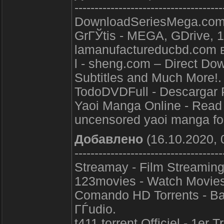
-------------------------------------
DownloadSeriesMega.com 
GrГЎtis - MEGA, GDrive, 1
lamanufactureducbd.com вЂ
l - sheng.com – Direct Do
Subtitles and Much More!.
TodoDVDFull - Descargar 
Yaoi Manga Online - Read y
uncensored yaoi manga for
Добавлено
(16.10.2020, 
-------------------------------------
Streamay - Film Streaming
123movies - Watch Movies
Comando HD Torrents - Bai
ГЃudio.
t411 torrent Officiel - 1er