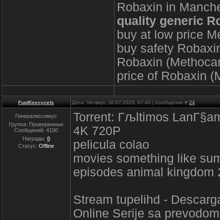
Robaxin in Manche
quality generic R
buy at low price M
buy safety Robaxin
Robaxin (Methocar
price of Robaxin 
FuptKeecycets
Дата: Четверг, 30.07.2020, 07:40 | Сообщение #
24
Torrent: Гљltimos LanГ§am
Генералиссимус
Группа: Проверенные
4K 720P
Сообщений:
4100
Награды:
0
pelicula colao
Статус:
Offline
movies something like s
episodes animal kingdom 
Stream tupelihd - Descarga
Online Serije sa prevodom