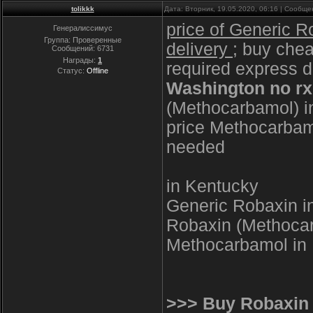
tolikkk
Дата: Вторник, 19.05.2020, 06:16 | Сообщ
price of Generic R
Генералиссимус
Группа: Проверенные
delivery
; buy che
Сообщений:
6731
Награды:
1
required express d
Статус:
Offline
Washington no rx
(Methocarbamol) in
price Methocarba
needed
in Kentucky
Generic Robaxin 
Robaxin (Methocar
Methocarbamol in 
>>> Buy Robaxin 