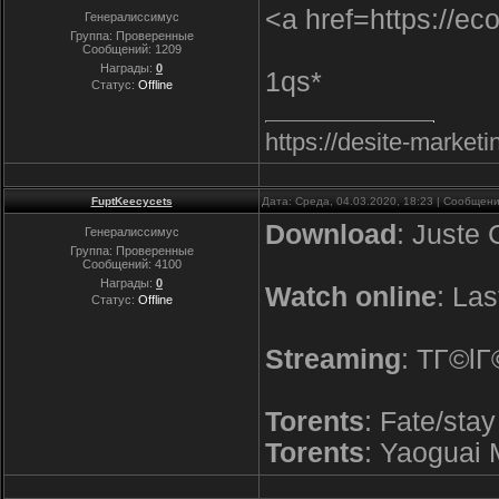
<a href=https://e
Генералиссимус
Группа: Проверенные
Сообщений:
1209
Награды:
0
1qs*
Статус:
Offline
https://desite-marke
FuptKeecycets
Дата: Среда, 04.03.2020, 18:23 | Сообщен
Download
: Juste 
Генералиссимус
Группа: Проверенные
Сообщений:
4100
Награды:
0
Watch online
: La
Статус:
Offline
Streaming
: TГ©lГ
Torents
: Fate/sta
Torents
: Yaoguai 