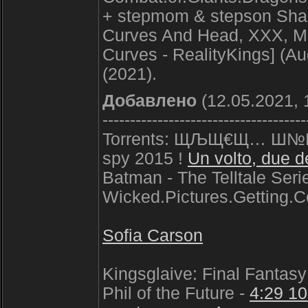
+ stepmom & stepson Share
Curves And Head, XXX, M
Curves - RealityKings] (Aug
(2021).
Добавлено
(12.05.2021, 
-------------------------------------
Torrents: ЩЉЩ€Щ… Ш
spy 2015 !
Un volto, due d
Batman - The Telltale Ser
Wicked.Pictures.Getting
Sofia Carson
Kingsglaive: Final Fantasy
Phil of the Future -
4:29 10