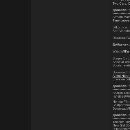
Two Cars, O
Добавлен
---------------
Stream Mai
Time Lapse
BitLord.com
Bert Vissche
Download W
Добавлен
---------------
Watch
AIKa 
Stages By 
Show all arc
Sports relat
Download H
At the Hear
El origen de
Добавлен
---------------
Search Torr
ЧЎЧЁЧЧ™Ч
Nonton Film
Bestpornbab
Download AP
Добавлен
---------------
Torrents: In
New Girl S0
[KiteSeeker