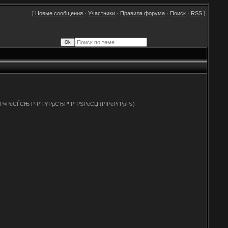
[
Новые сообщения
·
Участники
·
Правила форума
·
Поиск
·
RSS
]
°Р»РёСЃСЊ Р·Р°РґРµСЂР¶Р°РЅРёСЏ (РІРёРґРµРѕ)