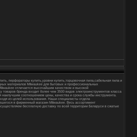
упить, перфораторы купить,уровни купить,торцовочная пила,сабельная пила и
одных материалов Milwaukee для бытовых и профессиональных
Milwaukee отличается высочайшим качеством и высокой
у товаров бренда входит более чем 3500 видов электроинструментов класса
ся наилучшим соотношением цены, качества и срока службы инструмента.
ходя из целей использования. Наши специалисты отдела
вшегося в фирменный магазин Milwaukee. Весь ассортимент
осуществляем бесплатную доставку по всей территории Беларуси в сжатые