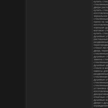
купить сте
стеклянные
двери рас
купить сте
изготовлен
зеркальное
стеклянные
панно на за
изготовлен
хорошая ду
матовое ст
купить сте
душевые уг
распашные 
раздвижные
перегородки
стекол лес
дверь пере
стеклянные
душевые ст
замена сте
стеклянные
душевые ц
стекло в м
навесы для
раздвижные
стеклянная
душевые уг
стеклянные
стеклянные
установка 
изготовлен
декоративн
откатные с
душевые м
двери к ду
ограждения