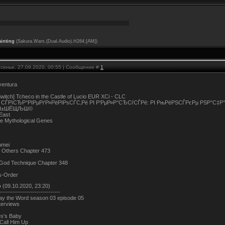
ainting
(Sakura.Wars.(Dual.Audio).H264.[AM])
есенье, 27.09.2020, 00:55 | Сообщение #
1
ventura
witch] Tcheco in the Castle of Lucio EUR XCi - CLC
СЃРїСЂР°РІРµРґР»РёРІРѕСЃС‚Рё РІ Р‘РµР»Р°СЂСѓСЃРё: РІ РњРёРЅСЃРєРµ РЅР°С‡Р
Ш±ШЁЩЉШ©
East
he Mythological Genes
umei
k Others Chapter 473
s
l God Technique Chapter 348
s-Order
о
(09.10.2020, 23:20)
------------------------------
y the Word season 03 episode 05
terviews
es's Baby
Call Him Up