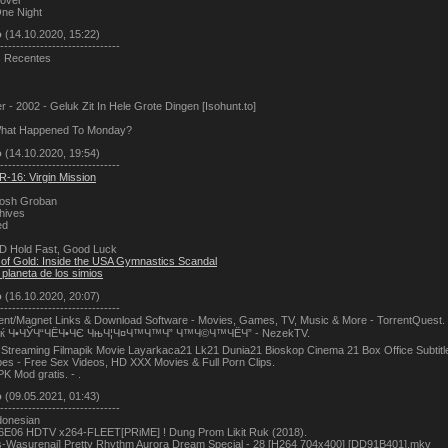
ne Night
о
(14.10.2020, 15:22)
------------------------------
s Recentes
r - 2002 - Geluk Zit In Hele Grote Dingen [Isohunt.to]
hat Happened To Monday?
о
(14.10.2020, 19:54)
------------------------------
R-16: Virgin Mission
Josh Groban
hives
ed
D Hold Fast, Good Luck
t of Gold: Inside the USA Gymnastics Scandal
l planeta de los simios
о
(16.10.2020, 20:07)
------------------------------
ent/Magnet Links & Download Software - Movies, Games, TV, Music & More - TorrentQuest.
ќ Ч•ЧЎЧ“ЧЁЧ•ЧЄ ЧњЧ¦Ч¤Ч™Ч™Ч” Ч™Ч©Ч™ЧЁЧ” - NezekTV.
 Streaming Filmapik Movie Layarkaca21 Lk21 Dunia21 Bioskop Cinema 21 Box Office Subtitle
es - Free Sex Videos, HD XXX Movies & Full Porn Clips.
K Mod gratis. - .
о
(09.05.2021, 01:43)
------------------------------
donesian
6E06 HDTV x264-FLEET[PRiME] ! Dung Prom Likit Ruk (2018).
s-Wasurenai] Pretty Rhythm Aurora Dream Special - 28 [H264 704x400] [DD91B401].mkv