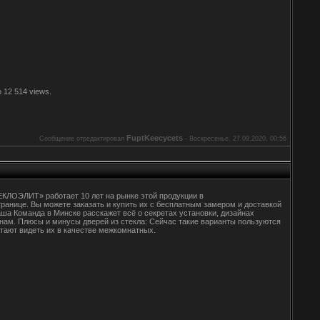
 12 514 views.
FuptKeecycets
Сообщение отредактировал
-
Воскресенье, 27.09.2020, 00:56
КЛОЭЛИТ» работает 10 лет на рынке этой продукции в
анице. Вы можете заказать и купить их с бесплатным замером и доставкой
ша Команда в Минске расскажет всё о секретах установки, дизайнах
нам. Плюсы и минусы дверей из стекла: Сейчас такие варианты пользуются
итают видеть их в качестве межкомнатных.