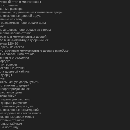
клянный стол в минске цены
 фото панно
пашные размеры
клянные раздвижные межкомнатные двери
ие стеклянных дверей в душ
 панно на стену
 раздвижные перегородки цена
каз
ие душевых перегородок из стекла
шевая кабина стекло
екло для межкомнатных дверей
кло в межкомнатную дверь минск
олки 120х80
двери из стекла
 стеклянные межкомнатные двери в витебске
 из закаленного стекла
тничные ограждения
городка
 интерьеры
еклянные стенки
кла душевой кабины
 дверцы
ены
ежкомнатную дверь купить
 стеклянных дверей
 перегородки минск
 лестница цена
олки 75х75
 перила для лестниц
 двери с рисунком
стеклянной двери в душ
ие стеклянных ограждений
ые изделия из стекла минск
теклянные двери минск
атовым стеклом
шевым кабинам
 на лестницу