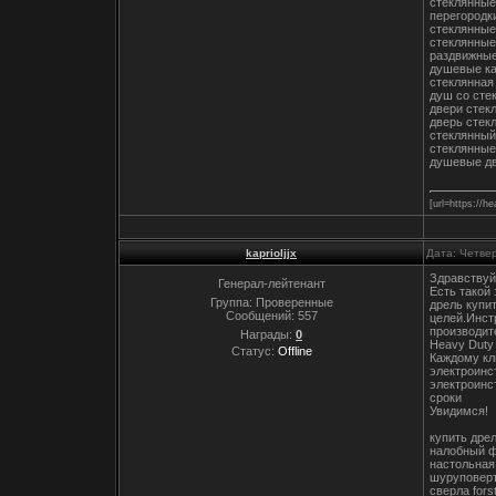
стеклянные
перегородк
стеклянные
стеклянные
раздвижные
душевые к
стеклянная
душ со сте
двери стек
дверь стек
стеклянный
стеклянные
душевые дв
[url=https://h
kaprioljjx
Дата: Четвер
Здравствуй
Генерал-лейтенант
Есть такой
Группа: Проверенные
дрель купи
Сообщений:
557
целей.Инст
производит
Награды:
0
Heavy Duty
Статус:
Offline
Каждому кл
электроинс
электроинс
сроки
Увидимся!
купить дре
налобный ф
настольная
шуруповерт
сверла fors