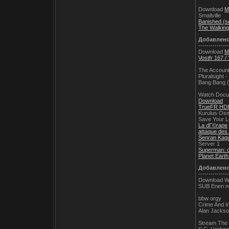
Download
M
Smallville
Banished (se
The Walkin
Добавлен
---------------
Download
Ma
Vostfr 167 /
The Account
Pluralsight 
Bang Bang 
Watch Docu
Download
TrueFR HDR
Kurulus Osm
Save Your L
La dГ©rape
attaque des 
Senran Kag
Server 1
Superman: 
Planet Earth
Добавлен
---------------
Download W
SUB Enen no
bbw orgy
Crime And I
Alan Jackson
Stream The F
K.C. Under