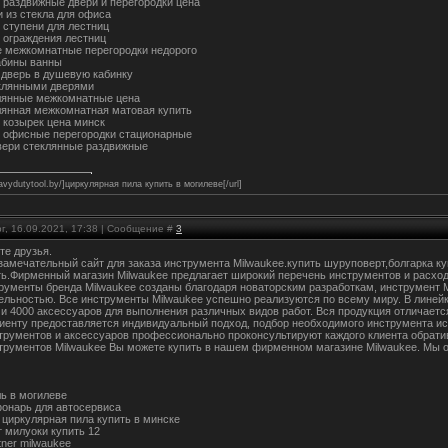
 раздвижные двери и перегородки цена
и из стекла для офиса
 ступени для лестниц
 ограждения лестниц
 межкомнатные перегородки недорого
абины ванны
 дверь в душевую кабинку
клянными дверями
лянные межкомнатные цена
лянная межкомнатная матовая купить
 козырек цена минск
 офисные перегородки стационарные
ери стеклянные раздвижные
eavydutytool.by/]циркулярная пила купить в могилеве[/url]
г, 16.09.2021, 17:38 | Сообщение #
3
те друзья.
 замечательный сайт для заказа инструмента Milwaukee.купить шуруповерт,болгарка к
ть.Фирменный магазин Milwaukee предлагает широкий перечень инструментов и расх
рументы бренда Milwaukee созданы благодаря новаторским разработкам, инструмент 
ельностью. Все инструменты Milwaukee успешно реализуются по всему миру. В линейк
 и 4000 аксессуаров для выполнения различных видов работ. Вся продукция отличает
иенту предоставляется индивидуальный подход, подбор необходимого инструмента ис
трументов и аксессуаров профессионально проконсультируют каждого клиента обрати
трументов Milwaukee Вы можете купить в нашем фирменном магазине Milwaukee. Мы 
ль в могилеве
онарь для автосервиса
 циркулярная пила купить в минске
 милуоки купить 12
tner milwaukee