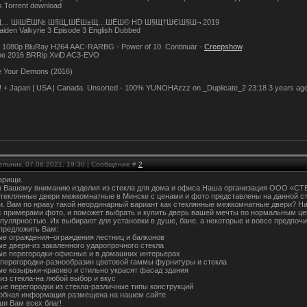
 Torrent download
… ШіШЁШ№ Ш§Щ„ШЁШ±Щ…ШЁШ© HD Ш§Щ†ШЄШ§Ш¬ 2019
iden Valkyrie 3 Episode 3 English Dubbed
 1080p BluRay H264 AAC-RARBG - Power of 10. Continuar -
Creepshow
.
ne 2016 BRRip XviD AC3-EVO
ce Your Demons (2016)
e! + Japan | USA | Canada. Unsorted - 100% YUNOHAzzz on _Duplicate_2 23:18 3 years ago
ельник, 07.06.2021, 19:30 | Сообщение #
2
арищи.
 Вашему вниманию изделия из стекла для дома и офиса.Наша организация ООО «СТЕ
теклянные двери межкомнатные в Минске с ценами и фото представлены на данной стр
и. Вам по нраву такой неординарный вариант как стеклянные межкомнатные двери? На
с примерами фото, и поможет выбрать и купить дверь вашей мечты по нормальным це
пулярностью. Их выбирают для установки в душе, бане, а некоторые и вовсе предпоч
предложить Вам:
ые ограждения–ограждения лестниц и балконов
ые двери-из закаленного ударопрочного стекла
ые перегородки-офисные и в домашних интерьерах
перегородки-разнообразин цветовой гаммы фурнитуры и стекла
ые козырьки-красиво и стильно украсят фасад здания
из стекла-на любой выбор и вкус
ые перегородки из стекла-различные типы конструкций
обная информация размещена на нашем сайте
ши Вам всех благ!