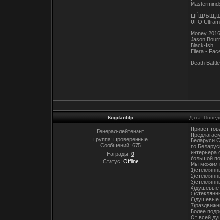
Masterminds
ЩЃЩЉЩ„Щ
UFO Ultrama
Money 2016
Jason Bour
Black-Ish
Eilera - Fa
Death Battl
Bogdanbfp
Дата: Понед
Привет тов
Генерал-лейтенант
Предлагаем
Группа: Проверенные
Беларуси.С
Сообщений:
675
по Беларус
интерьера 
Награды:
0
большой по
Статус:
Offline
Мы можем 
1)стеклянн
2)стеклянн
3)cтеклянн
4)душевые 
5)стеклянн
6)душевые 
7)раздвижн
Более подр
От всей ду