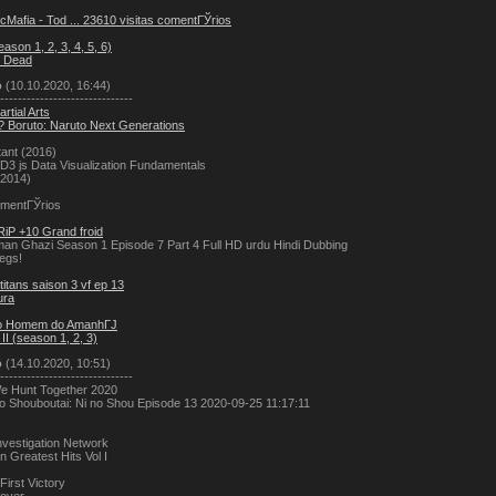
cMafia - Tod ... 23610 visitas comentГЎrios
ason 1, 2, 3, 4, 5, 6)
g Dead
о
(10.10.2020, 16:44)
------------------------------
rtial Arts
 ? Boruto: Naruto Next Generations
ant (2016)
- D3 js Data Visualization Fundamentals
(2014)
mentГЎrios
iP +10 Grand froid
an Ghazi Season 1 Episode 7 Part 4 Full HD urdu Hindi Dubbing
egs!
titans saison 3 vf ep 13
ura
o Homem do AmanhГЈ
 II (season 1, 2, 3)
о
(14.10.2020, 10:51)
------------------------------
e Hunt Together 2020
 Shouboutai: Ni no Shou Episode 13 2020-09-25 11:17:11
nvestigation Network
 Greatest Hits Vol I
irst Victory
cover