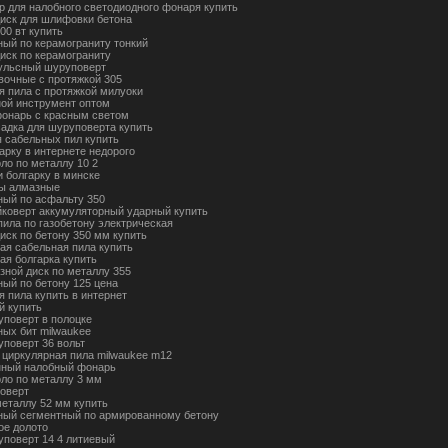
р для налобного светодиодного фонаря купить
иск для шлифовки бетона
00 вт купить
ный по керамограниту тонкий
иск по керамограниту
ульсный шуруповерт
вочные с протяжкой 305
я пила с протяжкой милуоки
ной инструмент оптом
онарь с красным светом
садка для шуруповерта купить
я сабельных пил купить
арку в интернете недорого
ло по металлу 10 2
и болгарку в минске
ы алмазные
ный по асфальту 350
коверт аккумуляторный ударный купить
пила по газобетону электрическая
иск по бетону 350 мм купить
ая сабельная пила купить
ая болгарка купить
езной диск по металлу 355
ный по бетону 125 цена
я пила купить в интернет
й купить
уповерт в полоцке
ных бит milwaukee
уповерт 36 вольт
 циркулярная пила milwaukee m12
ный налобный фонарь
рло по металлу 3 мм
товерт
металлу 52 мм купить
ный сегментный по армированному бетону
ое долото
уповерт 14 4 литиевый