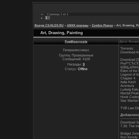
Страница
1
из
1
1
Форум CS-HLDS.RU
»
AMXX плагины
»
Zombie Plague
»
Art, Drawing, P
Art, Drawing, Painting
FuptKeecycets
Дата: Воскр
Torrents:
Генералиссимус
Download A
Группа: Проверенные
Сообщений:
4100
Download [S
РњР°СЂС€ 
Награды:
0
Ш§Щ„Ш№
Статус:
Offline
Eden of the 
Legend of t
Chapter 4
Italia Kash
Aventura
Ludwig Kak
Martial Pea
Hook Code
Star Martia
TVB Law Di
Добавлен
---------------
Download Sa
7.30: The In
Bridget Jon
Ron Kenoly 