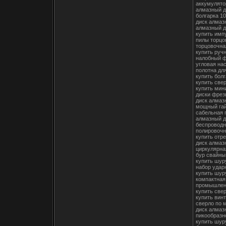
аккумулято
алмазный д
болгарка 10
диск алмаз
алмазный д
купить имп
пилы торцо
торцовочна
купить руч
налобный ф
угловая на
полотна дл
купить болг
купить свер
купить мин
диски фрез
диск алмаз
мощный гай
сабельная 
алмазный д
беспроводн
полировочн
купить отр
диск алмаз
циркулярна
бур свайны
купить шур
набор удар
купить шур
компактная
промышлен
купить све
купить вин
сверло по 
диск алмаз
пикообразн
купить шур