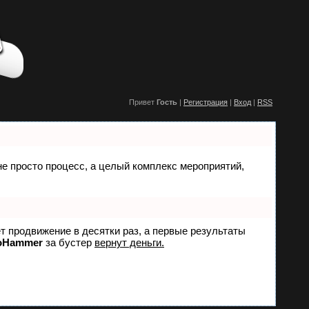
Привет
Гость
|
Регистрация
|
Вход
|
RSS
 не просто процесс, а целый комплекс мероприятий,
ет продвижение в десятки раз, а первые результаты
oHammer
за бустер
вернут деньги.