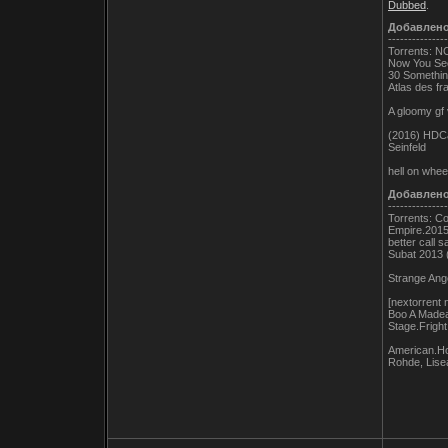
Dubbed
.
Добавлен
---------------
Torrents: NC
Now You See
30 Somethin
Atlas des fr
A gloomy gf 
(2016) HDCam
Seinfeld
hell on whee
Добавлен
---------------
Torrents: Col
Empire.201
better call s
Subat 2013 
Strange Ange
[nextorrent
Boo A Mad
Stage.Frig
American.Ho
Rohde, Lise