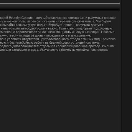
мпанией ЕвробурСервис – полный комплекс качественных и разумных по цене
ин в минской области,ремонт скважин и бурение скважин минск. Мы бурим
аказывайте скважину для воды в ЕвроБурСервис – получите доступ к
 канализации загородного дома важно: Правильно подобрать подходящую
еменно не переплачивая за лишнюю мощность и ненужные опции. Система
а — отвести отходы от дома и передать их в магистральную
ов в условиях отсутствия централизованного отвода сточных вод. Грамотно
жную и бесперебойную работу выбранной дорогостоящей системы.
ородного дома занимается отдельная специализированная бригада. Именно
ции для загородного дома. Актуальную стоимость монтажа популярных