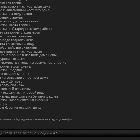
ние скважины
нализацию в частном доме цена
е к канализации частного дома
важин на воду насосы
рения скважин
истки воды из скважины
важин карта глубин
важин в Стародорожском районе
во скважины с адаптером
кессона на скважину
а воду под ключ цена
ва скважины на воду
обустройства скважины
нализации в частном доме
 канализация в частном доме цены
урению скважин
скважину для воды на земельном участке
важины в дом схема
важин Жодино
во скважины фото
я канализации в частном доме
важин Дятлово
а воду под ключ
ссинской скважины
 к скважинам питьевой воды
я в частном доме из бетонных колец
важин классификация скважин
в дом
для бурения скважин цена
uroburservice.by/]бурение скважин на воду под ключ[/url]
ца, 17.09.2021, 02:08 | Сообщение #
3