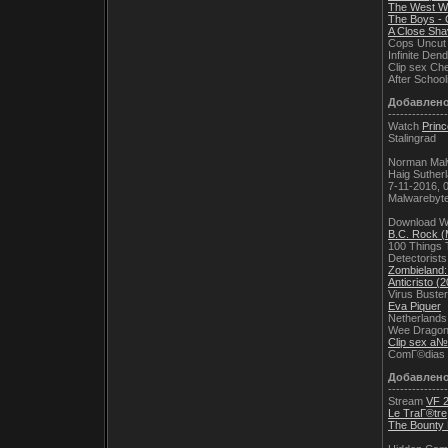
The West Win
The Boys - 
A Close Sha
Cops Uncut
Infinite Den
Clip sex Ch
After School
Добавлен
---------------
Watch
Prin
Stalingrad
Norman Malw
Haig Suther
7-11-2016, 
Malwarebytes
Download W
B.C. Rock (
100 Things 
Detectorists
Zombieland:
Anticristo (
Virus Buste
Eva Piquer
Netherlands
Wee Dragon
Clip sex 
ComГ©dias
Добавлен
---------------
Stream
VF 2
Le TraГ®tre
The Bounty 