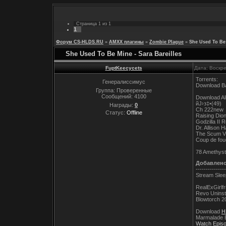
Страница
1
из
1
1
Форум CS-HLDS.RU
»
AMXX плагины
»
Zombie Plague
»
She Used To Be 
She Used To Be Mine - Sara Bareilles
FuptKeecycets
Дата: Воскр
Torrents:
Генералиссимус
Download Ba
Группа: Проверенные
Сообщений:
4100
Download Al
йЈ›з‡•(49)
Награды:
0
Ch 222new
Статус:
Offline
Raising Dio
Godzilla II 
Dr. Allison 
The Scum Vi
Coup de foud
78 Amethyst
Добавлен
---------------
Stream Slee
RealExGirlf
Revo Uninsta
Blowtorch 
Download
H
Marmalade 
Watch Epis