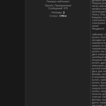
Добрый ден
Генерал-лейтенант
Предлагаем
Группа: Проверенные
пила,сабел
Сообщений:
675
профессион
производит
Награды:
0
Heavy Duty
Статус:
Offline
Каждому кл
электроинс
электроинс
сроки
Увидимся!
гайковерт к
купить болг
насадки на
измеритель
сверло по 
торцовочна
купить пис
диск алмаз
налобный 
мощный на
купить дре
алмазные д
ручной изм
диск для п
фонарь нал
углошлифов
купить наб
купить бок
мини сабел
сверла fors
купить све
полотно дл
электро га
фонарь нал
дрель перф
пистолет д