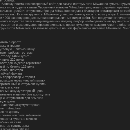
ь господа.
 Вашему вниманию интересный сайт для заказа инструмента Milwaukee.купить шурупо
ьная пила и дрель купить.Фирменный магазин Milwaukee предлагает широкий перечень
альных целей.Инструменты бренда Milwaukee созданы благодаря новаторским разраб
ельностью. Все инструменты Milwaukee успешно реализуются по всему миру. В линейк
 и 4000 аксессуаров для выполнения различных видов работ. Вся продукция отличает
иенту предоставляется индивидуальный подход, подбор необходимого инструмента ис
трументов и аксессуаров профессионально проконсультируют каждого клиента обрати
трументов Milwaukee Вы можете купить в нашем фирменном магазине Milwaukee. Мы 
упить в бресте
арку в гродно
 угловую шлифмашинку
ные приборы тестеры
металлу 14мм купить
я пила 220 вольт
толет для жидкого герметика
ный по бетону 125 цена
фонарь шахтера
лобный фонарь
ль перфоратор интернет
иски для керамической плитки
ерительный инструмент купить
илы алмазные
обный аккумуляторный цена
альные машины болгарки купить
ор инструментов для ремонта
овую дрель
ьная пила аккумуляторная
tner milwaukee
рло по дереву
я ленточной пилы milwaukee
йковерты купить в минске
обный от сети
оратор купить цена
ля герметика 310 мл