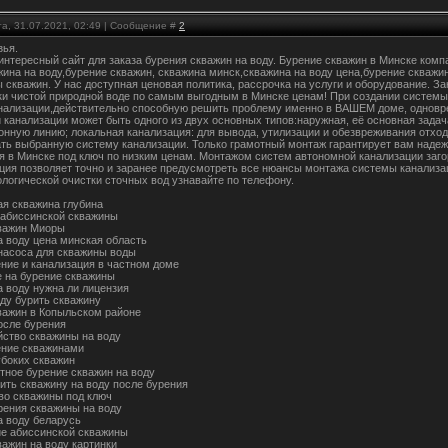
та, 31.07.2021, 02:49 | Сообщение #
2
зья.
 интересный сайт для заказа бурения скважин на воду. Бурение скважин в Минске ко
ажина на воду,бурение скважин, скважина минск,скважина на воду цена,бурение скваж
 скважин. У нас доступная ценовая политика, рассрочка на услуги и оборудование. З
ки чистой природной воде по самым выгодным в Минске ценам! При создании системы
нализации,действительно способную решить проблему именно в ВАШЕМ доме, одновр
 канализации может быть одного из двух основных типов:наружная, её основная задач
онную линию; локальная канализация: для вывода, утилизации и обезвреживания отход
ть выбранную систему канализации. Только грамотный монтаж гарантирует вам наде
я в Минске под ключ по низким ценам. Монтажом систем автономной канализации заг
ция позволяет точно и заранее предусмотреть все нюансы монтажа системы канализа
ологической очистки сточных вод узнавайте по телефону.
ая скважина глубина
 абиссинской скважины
важин Миоры
а воду цена минская область
насоса для скважины воды
ние и канализация в частном доме
 на бурение скважины
а воду нужна ли лицензия
оду бурить скважину
важин в Копыльском районе
осле бурения
йство скважины на воду
ние скважинами
убоких скважин
тное бурение скважин на воду
оить скважину на воду после бурения
во скважины под ключ
рения скважины на воду
а воду беларусь
е абиссинской скважины
важин на воду картинки