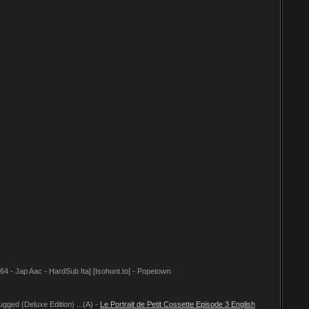
4 - Jap Aac - HardSub Ita] [Isohunt.to] - Popetown.
ed (Deluxe Edition) ...(A) -
Le Portrait de Petit Cossette Episode 3 English