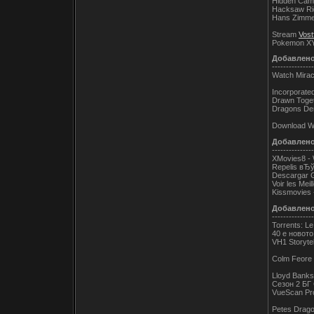
Hidden Cam
Hacksaw Ri
Hans Zimmer
Stream
Vost
Pokemon X
Добавлен
---------------
Watch Mirac
Incorporate
Drawn Toge
Dragons De
Download W
Добавлен
---------------
XMovies8 - 
Repelis вЂў 
Descargar Gr
Voir les Mei
Kissmovies -
Добавлен
---------------
Torrents: Le
40 е новото
VH1 Storyte
Colm Feore
Lloyd Banks 
Сезон 2 Б
VueScan Pro 
Petes Drago