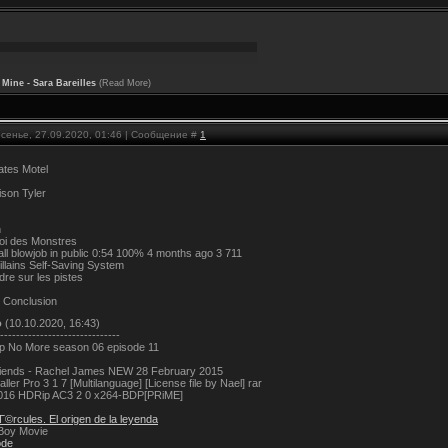
Mine - Sara Bareilles
(Read More)
есенье, 27.09.2020, 01:46 | Сообщение #
1
tes Motel
ison Tyler
n
Roi des Monstres
Hall blowjob in public 0:54 100% 4 months ago 3 711
llains Self-Saving System
re sur les pistes
 Conclusion
о
(10.10.2020, 16:43)
------------------------------
p No More season 06 episode 11
riends - Rachel James NEW 28 February 2015
ller Pro 3 1 7 [Multilanguage] [License file by Nael] rar
2016 HDRip AC3 2 0 x264-BDP[PRiME]
Г©rcules. El origen de la leyenda
Boy Movie
ode