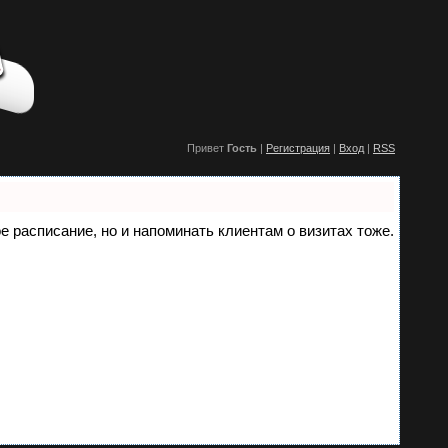
Привет
Гость
|
Регистрация
|
Вход
|
RSS
ое расписание, но и напоминать клиентам о визитах тоже.