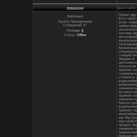
Antonioxqg
Дата: Суббо
Привет дру
Лейтенант
Есть такой
Группа: Проверенные
услуг. скв
Сообщений:
47
любые виды
экологичес
Награды:
0
систему ка
Статус:
Offline
автономной
канализаци
смонтирова
Канализаци
специализа
станций би
Увидимся!
артезианск
технология
бурение ск
скважина н
стоимость 
водоснабже
разрешение
скважина н
на какую в
бурение ск
скважина п
благоустро
водопониже
бурение гл
малогабари
как обустр
обустройст
процесс бу
скважина н
подключени
бурение ск