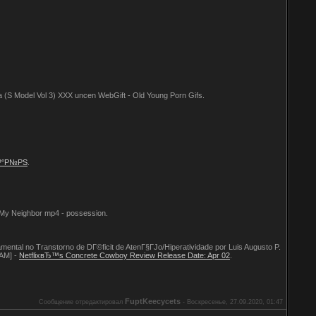
ka (S Model Vol 3) XXX uncen WebGift - Old Young Porn Gifs.
»Р°Р№РЅ
.
g My Neighbor mp4 - possession.
tal no Transtorno de DГ©ficit de AtenГ§ГЈo/Hiperatividade por Luis Augusto P.
[AM] -
NetflixвЂ™s Concrete Cowboy Review Release Date: Apr 02
.
FuptKeecycets
Сообщение отредактировал
-
Воскресенье, 27.09.2020, 01:47