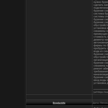
нужно буре
сделать ка
подключени
бурение ск
система бу
системы оч
бурение ск
бурение ск
обустройст
установка 
скважины н
преимущест
стоимость 
диаметр ка
автономная
фирмы по б
пробурить 
вода из ск
бурение ск
обустройст
организаци
бурение ск
скважина н
ремонт аби
требования
канализаци
бурение ск
ввод воды 
установка 
[url=https://e
Bogdanbfp
Дата: Пятни