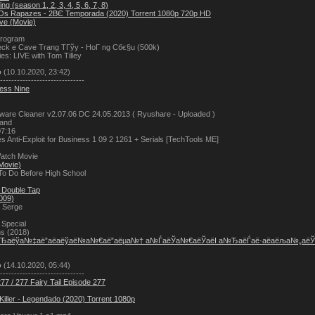
g (season 1, 2, 3, 4, 5, 6, 7, 8)
Os Rapazes - 2ВЄ Temporada (2020) Torrent 1080p 720p HD
ve (Movie)
drogram
eck e Cave Trang TГўy - HoГ ng Cбє§u (500k)
ies: LIVE with Tom Tilley
о
(10.10.2020, 23:42)
------------------------------
cess Nine
are Cleaner v2.07.06 DC 24.05.2013 ( Ryushare - Uploaded )
land
07:16
 Anti-Exploit for Business 1 09 2 1261 + Serials [TechTools ME]
atch Movie
Movie)
To Do Before High School
 Double Tap
2009)
r Serge
 Special
s (2018)
а№Ђаёўа№‡аё”аё­аёўаё№а№€аё”аёµа№† а№ЃаёЎа№€аёЎаёІ а№ЂаёЃаё·аё­аёља№„а
о
(14.10.2020, 05:44)
------------------------------
77 / 277 Fairy Tail Episode 277
Killer - Legendado (2020) Torrent 1080p