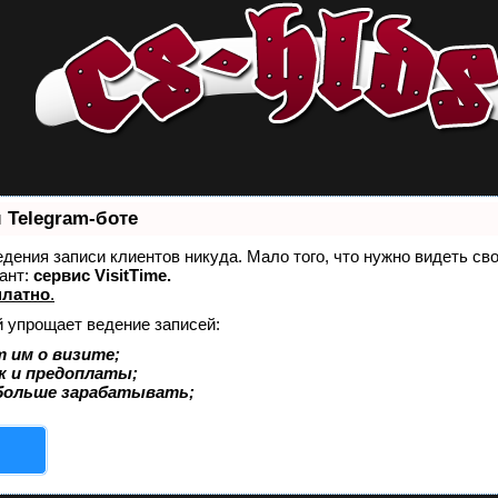
 Telegram-боте
ведения записи клиентов никуда. Мало того, что нужно видеть св
ант:
сервис VisitTime.
платно
.
й упрощает ведение записей:
 им о визите;
к и предоплаты;
больше зарабатывать;