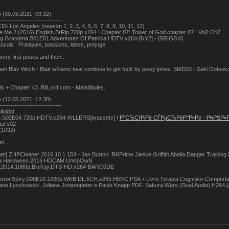
о
(09.05.2021, 03:32)
------------------------------
IS: Los Angeles (season 1, 2, 3, 4, 5, 6, 7, 8, 9, 10, 11, 12)
 Me 2 (2016) English BrRip 720p x264 ! Chapter 87: Tower of God chapter 87 : Vol2 Ch7.
g Grandma S01E01 Adventures Of Patricia HDTV x264-[NY2] - [SRIGGA]
ancais : Pratiques, passions, idees, prejuge
very first poses and then..
 Blair Witch - Blair williams twat continue to get fuck by jessy jones. SMD03 - Saki Ootsu
ls + Chapter 43. BitLord.com - Mandibules.
о
(12.05.2021, 12:38)
------------------------------
loidal
5.S02E04.720p.HDTV.x264-KILLERS[brassetv] !
Р”СЂСѓРіРё СЃРµСЂРёР°Р»Рё - РћРЅР
aul s02
(1092)
l...
 net] ZHPCleaner 2016 10 1 154 - Jan Burton. RKPrime Janice Griffith Abella Danger Trainin
ea Halloween 2016 HDCAM UnKnOwN
ht.2014.1080p.BluRay.DTS-HD.x264-BARC0DE
rror.Story.S06E10.1080p.WEB DL.6CH.x265.HEVC PSA + Livro Terapia Cognitivo-Comportamen
ane Lyszkowski, Juliana Johannpeter e Paulo Knapp PDF. Sakura.Wars.(Dual.Audio).H264.