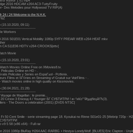
era Voyeur 1 s1 mp4
dge 2016 HDCAM x264 AC3-TuttyFruity
- Des Melodies pour Hollywood TV RIP(A)
fr 24 / 24 Welcome to the N.H.K.
Y&Z
о
(15.10.2020, 09:11)
------------------------------
le Workers
d 2016 S01E01 Vertical Mobility 1080p SYFY PREAiR WEB x264-HEAT mkv
ther
n CA S11E06 HDTV x264-CROOKS[ettv]
atch Movie
о
(15.10.2020, 23:01)
------------------------------
Watch Movies Online Free on XMovies8.tv.
Peliculas Online en HD - .
atis Peliculas y Series en EspaГ±ol - Pctfenix.
lleurs Films et SГ©ries en Streaming vf Gratuit sur VoirFilms - .
 Watch movies online in high quality on Kissmovies.
о
(30.04.2021, 21:28)
------------------------------
 Voyage de Magellan : le premie...
 20 Сезон 3 Епизод 4 / Younger БГ СУБТИТРИ ! ж–°иІќз”°йђµд№џйѓЋ(3).
llers - The Doors a celebration (2001) [DVD5 NTSC]
Ft 50 Cent Smile - serie streaming page 18. Kyoukai no Rinne S01e01-25 [Webrip 720p - H26
Г СУБТИТРИ
v9 5 58 (x86 x64) - Full rar
n 2016 1080p BluRay H264 AAC-RARBG + Hestya-LonelyWolf. [BLUES] Eric Clapton - Unplugg