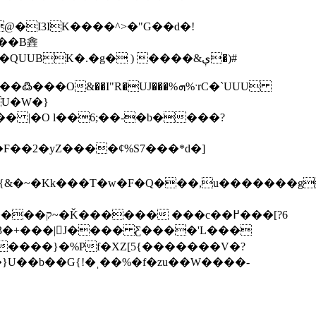
@�I3IK����^>�"G��d�!
���B錱
K�.�g� ) ����&ې�)#
I"R�UJ���%ܗ%ˑrC�`UUU
U�W�}
.�{&�~�Kk���T�w�F�Q���,u�������
������}�%Pf�XZ[5{�������V�?
촉