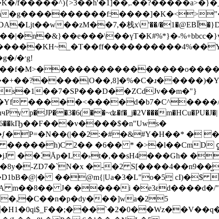
����^){>3��h'�1]�� ,.�� ?�����a>�}�_
�a�g����������f:����]�K�<>"�
��w��zM��7,�栈x\'��/�1�@EBĬ�}DD�_`
�|�n�&}��e���\��үT�K#%*}�-%+bbcc�}
�����KH~_�T��ff����������4%��Y+
/�׳g!
Z�O��f�M>����������������o����
����|O��,8]�%�C�ɹ�����)�Y�8���)�`�6�
�s�1��7�SP���D��ZCdJv��m�"}
_O�Yf �����<����d�b7�C^����/
�JP��3�6(��~ʥ�f�_j�2V���m�HCu�PU�J�|
+�Q�6��kҦ��F���v����$�n"Uws�
��2:�#�&#Y�H��* � �:C6ܧ�\,��)nb�v�P�(w�(|
�8y�-ZD7�`N�x �-�2 S[����4��n9��̺
1bB�@|� ��@m{|Ua�3�L"o�5̝ cI)�$ 
2T�A m��8�� J� ����i �e3ɛd����d�/
�,�C��n�p�dy���]wa�25
�H1�0qi$_F��;���`�2�0��Wz��V��q