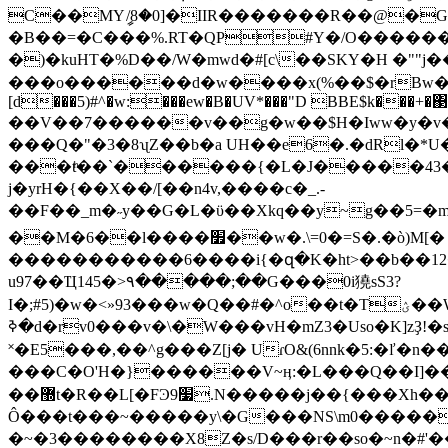
C��MYީ/8�0]�IIR�������R��@�
�B��=�C���%.RT�QP#Y�/O������m
�)�kuHT�%D��/W�mwd�#[c\��SKY�H �"
���o������d�w����x(%��$�rBw�?
[d���5)#^�w:���ew�B�UV*���"D BBE$k���+�΃,
��V��7������v��g�w��$H�Iww�y�v����,R
���Q�"�3�8ʯZ��b�a UH��e6�.�dRl�
���tͪ��`������{�L�J�����43�q����a����#0�w�Dk޷���m�y֣ 
j�yrH�{��X��/[��n4v,����c�_.-
��F��_m�˶y��G�L�ϋ��Xkq��y~g��5=�m�A�/\�٨̎�f����%���n�G��}7O�kdΚ��0�Ϝ��2�yZ��
��M�6��l����׿��w�.\=0�=S�.�ò)М[�
�����������6����i{�զ�K�ht>��b��1
u97��Ҵ145�>٩�����;��G���0і獟sS3?
I�;#5)�w�<»93���w�Q��#�^o��t�Tؽ��W<ǽn��o������9�ߣ���&�e��dIΒ�9�mql9����ק~�Ǩ������ ���c��߂���[6?
�ߢd�rv0���v�\�W���vH�mZ3�Uso�K]zҘ!�s��&���Ҵ;)�8�ֻ����v�2�>O�>d���`c�u�杯O��3�+���|J���� Ƹ����'L���
˟�E5���,��^g���Z[j� UɾO&(6nnk�5:�
���C�O'H�}������V~ӊ:�L���Q��I]��Q�'�2o�p�CN�,��f��
��޽t�R��L[�FϿ׷9.N�����j��{���Xh����e��מ�����Y�X��il�te����ےY?
Ô���t���~�����y\�G���NS\m0�����
�~�3��������X8Z�s/D���r��so�~n�#'