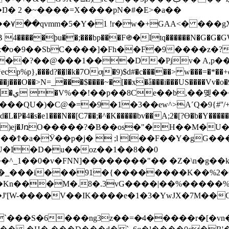
T����Ŋ� 2 �~����=X����pN�#�E>�a ��
����۷��qvmm�5�Y�1 !r�w�+GAA<� �
��g
���þu��;���bp���F֍�Itq������N�G�G�GW�
�,�@�:�o�9��SbC����]�Fh��F�9���
���?��@���1���D�Pjv� A,p�
},���d?��̼l�k�7Oƣ�9)$d#�c�����> w���=�*
S��j���O��>N=_���$����~�[��x�ǟ���i���US����Vv�o�
0��ob햙
�QU�)�C@�=�9�1�3��ew^>A˹Q�9{#''/+
P�4�s�e1���N��[C7��;�^�K�����bv��A;2�[?Ɵ�b�Y������
Ӱ��p�j�  ;l l��F��Y�gG���n(`"`dhב�
N]��������"�� �Z�\n�g��k��g��|��ݛ ����#gh�X
Kn���M�.8�.3vG����|��%�����%�
D�J'[W-����V��IK����e�1�3�YwJX�7M��G