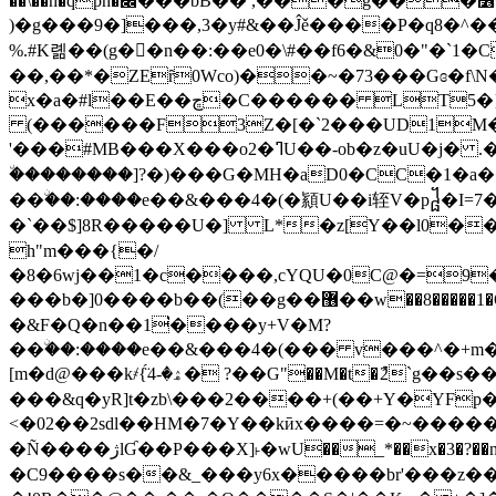
��\��h�qph�׌���bB�� ,���g���׶�� ,�H� ���D���d�`_6q�l����0c�R'��q,cYQU�0C@�=9�
)�g���9�]���,3�y#&��Ĵě����P�q8�^��
%.#K롊��(g��n��:��e0�\#��f6�&0�"�`1�C
��,��*�ZEȓ0Wco)��~�73���Gɞ�f
x�a�#l��E��ڇ�C������ LT5�}5�778x�H�1��?���Ue�
(������F3Z�[�`2���UD1M�wY
'���#MB���X���o2�ߣU��-ob�z�uU�j� .���}�PS�lְ���]q�����q7E� �)��杗Ijg����u:�=������]�O���48�
٘��������]?�)���G�MH�aD0�CC�1�
��ۨ��:����e��&���4�(�顈U��i轾V�p᧸�I=7�
�`��$]8R�����U�] L*�z[Y��l0��IA���
h"m���{�/
�8�6wj��1�c����,cYQU�0C@�=9�
���b�]0����b��(��g��޶��w��8�����1�OB:����eo&�ۮ�{�lg �MC�d�(�0�3 C�B����L��qWe��l0)L2��)Gc�я�x'#1�b�&m���-,�묪
�&F�Q�n��1͘����y+V�M?
��ۨ��:����e��&���4�(��� v���^�+m�p��
[m�d@���k҂{̈́ۿ�-4� ?��G"��M�t�ު2`g��s��o�< P%T�����i'�;t�ӗDeXp�Y� D�e�RH7�".�G&��D2��-;v��ݮՍ�ſz�ӻܭ��������I�
���&q�yR]t�zb\���2����+(��+Y�YFp
<�02��2sdl��HM�7�Y��kӣx����=�~������
�Ñ����ژlƓ��P���X]˫�wU��_*��x�3�?�
�C9����s��&_���y6x�����br'���z�