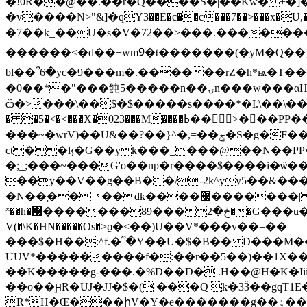
�!0R��@��.��r�Q����S�|��Kw� +�]
�v����N>"&]�qY3��E�c��c���7��>���x�U,
�7��k_��U�s�V�72��>���.�������
������<�d��+wm᠑�t�������(�yM�Q��}?>[X~��i͵�Y����:�
bl��՞6�yc�9���m�.������rZ�h*ѩ�T��
�0��*�"���飩5�����n��ۍn���w���αHAų�`ѽ�Ż���.���5���&�XΈ��m�vw:-M{;_���S���z~�Ow�2@ H��OO�������Q
ѽ�>���\��$�$�����s����*�I.\��\����
� �5�<�<���X�023���M����ߕ��󷂀>���PP��P����n������æ�~Lm�Q�::_��w��)��{����~GOkb��.��;�wrvz_G��{ގ+�A.%�$'gkMV��?
���~�wrV)��U&��?��}^�,=��ݮ�S�g�F���G���v?w���i�������ƞ��p�I$H�7��.�՞�Y��U�-iB�i��40Z�j�(3�5��
ct��ɮ�G��yk���_���@��N��PP��
�;_;���~���G'o��np�r����$����i�
��y��V��g��B��/-2k^yy5��&����x�
�N��֚����dk����޷�������|��~V;{�(qs@ץ�]��_���sU�����{\[�x����I$��
˟��h�޷�������89���ڂ�2��G���u�ޟ������æ�~Lmި֝���~'ܼI�@��������X�H�$�rI�����y]
V(�\K�HN�����Os�>ϱ�<��)U��V*���v��=��|
���$�H��:^f.�՞�Y��U�$�B�� D���M��
UUV*���������f�:��r��5��)��1X��I$�
��K�����g-���.�%D��D� .H��@H�K�Iii.Ֆ =�
��o��ԩR�UJ�JJ�$�( ���Q k�3Ӟ��gqT1E
R*H�Œ���իV�Y�e�������g��ٶ���N��\��,�$�K�ֵ�E�JT���*�(R����O������;c������>����-*Tk BR*