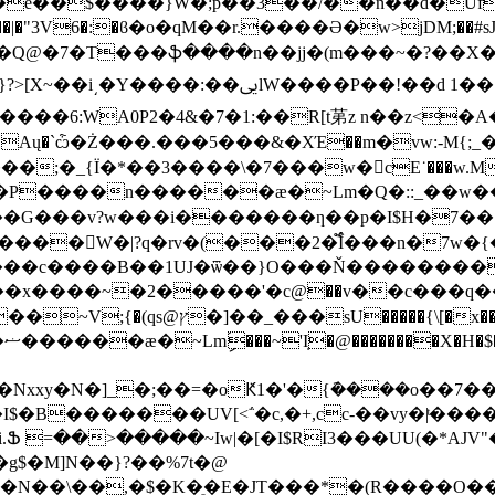
�e��$����}W�;p��3��/��n��d�U
��|�"3V6�:�ϐ�o�qM��r.����Ә�w>jDM;��#sJ
Q@�7�T���ֆ����n��jj�(m���~�?��X�j
�ﱙlW����P��!��d 1��
����6:WA0P2�4&�7�1:��R[t苐z n��z<
;�_{Ϊ�*��3����\�7���w�𼝵cE˙���w.M�
��󺾟W�|?q�rv�(���2�֘֟Î���n�7w�
ѿ����c����B��1UJ�ѿ��}O���Ň��������
���~�2�����'�с@��v��c���q����@7<
Nxxy�N�]_�;��=�oԞ1�'�{݇����o��7�
B�������UV[<΅�c,�+,cc-��vy�|ͭ����U
�>�����~Iw|�[�I$RI3���UU(�*AJV"�ULD�]�rD
�g$�M]N��}?��%7t�@