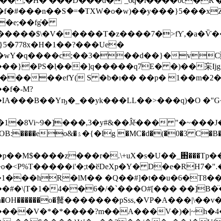
f�#���n��Sަ�=�TXW�o�w)��y���}5���xZ
�e;��fg҆�
\N�����$\�V�����T�z����7�>fƳ,�a�
�q����c;��3���ԁ��}�vC!ǜB
a������efY( S �b�ı�� ��p� 1��m�
�f�-M?
B��Yҧ�_��yk���LL��>���q)�O �"G�i
1�8Vi~9�]���,3�y#&��Ĵě��� "�~���J�
M$����z���r�.\+uX�s�U��_֋���Tp��>����
�1���hR�lM�� �Q��#]�t��u�6�T8�
#�\|T�1�4��6�/�`���O#[��� ��]B�̈
o�鼚�������pSss,�VP�A���|\��v��݈
�n�OH������
����V�*�*����?m��A���V�)�|~h�4