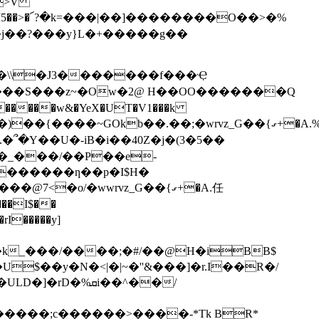
f>V
5��>�
՜?�k=���|��]��������O��>�%
��?���y}L�+�����g��
�A�\\�J3�������f���Ҿ
����w&�YeX�UT�V1���k
{�_���/��P��e-
������ƞ��p�I$H�
�o/�wwrvz_G��{ގ+�A.任
�k_���/����;�#/��@H�iBB$
$��y�N�<|�|~�''&���]�r.I��R�/
�%ܩi��^��/