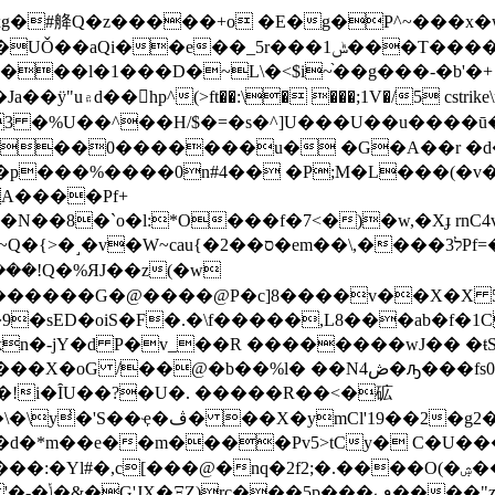
Zxg�#舽Q�z�����+o �E�g�P^~���x�
1ݰ���T�����w}?�O%�_uU��_�J��cq,G��S�6
��l�1���D�~L\�<$i~֨��g���-�b'�+
3 �%U��^��H/$�=�s�^]U���U��u����ū�������k��
0�������u� �G�A��r �d�t�$�@�8D�41
�p���%����0n#4�� �P;M�L���(�v
A����Pf+
��8�`o�l:*O���f�7<�)�w,�Xɟ rnC4
3לPf=��X��@��i3� ���h<6� �^�K`�/
����!Q�%ЯJ��z(�w
�����G�@����@P�c]8����v��X�X 5
��@�b��%l� ��Nڞ4�ԡ���fs0bKx���I�-
!i�ȊU��?�U�. �����R��<�砿
mCl'19��2�g2��ئ��L?
6�d�*m��e��m����Pv5>tCy� C�U��
�,c[���@�nq�2f2;�.����O(�ۺ����H=��S}c���{���,ꂫc�Kd�