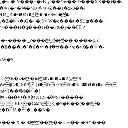
�yn�IY���>�cB˲y`��^ny��iĐ�� �XX�� )��/
(�^��"& Z��a�xk3��!
�i�+�U�?��>�V$w>��z
ү�Z�/�)G�~�j5W�q���ť�SUqr���~
���Η�q���G��3&�ў�� ?
�~����`_?������ ����@?
�ߚ�4��q����-
ԑW�S
�@`9
7�t��ZT2J �Sa�����
Q'`Kb3�G@!tE]�5�K��(��I�
";�DA��1��N̬�
���� X �>0 ����iC%�� �H* ���