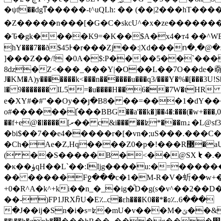
�ψf��dgͳ�����-t^uQLh: �� (��|2���h
�Z�����n���[�G� C�skcU^�x�ze����
�Ԏ�gk����K9=�K��$A�x4�т4 ��^WB 4��
hY���7��ð$45Ͱ�r���Zj��:|Xd���ո
]���Z��/! �0A�$:P����5��`��
8dz�Z<�
��_���Y|�O��L��7O��de�奣ecp%p
J�KM�A)y�������k<���n������u���q3/���Y�%�[���3U!
l� 9������� lL5=�u����H��6��7W�tHR �ي �V%��!��p��8Ce��b,��몢���dvr��3D�F
e�XY#�#"��Oy��յ�B8� ��=���1�ԁY����
o#������[֬���BBG��a'��k�]��4�:���(�w+���,0d�L�
��f+e@�l����[ރ�� c&i��� ��ʫ*���mۿ�L@sf3)ej�JռO�����?�B��os�"�H��M�U���c���D!
�bi$��7��е4�����r�[�vn�;uS���.���C���Ϯ�a�
�Ch�Ae�Z,Hq����Z0�p�!���R޳�aU�I�D�u��oz��1��8��0
( ��S�����B�<��@SX⯩�.��^_1��0�v�FN
�κ��ۈqH��L`��:IIjg����u:�=������_���i���91�{��������K��%2�Qh��4���f�a�`1V8���>�v���h�)L2��Sƃȃ�]ð(�A���
�� �����Fջ���c�1�M-R�V�蚚�ۭ�w+�
+0�R^A�k^+ki��n_�_
�ig�ͪD�g(s�v^��2��
��-)FP1JRXⴌU�E؊c�ɛh���K0��*�ɞ؊6���
�J��ij�Sn�i�s=ʫ�mU�v���M�ݶ��&`���S�6���ng3z��=�̵4�����r�[�vn�;uS���.���\��̲�6m=|F���Y���B�����{Ѳ�a����q��;kk?