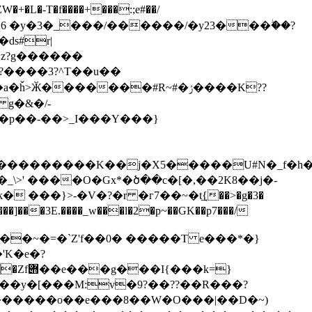
�d
s#r|
?����3?^T��u��
Ӂ�������#R~#�ݬ����K??
 g�&�/-
�p��-��>_I���Y���}
��������K��j�X5�����U#N�_f�h��
���}>-�V�?�r �г7��~�t͢{��>�g�3�
������ݾ�o���u�}N�L��� ��#erH��w����ڽN�a��XMܦ62ZNk0Æ���]���3E.����_w���l�2�p~��
GK��p7���/
�~�=�`Z'f��0� �����T e���*�}
����o��e���8��W�O���|��D�~)