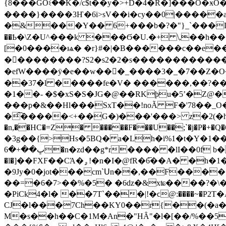
{8���GOଽ��K�/c$t��y�>+D�4�R�]���O�ӿO�K�/f�
����}����3Ҥ�6i>sV��i�cy��0|����
�&���Y�� 6+���b�?�"}_`���DA�ǈt
��Ҍ�\Z�U^���k ���Ϭ�U.�+ \,��h���
[�0����ѩ� �r}#�|�B������c��e�
���������?S2�s2�2�s������������g�
�efW����ÿ�e��w���ٓ_����3�_�7��
��37�l �����fe�V� ������,��?���+��?
�1��- �$�xS�S�JG�@��RKϸu�5ʼ�Z@
���p�&��Hl���SxT��!noÃ F�'78��
�͡�����<+��G�)���'���> z�2(�hчPy p
�n,��HC�=Z� �����F���U��;`�j�P�
�3g��{>Hs�5BQ� a�Lh�i%1�t�Y�1��ᶘ�P=�N��(|
ڀ��+�6�n�zd��g*r���� �lI��0f b� �����h)C 2�� �6�� * �>�l��CmD ᧁWjCz�_XȏB {��Dc%�l�n�Rd3���D���xm�
�l�]��FXF��CΆ�ۄ!�n�I�@fR�6̅��A� �h�1�jJ ��⁚Āp�L�˫t�,��sH4���Gh� �xI��#M��!
�9Jy�0�jot���cm`Սn��,��F����
��=�6�7>��%�5� �6dz�&xʨ����?�\�D
�PiCk4�l� ��7T`���|!�ϲ@:����~�P
CJ�l���7Ch��KY0��r{��(�a�
M�s��h��C�1M�An�"HȂ"�l�[��/%��5