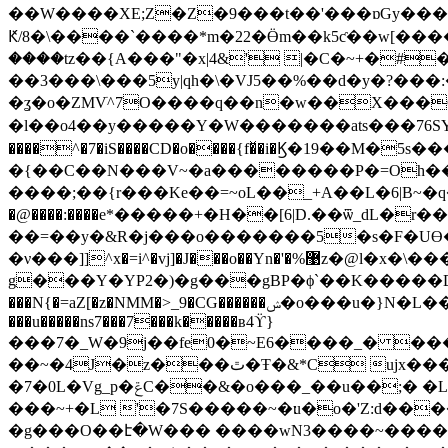
��W����XE;Z�Z�9���t��'���ɒGy����ݶ�a���泙�L. x��?��) ;��=�����u�t�_zr��g;���j7�w&ZW�+�L�-T�f����+���:;e
Ԟ/8�\����`����*m�22�Ӫm��k5ƈ��w[�������������Mn�Y��f�����
����tz��{A���"�x|4&' |�C�~+�#
��3���\���5y|qh�\�VJ5��%��d�y�?���:��G
�ʓ�o�ZMVׂ^7O����q��n�w��X���G�
�l��o4��y�����Y�W���� ���ats���76SY�
����^�7�iS����CD�o����{f�̌�i�Ϗ�19��M
�{��C��N���V~�a��������P�=Oh���
����;��{r���Ke��=~oL��_+A��L�6|B~�q�
�@����:����e*�����+�H��[6|D.��ѿ_dL
��=��y�&R�j���o�������5�s�F�UƟ
�ν���]]^x�=i^�vj]�J���o��Yn�'�%޹z�@l�x�\���z8K� g��b���n�eb�������N���v�Z�_\>' ����O�Gx*�ծ��c�[�,��2K8��j�-
g���Y�YP2�)�g���gBP�ϕ`��K�����D�
���u�����ns7���7���k�����ʙ4ϔ}
���7�_W�9j��fe0�~E6����_� ��
��~�4J�z���ٿ�Ŧ�&*C ujx�������fh�� ��p%����M�������Z����'K�e�?
�7�0L�Vg_p�ݝC��&�o���_��u��;� �L����N��Ȥ5]��U�C�.���_��3���_�ݍ��KY$��Zf݋��e���g���I{���k=}
���~+�L '�7S�����~�׃u�o�'Z:d������P?���Tx����'������%���y���s���y�[���M:v�9?��??��R���?
�g���O��է�W��� ����wN3����~������