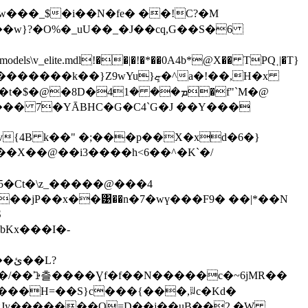
w���_$�i��N�fe� ��!C?�M
}Z9wYu}ܾޏ�^a�!��,H�x
ܡ�� ��f"`M�@
��� 7�YĀBHC�G�C4`G�J ��Y���
v{4B k��" �;���p��X�xd�6�}
�Ct�\z_�����@���4
�/��ꕲ츨����Ɣf�f��N�����c�~6jMR��