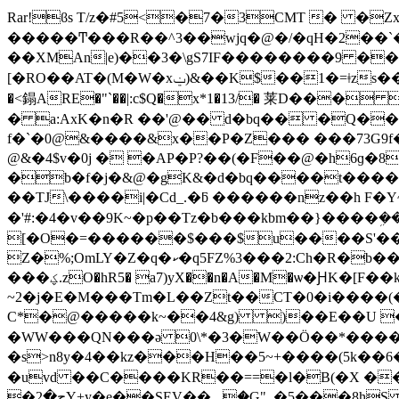
Rar!ϐs T/z�#5<�7�3CMT � �
�����Ͳ���R��^3��wjq�@�/�qH�2��`�UǑ��aQi��e��_5r���
��XMAn|e)��3�\gS7IF��������9 ���
[�RO��AT�(M�W�xݔ)&��K$��1�=ǂzs��Ja��ӱ"u۾d��hp^(>ft��:\� ���;1V�/5 cstrike\models\v_elite.mdl!��|�!�*��0A4b*@X�� TPQ˱|�T}
�<鎉ARE�"`��|:c$Q�x*1�13/� 莱D��� 
� a:AxK�n�R ��'@�� d�bq�� �Q����
f�`�0@&����&x��P�Z��� ���73G9f
@&�4$v�0j � �AP�P?��(�F��@�h6ɡ�8
�b�f�j�&@�gK&�d�bq����t�����N
��TJ\����i|�Cd_.�ƃ ������nz��h F�Y~Q�{>�˼�v�W~cau{�ס��2�em��\,����
�'#:�4�v��9K~�p��Tz�b���kbm��}����ܹ
[�O�=������$���$u����S'��
Z�%;OmLY�Z�q�ކ�q5FZ%3���2:Ch�R�b��9�sED�oiS�F�.�\f�����,L8���ab�f�1C��jP��x��͹��n�7�wү���F9� ��|*��N
���ؼ.zO�hR5� a7)yX��n�A�M�ѡ�ԨK�[F��kn�-jY�d P�v_��R ��������wJ�� �ŧS
~2�j�E�M���Tm�L��Zt��CT�0�i����(���X�oG /
C*�@�����k~��4&g) )��E��U �
�WW���QN���ə 0\*�3�W��Ö��*����\�\y̾�'S��ҿ�ڤ� ��X�y
�s>n8y�4��kz���H��5~+����(5k��
�uvd ��C����KR��==
�l�B(�X ����:�Yl#
�ڄ�2Y+y�e��SEV��؃�G"_�5���8hS '�-�ݳ�&�G'JX�ΞZ)rс���5p���ڢ����"ʐJy�������O=D��j��uB��2 �W