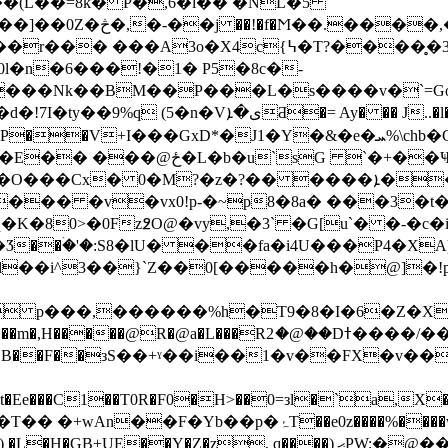
@�L�w�8��6ZL>�!
?����̥�3f2 ��`�Qr��h ���U���2@-@}s%
0l�n�6���!�1� P5�8c�-
���Nk��BM��P���L�s����v�`=G
ی�ܐƋ�= Ay� �� J..�l��] Ė�
�CP��V+І���GxD*�J1�Y�&�e�ܚ%\chb�Cd!
Lܩ�b� ��3��{F�j�2^��?Ӭ3M$�
y����� �v�vx0!p-�~p8�8a� ���3
K�80>�0Fz߶O@�vy,�3` �G[u`� �-�c�i
��i^3��}`Z��0[�����h�@]�!p
�,������%h�T9�8�I�6�Z�X*��X`R��c��Z
R2ަ�@��Dߙ����/���=��l�q(�4�d��!9���,0ʣ�0J!* d Y
@��B��F��зS��+ˠ��i��1�v��FX�v�
�T0R�F0�H>��0=зl�`a,X��mB�?�'��!�]r
���v�� ��rd��7��6���Xd*�5��D:]T�� �2A��
�Y�Z�z, q����) ޙPW;�@���5(L �s\w5f�*�p��!