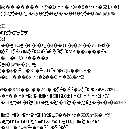
oH
�t��� U����з
t�@%v�}{!
�d���8p r�2��O�3&�3
G� ��2�އy�P�,��Wx7�5U-
��cD�0�bҭh}���4!��I��c�r�n5%P/
2�ݒF��hɀ�6BXh=K�Y(