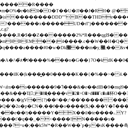
G�����R����
�O%�r�bI3l�O�T��U�JJ��J�RH� @�
"j��|o��������DDD""B��THDe��
������x�����UD�rI"j��������QUUB
c.g?
�$��Z�������2%*R���qgI$�����߷���O&��
*U�mHBEM��)4����.c��W��H�Q�
޷;��&v�� |�O l��6;��-�b����?
��ȼ%S7���*d�]
2���ilK�(k���͚��0�����K��{�%��>� 4
ľ�n�����˔�|gV�{?)��^��;^��'����� �
o����[$,|�.��Y�ߠ���}U��b��G{!�ˌ��%�f�zu��W����-
���ť�q��_�<����!|N�����x�
����7=u�;��k5W*�R��W��`p�y�sK����