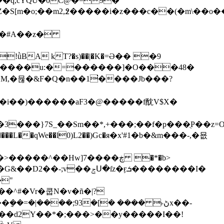
�S[m�o;��m2,߶�����i�z���c��(�m\��o�
Ѷ��#A��z�
A kT?�s)��|�K�=Ә�� �9
2�M,�뮪�&F�Q�n��1͘����Jb���?
��)������aF3�@� ����f酖V$X�
3���}7S_��Sm��*,+���;��f�p���ֻP��z=
�^��Hw]7����ڿ �*�b>
�"
��^#�Vr�쿱N�v�ñ�|?
��=�|����;93�[� ���� ˫ڻx��-
��d2Y��*�;���>��y�����I��!