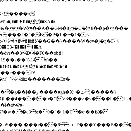
X<����ó
u�,���⧪�����ZA�#
�z�?&��W��A��GM�8 �C�8��p����
�(���#�"�B�P�L�~�1�<
��+o{ ���b�Ў��G��}����W�:=�j�ӷ�F
9��C3-(��������A
1$��s��%,14x)��
�F�L���B`0�!�c����=�r�4�
������E#�
~�ٿj�����}
l�o?#-
²�w�.�q3g�0�"�`1�C�e;��fg҆�