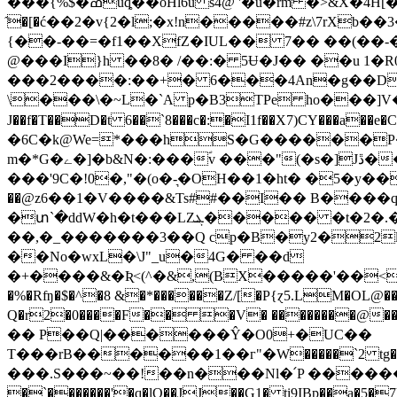
���{%$�ߘuȡ��oHl6u s4@ '�u�rm �>&X�4H[��(L��=8k� P�,6�l�� �NL�5
͂�[�ć��2�v{2�l;�x!n�����#z\7rXb��3��]��0Z�څ�,�-��j ��!�f�Ϻ��.����,�q�� �����
{��-��=�f1��XfZ�IUL�� 7�� ��(��-��r��� ���A3o�X4c{߆�T
@���I}h ��8� /��:� 5Ʉ�J�� ��u 1�R
���2����:��+� 6���4An�g��D
\���\�~L�`A p�B3TPe ho���]V�d�!7I�ty��9%q (5�n�V
J��f�T��D�t 6��`8���c�:�I1f��X7)CY���a��e
�6C�k@We=*���hS�G������P�E�� ���@ځ�L�b�u`sG `�+��Ҹ��
m�*G�ے�]�b&N�:���ؐv ���"(�s�]Jڐ��O���Cx� 0�M?�z�?�� ����ܐ��_L>��@�@����ަMA��a���-
���'9C�!0�,"�(o�-͉�OH��1�ht� �5�
��@z6��1�V����&Ts##��I�� B����q�
�տ`�ddW�h�t���LZܔ����� �t�2�.�Ӡ��ۛ�'�:S8�lU� ��fa�i4U���P4�XA)��$�] p�K`�8DT�G(L��P-Y�
��,�_�������3��Q cp�B�y2�2l
��No�wxL�\J"_u�4G� ��d
�+����&�Ʀ<(^�&,(BX�����'��< p��
�%�Rʩ�$�^�8 &�*������Z/[�P{ɀ5.LM�OL@����m�,H�����@R�@a�L���
Q�r2�0����F�� �V� ��������
�� P��Q|������Ŷ�O0+�UC��
T���rB������1��г"�W�����`2 tg�t�Ee���C1�
���.S���~��!��n���Nl�՛P ������T�� �+wAn��F�Yb��p�ۂT��e0z����%�
�`�������'�q�lQ��JJ��G1� ti9IBp��a�5�7) �L�H�GB+UE�