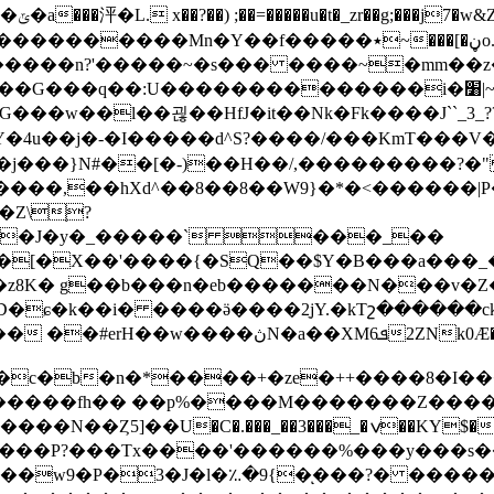
#��/
٭~���[�ڼo.6 �y�3�_���/������/�y23���ۖ��?
�����n?'�����~�s��� ����~�mm��z
���q��:U��������������i�׸|~z?g������
��w��l��괺��HfJ�it��Nk�Fk����J``_3_?
4u��j�-�I�����d^S?����/���KmT���V�a�ȟ>
�5s���j���}N#��[�-)��H��/,���������?�"
��,��hXd^��8��8��W9}�*�<������|P
Z\֖?
�r���J�y�_�����` ���_��
�[�X��'����{�SQ��$Y�B���a���_�
ɕ�k��i� ����ӛ����2ֵjY.�kTշ������ck� 
���N{�=aZ[�z�NMM�>_9�CG
�c�b�n�*����+�ze�++����8�I���
w9�P�3�J�l�؉�9{�ͅ���?� ������