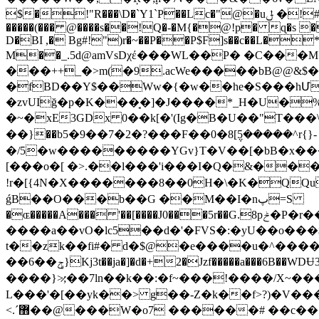
$�!"R���\D�`Y1`P��Lc�"@�uݪ �!#����� H`��0B7��G���� jH�t��I$�1�K�A�H�B�:  &�u
�����(��� @����s��!Q�-�M{�@!p� ɋ�s 
D�BI ,� Bg#!")r�~��P��P$F]s��c��L�*�
M��_.5d@amVsDχέ���WL��P� �C��
���++_�>m(�9.acWe�����bB@@&$��ڥD�BL!&�M�2�����9�I)&� $�U]����)��K���
�fBD��Y$��Ww�{�w��he�S���hՄC
�zvUIğ�p�K���̘�]�J����*_H�U�
�~�xE3GDx 0��k[�'(Ig�B�U��"T���\y���`�&t�PЁ�2��0�P���h��S"4�03a
��}��b5�9��7�2�?���F��0�8[݆5�����^r{}-
�/5�w���������YGv}T�V��[�bB�x�
[���o�[ �>.��l���'i���I�Q�&���7�쾹��Z�47j&�Dډ�6�j$M�7
!r�[{4N�X�������8��0H�\�K�QQu
ǵB��O���b��G ��M��I�nپ=S
�ɶ�����A��� '��[����J0���5r��G.8pݲ�P�r�����6��)���r����"��9IvH��f��{5��=uUU�5l�D?���e�
����a��vO�lc5��d�'�FVS�:�yU��o���$
t��zk��fi#� d�$@�e����u�^����
��6��ݯ}Kj3t��ja�]�d�+2�Jzf�����a���6B��WDɄ3a���T�+C�f���)�¸�g:�3�ק��Oο��7��.��O�]w���`� ����]m;,�G׆����}��^ٌ��}j}
����}>̷;��7ln��k��:�f~���!����/X~
L���'�[��yk��> g��-Z�k��f>?)�V���
<.ˊ޻��@���W�o7 ������# ��c��؍�˚l�w�Y]�͹�nD?/