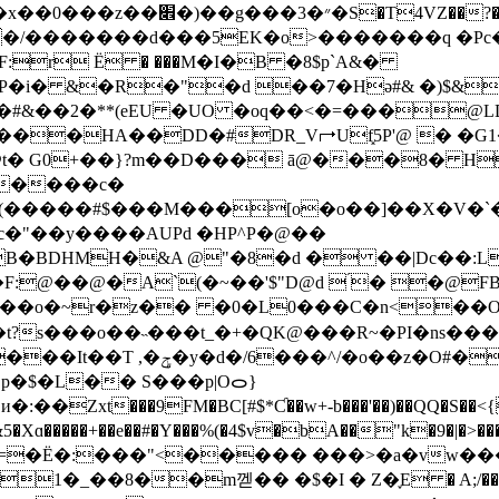
�S�T4VZ��?���:8
���/�������d���5EK�o>�������q �P
PF:r Ё � ���M�I�B �8$p`A&�
�i� &�R�"�d ��7�Hə#& �)$&hL
� G0+��}?m��D��� ā@���8� H
�����#$���M���[o�o��]��X�V�`�f՚M
�BDHMH�&A @"�8�d � ��|Dc��:L
@��@�A`(�~��'$"D@d  ́� �@F
gu ���o�~r�z�� �0�L0���C�n<��
?s���o��˵���t_�+�QK@���R~�PI�ns���
�c} �݌����r���;7#[��s
Zxt���9FM�BC[#$*Ƈ��w+-b���'��)��QQ�S��<{
�+��e��#�Y���%(�4$v�bA��"k�9�|�>���.���~�e���
=�Ё�:���"<����� ���>�a�vw���
�m껟�� �$�I � Z�֪E � A;/��א� ��J%�]t�@�