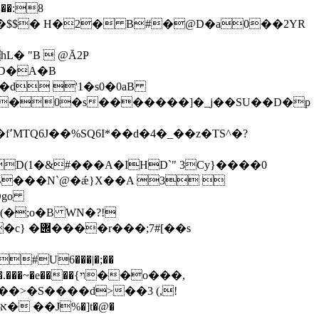
c�$$� H�2� B#�@D�a0��2YR
� "B  @Ā2P
�0�s�������]�_j��SU��D�p
TQ6J��%SQ6I*��d�4�_��z�TS^�?
D(1�&#���A�IHD`" 3Cy}����0
B���N`@�ǽ}X��A 3 
Ogo
(�;o�B WN�?!
#U6���|�;��
�{ױ��o���,
�>�S����d>��3 (,!