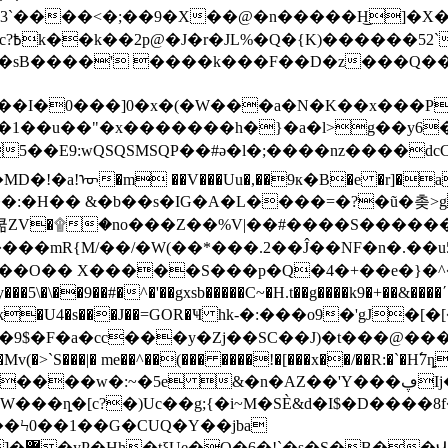
��3`����<�;��9�X��@�n�����H͜
��]!
~�sB����' ����k���F��D�z���Q���z
�"�x�������h�}�a�l>g��y6����I���ܕ_Lb4
ᡡ�m ��V���Uu�,��9к�B�e �r]�a !��
|h8����ګy���o�|�ߛ�p��L�4쿪ZV�۩�no���Z��%V|��#����S
�����
���mR{M/��/�W(��*���.2��Ĵ��NF�n�.��u5���89m�޹z��K��
���O�� X�����S���p�Q�4�+��e�}�^
���5\�\��9��#�^�'��gxsb�����C~�H.t��g����k9�+��&����
m}h�k�U4�s���J��=GOR�Ҹ hk-�:���o9�'gJ�
&�n�ΑZ��'Y���ڥIj��_�w���tG_�������O��=bٍ�}
��Ϟ0��1��G�CUQ�Y��jba
���$�