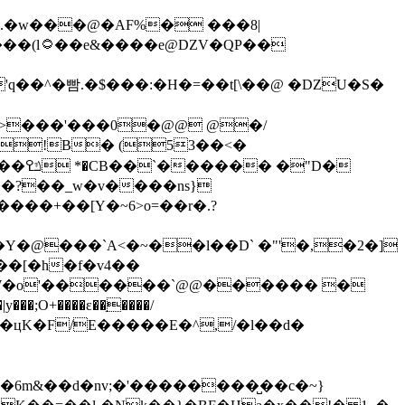
��.�w���@�AF%� ���8|
�܀��=w���6�j�PT Bz����{����hj��VREe��$4�[5UkV�'���C���(l۝��e&
����e@DZV�QP��
��^�빰.�$���:�H�=��t[\��@ �DZU�S�
>���'�
��0�@@ @�/
!B� (53��<�
D�
�?��_w�v����ns}
�Y�@���`A<�~��l��D` �"'�,�2�]
�[�h�f�v4��
W�o'������`@@������ �
���;O+����ɛ��ַ����/
F d�цK�F/E�����E�^,/�l��d�
5�6m&��d�nv;�'��������̺��c�~}