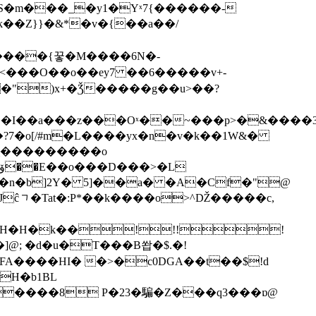
�CX���{,5 .>�Z�s�Ѱ��y�?v��ㅮ)m���KR�|�Ž�vnwE���'�ۥ�sn9�$<���O��o��ey7 ��6�����v+
-
�")x+�Ǯ�����g��u>��?
5h��*ga��Q=�oɛy�������זb���i+���#�Ea�Z~�޷w��ї�X���Yu�
_���������o
��n�b]2Y� 5]��a� �A�Cf�"@
ĉᆨ�Tat�:P*��k����o>^Ǆ�����c,
�H�H�k��!!!!
�]@; �d�u�T���B쐅�$.�!
A����HI� �>�c0DGA��t��$!d
H�b1ΒL
�����8 P�23�騙�Z���q3���ɒ@