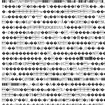
��{^�$e AB@���I(����7��m�>l��h�%��ǋ;�_"5��
T���4�"�B�e��ˊU���ͷ���F�TK��˗.;�n
ȉGu����j�V"�*" �q��W����UE��� "A
��>�yi�E@"��"����}^Ǻ�"r�QD�@��iU
���S��̀�@PQDQEEUU|.Ǹ����� �i
�+Z�j���(&�@@��B�=� .=����cl���
������~G��n=5c��!!�骨��@U�
����a��X<���X��f����j*)��o�����!��
~��7DAR�@����H ��s�_O��>��
��n�������߅��_����g������N�������_��o��{�����m���Q��r����+��[Y�~6>o=��r�.?
���l�s������_����>����޻��7޻�����ϳ��~k����=���e� r�ͪ
�Sj�4Ծi�1]N��@�m0�v{C�hc�� s=��g
W�����������2:q���qxX� A@8��u
@�|N�_�������⊈(��>W ���|/
s���Ҫ($�C��Sπ����qz7��g'���m�#��zN/=���`u^
�������94݆�o_>�nE�=�A�;���v|����u����
�MM���h��ш�I�r'L^�����J��
�n�jd�T$�MS����U�QWy�����
��,$*��U_���c�v"֦��al0� 4���y1�^�