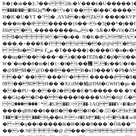
R�{�ǝk��]\.7��v2&:�V���k�U�����3�x��0���z��׎�)��g���״�3
����f���0БQqՊ�r� 'u�Y���l��C��
H�IC�U�YT �")� ,ɅVI4�y�Zk# ���l�KV
���#e��8�����{6��<v�5f͚��*�j��fP
HIs(�)_��������mٻv�ٵhѪ�٨�uVi(�Z$�#&��2�**(eEU �UO �oq��<�=���@LD�A�B
$�b#��s��٠N�K�d,\$A���HA��DD�#DR_V⮣Uf͓5P'@ � �G1�d '1�s0�0aB
���,�+���R�F�s��@@s�@t
 hi�74e Fڞ �T�����}�(���Ο/�n�e�����c�
��uq������=�z�[��FEDk�Z�p͒�d��(
W�`�m��8�m�{�{<�l�1��޿ .�y��U�#�c�"��y����AUPd �HP^P�@��
�@$$$$�@D��$��B�a19���Y�P$�AB
��" ��^���^� �����(�$�F:
0$'��$DrH��`�XLtJM�鲬@DM�GWH!|�
���PU~�;���2�i]��E�%����:��.�Y�t
��Gkp��D������9����VA�0@ ݁G����It��T ,�ݯ�y�d�/6���^/�o��z�O#�
ٲ������2*˖�S3|��E=��-1AQ ���V+�0�m۴p�$�L�� S���p|Oᯆ}
����qBfhf��6��B����H��. �G0c�и�:��
T���ِ���Ԣ��hU+#�EM ��j+[+�e�r�.w&5�Xɑ����
� +�q��r�����&�l#�l��9���`�Ö&��""
��v�.%�@ (���@P@1�_��8�