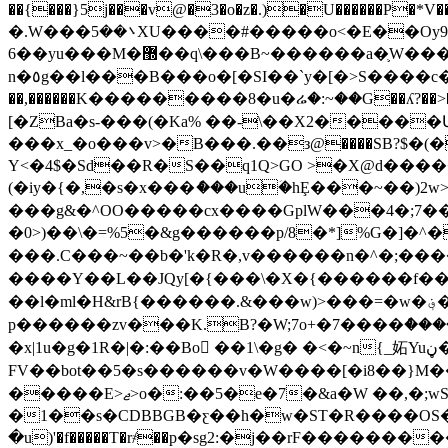
��{���}5j���v@�3�o�z�.)�U������P�*V�
�.W���܌��5XU����#�����o<�E��Oy9��{Gk�n�i<�nuN���M���Y�ck�LM�y��ow���E���l�\������=�x>GV?
6��yu���M�޽��q\���B~������a�֛W���C�����G�=��q]Z���u���˩����/�[$ߎ��気
n�٥g��l���B���o�[�SI��`y�[�>S����c�2��կWbe�_��F������ۊ��)����*�Tn�� �yf��Y&({ .�.�W&� ���񗰝��ߍ� ���|
��,������K���������8�u�ሬ�:~��G��ʎ?��>�����S{
[�ZBa�s-���(�Ka% ��-\��X2�����ԱM����z��(�߀��g����O�=|�C�*'n��Y�
���x_�o���v>�B���.��з@����SB?$�(�
Y<�4$�Sd��R�S��q1Q>GO >�X@d�������
(�iy�{�,�s�x���ެ���uؘ�hȨ���~��)2w
���g&�^OO�����cx����GplW���4�;7��
�0>)��\�=%5�&g������p/8�*]%G�]�^
���.C���~��b�'k�R�,v������n�^�;���
����Y��L��JQy[�{���\�X�{������f�� ��
��l�ml�Η&rB{������.&���w)>���=�w�؋��I��I��;<�z-}�����I��h���7��|����Ʒ��x9�ۆ���R��-
p������zv���K.B?�W;7o+�7����ް����I���<�����ވ�v>k*����m&�C�v��������N�'�ظ��ϫ_q
�x|1u�g�1R�|�:��Bo ��1\�g� �<�~n{_妬Yuڼ�ִ�t�IܥޏWn9����C��޹<��4�.b�섀��#r�d��\���L�}��εa#6: �Η[c��R���z�-
FV��bot��5�s������v�W����[�i8��}M�����H�#h������"�٫�i]I����
�����E>ޖ>о�:��5�e�7�&a�W ��,�;wS��eW��}��ϵ0��.n�o�NӔ�4���Rm�*O5HE��T�\O5HE�"iN0|m>/��,'��D($"⁢B?
�1��s�CDBBGB�ƹ��h�w�ST�R����OS��]� � �W-[+�߾t��5+�WU_~
�u)'�f�����T�r҂��p�sg2:�j��rF������