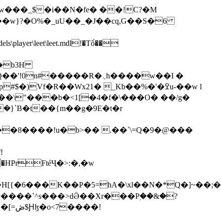
w���_$�i��N�fe� ��!C?�M
�����R�܆h����w��I �
��\"���b�<1[�4�f�\���O� ��/g�
�8����!u�b>�� .��`\=Q�9�@���
!
PrFtéҶ�>:�,�w
�_�H[{�6���K��P�5=hA�\xl��N�*Q�]~�
��!