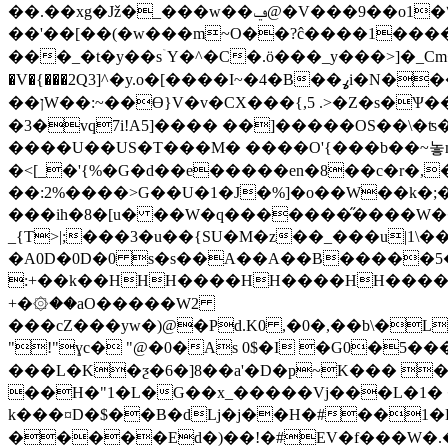
��.��xg�Jž�_���w��ݠ@�V���9��o1�۷�S����o�+���vO�f��l��w���֢�t�g��vsS�m���_�y1�Yˣ7{������-
��'��[��(�w���m~O��?ĉ����1����� V��牜g��f��4+��R�ל����
���_�t�y��sۤY�^�C�.ӧ���_y���>]�_Cm���ςNӚ
�V�{���2Q3]^�y.o�[����I~�4�B��ߩi�N����=���aX����^�/���zj��Y��~w,�����{꿓�M����6N�-
�3�vq7i!A5]���� ��]�����OS��\�
����U��US�T���M� ����O'{���b��~놓m���8�
�<[_�'{%�G�d��e�����en�8��c�r�,�6 %�����Q�i@����<�'5��
��:2%����>G��U�1�J�%]�o��W��
k�;���MLz
���ih�8�[u� ��W�q�������̋����W
_{T>|;���3�u��{SU�M�z��_���u|1\���/�V�^G���
�A0D�0D�0 s�s��A��A��B�����5�
:+��k��HHH����HH����HH����H�
+�۞��aO�����W2
���cZ���yw�)@�Pd.K0 ,�0�,��b\�
"!"ɣc� "@�0�As 0$�I �G0�5�
���L�K�ƺ�6�]8��a'�D�p~K��� 
��H�"1�L�G��x_�����Vj���L�1� �
k���¤D�$��B�dLϳ�j��H�#��1�
�����Ed�)��!�#EV�f���W�.�