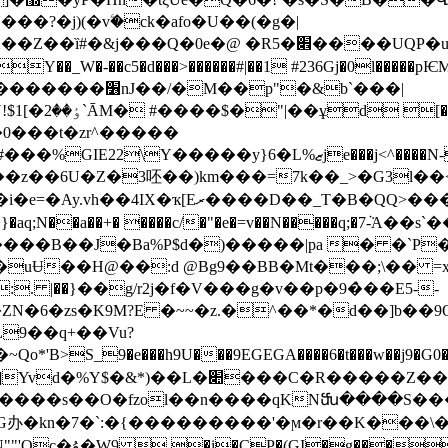
�?�j)(�vۧ�ck�afo�U��(�g�|
���UQP�u4��S��m�r]p;~��&��N�� 0`2�L �i�}
p"�&b`���|
j&a
��N-�n�=%KD��~�0,�8i3��� �F�9���[ch���o� Cj����
 ���z��6U�Z�3呸��)
km���=7k��_>�G3l��
+}�aq;N��a��+� ����c/�"�e�=v��N�����q;�7ܵ
t����B��J�Ba%P$d�)�����|pa � �`P
�uɄ��H@��:d @Bg9��BB�Mt���;\�� =
:. |��}��g/r2j�f�V���g�v��p�9�̀��E5--
9��q+��Vu?
)��L�׊���C�R�����Z����Pl?
5����s��O�fzol��n����qKNﬓ����S��
_7Uñ� $�#