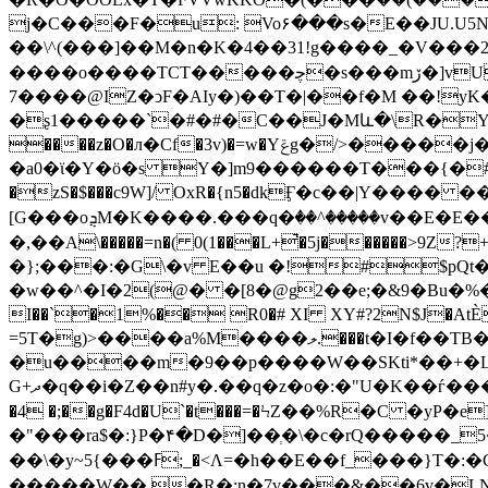
j�C���F�u: Vo۶���s�E��JU.U5N��
��\^(���]��M�n�K�4��31!g����_�V���2��Z��ȉ#�&j���Q�0e�@ �R5�׎�
����o����TCT�����ﭼ�s���mڒ�]vUY��_W�-��c5�d���>������#|��1 #236Gj�0l�����pѤM��l��ג�RS�5�����D,3h|
7����@IZ�ͻF�AIy�)��T�|��f�M ��!yK�������׶nJ��/�M��
�ʂ1�����`�#�#�C��J�Mև�\R�Y!$ٶ��2�]1`ĀM� #����$�"|��ұd [��_[q9!!$$�N\
����z�O�л�Cf�3v)�=w�Yݝg�/>�����j�0���t�zr^�����
�a0�ϊ�Y�ö�s Y�]m9������T���{�#���%GIE22\Y�����y}6�L%ޒje���j<^��
�zS�$���c9W]/ OxR�{n5�dkӺ�c��|Y����
[G���oܯM�K����.���q�ٛ��^�����v��E�E��i�e=�Ay.vh��4IX�ҡ[Eރ����D��_T�B�QQ>�����o#既x� (��T���6_琼
�,��A\�����=n�( 0(1���L+̚�5j������>9Z?
�};���:�G\�v E��u �!#$pQ
�w��^�I�2(@� �[8�@g2��e;�&9�Bu�%
I��`�1%�� R0�# XI XY#?2N$J�AtЀ
=5T�g)>����a%M����ލ.���t�I�f��TB�ZN�6�zs�K9M?E �~~�z.�^��*�d��]b��9Q}
�u����m�9��p����W��SKti*��+�L
G+ދ�q��i�Z��n#y�.��q�z�o�:�"U�K��ѓ���~Qo*'B>S_9�e���h9U���9EGEGA����6�t���w��j9�G0��Z�d�*���a�[c4fD ��P��
�4 �;��g�F4d�U`�t���=�ϞZ��%R�C �yP�e]Yvd�%Y$�&*
�"���ra$�:}P�۴�D�]��ְ�\�c�rQ�����_
��\�y~5{���ߓ;_�<Λ=�h��E��f_���}T�:�G办�kn�7�`:�{���������'�ϻ�r��K���\�7�I}
�����W��,�Ŗ�;ׇn�7v���&��6v�LN""'Qc�ۇ�W9  �i�CP�(GI�g���