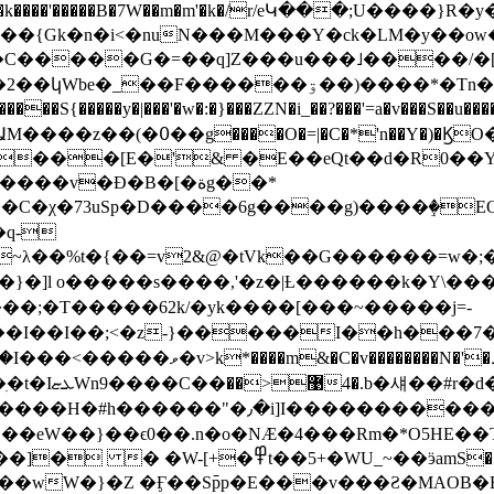
�
k����'�����B�7W��m�m'�k�/r/eԿ���;U����}
�����y�|���'�w�:�}���ZZN�i_��?���'=a�v���S��u��
)�ϏO��z7#��GP�8zoB��
���[E�'& �E��eQt��d�R0��YS���M�E
�v�Ð�B�[�ةg��*
>�C�χ�73uSp�D����6g����g)����ٟ�EOi
q-
�~λ��%t�{��=v2&@�tVk��G������=w�;�
�}�]l o�����s����,'�z�|Ƚ������k�Y\���
;�T�����62k/�yk����[���~�����j=-
iw�g�و�K^R޵�ꌿVJ�6���h�����1?
�������6-m=�K���T}��/ڭ���I�V�{�_?
��ӭamS�*�t�K��"+5�Ԟ�tx Վ"[�
����wW�}�Z �Ӻ��S߫pp�E���v���Ƨ�MAOB�E