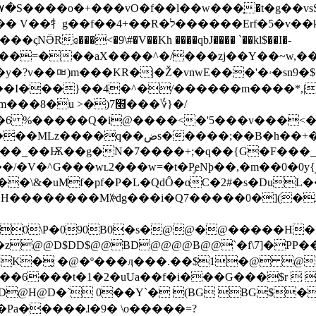
��Erf�5�v��k��Z}}�&*�v�{��a��/
Rɞ���<�9\#�V��Kh ����qbJ���� `��kl$��I�-
��ןW��:~��Ɵ}V�v
ʦ��I���}��4�^�/������m����*,|
u >�)׫7���؇}�/
�v���<��I��a���z���Oˣ��~���p>�&����3ݪ�7£x��O��U6�GE�Hi�
����q��ضѕ�����;��B�h��+�?7�o[/#m�L����yx�n�v�k��1W&�
���_��Ѭ��g�N�7����+;�q��{G�F���
wʟ2���w=�t�P̡eNϸ��,�m��0�0y{ۆ��E��o���D���>�L
�\&�uMf�pf�P�L�QdȎ�ɑC�2#�s�DuL
�������Mꉼdg���i�Q7�����0�](�J
L0\P�090B0�s�@@�@�����H
��z@@D$DD$@@BD@@@@B@@`�f\7]�PP�
�K�̰ �@�º���ӆ���.��$1�@ @F
�6���t�1�2�uUa��f�i���G���$r  
D@H@D�` 0��Y`� (BG BG$
Pa�����ɺ�9� \o�����=?