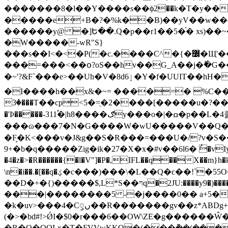
�������8�l��Y����s��ϕ2��k�T�y
�����e+B�?�%k��B)��yV��w��c?߿k��k��2p@�J�r�JL%�Q�{K)������52`4��L3&���D�YY)N��m�1r���0�rp`�\
������y@ �]Ե��.Q�p��r1��5�֫� xs)��
�W�����-wR"S}
���s��I<�<�P(�c.����C^�{�߼�Щ'���I�0���]0�x�(�W���a�N�K��x���P��.�_� ^�X�V�Os�y���_�A�u��͎���-
���=���<��օ?oS��hv��G_A��j�߮�G��1��u�
�~'?&F`���e>��Uh�V�8dٳ6�Y�f�UUIT��hH�5��E9:wQSQSMSQP��#ә�l�;����nz����dcCC������B��U���R
�I����h��x&�~= ����=� %C��MD�!�a!
�3���T��cp<5�=ֻ�2����[�����u�?���:�H�� &�b��s�IG�A�L����=�?�ũ�촞>g�6�n�������y��6�U������'{?
�'Þ�����-311֠�
���ɷ���7�N�G����W�wU�����V��
Q�
�F̙�K<���v�J&g��S�R���=���U�/?v�S
9+�b�q�����Zig�ik�27�X�x�#v��6l6� ُ
�vIy
�4�z�>�R������{�l�V"]�P�,IFL��q��X��
\n�i��.�[��q�ؼ�c���)���\�L��Q�ϲ��!`�55O�9$�F�a�cc���y�Zj��SC��J)�t���@�����D���;� �ώ�l�--
��D�+�{)�����$,L*S��ױq�2JU:����y9�)����Mv(�>`S���|� me��^��(��� ����!�[���x��/��R:�`�H߱7ȵZq ܅��"ʅj M6��a���,"��$�v�3Ό�
���|��������5 -�j����0�� a+5�����w�:~�5e 
�k�uv>���4�Cꠥں��R�������gv��z*ABDg+W���ȵ�[c?�)Uc��g;{�i~M�SÈ&d�I$�D����8f�**
(�>�bd#!>ǾI�$0�r���6��OW\ZE�g������Ŵ
�R�O�OOLx�T�FVVwKKO�(���݉��(���]�޽�yP�Hh�tξUe�Q�6�!`�s�S�B��Վs�~�_����e���1�����i@J