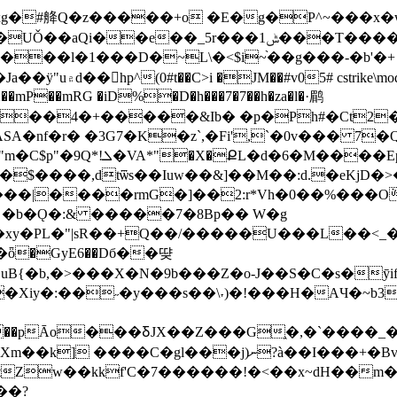
Zxg�#舽Q�z�����+o �E�g�P^~���x�
1ݰ���T�����w}?�O%�_uU��_�J��cq,G��S�6
��l�1���D�~L\�<$i~֨��g���-�b'�+
��mP��mRG �iD%�D�h���7�7��h�za�l�·鹛
 �3G7�K�z`,�Fi',`�0v��� 7�Q��'!0n#
x21� _Kb��%�'�ߐu-��w l
$����,dtѿs��Iuw��&]��M��:d.�eKjD�>
� �b�Ǫ�:& �����7�8Bp�� W�g
�xy�PL�"|sR��+Q��/�����U���L��<_�
ȫ�GyE6��Dб��땾
uB{�b,�>���X�N�9b���Z�o-J��S�C�s�ȳif
iy�:��˶�y���s��\˕)�!���H�AЧ�~b3�H
й��pĀo���ꝽJX��Z���G֑�,�`���
?à��I���+�Bv����ߵ^s���>dӚ��Xr���Pۭ��&�?
kkf'C�7������!�<��x~dH��m��[=ڞ$Ԩɮ�o<7��
��?