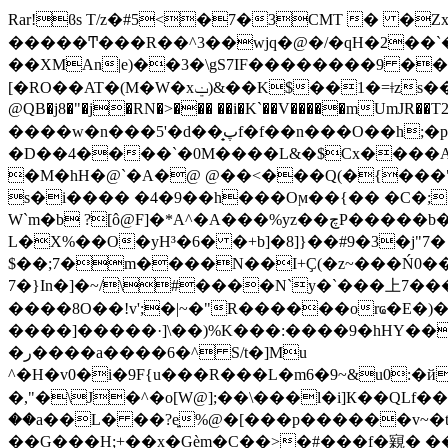
Rar!ϐs T/z�#5<�7�3CMT � �
�����Ͳ���R��^3��wjq�@�/�qH�2��`�UǑ��aQi��e��_5r���
��XMAn|e)��3�\gS7IF��������9 ���
[�RO��AT�(M�W�xݔ)&��K$��1�=ǂzs��Ja��ӱ"u۾d��hp^(0#t��C>i �JM��#v05# cstrike\models\player\leet\leet.mdl!�Tȏ́��
@QB�j8�"�j�RN�>��� ��i�K`��V�����mUmJR��T2
����w�n���5'�d��̟پf�f��n���O��h;�p��4�+�����&Ib� �p�Ph#�Ct2�b3H
�D��4����`�0M����L&�$Сx����ASA�nf�r�
�M�hH�@`�A�@ @��<���Q(�{���"m�C$p"�9Q*!ܠ�VA*"�X�ՔL�d�6�M����Ep#$�)Vf�R��W
s�i���� �4�9��h���Oϻ��{�� �C�;�
W`m�b ?[ô@F]�*A^�A���%yz��چP�����b���|����rmG�]��2:r*Vh�0��%���Oܵ�}`B�t��{m��g�9E�t�r
L�X%��O�yH³�6� �+b]�8]}��#9�3�j"7
$��;7�m����N��I+Ҫ(�z~���͏Ń0�
7�}In�]�~/\#����N`y�`���上7���
����8O��!v';�|~�"R������orҩ�E�)�
����]�����·]\��)%K���:����9�hHY���X
�ر����a����6�^ S/t�]Mu
^�H�v0�i�9F{u���R���L�m6�9~&u0:�
�,"�\J�^�o[W@];��\���l�i]К��QLf��Xm��k] ����C�gl���j)ނ
��a��L� ��?e͍%@�[���p������v~�tZw��
��G���H;+��x�Gèm�C��>�#���f�寴� �