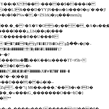
]�X�Y��r�X��>�����$����4�
�8�P%w�,�=ZS1rk)�yq���mem2q
̯��q�j���
7)��P�p(ɣF�1�EFBt�Oɢ`gֆ��v�(f�؞
�~�?
hz����TT<#5h+
�8�E�x�t-
ʹ���z,��)�]�b������sX�W�Ⱦ��' ���~�
[�[�7�~�]��뷺