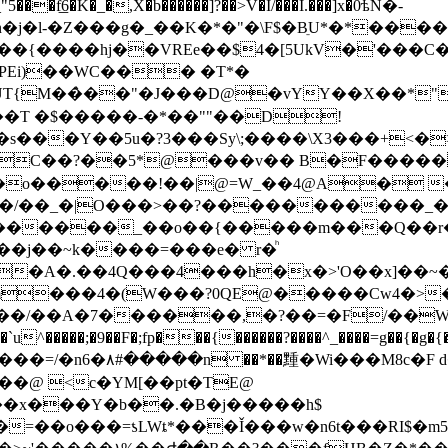
�f͟6�K�_�,X�b������]?��>V�I/���I.���]x�0ѣN�-
�j�l-�Z���g�_��K�*�"�\F$�BֵU*�*��
PEi)��WC��� �T*�
T{M��̀��"�J���D@�vYY��X��*"'q
��T �$�����-�*��""��D!
s���Y��5u�?3���Sy\;����\X3���+<�
�XC��?��5*@���v�� B�F�����
|@=W_��4@A� ��ݿߐ *�CB��`������ �"
�/��_�|O���>��?�����������_�
��A�.��4Q���4���h�x�>'O��x]��~
m���4�(W���?0QE@�����Cw4�>�
���/��A�7������,�?��=�F/��
�����;�9��F�;fp���{������?����^_����=g��{�g�{�|y
q���=/�n6�۸#�����n ��*��䵯� Wi���M8c�
�@ <c�YM[��pt�TE@
�x���Y�b��.�B�j�����h$
��=��o���=ƾLWȶ*���Ǐ���w�n6t���RI$�m