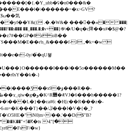
R�y������[�{.�Y_ubb�ʢ�n0���&�
����F��s��� ��_���.�;�v+��}֎\�/U�q�c陴��x#�$@�?
��eŉ_&����f-J؀�k=�w 
��e�r-0y/�֮�qU뵿
ؗU���}O������I���/��5o������M��
��r0sY��k�-}
yr8 �FsF/�w}