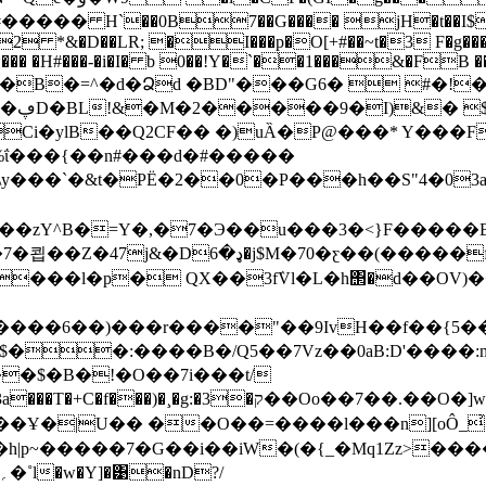
�2 *&�D��LR; �I���p�O[+#��~t�3 F�g�
�� �H#���-�i�I� b 0��!Y�`��1���&�FB ��T
�M�B�=^�d�Ձd �BD"���G6�  #�!
`>L
i�ylB��Q2CF�� �)uȀ�P@���* Y���F]
%ΐ���{��n#���d�#�����
6,5ވ�������l�Un"��Ơ��߬��S���z�в���Ӯ����ү1�.o6_��O��T�O1����6ۙ�l����
���zY^B�=Y�,�7�Э��u���3�<}F����
0�ƹ��(�����f5� Q"mB�H�:L
���l�p� QX��3fٛVl�L�h΢�d��OV)��
��:����B�/Q5��7Vz��0aB:D'����:m�
�$�B�!�O��7i���t/
����Ұ�|U�� ��O��=����l���n][oÔ_
h|p~�����7�G��i��iW�(�{_�Mq1Zz>���