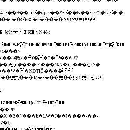
<ź���>
-A��s`���ɚo����:Y���^kX�'Gª��� s3�
���W��NDTIǦ���� 
x�� ���1/j�x�����BjUjѼ ʄ
�X �3�}���b�LW�J��[����-��-