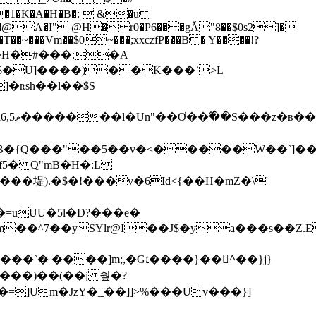
��@A�I" @H� r0�P6�� �gĂ"8��$0s2]�
��~���Vm��$0~���;xxczfP���B � Y����!?
�H�#���:�A
�ʀsh��l��$S
����
�B�{Q���"��5��v�<�����W��`]�
��堤).�$�!���v�6Id<{��H�mZ�\'
�^7��ySYlr@I��J$�ya���s��Z.Eh��
͗���)��(��j 쉎�?
�=]Um�JzY�_��]]>%���Uv���}]