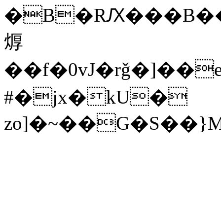
�B�RԔ���B��H
㷞
��f�0vJ�rǧ�]��
#�jx�kU�
zo]�~��G�S��}