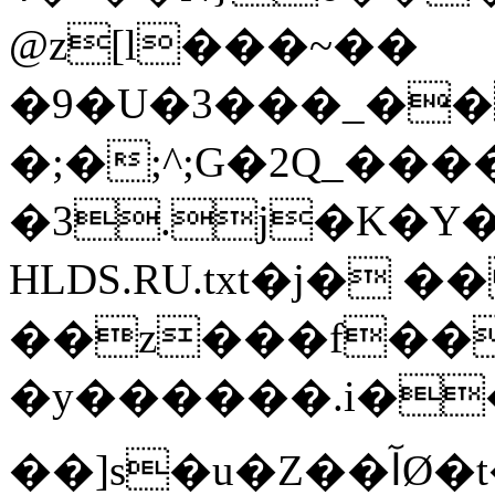
@z[l���~��
�9�U�3���_�����
�;�;^;G�2Q_���
�3.j�K�Y�:
HLDS.RU.txt�j� 
��z���f��
�y������.i��
��]s�u�Z��آØ�t�����ĩ� i