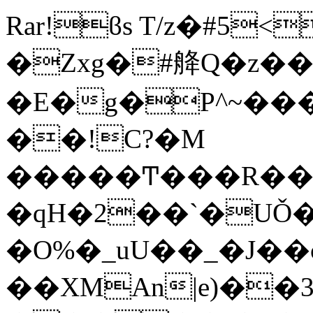
Rar!ϐs T/z�#5
�Zxg�#舽Q�z�
�E�g�P^~���
��!C?�M
�����Ͳ���R��^
�qH�2��`�UǑ��aQi�
�O%�_uU��_�J��
��XMAn|e)��