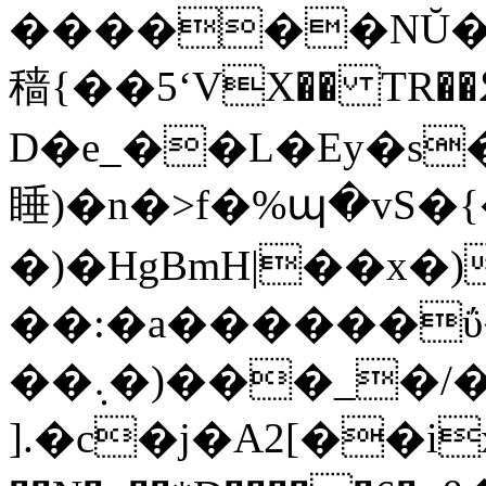
������NŬ�;
穑{��5ʻVX�� TR�
D�e_��L�Ey�s
睡)�n�>f�%պ�vS�{�����p��
�)�HgBmH|��x�
��:�a������ΰ
��܉�)���_�/�$�HS|�X��Ĥ
].�c�j�A2[��