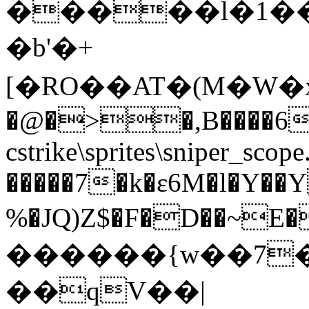
�����l�1���
�b'�+
[�RO��AT�(M�W�xݔ)&��K$��1�=ǂzs��Ja��ӱ"u۾d��hp^(
�@�>�,B����6
cstrike\sprites\sniper_s
�����7�k�ɛ6M�l�Y�
%�JQ)Z$�F�D��~E���
������{w��7�
��qV��|