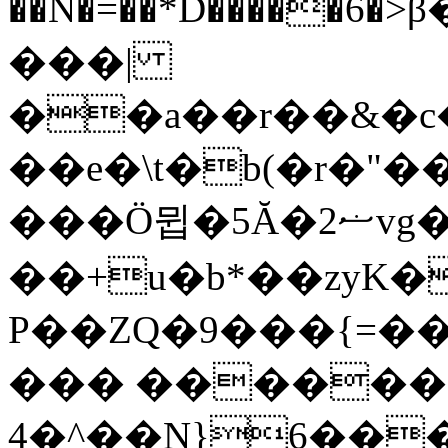
��N�=��*D�����6�>β�jt���"|)�����M�ҫ���s��
���|
��a��r��&�c
��e�\t�b(�r�"
���Ö뮙�5Ă�ޟ2vg�el,.O�����q��-
��+u�b*��zyK�
Ρ��ZQ
�9���{=��
��� �����
4�^��N}6��