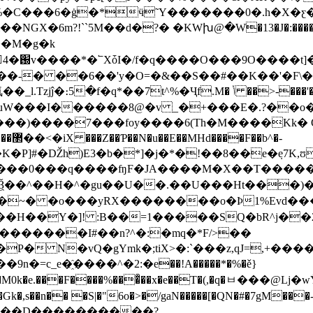
%�C���6�ġ�*ӵ˜Y�������0�.h�X�ƹ
NGX�6m?!``5M��d�?� �KWխ@�W�13�J�:�����
��M�g�k
��-��J籏
��-� ��6��'y�O=�&��S��#��K��'�F\��
�Ҷf.M� ݳ ��>-���'���Fd���ޭ��hE�8�����z �|
uW���I������8@�v _�+���E�.?��o��
b^�-
]#�Ǆh)E3�b�*]�j�*�!��8��e�݂e7K,ʊ���1��
��a�Ѯ��^��H�^�gu��U��.��U���Ht���
W!�)#�~� �o���yRX��������o�Ϸ1%Evd
��H��Y�]! :B��=1�����SQ�bR^j��2倻
�����ִ�I#��n?^�:�mq�*F/>��
�P� N�vQ�gYmk�;tiX>�:`���z,qJ=,+�
�=c_e�҈����^�2:�e��ǃA�����*�%�ě}
e.���F����%���͒��x�e��T�(,�q�ㅂ���@Lj�wŸ���{���ܒ)
���D����������?