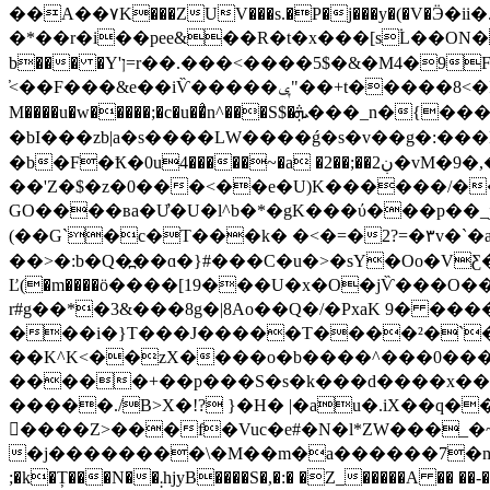
��A��۷K���ZUV���s.�P�j���y�(�V�Ӭ�
�*��r�i��pee&��R�t�x���[s۬L��ON�
b��� �Y'ן=r��.���<����5$�&�M4�9F�.�7�T���:�O(4˘VZ���6��8�~�K�K)�}ʽ�@��$�s����
̕<��F���&e��iѶ�����ݷ"��+t�����8<�IMH�ߜ��m��NHԢ덞 �7r�v�5��Bᶒ��Ol1p�k{ �z7j�8�g/�4���\
M����u�w�����;�c�u��̉n^���S$�ܞ���_n�{����X��|���V�\Ӓ\򻳇'�D�����o���;��}�)z[�P��=K����_��A{���t�k���-
�bI���zb|a�s����LW����ǵ�s�v��g�:���B�~l�
�b�F�Ҟ�0u4�����~�a �2��;��2ڹ�vM�9�,��M��9C�g�dc�ٮ�cC�ݯ��d�j8:H�TKB�|��,��M�{��5.K|
��'Z�$�z�0���<��e�U)K������/��
GO����вa�Ư�U�l^b�*�gK���ύ���p��_jy�ah�v '��얱�T���'��ލ MQc  W��;�
(��G`�c�T���k� �<�=�2?=�۳v�`�
��>�:b�Q�߽��ɑ�}#���C�u�>�sY�Oo�VƸ��>
Ľ(�m����ӧ����[19���U�x�O�jѶ���O��-��
r#g��*�3&���8g�|8Ao��Q�/�PxaK 9� ����c��R��>�
��K^K<��zX����o�b����^���0���
�����+��p���S�s�k���d����x���׌ {F���Q'�˫|26�q���\�P+R��Ty��:&��:�g��kk���&V)�);�
�����./B>X�!? }�H� |�au�.iX��q���h�p �Gن��xo���ܵ��D�k��<�Z�fg �a����
����Z>���f�Vuc�e#�N�l*ZW���_�~
�j��������\�M��m�a������7�m��[�w��d���1ؕ�)�y�
;�k�Ț�
��N��܄hjyB����S�,�:� �Z_�����A �� ��-�N@L� F�fz� a�,�d�7 ��zbw)# q}0�Z�G��XDD�U$�gƩ_��ܬSӅ������H?