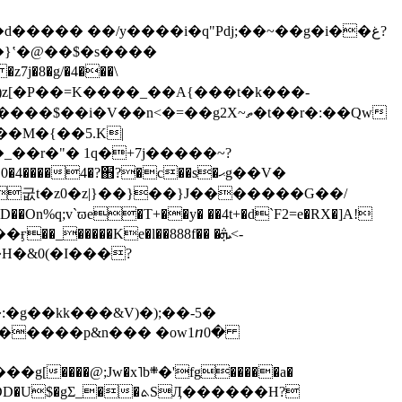
����� ��/y����i�q"Pdj;��~��g�i��غ?
�V��n<�=��g2X~ތ�t��r�:��Qw
��r�"� 1q�+7j�����~?
�굾t�z0�z|}��}��}J�������G��/
;v`ϖe�T+��y� ��4t+�d`F2=e�RX�]A!
�����Ke�l��888f�� �ܞ<-