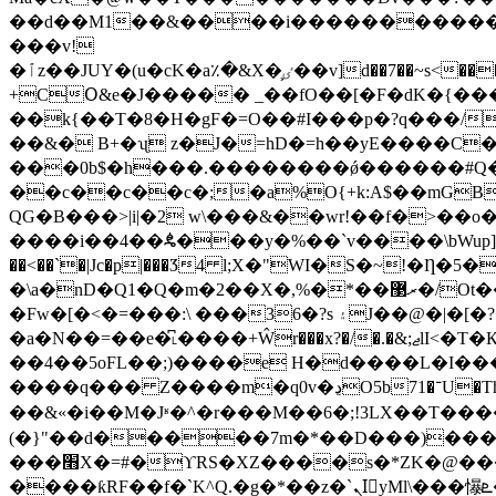
��d��M1��&����i�����������>�a��|=�g���߉��n%D:�rRm����~xX��f��h^dƗ�
���v!
�ٱz��JUY�(u�cK�a٪�&X�͕ٸ��v]d��7��~s<����n�����e��`OK�0Z�"��q����L�9�+����|t�^X2�{u�����8$r��c�^K\5��e1!L���"=�����W���D��\�)�NIƟ�>�P���0 T�
+CՕ&e�J����� _��fO��[�F�dK�{��
��k{��T�8�H�gF�=O��#I���p�?q���/
��&� B+�ʯ z�J�=hD�=h��уE����C
���0b$�h���.��������ǿ������#Q
��c��c��c�;�a%O{+k:A$��mGB��%#42�T����ߚ�4#���Q,C���FHM�
QG�B���>|i|�2 w\���&��wr!��f�>��o
����i��4��ꬌ���y�%��`v����\bWup]�B�����o`�<�
��<��`�|Jc�p|���Ӡ4 l;X�"WI�S�~!�Ƞ�5�
�\a�nD�Q1�Q�m�2��X�,%�*��ރ޳�/Ot���)�Y��h����S�c{R����������"�5�I�_>�0(R�=�Y�R?
�Fw�[�<�=���:\ ���36�?s ۽J��@�|�[�?����{/�Gv�9���S�;�|*��WvߺU�|g;E�w~�I�͠��U+!+�1M�?
�a�N��=��e�͆˪����+Ŵr���x?�/�.�&;ޖlI<�T�Қk��� M��e2Ah�N���SUOj�Z;��\8�"���6Hy�l�/���lXS�o���=���
71�־U�Th$rg�V��Ӟ�)�?����4���8���;l=�mi'�,������6Ϲ'��L���Rwf�J�N�y)��E��k���q
����q��� Z����m�q0v�ڍO5b
��&«�i��M�Jʶ�^�r���M��6�;!3LX��T��
(�}"��d�����7m�*��D���)���S�
���׫X�=#�ϒRS�XZ����s�*ZK�@���zs�u�����p�#�+�x��%�^1a�PK�=�E A�?
����ƙRF��f�`K^Q.�g�*��z�`ܢIٰyMl\���懪ܧ������J��l9�Z�%څ��Fz�%�a���N�9���=#/���ţW�V?