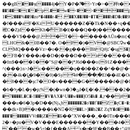
��gB���ӌ(����4j�Y�P�ޫ/�>Yr�>�枰t
��5���{��p.��w�<��>�����p�p@�B ܄� �9�VjYac��:W��옳��{� �D���Apu�4���g
1�2���%��9�zo*�4���r-� ;��X��J��=�T����b�D�
�f���aF�KzU������Z�ͫ�Tk�N��+q��
䘴C�Zjd��Kh�݉B�l(���Q��j������
���V$���@,�T�~�����AȖn�m{
LHO&�0B��7�. O�P�)�V�@SBCՉw
CLMQ����Vz>�o�;�g���BhQ#j׆`�sg$�]v���pRo��~�d��)�i������,�%��DU3� ���4�dY�zgP�D܄��K~/������I��7t��̜� #
�FB�Y���a��D�j���D��n�����Ae34r
�fm$���1��"S@��j*J6d���o{91Z���
^(���}n>J� s:����̶�q��I��Z��^��@�~�U����ğ�1�܀u�P�fXlv�Y��e�� g�p�L`Wۏ��@-�Z>^h?Z
�;�4k�ʢ͇�9��9)�SyԳ#���|�Ef��4E
�8���ȿc7�O�v����G�����d�@�l�A^�gHݍL,�a#�E��Վ�Yǅ�PG��iGf4p�S��k�O��2�
�b�ᡝ�L�y�p;% �(�wn�ݵ�3I�Ę�\�,���2�kQQ�� ��Ԫ�N`����8X: �Z�_X�i\i찑>i@Zv���Y ���r���3R��� �a(��j��g,��8*��[�l`��!#� #
�7����L�C�-!l���V�AX�^U��w���]O5�k� .�,ץ��j#�݇�����Y_J� R'7��LѦ�*�8z1-��:����G�J/�amu���%��5딹
���u�6�3p�D��(Njܢb������2�o'��f`��Z �ęC�>�: ��?^&o#XbA{]�w09�X�n>��E��y��8u���91��{5�v�|����|�d ��=���Ӈ�� �É�P�L���"�M��
��dk+B]#�z���k�N�R��L>]��b2�Z ZqɎ�d���/5w
���'������VVr��(Z��Б��"XW���_��0Tn
2�>�pu�V�V���E�������Y���4�
`�� �w�5+l�{���A x�r�9F��B��+"@H