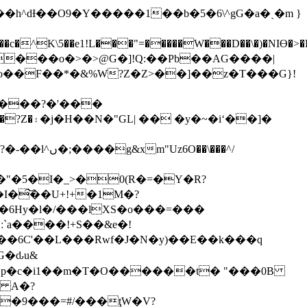
���o�>�>@G�]!Q:��Pb��AG����|
o��F��*�&%W?Z�Z>��]��z�T���G}!
���?�'���
��\���^/
�L�I����0�4��EqO�`߭>�����y_P��V�ܵtޱN�E�`ː`a����!+
S��&e�!
G�ԃu&
��p�c�i1��m�T�O������t� "���0B