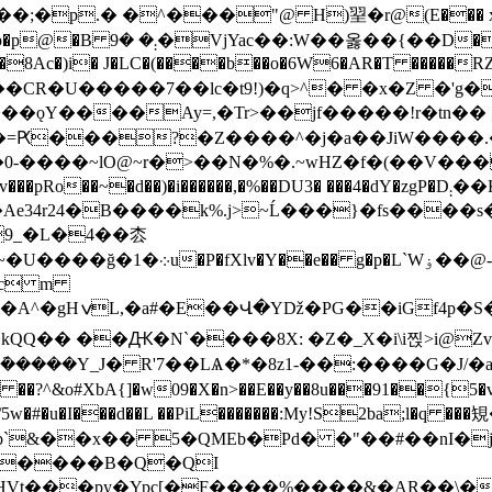
���;�p.� �^���"@ H)䍿 �r@(E�
:��.0qP��x�)�[��w����
c��9�8Ac�)i� J�LC�(����b��o�6W6�AR�T �����
�CR�U�����7��lc�t9!)�q>^� �x�Z �'g�
��ǫY����Ay=,�Tr>��jf�����!r�tn�� 
�=Ԗ���?�Z����^�j�a��JiW����
�0-����~lO@~r�>��N�%�.~wHZ�f�(��V��
24�B����k%.j>~Ĺ���}�fs����s����2
9_�L�4��枩
�4D��_9@q(%��ҳ� ��[QL+�|
�Oc m
�[N�_/v���
�#�u�I���d��L ��PiL�������:My!S2ba;l�q ��
���b`&��x�� 5�QMEb�Pd� �"��#��nI�
����B�Q�QI
Vt���py�Ypc[�F����%����&�AR��\���I