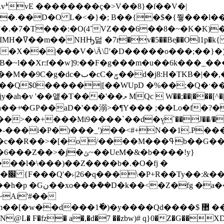
ii�.vܑvE ��������ç�>V��8}�ſ��V�|
�.��D�O L�<�}�; B��{�$�{쭿���l��d
 �Xr:f��w]9:��F�g���m�u��6k���_������$��i
�Q$0�����|[��WUpD �%��;�Q�ˑ��_
�|���[^�|0�4����4�?֋?�c��s�ޙg��V�
a��+ͯ�GP��aD�'��溺>�¶Y��� ;��Lo�f�?
��+���Mi9����`��d�݆v`��J��/�D��On%q
�i�P�)���_')��<#+N��1.P����ӻ��_
[�o/����M���ߟb��G��H�&0(�I���?
���i�}T���J�����T����²�`�6���Z��>�j�ݶ~��UeM�&�b����!y
}
��l�\���)��Z����b�.�O�fj �
�-5�
��p&n��� �ow1ⴖ0�
Ai'#��
���Qd����$ ޺ ����g[����@;Jw�x˥b܍�'fg�����a�