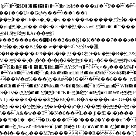
wIp� ��[p��$D�3�������}�=�s~lx杞����z{�?
��{�/)�U>�GqWy��\��}��}
ٺwG��c�C�Ѓ"����W���^C�]��"d��e�
i�,Aء��(?
߀�K�GPI�M@q�����M7foB|
��g��B��:w�\��\<Űܘ3ܠ�湮
C�H����'�dϩ9��L�t� ��G+�k:��B�2
:?��(�1̢�'� �\�j�2�8�)Q+�5��@d'|wz
5��Ya ���2e���;)�pBk�8���n;L�{B���m�2�hZ&\k$�$�
����W�cf%���)(y�Ās�}G��d��8���_)v
���3^Z�%kz��ʱ?>��'�[&8s���%qpm�WI�����q;���N\��
�+ ��EV!
A 1]u���K����$�B!(�#UB�A����onȶ+-G+
\��A&�w��T �N�6��L�� j!�fD�;�)���
1�_�G�Dx���7�`���2�Υ���oԴ��u�P�
����es%we:�=�%/�+F�` Ƿ�� (��T0 d)"�W��!�d�5����
�x� ��ł�-��q,���M7m��ޫ� ��R��!�