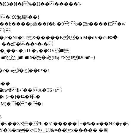
!tXfjqJ憝��}
||
����I�,F�Nf�5T &�����B 8�b M�dV�r5dՓ�
!#S��2O��~}
}
׀�����+�%�m��NE�g�y