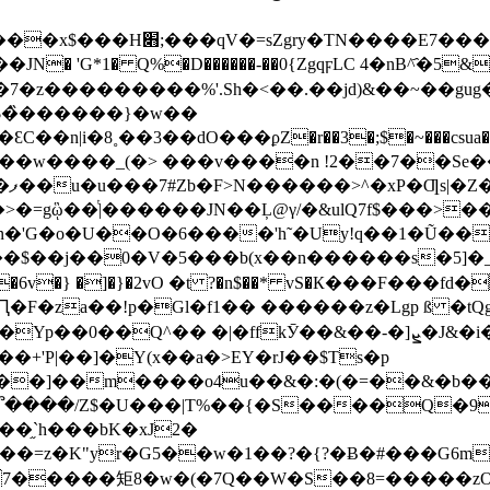
����Y��}߹:�l:�����
 'G*1� Q%�D������-��0{ZgqϝLC 4�nB^҄�5&
�z���������%'.Sh�<��.��jd)&��~��gug�
�3��dO���ϼZ�r��3�;$�~���csua�3��r�Ө�͜�ǽx��
5��w����_(�> ���v����n !2��7��Se
�?
>�=gᾣ��ͭ|������JN��Ļ@γ/�&ulQ7f$���>
�n�'G�o�U��O�6����'h˜�Uy!q��1�Ũ��K
$��j��0�V�5���b(x��n������s�5]�__͋
�6v�} �]�}�2vО �t ?�n$��*
vS�К���F���fd�
F�za��!p�Gl�f1�� ������z�Lgp ß �t
�՞����/Z$�U���|T%��{�S����Q�
�֦`h���bK�xJ2�
��=z�K"yr�G5��w�1��?�{?�Ƀ�#���G6
w�(�7Q��W�S��8=�����zO��}Uݯ� �2��#��){�Hף ���v�