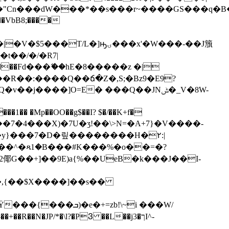
�"Cn���dW���*��s���r~����GS���q�B
VbB8;����
t��/�/�R7|
R��:����Q��ճ�Z�,Ѕ;�Bz9�E9?
 �Mp��OO��g$��I? $�/��K+f�
)�y}���7�D�맆��������H�۲:|
����^�ጻ1�B���#K���%�o��=�?
G��+]��9E)a{%��UeB�k���J��I-
���,{��$X����]��s��
�e�+=zb!\~i ���W/