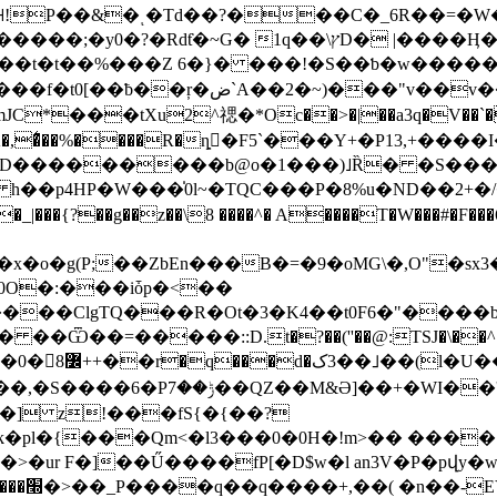
x�����;�y0
�?�Rdƭ�~G� 1q��\ץD� |����Ӊ�
�t�t��%���Z 6�}� ���!�S��ƅ�w������
����pt&��f�b �9"o�괎r����fE �v/
*���tXu2^禗�*Oc��>�|��a3q�V��`�
i ��K�,�͛��%����R�ȵ򡺢�F5`���Y+�P13,+
�z��\8 ����^� A����T�W���#�F���6�� ]��l��פ��xl�g
0O�:���iȱp�<��
��+�WI��'M)��"��t
�pl�{���Qm<�l3���0�0H�!m>�� ����
]��Ű����fP[�D$w�l an3V�P�pվy�w�v��ZX�*b,�51