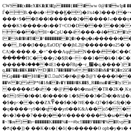
CWS��(x��eX�K�(�3�[p����{��\�ww 0@�!�
Ѓ�B.��n�>P��Ϗ�)�J/x4�3���{�=
���+$��B��l������2�����Jޑr���ƞ��P��Gh�/z�ˍ�_�yl��V��%������-��ܤ�ׂ'tTٸũx�q<�{3�
���KS����s�s��T=CO�D���3��]��yIq[�_yf��b0�>�>>�3��z
���ĳ'H=�CpU��4\���-�4�Ѡ�!zoH,$R
l�&�f�6�Ɓ��^��������Q�т��q�a�����i����5���u�e�݋M��3�s�Ӄ{�K�'���7���o�
��_B��(I��gӔaODj"��jbL2͐@������o25�`�E
CA)�:���.�_�="���AqqmN���r�C��
�����ΠC�;��y2�$|R�<<��1��k�1�C�M�
����ۗ�4����4E1���ߓBp�~r_׷�q,����՛|t��K�x�@��>� ���L'��bii��AY;S:"=(�}q>�ݛ���M%P��(��Ucv� �RН2v_Ó48����1���2�f?
q,��7��z��K���VD]�R17��f���%#:��SB�h&�*�Q�rr2å
Gp���=��H8��\.َɯN5�#�@֚�Յ@Y����9
��W �Q nP*6�1&��v�Y���#�K��$_R��ma�\��!y3m��C����
�����ż5�u� :�@)��b�ma4�TR�2K�ˎKϗS�1ݍ�r���� �P^�#K�=�4^\��ʈ�EƜ�W�viP�?Q6���{1Ͽc��
�E}9�f��L�l���l� ī.�$(��3�Ѿ�|�&냌�
�$�p<��c��ZX߾��$�J�?#E��-Q7�$�G$j�]�9u��}��y�Ie���p"�}7��s��+?����^��^���Ė043�^!
�q����=y9�l�ȵ��yr0��K&A�� |o5��
�v�3���7���j��W����'���k�ы����*P�
�~?�ѹ}�b~������K����%�==#bc!I���9'���P�%�Rvp�
�۴ʠ��]}� ��K�x�{�õ{�n�����Ɵ opb�y