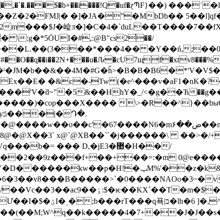
 ���n�,�`�.���$�b+��i���!Q�uf�ɀՊF}��) 
Z�2�FMJ|� �]�JA�''�MbDb�� 5��l]q
2m���$J�崄:t�]�C�4�`duL��T����7��f
:g�*5ÖUI�#,:@B"cs2֙��/
���L.��(3���*���4�� �Y��ń,;��0
#��O��q��i��2N+���u�Ԉ�cU7щf�xtv8���%'
Ex��E� �&c�-Tw (�e^���v�aF1�nK�
���'V�ƌ~"�5&��HhY�_/<�g��Ћ��g
��)�cop���X���� \>�R��^}��bыC#\:�
.
�����s��y�9o=SS]����Ɪ�������m����WK$���<����sA��`�*n�߫���0��
3` x@`@XB��``�j������\ ��>�/+�?�a[��B�
b�= ��� D,�jE3�޺�H��/
�_���2��9z���f+��+��=:�m 0@e��
��kw��p�H!�ݕM%'��z�k&�h��8ءs��h�[�-+^���۞��
�6�3��v8���B�����>`�0����NAOo�3~�
A/������u�o���M���"ֲu� @�նm�}
^/*aG2y{�[j�� >?
��(��M;W^q��k�����4�7+��J�J��s