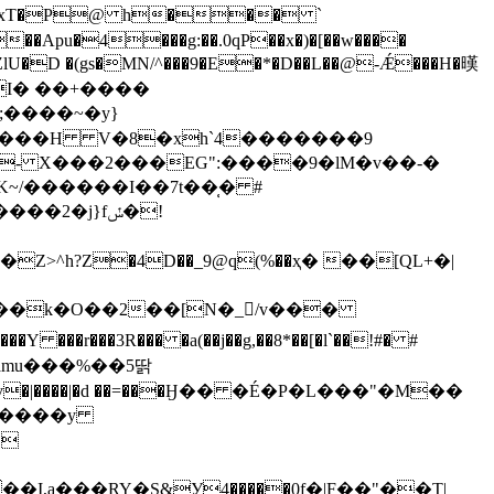
�� xT�P@ h��� `
RZlU�D �(gs�MN/^���9�E�*�D��L��@-Ǽ���H�暵
I� ��+����
;����~�y}
.���H V�8�xh`4�������9
�- X���2���EG":����9�lM�v��-�
�j}fݽ�!
�䂓���� y
j
,a���RY�S&У4�����0f�|F��"��T|