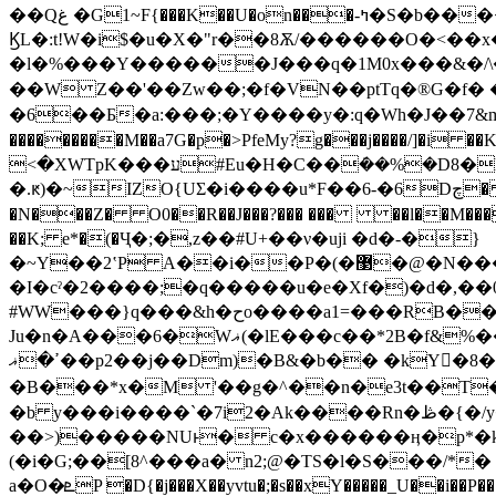
��Qﻍ �G1~F{���K��U�on���-ߤ�S�b���˧!P��&�ͺ�Td��?���C�_6R��=�W�K3�N�ɬ %�H�������]-
ϏL�:t!W�i$�u�X�"r��8Ѫ/������O�<��
�l�%���Y������J���q�1M0x���&�/\�
��W Z��'��Zw��;�f�VN��ptTq�®G�f� ���f�t0[��ƀ��ŗ�ض`A��2�~)���"v��v���b
�6��Ƃ�a:���;�Y����y�:q�Wh�J��7&mJC
���������M��a7G�p�>PfeMy?g���j����/]�
<�XWTpK���ע#Eu�H�C��ܿ��%�D8�D���������b@o�1���)˩Ȑ� �S��� ��zF���^�-�
�.ԟ)�~IZO{UƩ�i����u*F��6-�6Dچ� h��p4HP�W���̍0l~� TQC���P�8%u�ND��2+�/�˽��<�,kU:�y��ϽV��
�N���Z� O0��R��J���?��� ��� ��l��M����_|���{?��g�
��K; e*�(�Ҷ�;�,z��#U+��ν�uji �d�-�}
�~Y��2ʽP A��i��P�(�޳�@�N���x�o�g(P;��ZbEn���B�=�9�oMG\�,O"�sx3�?�mt̎���0*�!
�I�cˀ�2����;�q�����u�e�Xf�)�d�,��
#WW���}q���&h�حo����a1=���RB�����ClgTQ���R�Ot�3�K4��t0F6�"����b��
Ju�n�A���6�Wޣ(�lE���c��*2B�f&%�� ��Ѿ��=�����::D.t�?��(''��@:TSJ�\��^�uw\��̃ޜ[��;A�T6+a
ߴ�ޣ��p2��j��Dm)�B&�b�� �kY�َ8��0�8߼++��r�q���d�ࡋ��3ک��(l�U��u(>�]�f4�环-�
�B���*x�M '��g�^��n�e3t��T��,�S����6�Pݱ��7��QZ��M&Ə]
�b y���i����`�7i2�Ak����Rn�ڟ�{�/y�] z!���fS{�{��?
��>)�����NUͱ� c�x������ӊ�p*�k
(�i�G;��[8^���a� n2;@�TS�l�S���/*� �>�ur F�
a�O�ܧP �D{�j���X��yvtu�;�s��xY�����_U��i��P�����׭�>��_P����q��q����+,��( �n��-EY�%�m�k^E _UJ&=��x����� �쯱