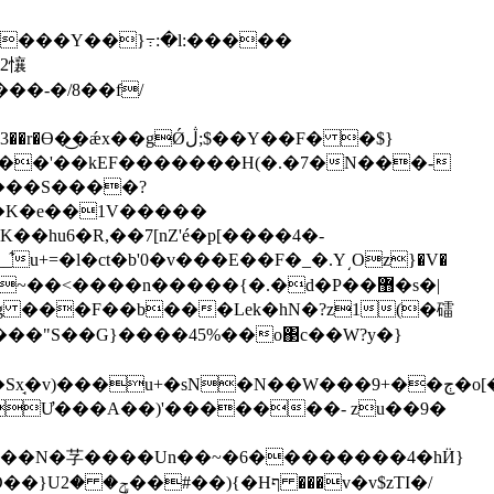
2懹
��-�/8��f/
gǾڷ;$��Y��F� �$}
���'��kEF�������H(�.�7�N���-
��K�e��1V�����
��hu6�R,��7[nZ'é�p[����4�-
u+=�l�ct�b'0�v���E��F�_�.Y͵Oz}�V�
~��<����n�����{�.�d�P��޻�s�|
Qg ���F��b���Lek�hN�?z1(�礌
9Ư���A��)'�������- zu��9�
m��N�芓����Un��~�6��������4�hӤ}
v$zTI�/