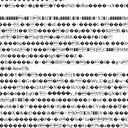
�O9�Y�����1��b�5�6\^gG�a�ˎ�m }
���+.�/���|>
�zL��� �<����L����#
�H��3D�����@��p��?���$@B.�l
�u�B� e@l$;�u�4SK����P�{0�
�.���bq����������K�����k� ���h
?Z�۽�j�H��N�"GL| �� �y�~�iʻ��]�
�8W����z)��)��bgS���Z �-
�BH��j���I� �g=a'?�-��l^ں�;����g&xm"Uz6O
�9�:&nwk
��4��5oFL��;)����e H�d���
��oS&�T�7^����R�^fQ��xG��k�CVn�d��玡�
�X�&�d?���;&��֨< KT�2h7��էV�]�:�