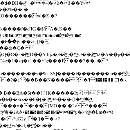
���˙�l�d�DH�@_��(�}��Y*
f��2%��t�
XO������xd�Z �?
k����f�e[K2�$°Ă�,K��
 Q���!d ��n8]*�S�D���F���
?��d(�C�
��Q�C�a�D��Y1qɕ�3��O��,i2�A��p�
1�яq�x}��~Ig���F���2��ܝ�?
�N�����'ߓ����� ��_FI� /.
�� Β��BA�6r��}{{K�����Ix  
v���x��:��[MO��l�2v?���
��w/�#I]��6��