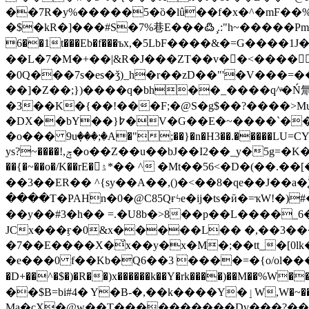
��7R�y%�����5�ȍ�lû��f�x�^�mF��
�$�kR�]���#S�7%巷E���߷ .̧:"h~�����Pm��
6��1t���Eb�f���ъx,�5LbF����&�=G����1J
��L�7�M�+��|&R�J���ZT��v��ٓ<����4�֐v����*�՟XȱI�/f�q����O���9O����t]�|�V�$5���T/L�]ԣۍ���x'�W�
�0Q���7s�es�ǯ)_h�r��zD��"'�V���=�
��]�Z��;})����q�bh��_����q^ͣ�Ń氚��_l.Tzjĵ�։5�f�q*��7t^%
�3��K�{��!���F;�@S�g$��?����>M
�DX��bY��}߈�V�G��E�~����`����)����7���foy����6(Th�M����Kk� Q�v��j����]O=E� ���Q��JNݰ�_V�8W-
�o��� 9uٜ���;�A�";��}�n�H3��.�����LU=CY��޲��<�iX ���Z��Ƥ��N�u��E��MHd����F��
ys?~����!,ݼ�o��Z
��u��bJ��I2��_y�5g=�K�K�P
��{�~��o�/K��rE�ۮ*�� ^ �Mt��56<�D�(��.��[���0���q����ʩF�JA����M�X��T������7�4���X)�7U�ӡ!��\>N=�A+7}�V����-
��3��ER�� ^{sy��A��,()�<��8�qe��J
����T�PAHn�0�@C85Qғϟe�ij�ts�ӣ�=ҡ
��y��#3�h�� =.�U8b�>8��p��L����_6
JCx���ӻ�0&x�����L�� �,��3���
�7��E����X�̌x��y�x�M�;��tt_�[0lk
�e���0 f��Kb�Q6��3 ����=�{o/ol����9n
�D+��^�$�)�R��)x������k��Y�rk����)��M��%W��M0k�
��$B=bi#4� Y�B-�,��k����Y�ٳW,W�~��Gk�,s��n�� �S|�"6o�>�/gaN�����[�QN�#�7gM���-��+��R��N�JP/*�\l?�PᲕ ��L��j3�ךI^-
Ma�cX�@w��T����������Dv���?�