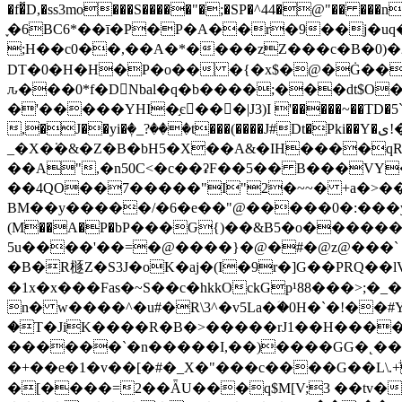
�f�̽D,�ss3mo���S�����"�;�SP�^44�@"��
֪�6BC6*��ī�P�P�A��r�9��j�uq��
;H��c0��,��A�*����zZ���c�B�0)�
DT�0�H�H�P�o�� �{�x$�@�Ġ��� \
ԉ���0*f�D􉈘Nbal�q�b����;���dt$O
�'�����YHI�֣є󥤓���|J3)I '�����~��TD�5`
,�J��yi�ٖ�_?���t���(����J#Dt�Pki��Y�ی!�ˡ�JM�b��&��4M�#G�ĥ>�B�B�B6�*'V�V$��څ��6c��zc}[f�
_�X�͘�&�Z�B�bH5�X��A&�IH����qR
��A",�n50C<�c��ʡF��5�� B���VY
��4QO��7�����"I"2�~~� +a�>����
BM��y�����/�6�e��"@�����0�:���yݿ���|�Դ�
(M��A�P�bР���Ԍ{)��&B5�o�������@����w��o��c'�67����N6�m۶��ض��m
5u����'��=�@����}�@�#�@z@���` 8@�@X��
�B�R㯌Z�S3J�oK�aj�(I�9r�]G��PRQ��lVq���
�1x�x���Fas�~S��c�hkkOckGp¹88���>;
n� w����^�u#�R\3^�v5La�ؘ�0H�`
�!��#Y�D����
�T�JiK����R�B�>�����rJ1��H���
������`�n�����I,��)����GG�˛��/��Vc��3��ac9��ٶ:$�ѥ��KX`��T�m�$�fy畕�2
�+��e�1�v��[�#�_X�"���c����G��L\.+ٙƯ��I�$�ؽI�ˌ�;b���rT���q푝|ב�lh�6 ]�,^�
�[����=2��ǞU���q$M[V;3 ��tv�