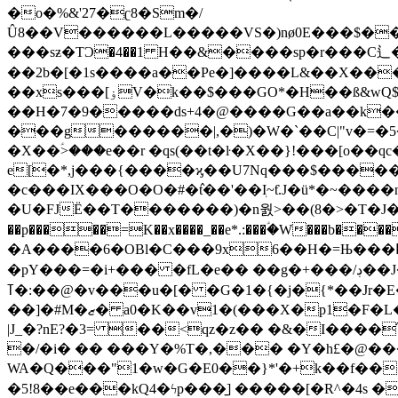
�o�%&'27�ʗ8�Sm�/
Û8��V������L�����VS�)nø0E���$����x$���H׋;���qV�=sZgry�TN����E7��
���sƶ�TϽ�4��1 H��&����sp�r���C⻍��JN�
��2b�[�1s����a��Pe�]����L&��X���7
��xs���[ۏV�k��$���GO*�H��ß&wQ$�̏������}�w��
��H�7�9�����ds+4�@����G��a��k��ƐC��n|i�8˳�
���g������|,�)�W�`��C|"v�=�
�X��ؑ>���e��r �qs(��t�ŀ�X��}!���[o��qc�ފ��u�u���7#Zb�F>N������>^�xP�Ƣs|�Z���S���
e[�*,j���{����ϗ��U7Nq���$�����
�c���IX���O�O�#�߮t��'��ٖI~ƭ.J�ü*�~���
�U�FJË��T�������)�n웘>��(8�>� T�J��
��p�
����=K��x����_��e*.:���ؑ�W���b����
�A����6�OBl�C���9x6��H�=Њ���Ԥ�
�pY���=�i+��� �fL�e�� ��g�+���/ڊ��J�Yp��0��Q^�� �|�ffkӮ��&��-�]ܨ�J&�i���"S��G}����45%��o΃c��W?y�}
ߠ�:��@�v���u�[� �G�1�{�j�{*��Jr�E��+'P|��]�Y(x��a�>EY�rJ��$Ts�p
��]�#M�ޒ� a0�K��v1�(���X�p1�F�L��]��m����o4u��&�:�(�=��&�b��Sx̘�v)���u+�sN�N��W���9+��ڄ�o[��R���O+u���-
|J_�?nE?�3= ��<qz�z�� �&�I���
�/�i� �� ���Y�%T�,��� �Y�h£�@���
WA�Q���"1�w�G�E0��}*'�+k��f��
�5!8��e���kQ4�ϟp���̱] �����[�R^�4s �7�����矩8�