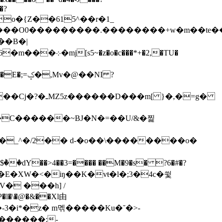
�?
o�{Z��615^��r�1_
8��B�|
@��NI ?
[ }�,�=g�
Y��>4��3=���� ��M�9�s� ?6�#�?
3�i*�z� m멖�����Ku�˘�>-
k������:-