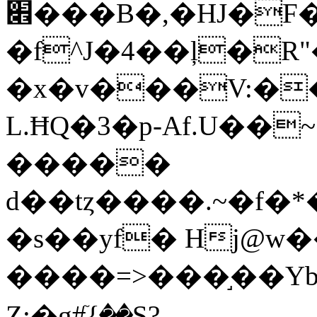
׎���B�,�HJ�F���`�^
�f^J�4��ļ�R
�x�v���V:�
L.ĦQ�3�p-Af.U��
�����
d��tȥ����.~�f
�s��yf� Hj@w�
����=>���֣��Yb
Z;�g#ٙ{��S?