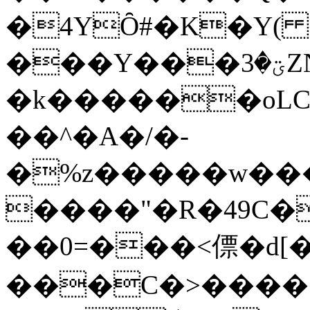
�4YȎ#�K�Y( 
���Y���ؾ�3ZN!x��`�8���7ee��y�u��C-
�k������oLC�
��^�A�/�-
�%z�����w��
����"�R�49C�N�b
��0=���<僄�d[
���C�>�����