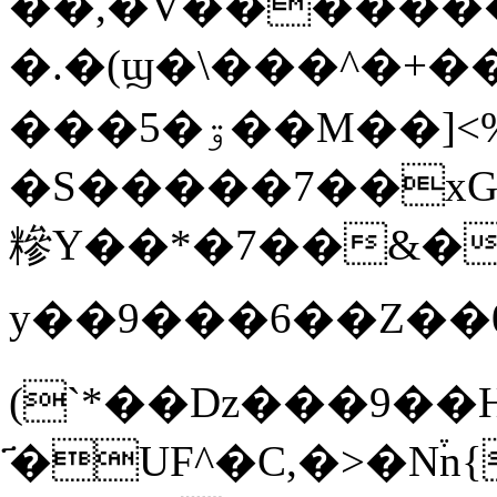
��,�V������
�.�(ϣ�\���^�+
���5�ۊ��M��]<%_��m�_�ǰ�a�,
�S�����7��xG�7�Dc�q�
糝Y��*�7��&�
y��9���6��Z��0�
(`*��Dz���9�
҃�UF^�C,�>�N֒n{+