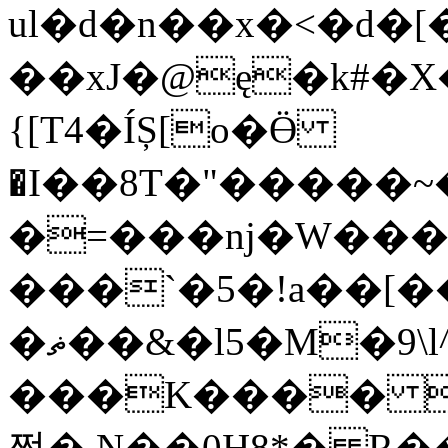
ul�d�n��x�<�d�[�
��xJ�@ę�k#�
{[T4�ÍȘ[o�Ӫ
�I��8T�"�����~�,ذ0��%��'
�=���nj�W���
���`�5�!a��[��n��u���v$m
�ޡ��&�l5�M�9\l^����]�z�PY��%6m����1�\K+ϟ�b;�
���K���� K�[�5ڈ�Lv4�W
쩓�.N��0H8*� R�