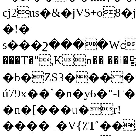
cj2us�&�jV$+o8�
�!�
s���շ����Wc���t
���T�",Kn�� ��i�
�b�ZS3����
ú79x��`�n�y6�"-Γ
�n�[���u�r!
����_�V{٪T`��