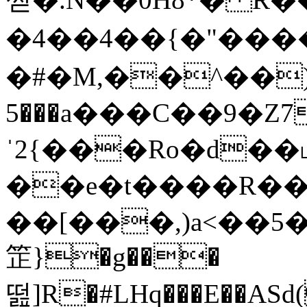
�4��4��{�"�����
�#�M,��^��)+*� 
���5a���C��9�Z7$>��]�z�Ѵ�Xr��{ܱs3��:K~��e���F���Hf�A3�f�'f���5�@0�u��B�Vo��j\6y�{��6O:�k�:���Oyџr�d)3���ZkBz��5
ˈ2{���Ro�d��˪�
��e�t����R��
��[���,)a<��5
䇥}�g���
떮]R�#LHq���E��ASd