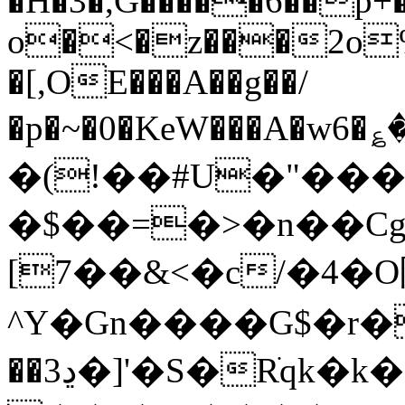
�H�3�,G�����6��p+
o�<�z���2o%
�[,OE���A��g��/
�p�~�0�KeW���A�w
�(ǃ��#U�"�
�$��=�>�n��Cg�1
[7��&<�c/�4�
^Y�Gn����G$�r�
��ڍ3�]'�S�Rֹqk�k�>����0�v�