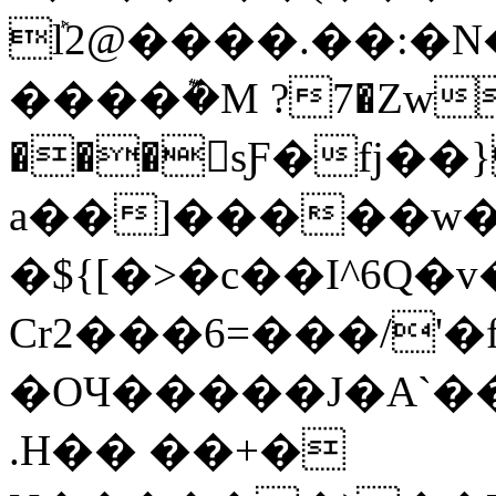
ܰl2@����.��:�
����݉�M ?7�Zw
���񓋈sƑ�fj��
a��]�����w�
�${[�>�c��Ι^6Q�
Cr2���6=���/'�
�OЧ�����J�A`��
.H�� ��+�