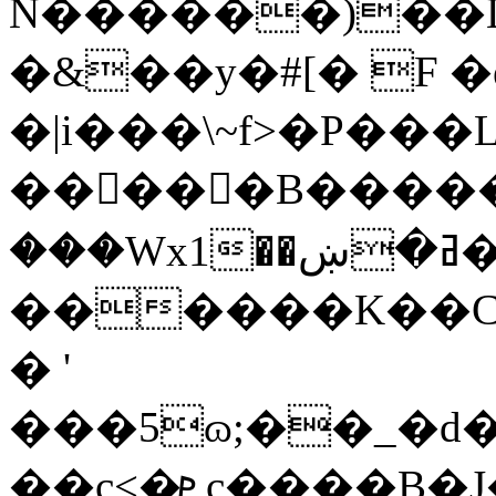
N������)��Lbo
�&��y�#[� F 
�|i���\~f>�P��
�����B�������
���Wx1��ߥ�ښ����C�Ηu��U�aq��������hNS�>R>ZG�V9Nz�n�.��f+>�$�j�
������K��C
� '
���5ɷ;��_�d
��c<�ܧc����B�J�Vv�bn��.�e蹬