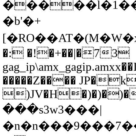
�����l�1���
�b'�+
[�RO��AT�(M�W�xݔ)&��K$��1�=ǂzs��Ja��ӱ"u۾d��hp^(k
�: �!�+��|�73
gag_ip\amx_gagip.
�����Z���� JP�
)JV�H�)�)�)
���s3w3���|
�n�n���9���7�����������