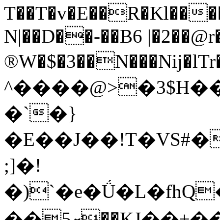
T��T�v�E��R�Kl������5���YKi�+v�5G��5=�ܚ
N|��D��-��B6 |�2��@r
®W�$�3��N���Nij�lT
^����@>�3$H��
�`�}
�E��J��!T�VS#���`��+I��א�;��IN����:b�Ď)�&6
;]�!
�)`�e�Ǘ�L�fhQ
��5ށ��KJ��±���lɹ�Z����������T�dڨE��i>�%!