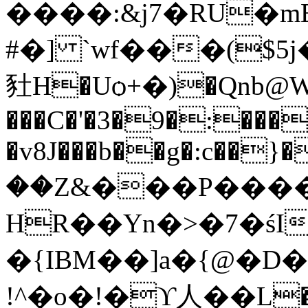
����:&j7�RU�m
#�] `wf���($
䝅H�Uѻ+�)�Qnb@W�
���C�'�
3�9�:���3
�v8J���b��g�:c��}
��Z&���P�����
HR��Yn�>�7�śI
�{IBM��]a�{@�D
!^�o�!�ϒ⼈��L