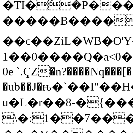
�TI�ܰ�P���4hc{/
�����B����
��c��ZiL�WB�O'
1��0����Q�a<0�e�m��
0e `.ҀZ�n?����Nq���[
�ub��J�ԋ�`��I"�
u�L�r��8-�{�
\�:1��7��