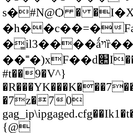
s�#N@Ѻ � �I�
�h��c��=�Fa
�͇il3����ǻױȑ���(z�u�S�
��˭�)xF��d׊I���^�.�z��BTW��W]��?
#t��9�V^}
�R���YK���K���7��
�7z�70
gag_ip\ipgaged.cfg��I
{@