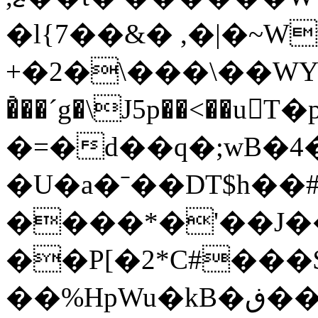
�l{7��&� ,�|�~W
+�2�\���\��WY��
�҆��´g�\J5p��<��u򧠓
�=�d��q�;wB�
�U�a�ˉ��DT$h��#
����*�'��J��
��P[�2*C#���
��%HpWu�kB�ڧ��?fr��^��A=D�'