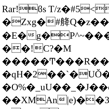
Rar!ϐs T/z�#5
�Zxg�#舽Q�z�
�E�g�P^~���
��!C?�M
�����Ͳ���R��^
�qH�2��`�UǑ��aQi�
�O%�_uU��_�J��
��XMAn|e)��