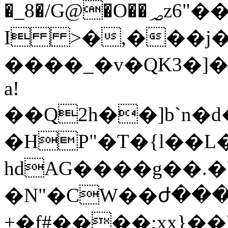
�_8�/G@�O��؃z6"��\ׂ�9�ʳe���T�<��`�]�d
I >�,���j��
����_�v�QK3�]
a!
��Q2h��]b`n�d
�HP"�T�{l��L�
hdAG����g��.
�N"�CW��ժ���
+�f#����;xx}��H