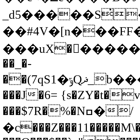
_d5�����S̇
��#4V�[n���FF
���uX��������J
��_�-
��(7qЅ1�ݹQޛ_b
��
���J�6= {s�ZY�t�
���$7R�%�Nߛ�/
�c���Z���11�����M\