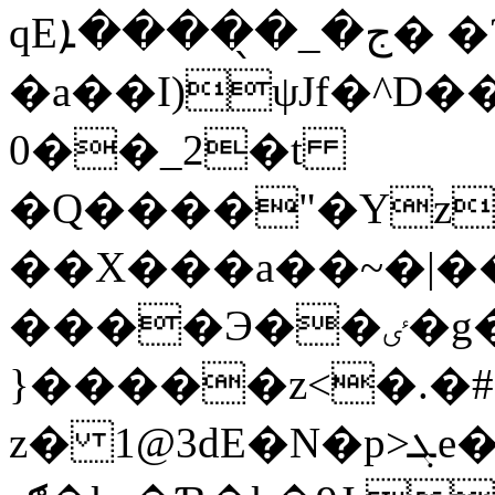
qEج�_�̖����ܐ� �?��/
�a��I)ψJf�^D�
0��_2�t
�Q����"�Yz
��X���a��~�|��
����Э��ٸ�g�R��`�e���FKD�N9�fvּa��T��d��
}�����z<�.�#o
z� 1@3dE�N�p>ܓe�}e'�7�4*�@`���55���L��ՁT ,����g���q��#xw�W|