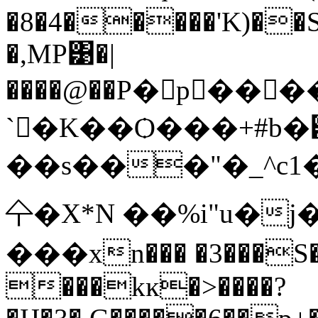
�8�4�����'K)�
�,MP͹�|
����@��P�p��
`�K��Ѻ���+#b�
��s���"�_^c
㐃�X*N ��%i"u�
���xn��� �3���S�
���kĸ�>����?