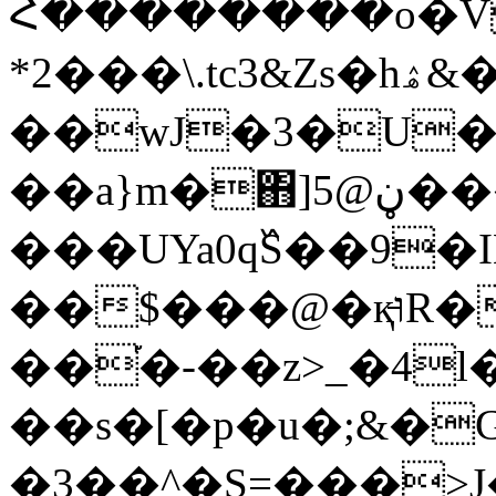
Հ��������o�V
*2���\.tc3&Zs�hۿ&���o(�L^��L��
��wJ�3�U�4́�
��a}m�΋]5@ڼ����_����x��;��jd/
���UYa0q߰S��9�IE�ͺ�8zy��f��T����S��
��$���@�қ̵וR���F"�T��r��8�5����}
��֡�-��z>_�4l�
��s�[�p�u�;&�
�3��^�S=���>J