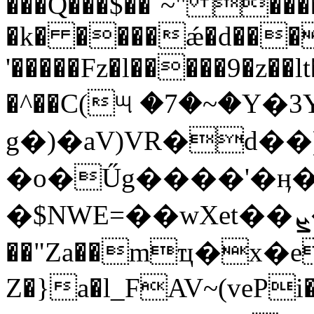
���Q���$��`~" ���
�k� ����ǽ�d���
'�����Fz�l�����9�z��l
�^��C(୴ �7�~�Y
g�)�aV)VR�d��)
�o�Űg����'�ӊ�
�$NWE=��wXet��ܨ��<�RG�aS��Ȯ�b�^��D/q��-
��"Za��mҵ�x�eJ�7ڵcw��9��$�QL��y�ʑ��:��l���,V�
Z�}a�l_FAV~(vePi