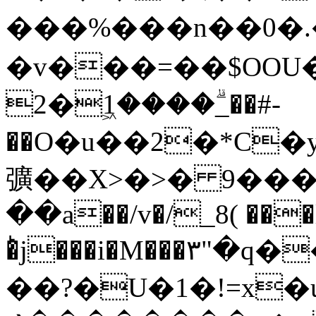
���%���n��0�.
�v���=��$OОU�^
�_ۗ����͖1�2�#-
��O�u��2�*C�
彍��X>�>� 9����
��a��/v�/_8( ���
�ͪj���i�M���٣"�q��V�p�Iq��G;���}
��?�U�1�!=x