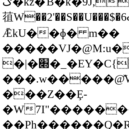
ګ�kz�Ɓ�k�9J,Is���;>L%:�g�I�>���_a4�r���ՠnQ�db���į�
䓚W��2'��S��U���$
ǢkU��ɸ� m��
�����VJ�@M:u�
�|�׍�_�EY�C{���pԶ�>u���
���.w�����@̽W
���Z��Ȩ-
�W7I"������
��Ph������Q�