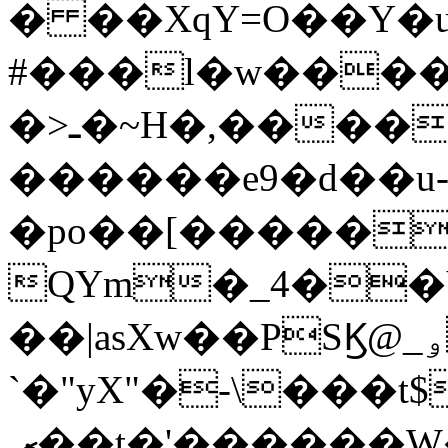
� ��XqY=O��Y�
#���l�w����U��K:�k�
�>ـ�~H�,������@��t ��z���=n?
������e9�d��u
�po��[�����
QYm�_4��
��|asXw��PSϏ@_ۅ�l�Vy� Ɗ�
ˋ�"yX"�-\���t
,ޒ��t�'������W�R��]=Ӧ�:�e�m