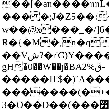
��[�an����nnL
��� �;J�Z5��:4
w��@x���_�/]6
R�{�M�,n�q
��Vش?�r'G)Y�����Z�>��*֊�^xp
gH�0��W��j�BAڨ%2-
�����H'$�)`A��
�������(�+�
3�O��D��(���߻���s0��f�