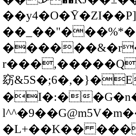
��y4�O�Ȳ�ZI��P
��_��"���%*�
������&�r
r���,�����Qn
窈&5S�;؜�{�,�6E��[ҝ=yra]r|
�I�:��G�n
l^^�9��G@m5V�m��
�L+��K�� ���