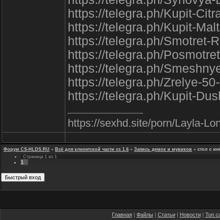
https://telegra.ph/Kupit-C
https://telegra.ph/Kupit-Mal
https://telegra.ph/Smotre
https://telegra.ph/Posmotr
https://telegra.ph/Smeshny
https://telegra.ph/Zrelye-50
https://telegra.ph/Kupit-Du
https://sexhd.site/porn/Layla-L
Форум CS-HLDS.RU
»
Всё для клиентской части cs 1.6
»
Запись демок и мувиков
»
стол с и
Страница
1
из
1
1
Главная
|
Файлы
|
Статьи
|
Новости
|
Топ с