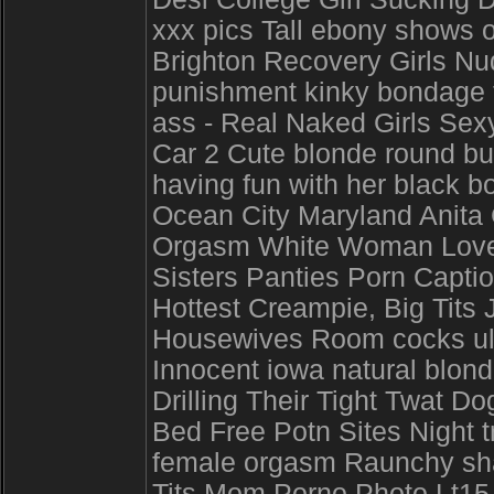
xxx pics Tall ebony shows 
Brighton Recovery Girls N
punishment kinky bondage 
ass - Real Naked Girls Se
Car 2 Cute blonde round bu
having fun with her black b
Ocean City Maryland Anit
Orgasm White Woman Loves
Sisters Panties Porn Capti
Hottest Creampie, Big Tits
Housewives Room cocks ulti
Innocent iowa natural blonde
Drilling Their Tight Twat D
Bed Free Potn Sites Night 
female orgasm Raunchy sha
Tits Mom Porno Photo Lt15