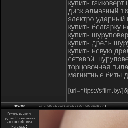
купить гайковерт 
диск алмазный 1
электро ударный 
купить болгарку 
купить шуруповер
купить дрель шу
купить новую дре
сетевой шурупове
торцовочная пила
магнитные биты д
[url=https://sfilm.by/]
gotutop
Дата: Среда, 05.01.2022, 21:59 | Сообщение #
3
Генералиссимус
Группа: Проверенные
Сообщений:
1561
Награды:
0