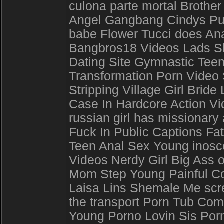
culona parte mortal Brother
Angel Gangbang Cindys Pu
babe Flower Tucci does An
Bangbros18 Videos Lads Sh
Dating Site Gymnastic Tee
Transformation Porn Video
Stripping Village Girl Brid
Case In Hardcore Action Vi
russian girl has missionar
Fuck In Public Captions Fa
Teen Anal Sex Young inoscen
Videos Nerdy Girl Big Ass ol
Mom Step Young Painful Co
Laisa Lins Shemale Me scre
the transport Porn Tub Com
Young Porno Lovin Sis Por