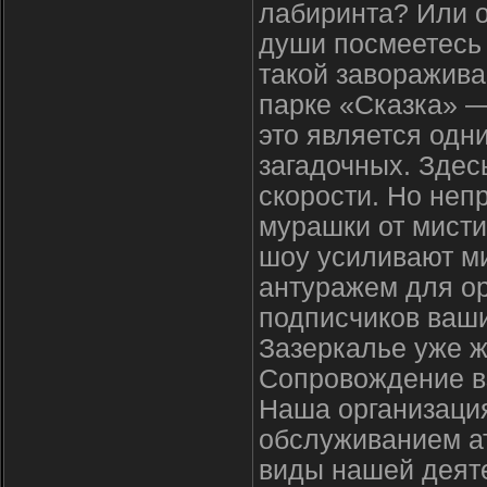
лабиринта? Или о
души посмеетесь 
такой заворажив
парке «Сказка» —
это является одн
загадочных. Здес
скорости. Но неп
мурашки от мисти
шоу усиливают м
антуражем для ор
подписчиков ваш
Зазеркалье уже ж
Сопровождение вз
Наша организация
обслуживанием а
виды нашей деят