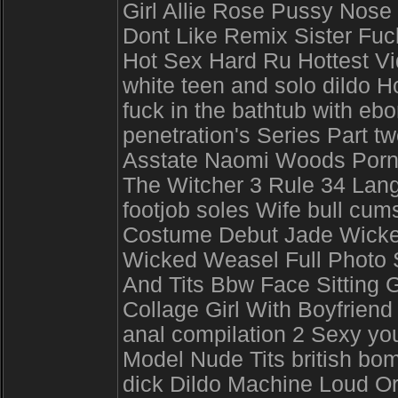
Girl Allie Rose Pussy Nose 
Dont Like Remix Sister Fuc
Hot Sex Hard Ru Hottest Vid
white teen and solo dildo 
fuck in the bathtub with e
penetration's Series Part twe
Asstate Naomi Woods Porn
The Witcher 3 Rule 34 Lan
footjob soles Wife bull cu
Costume Debut Jade Wick
Wicked Weasel Full Photo 
And Tits Bbw Face Sitting 
Collage Girl With Boyfrien
anal compilation 2 Sexy yo
Model Nude Tits british bomb
dick Dildo Machine Loud O