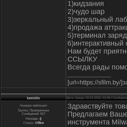
1)кидзания
2)чудо шар
3)зеркальный ла
4)продажа аттрак
5)терминал заря
6)интерактивный 
Нам будет прият
ССЫЛКУ
Всегда рады помо
[url=https://sfilm.by/
kaprioljjx
Дата: Среда, 05.01.2022, 21:09 | Сообщен
Здравствуйте тов
Генерал-лейтенант
Группа: Проверенные
Предлагаем Ваше
Сообщений:
557
Награды:
0
инструмента Milw
Статус:
Offline