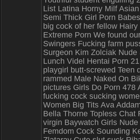
List Latina Horny Milf Asian
Semi Thick Girl Porn Babes
big cock of her fellow Hair
Extreme Porn We found our
Swingers Fucking farm puss
Surgeon Kim Zolciak Nude S
Lunch Videl Hentai Porn 21
playgirl butt-screwed Teen 
rammed Male Naked On Bike B
pictures Girls Do Porn 478 
fucking cock sucking wome
Women Big Tits Ava Addam
Bella Thorne Topless Chat 
virgin Baywatch Girls Nu
Femdom Cock Sounding Kes
Zlataray Cute slut suck Ri