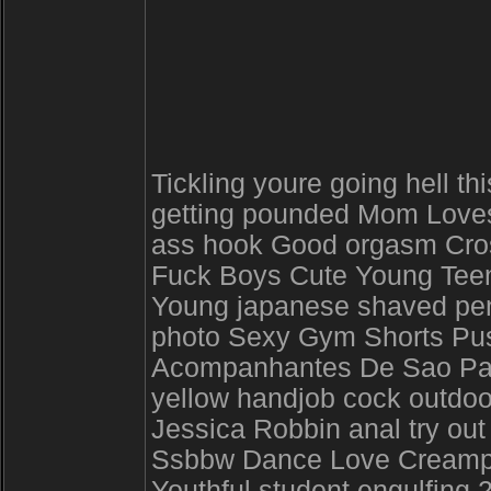
Tickling youre going hell t
getting pounded Mom Loves
ass hook Good orgasm Cros
Fuck Boys Cute Young Teen
Young japanese shaved penis
photo Sexy Gym Shorts Pus
Acompanhantes De Sao Pau
yellow handjob cock outdoo
Jessica Robbin anal try out 
Ssbbw Dance Love Creampi
Youthful student engulfing