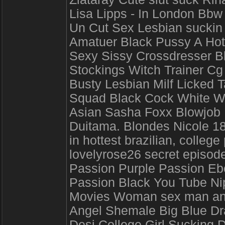
Lisa Lipps - In London Bb
Un Cut Sex Lesbian suckin
Amatuer Black Pussy A Hot
Sexy Sissy Crossdresser B
Stockings Witch Trainer Cg
Busty Lesbian Milf Licked
Squad Black Cock White W
Asian Sasha Foxx Blowjob M
Duitama. Blondes Nicole 18y
in hottest brazilian, colleg
lovelyrose26 secret episod
Passion Purple Passion Eb
Passion Black You Tube Nip
Movies Woman sex man and
Angel Shemale Big Blue Drag
Desi College Girl Sucking D