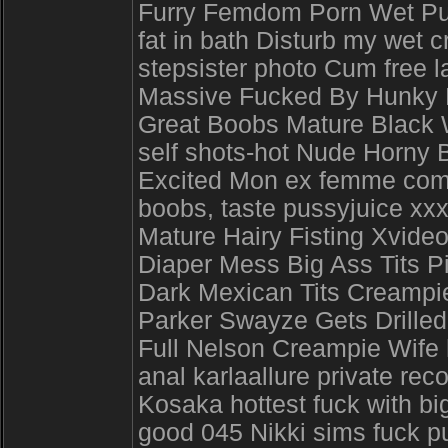
Furry Femdom Porn Wet P
fat in bath Disturb my wet 
stepsister photo Cum free 
Massive Fucked By Hunky 
Great Boobs Mature Black
self shots-hot Nude Horny 
Excited Mon ex femme comp
boobs, taste pussyjuice xx
Mature Hairy Fisting Xvide
Diaper Mess Big Ass Tits Pi
Dark Mexican Tits Creampi
Parker Swayze Gets Drilled 
Full Nelson Creampie Wife 
anal karlaallure private re
Kosaka hottest fuck with b
good 045 Nikki sims fuck pu