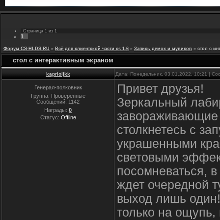
Страница
1
из
1
1
Форум CS-HLDS.RU
»
Всё для клиентской части cs 1.6
»
Запись демок и мувиков
»
стол с и
стол с интерактивным экраном
kaprioljkk
Дата: Понедельник, 03.01.2022, 10:21 | С
Привет друзья!
Генерал-полковник
Группа: Проверенные
Зеркальный лаби
Сообщений:
1142
Награды:
0
завораживающие 
Статус:
Offline
столкнетесь с за
украшенными кра
световыми эффек
посомневаться, в
ждет очередной т
выход лишь один!
только на ощупь, 