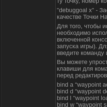
ту точку, номер к
"debuggoal x" - З
качестве Точки Н
Для того, чтобы 
необходимо испол
включенной консол
запуска игры). Д
введите команду 
Вы можете упрост
клавиши для ком
перед редактиров
bind a "waypoint a
bind d "waypoint d
bind l "waypoint lo
bind w "waypoint 