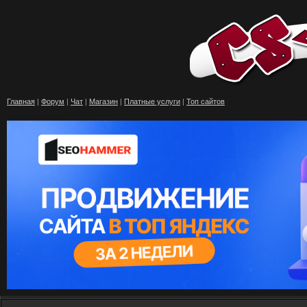
Главная
|
Форум
|
Чат
|
Магазин
|
Платные услуги
|
Топ сайтов