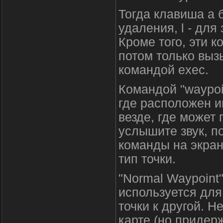
Тогда клавиша a б
удаления, l - для
Кроме того, эти 
потом только выз
командой exec.
Командой "waypoi
где расположен иг
везде, где может 
услышите звук, 
команды на экра
тип точки.
"Normal Waypoint"
используется для
точки к другой. Н
карте (но приде