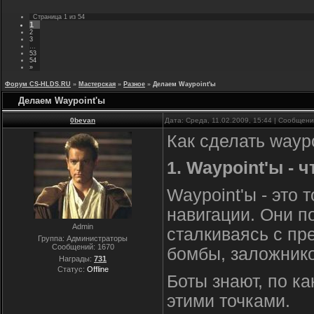
Страница
1
из
54
1
2
3
…
53
54
»
Форум CS-HLDS.RU
»
Мастерская
»
Разное
»
Делаем Waypoint'ы
Делаем Waypoint'ы
0bevan
Дата: Среда, 11.02.2009, 15:44 | Сообщен
Как сделать wayp
1. Waypoint'ы - ч
Waypoint'ы - это 
навигации. Они по
Admin
сталкиваясь с пр
Группа: Администраторы
Сообщений:
1670
бомбы, заложнико
Награды:
731
Статус:
Offline
Боты знают, по к
этими точками.