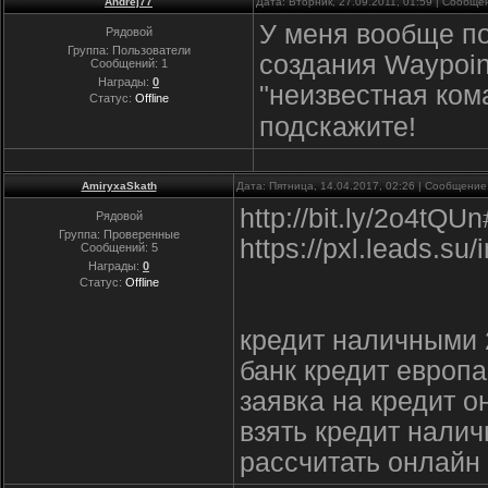
Andrej77
Дата: Вторник, 27.09.2011, 01:59 | Сообщ
У меня вообще по
Рядовой
Группа: Пользователи
создания Waypoin
Сообщений:
1
Награды:
0
"неизвестная ко
Статус:
Offline
подскажите!
AmiryxaSkath
Дата: Пятница, 14.04.2017, 02:26 | Сообщени
http://bit.ly/2o4tQ
Рядовой
Группа: Проверенные
https://pxl.leads.
Сообщений:
5
Награды:
0
Статус:
Offline
кредит наличными 
банк кредит европа
заявка на кредит о
взять кредит налич
рассчитать онлайн