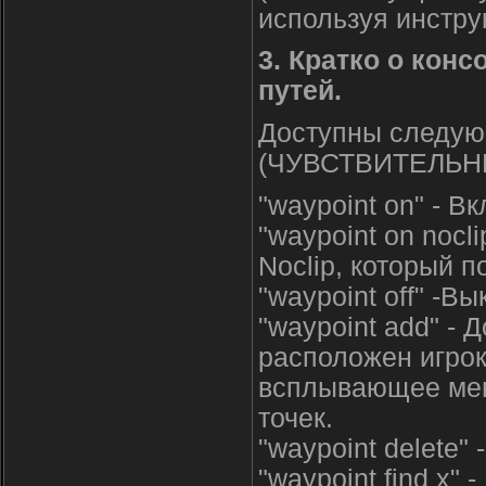
используя инстру
3. Кратко о кон
путей.
Доступны следую
(ЧУВСТВИТЕЛЬНЫЕ
"waypoint on" - В
"waypoint on nocl
Noclip, который п
"waypoint off" -В
"waypoint add" - 
расположен игрок
всплывающее мен
точек.
"waypoint delete"
"waypoint find x"