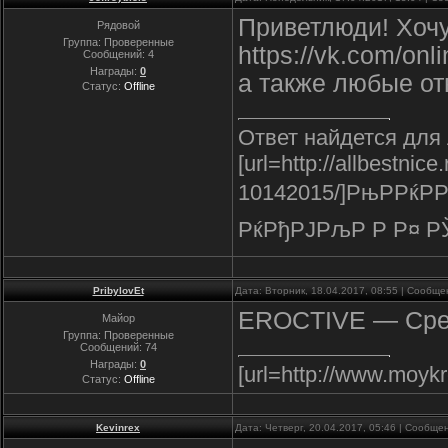
Приветлюди! Хочу
Рядовой
Группа: Проверенные
https://vk.com/on
Сообщений:
4
Награды:
0
а также любые от
Статус:
Offline
Ответ найдется для
[url=http://allbestnic
10142015/]РњРРќР
РќРђРЈРљР Р Р¤ РЎ
PribylovEt
Дата: Вторник, 18.04.2017, 08:55 | Сообщ
EROCTIVE — Средс
Майор
Группа: Проверенные
Сообщений:
74
Награды:
0
[url=http://www.moykr
Статус:
Offline
Kevinrex
Дата: Четверг, 20.04.2017, 05:46 | Сообщ