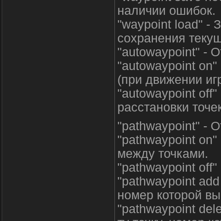
наличии ошибок.
"waypoint load" -
сохранения теку
"autowaypoint" - 
"autowaypoint on"
(при движении игр
"autowaypoint of
расстановки точек
"pathwaypoint" - 
"pathwaypoint on
между точками.
"pathwaypoint off
"pathwaypoint add
номер которой вы
"pathwaypoint del