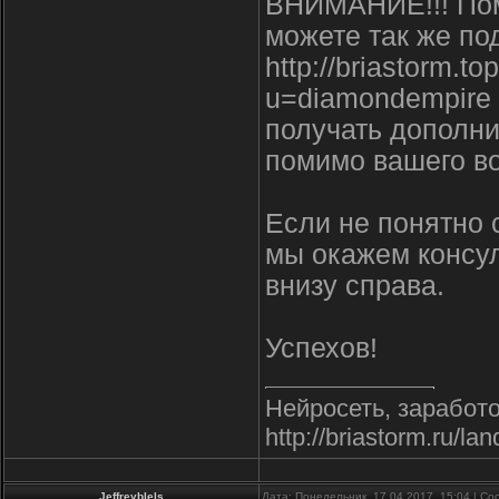
ВНИМАНИЕ!!! Пом
можете так же по
http://briastorm.t
u=diamondempire h
получать дополни
помимо вашего во
Если не понятно 
мы окажем консул
внизу справа.
Успехов!
Нейросеть, заработо
http://briastorm.ru/lan
Jeffreyblels
Дата: Понедельник, 17.04.2017, 15:04 | С