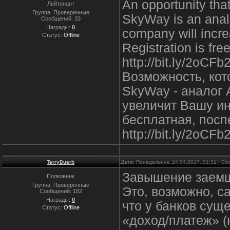
An opportunity tha
Лейтенант
Группа: Проверенные
SkyWay is an analo
Сообщений:
33
Награды:
0
company will incre
Статус:
Offline
Registration is fre
http://bit.ly/2oCFb
Возможность, кото
SkyWay - аналог A
увеличит Вашу ин
бесплатная, посп
http://bit.ly/2oCFb
TerryDuerb
Дата: Понедельник, 24.04.2017, 01:31 | С
Завышение заемщ
Полковник
Группа: Проверенные
Это, возможно, с
Сообщений:
182
Награды:
0
что у банков сущ
Статус:
Offline
«доход/платеж» (