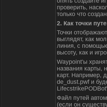
опять создайте иг
проверить, наско
только что созда
2. Как точки пут
Точки отображают
выглядят, как мол
линия, с помощью
высоту, как и игр
Waypoint'ы храня
названия карты, н
карт. Например, 
de_dust.pwf и буд
LifecstrikePODBo
Файл путей автом
(если он существу