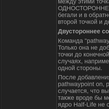
между этими точк
ОДНОСТОРОННЕЕ с
бегали и в обрат
второй точкой и 
Двустороннее с
Команда "pathwayp
Только она не до
точки до конечно
случаях, наприме
одной стороны.
После добавления
pathwaypoint on,
случается, что вы
также вроде бы м
ядро Half-Life не