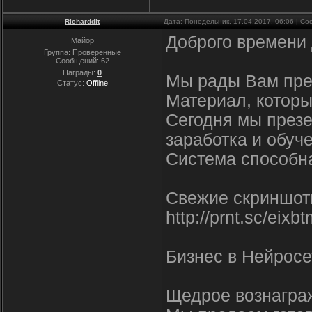
Richarddit
Дата: Понедельник, 17.04.2017, 06:06 | С
Доброго времени 
Майор
Группа: Проверенные
Сообщений:
62
Награды:
0
Мы рады Вам пред
Статус:
Offline
Материал, которы
Сегодня мы през
заработка и обуч
Система способна
Свежие скриншоты п
http://prnt.sc/eixb
Бизнес в Нейрос
Щедрое вознагра