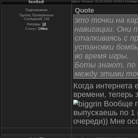
КатаФалК
Дата: Четверг, 21.01.2010, 10:53 | Сообщ
Quote
Подполковник
Группа: Проверенные
это точки на ка
Сообщений:
139
Награды:
18
навигации. Они 
Статус:
Offline
сталкиваясь с п
установки бомбы
во время игры.
Боты знают, по 
между этими то
Когда интернета 
времени, теперь з
Вообще пр
выпускаешь по 1 п
очереди)) Мне ос