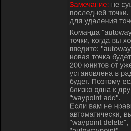
Замечание:
не су
последней точки.
для удаления точ
Команда "autoway
точки, когда вы х
введите: "autoway
новая точка буде
200 юнитов от уж
установлена в ра
будет. Поэтому ес
близко одна к др
"waypoint add".
Если вам не нрав
автоматически, в
"waypoint delete
"autowaypoint".