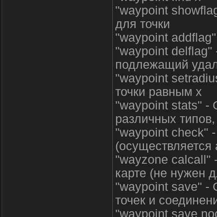
"waypoint showfl
для точки
"waypoint addflag
"waypoint delflag
подлежащий уда
"waypoint setradi
точки равным х
"waypoint stats" 
различных типов,
"waypoint check" 
(осуществляется 
"wayzone calcall"
карте (не нужен д
"waypoint save" -
точек и соединен
"waypoint save no