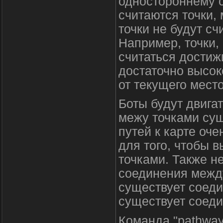
одностороннему 
считаются точки,
точки не будут с
Например, точки,
считаться достиж
достаточно высок
от текущего мест
Боты будут двига
межу точками сущ
путей к карте оч
для того, чтобы 
точками. Также н
соединения меж
существует соедин
существует соеди
Команда "pathway