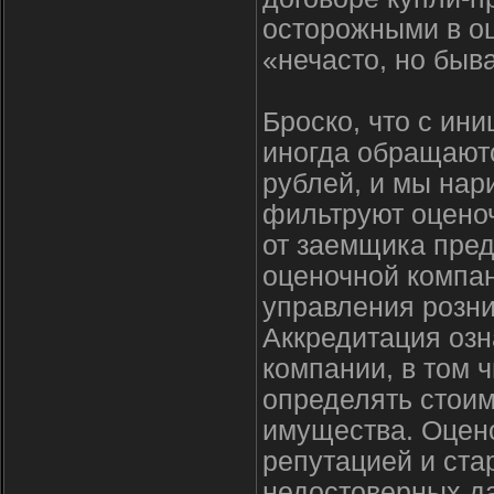
осторожными в оц
«нечасто, но быва
Броско, что с ин
иногда обращаютс
рублей, и мы нар
фильтруют оценоч
от заемщика пред
оценочной компан
управления розни
Аккредитация озн
компании, в том 
определять стоим
имущества. Оцено
репутацией и ста
недостоверных д