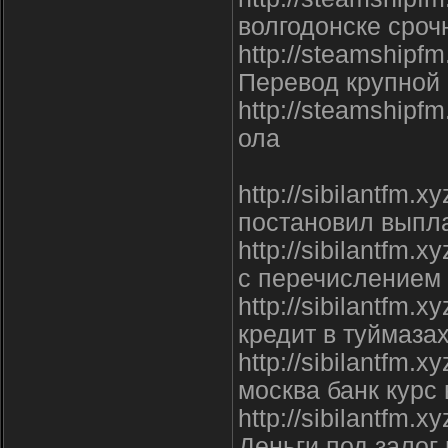
волгодонске сроч
http://steamshipf
Перевод крупной
http://steamshipf
ола
http://sibilantfm.x
постановил выпла
http://sibilantfm.
с перечислением 
http://sibilantfm.
кредит в туймаза
http://sibilantfm.x
москва банк курс
http://sibilantfm.x
Деньги под залог