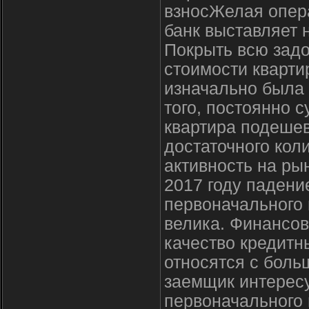
взносЖелая опера
банк выставляет н
Покрыть всю задо
стоимости кварти
изначально была
того, постоянно с
квартира подешев
достаточного кол
активность на ры
2017 году падени
первоначального 
велика. Финансов
качество кредитн
относятся с бол
заемщик интересу
первоначального 