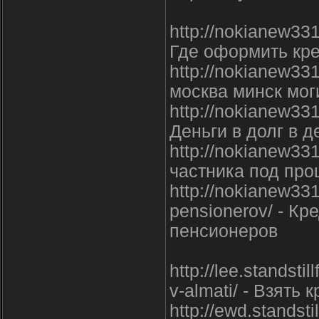
http://nokianew331
Где оформить кре
http://nokianew33
москва минск мог
http://nokianew331
Деньги в долг в 
http://nokianew331
частника под про
http://nokianew3310
pensionerov/ - К
пенсионеров
http://lee.standsti
v-almati/ - Взять
http://ewd.standst