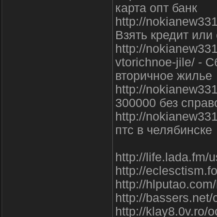
карта опт банк
http://nokianew3310
Взять кредит или
http://nokianew331
vtorichnoe-jile/ 
вторичное жилье
http://nokianew331
300000 без справ
http://nokianew331
птс в челябинске
http://life.lada.fm
http://eclesctism.f
http://hlputao.c
http://bassers.net/
http://klay8.0v.ro/