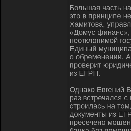
Большая часть н
это в принципе н
Хамитова, управ
«Домус финанс»,
неотклонимой гос
Единый муниципа
о обременении. А
проверит юридиче
из ЕГРП.
Однако Евгений В
раз встречался с
строилась на том
документы из ЕГ
пресечено мошенн
банка без помощи