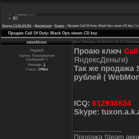
Страница
1
из
1
1
Форум CS-HLDS.RU
»
Мастерская
»
Разное
»
Продам Call Of Duty: Black Ops steam CD key
(Пр
Продам Call Of Duty: Black Ops steam CD key
zakaz4ikruss
Дата: Пятница, 19.08.2011, 00:17 | Сообщ
Проаю ключ
Call
Рядовой
Группа: Пользователи
ЯндексДеньги)
Сообщений:
1
Награды:
1
Так же продажа 
Статус:
Offline
рублей ( WebMon
ICQ:
612936834
Skype:
tuxon.a.k
Продажа Steam акка