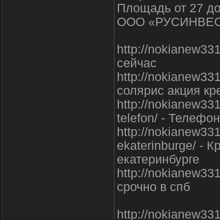
Площадь от 27 до 
ООО «РУСИНВЕСТ
http://nokianew33
сейчас
http://nokianew331
солярис акция кр
http://nokianew331
telefon/ - Телеф
http://nokianew33
ekaterinburge/ - 
екатеринбурге
http://nokianew331
срочно в спб
http://nokianew331