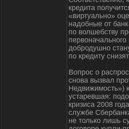
кредита получитс
«виртуально» оцен
надобные от банк
по волшебству п
первоначального 
добродушно стану
по кредиту снизя
Вопрос о распро
снова вызвал про
Недвижимость») к
устаревшая: под
кризиса 2008 года
службе Сбербанка
не только лишь су
договоре купли-п