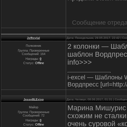
Сообщение отред
Jeffreylal
Дата: Понедельник, 29.05.2017, 22:42 | С
2 колонки — Шаб
Полковник
Группа: Проверенные
шаблон Вордпресс h
Сообщений:
164
Награды:
0
info>>>
Статус:
Offline
i-excel — Шаблоны 
Вордпресс [url=http://
JesseBLExisp
Дата: Четверг, 08.06.2017, 01:31 | Сообщ
Марина Мишурис (
Майор
Группа: Проверенные
схожим не сталки
Сообщений:
72
Награды:
0
очень суровой «к
Статус:
Offline