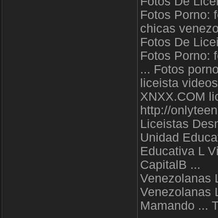
Fotos De Lice
Fotos Porno: f
chicas venezo
Fotos De Lice
Fotos Porno: f
... Fotos por
liceista vide
XNXX.COM licei
http://onlytee
Liceistas De
Unidad Educat
Educativa L V
CapitalВ ...
Venezolanas L
Venezolanas 
Mamando ... 