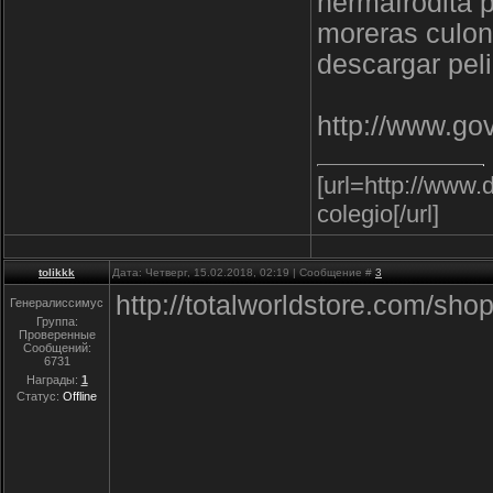
hermafrodita 
moreras culon
descargar peli
http://www.g
[url=http://www.
colegio[/url]
tolikkk
Дата: Четверг, 15.02.2018, 02:19 | Сообщение #
3
http://totalworldstore.com/s
Генералиссимус
Группа:
Проверенные
Сообщений:
6731
Награды:
1
Статус:
Offline