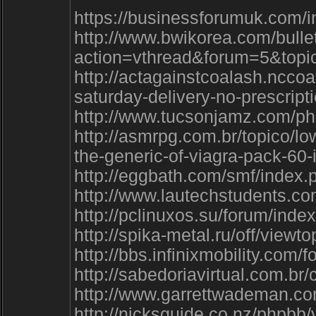
https://businessforumuk.com
http://www.bwikorea.com/bulle
action=vthread&forum=5&to
http://actagainstcoalash.nccoa
saturday-delivery-no-prescripti
http://www.tucsonjamz.com/p
http://asmrpg.com.br/topico/lo
the-generic-of-viagra-pack-60-
http://eggbath.com/smf/inde
http://www.lautechstudents.c
http://pclinuxos.su/forum/in
http://spika-metal.ru/off/vie
http://bbs.infinixmobility.c
http://sabedoriavirtual.com.
http://www.garrettwademan.c
http://nicksguide.co.nz/phpb