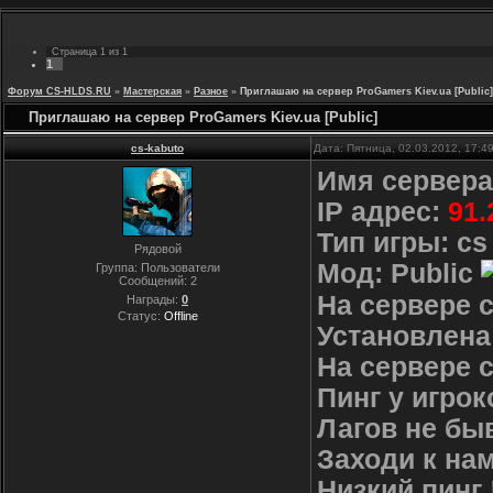
Страница
1
из
1
1
Форум CS-HLDS.RU
»
Мастерская
»
Разное
»
Приглашаю на сервер ProGamers Kiev.ua [Public]
Приглашаю на сервер ProGamers Kiev.ua [Public]
cs-kabuto
Дата: Пятница, 02.03.2012, 17:
Имя сервера:
IP адрес:
91.
Тип игры: cs
Рядовой
Мод: Public
Группа: Пользователи
Сообщений:
2
На сервере с
Награды:
0
Статус:
Offline
Установлена
На сервере 
Пинг у игроко
Лагов не быв
Заходи к на
Низкий пинг 