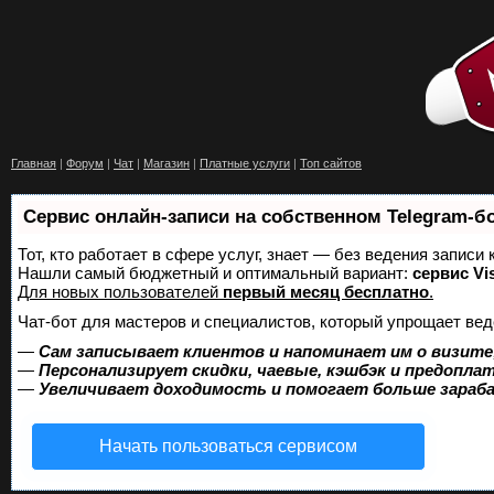
Главная
|
Форум
|
Чат
|
Магазин
|
Платные услуги
|
Топ сайтов
Сервис онлайн-записи на собственном Telegram-б
Тот, кто работает в сфере услуг, знает — без ведения записи
Нашли самый бюджетный и оптимальный вариант:
сервис Vis
Для новых пользователей
первый месяц бесплатно
.
Чат-бот для мастеров и специалистов, который упрощает вед
—
Сам записывает клиентов и напоминает им о визите
—
Персонализирует скидки, чаевые, кэшбэк и предопла
—
Увеличивает доходимость и помогает больше зара
Начать пользоваться сервисом