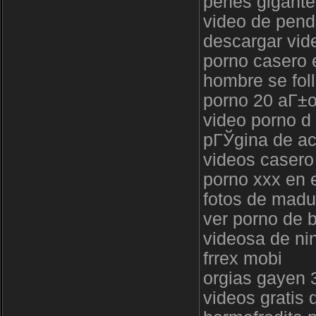
penes gigante
video de pend
descargar vid
porno casero 
hombre se foll
porno 20 aГ±
video porno d 
pГЎgina de ac
videos casero
porno xxx en 
fotos de mad
ver porno de b
videosa de ni
frrex mobi
orgias gayen 
videos gratis