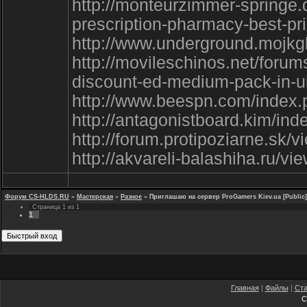
http://monteurzimmer-springe
prescription-pharmacy-best-p
http://www.underground.mojk
http://movileschinos.net/forum
discount-ed-medium-pack-in-u
http://www.beespn.com/index
http://antagonistboard.kim/i
http://forum.protipoziarne.sk
http://akvareli-balashiha.ru/v
Форум CS-HLDS.RU
»
Мастерская
»
Разное
»
Приглашаю на сервер ProGamers Kiev.ua [Public]
Страница
1
из
1
1
Главная
|
Файлы
|
Ста
C