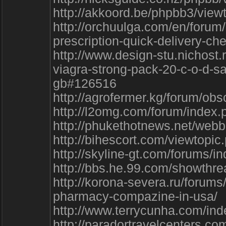
http://akkoord.be/phpbb3/vie
http://orchuulga.com/en/forum/
prescription-quick-delivery-ch
http://www.design-stu.nichost
viagra-strong-pack-20-c-o-d-sa
gb#126516
http://agrofermer.kg/forum/obs
http://l2omg.com/forum/inde
http://phukethotnews.net/web
http://bihescort.com/viewtopi
http://skyline-gt.com/forums
http://bbs.he.99.com/showth
http://korona-severa.ru/forums
pharmacy-compazine-in-usa/
http://www.terrycunha.com/i
http://paradortravelcenters.c