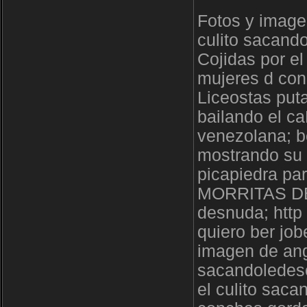
Fotos y image
culito sacand
Cojidas por el
mujeres d con
Liceostas put
bailando el c
venezolana; b
mostrando su 
picapiedra par
MORRITAS DE
desnuda; htt
quiero ber job
imagen de ang
sacandoledesc
el culito sac