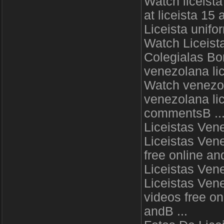
Watch liceist
at liceista 1
Liceista unif
Watch Liceista
Colegialas Bo
venezolana li
Watch venezola
venezolana li
commentsВ ..
Liceistas Ven
Liceistas Ven
free online a
Liceistas Ven
Liceistas Ven
videos free o
andВ ...