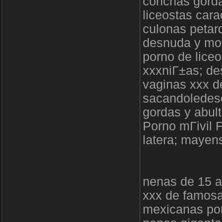
conchas gorda
liceostas car
culonas petar
desnuda y mos
porno de lice
xxxniГ±as; de
vaginas xxx de
sacandoledesc
gordas y abul
Porno mГіvil 
latera; mayens
nenas de 15 
xxx de famosa
mexicanas po