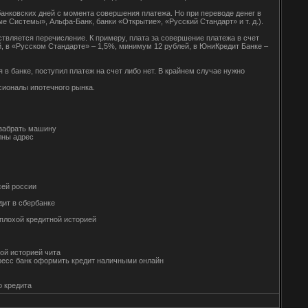
банковских дней с момента совершения платежа. Но при переводе денег в
 Системы», Альфа-Банк, банки «Открытие», «Русский Стандарт» и т. д.).
твляется перечисление. К примеру, плата за совершение платежа в счет
, в «Русском Стандарте» – 1,5%, минимум 12 рублей, в ЮниКредит Банке –
 в банке, поступил платеж на счет либо нет. В крайнем случае нужно
сионалы ипотечного рынка.
и забрать машину
елны адрес
всей россии
едит в сбербанке
 с плохой кредитной историей
итной историей чита
 экспресс банк оформить кредит наличными онлайн
го кредита