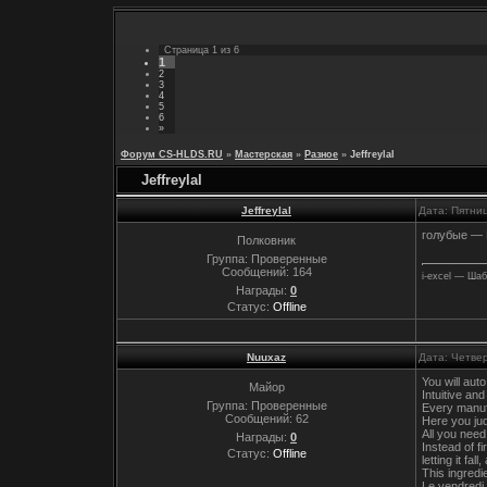
Страница
1
из
6
1
2
3
4
5
6
»
Форум CS-HLDS.RU
»
Мастерская
»
Разное
»
Jeffreylal
Jeffreylal
Jeffreylal
Дата: Пятни
голубые — 
Полковник
Группа: Проверенные
Сообщений:
164
i-excel — Шаб
Награды:
0
Статус:
Offline
Nuuxaz
Дата: Четвер
You will aut
Майор
Intuitive an
Группа: Проверенные
Every manufa
Сообщений:
62
Here you jud
All you need
Награды:
0
Instead of fi
Статус:
Offline
letting it fa
This ingredi
Le vendredi 