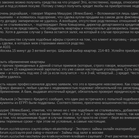
 законно можно получить средства на что угодно! Это, естественно, правда, относите
ше и под условия похуже. Потому стимул получить кредит якобы на приобретение нед
очень редчайшая, - говорит Марина Мишурис (ФлексБанк). – Вспоминается лишь один п
ошениях – и появилось подозрение, что сделка купли-продажи на самом деле фиктивная
эту догадку эмпирически не удалось. А вообщем, отсутствие родственных отношений 
ы не сталкивались», - подтверждает Лена Ковырзина, директор департамента кредито
я, что если представить, что обладатель квартиры и «покупатель» договорились таким
о. Хотя в данном случае у банка остается залог, на который в случае просрочки по к
 большинстве случаев подобные аферы строятся на том, что клиент и торговец – родс
ь сделки, в которых меж сторонами имеется родство.
и А101
Москва.15 минут до 3 ветвей метро. Широкий выбор квартир. 214-ФЗ. Успейте приобрес
рыть обременение квартиры
от прочих приведенных в данной статье приемов (которые, строго говоря, мошенничест
ек тысяч 15 каждомесячной зарплаты) это уже самая настоящая уголовщина. Суть своди
м – и получить под нее 2-ой (а если получится – то и 3-ий, четвертый…) кредит. Чес
айти удалось.
сть наших профессионалов дружно заявили, что это в принципе невозможно. Как спр
Домус финанс», любые сделки с недвижимостью подлежат обязательной гос регистраци
обременении. А банк, выдавая ипотечный кредит, обязательно проверит юридическую ч
 Вальков («Экспресс-Кредит») сообщил, что один раз встречался с попыткой подобног
окументы из ЕГРП были подделаны. Соответственно, пресечено мошенничество оказало
урис (ФлексБанк), отметив, что лично ни с чем подобным не сталкивалась, добавляе
ганах Росреестра, либо в самом банке. «Но и 1-ое, и 2-ое – чрезвычайно тяжело, так 
 о том, что мошенникам будет в случае поимки, тут просто не стоит – беря во вниман
аны тюремные сроки – при этом не условные, а самые настоящие.
eteforum.xyz/ekspress-zaymi-onlayn-ekaterinburg/ - Экспресс займы онлайн екатеринбург
eteforum.xyz/zaymi-pod-zalog-v-moskve/ - Займы под залог в москве
eteforum.xyz/uchet-raschetov-po-kratkosrochnim-kreditam-i-zaymam/ - Учет расчетов по 