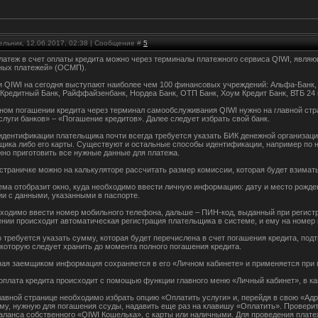
ельник, 12.06.2017, 02:38 | Сообщение #
5
латеж в счет оплаты кредита можно через терминалы платежного сервиса QIWI, явл
ных платежей» (ОСМП).
 QIWI на сегодня выступают наиболее чем 100 финансовых учреждений: Альфа-Банк,
Кредитный Банк, Райффайзенбанк, Нордеа Банк, ОТП Банк, Хоум Кредит Банк, ВТБ 24 
ном погашении кредита через терминал самообслуживания QIWI нужно на главной стр
слуги банков» – «Погашение кредитов». Далее следует избрать свой банк.
идентификации плательщика почти всегда требуется указать БИК денежной организации
щика либо его карты. Существуют и остальные способы идентификации, например по н
жно приготовить все нужные данные для платежа.
 страничке можно на калькуляторе рассчитать размер комиссии, которая будет взимат
ема отобразит окно, куда необходимо ввести личную информацию: дату и место рожден
ии с данными, указанными в паспорте.
ходимо ввести номер мобильного телефона, дальше – ПИН-код, выданный при регистра
нии происходит автоматическая регистрация плательщика в системе, и ему на номе
о требуется указать сумму, которая будет перечислена в счет погашения кредита, по
 которую следует хранить до момента полного погашения кредита.
ная заемщиком информация сохраняется в его «Личном кабинете» и применяется при 
оплата кредита происходит с помощью функции главного меню «Личный кабинет», в к
лавной странице необходимо избрать опцию «Оплатить услуги» и, перейдя в свою «Адр
му, нужную для погашения ссуды, надавить еще раз на клавишу «Оплатить». Проверит
баланса собственного «QIWI Кошелька», с карты или наличными. Для проведения плате