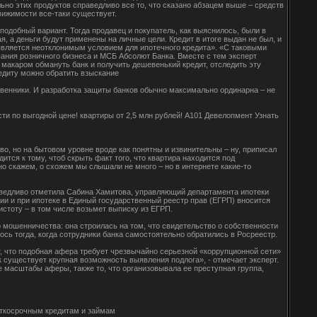
льно этих продуктов справедливо все то, что сказано абзацем выше – средств
вижимости все-таки существует.
одобный вариант. Тогда продавец и покупатель, как выяснилось, были в
, а деньги будут применены на личные цели. Кредит в итоге выдан не был, и
является неотклонимым условием для ипотечного кредита». «С таковыми
вания розничного бизнеса и МСБ Абсолют Банка. Вместе с тем эксперт
 макаром обмануть банк и получить дешевенький кредит, отследить эту
редиту можно обратить взыскание
твенники. И разработка защиты банков обычно максимально ординарна – не
ти по выгодной цене! квартиры от 2,5 млн рублей! А101 Девелопмент Узнать
во, но на бытовом уровне вроде как понятны и извинительны – ну, приписал
тся к тому, чтоб скрыть факт того, что квартира находится под
тно скажем, о схожем мы слышали не много – но в интернете какие-то
аведливо отметила Сабина Хамитова, управляющий департамента ипотеки
и и при ипотеке в Единый государственный реестр прав (ЕГРП) вносится
истоту – в том числе возьмет выписку из ЕГРП.
о мошенничества: она строилась на том, что свидетельство о собственности
сь тогда, когда сотрудники банка самостоятельно обратились в Росреестр.
т, что подобная афера требует чрезвычайно серьезной «коррупционной сети»
как существует крупная возможность выявления подлога», - отмечает эксперт.
ие масштабы аферы, также то, что организовывала ее преступная группа,
краткосрочным кредитам и займам