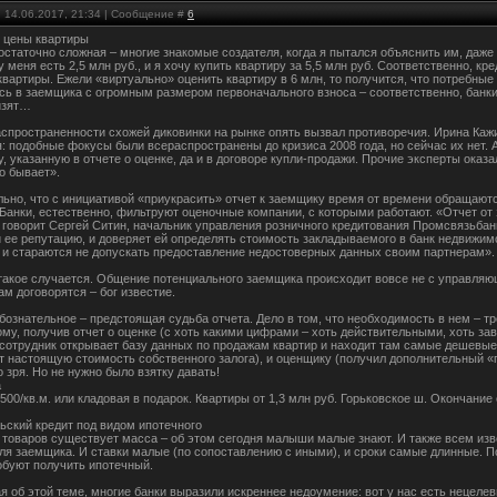
, 14.06.2017, 21:34 | Сообщение #
6
 цены квартиры
остаточно сложная – многие знакомые создателя, когда я пытался объяснить им, даже 
 меня есть 2,5 млн руб., и я хочу купить квартиру за 5,5 млн руб. Соответственно, к
квартиры. Ежели «виртуально» оценить квартиру в 6 млн, то получится, что потребные
ь в заемщика с огромным размером первоначального взноса – соответственно, банкир
изят…
аспространенности схожей диковинки на рынке опять вызвал противоречия. Ирина Каж
: подобные фокусы были всераспространены до кризиса 2008 года, но сейчас их нет. А
, указанную в отчете о оценке, да и в договоре купли-продажи. Прочие эксперты ока
о бывает».
ьно, что с инициативой «приукрасить» отчет к заемщику время от времени обращаютс
 Банки, естественно, фильтруют оценочные компании, с которыми работают. «Отчет о
- говорит Сергей Ситин, начальник управления розничного кредитования Промсвязьбанк
и ее репутацию, и доверяет ей определять стоимость закладываемого в банк недвижи
 и стараются не допускать предоставление недостоверных данных своим партнерам».
 такое случается. Общение потенциального заемщика происходит вовсе не с управля
ам договорятся – бог известие.
бознательное – предстоящая судьба отчета. Дело в том, что необходимость в нем – тр
ому, получив отчет о оценке (с хоть какими цифрами – хоть действительными, хоть 
о сотрудник открывает базу данных по продажам квартир и находит там самые дешевые
ет настоящую стоимость собственного залога), и оценщику (получил дополнительный «
 зря. Но не нужно было взятку давать!
а
500/кв.м. или кладовая в подарок. Квартиры от 1,3 млн руб. Горьковское ш. Окончание 
ьский кредит под видом ипотечного
 товаров существует масса – об этом сегодня малыши малые знают. И также всем изв
ля заемщика. И ставки малые (по сопоставлению с иными), и сроки самые длинные. По
робуют получить ипотечный.
я об этой теме, многие банки выразили искреннее недоумение: вот у нас есть нецел