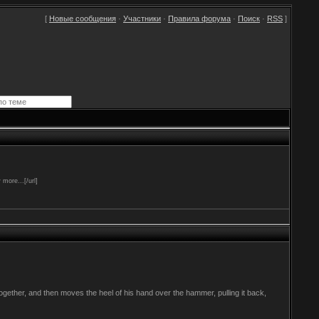
[
Новые сообщения
·
Участники
·
Правила форума
·
Поиск
·
RSS
]
ore...[/url]
 altogether, and then moves the heel of his hand over the hammer, pulling it back,