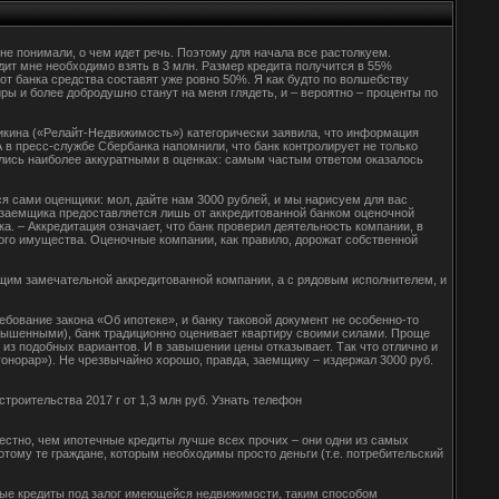
не понимали, о чем идет речь. Поэтому для начала все растолкуем.
редит мне необходимо взять в 3 млн. Размер кредита получится в 55%
 от банка средства составят уже ровно 50%. Я как будто по волшебству
ы и более добродушно станут на меня глядеть, и – вероятно – проценты по
икина («Релайт-Недвижимость») категорически заявила, что информация
 в пресс-службе Сбербанка напомнили, что банк контролирует не только
зались наиболее аккуратными в оценках: самым частым ответом оказалось
я сами оценщики: мол, дайте нам 3000 рублей, и мы нарисуем для вас
т заемщика предоставляется лишь от аккредитованной банком оценочной
а. – Аккредитация означает, что банк проверил деятельность компании, в
мого имущества. Оценочные компании, как правило, дорожат собственной
ющим замечательной аккредитованной компании, а с рядовым исполнителем, и
ебование закона «Об ипотеке», и банку таковой документ не особенно-то
завышенными), банк традиционно оценивает квартиру своими силами. Проще
 из подобных вариантов. И в завышении цены отказывает. Так что отлично и
гонорар»). Не чрезвычайно хорошо, правда, заемщику – издержал 3000 руб.
строительства 2017 г от 1,3 млн руб. Узнать телефон
естно, чем ипотечные кредиты лучше всех прочих – они одни из самых
тому те граждане, которым необходимы просто деньги (т.е. потребительский
евые кредиты под залог имеющейся недвижимости, таким способом