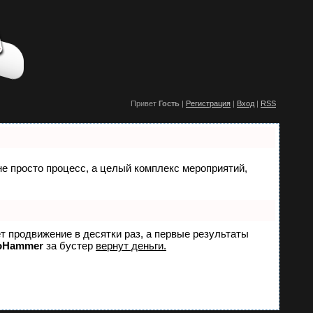
Привет
Гость
|
Регистрация
|
Вход
|
RSS
 не просто процесс, а целый комплекс мероприятий,
ет продвижение в десятки раз, а первые результаты
oHammer
за бустер
вернут деньги.