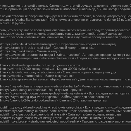
о, исполнение платежей в пользу банков-получателей осуществляется в течение трех 
итные организации средства зачисляются мгновенно (например, в «Тинькофф Кредитные
а осуществленные операции варьируется зависимо от банка, в пользу которого осущес
кредита в Альфа-Банке составит 2% от суммы внесенного платежа, но более 12 рублей
 менее 50 рублей.
тить, что всегда после проведения операции через терминал следует поинтересоваться
по номеру, указанному на чеке, и сообщить консультанту о собственной дилемме.
ичных способов ипотечных мошенничеств, в чем ему охотно посодействовали профес
ionfm.xyz/potrebitelskiy-kredit-kaliningrad/ - Потребительский кредит калининград
ionfm.xyz/srochniy-kredit-v-noginske/ - Срочный кредит в ногинске
ionfm.xyz/zaymi-v-kaluge/ - Займы в калуге
lionfm.xyz/avtokredit-prosrochka-mogut-li-zabrat-mashinu/ - Автокредит просрочка могут л
lionfm.xyz/kredit-evropa-bank-naberejnie-chelni-adres/ - Кредит европа банк набережные ч
helpfm.xyz/bistro-dengi-saratov/ - Быстро деньги саратов
-helpfm.xyz/kredit-30000-rubley-moskva/ - Кредит 30000 рублей москва
helpfm.xyz/s-plohoy-istoriey-kredit-ulan-ude/ - С плохой историей кредит улан удэ
-helpfm.xyz/banki-v-murmanske/ - Банки в мурманске
-helpfm.xyz/dengi-zaymi-cherez-internet-po-vsey-rossii/ - Деньги займы через интернет по 
kyfm.xyz/mojno-li-chastichno-pogasit-kredit-v-sberbanke/ - Можно ли частично погасить кр
kyfm.xyz/vashi-dengi-chernushka/ - Ваши деньги чернушка
kyfm.xyz/vzyat-kredit-po-pasportu-s-plohoy-kreditnoy-istoriey/ - Взять кредит по паспорту
kyfm.xyz/zaymi-deneg-dlya-vseh-regionov/ - Займы денег для всех регионов
kyfm.xyz/bank-vtb-24-stavki-po-kreditam/ - Банк втб 24 ставки по кредитам
tandstillfm.xyz/vzyat-kredit-s-plohoy-kreditnoy-istoriey-chita/ - Взять кредит с плохой кред
standstillfm.xyz/vostochniy-ekspress-bank-oformit-kredit-nalichnimi-onlayn/ - Восточный
tandstillfm.xyz/sayt-pochta-bank-oficialniy-sayt/ - Сайт почта банк официальный сайт
tandstillfm.xyz/gde-mojno-vzyat-bistriy-kredit/ - Где можно взять быстрый кредит
standstillfm.xyz/procent-strahovaniya-ipotechnogo-kredita/ - Процент страхования ипотечно