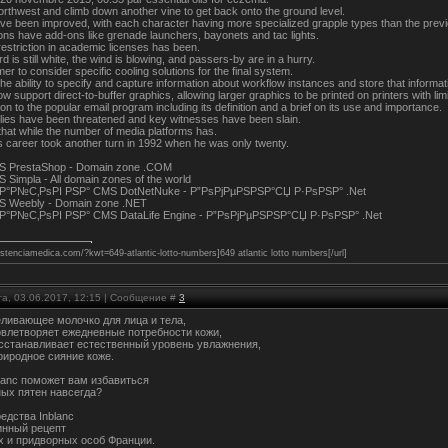
thwest and climb down another vine to get back onto the ground level.
ve been improved, with each character having more specialized grapple types than the prev
s have add-ons like grenade launchers, bayonets and tac lights.
estriction in academic licenses has been.
d is still white, the wind is blowing, and passers-by are in a hurry.
r to consider specific cooling solutions for the final system.
the ability to specify and capture information about workflow instances and store that informa
now support direct-to-buffer graphics, allowing larger graphics to be printed on printers with l
ion to the popular email program including its definition and a brief on its use and importance.
ilies have been threatened and key witnesses have been slain.
e that while the number of media platforms has.
 career took another turn in 1992 when he was only twenty.
MS PrestaShop - Domain zone .COM
 Simpla - All domain zones of the world
ЃР°Р№С‚РѕРІ РЅР° CMS DotNetNuke - Р”РѕРјРµРЅРЅР°СЏ Р·РѕРЅР° .Net
S Weebly - Domain zone .NET
ЃР°Р№С‚РѕРІ РЅР° CMS DataLife Engine - Р”РѕРјРµРЅРЅР°СЏ Р·РѕРЅР° .Net
sistenciamedica.com/?kwt=649-atlantic-lotto-numbers]649 atlantic lotto numbers[/url]
та, 03.06.2017, 12:15 | Сообщение #
3
беливающее молочко для лица и тела,
овлетворяет ежедневные потребности кожи,
осстанавливает естественный уровень увлажнения,
риродное сияние коже.
lanc поможет вам избавиться
ных пятен навсегда?
едства Inblanc
инный рецепт
х и придворных особ Франции.