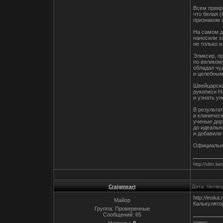
Всем прекр
что белая 
признаком 
На самом д
наносили э
не только 
Эликсир, п
по великом
обладал ч
и целебным
Швейцарск
рукописи Н
и узнать у
В результа
и клиничес
ученые дор
до идеаль
и добавили
Официальный
http://slim.bes
Craigmeart
Дата: Четвер
http://inoka
Майор
Калькулято
Группа: Проверенные
Сообщений:
65
Награды:
0
привет