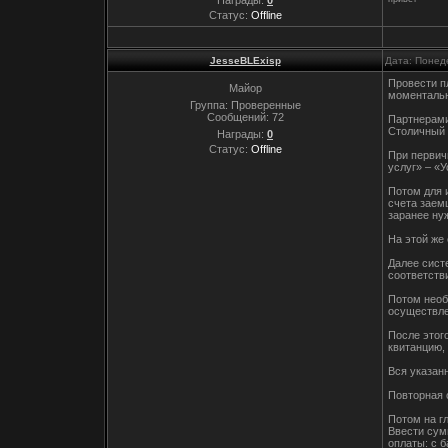
Статус:
Offline
JesseBLExisp
Дата: Понед
Провести п
Майор
моменталь
Группа: Проверенные
Сообщений:
72
Партнерами
Столичный 
Награды:
0
Статус:
Offline
При первич
услуг» – «У
Потом для 
счета заем
заранее ну
На этой же
Далее сист
соответств
Потом необ
осуществле
После этог
квитанцию,
Вся указан
Повторная 
Потом на г
Ввести сум
оплаты: с 