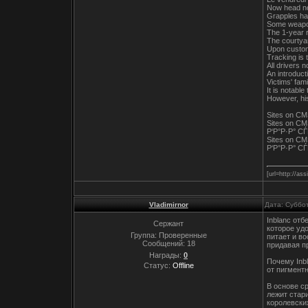
Now head nor
Grapples ha
Some weapon
The 1-year r
The courtyar
Upon custome
Tracking is 
All drivers 
An introduct
Victims' fam
It is notabl
However, his
Sites on C
Sites on CMS
Р‘Р°Р·Р° С
Sites on CM
Р‘Р°Р·Р° С
[url=http://as
Vladimirnor
Дата: Суббо
Inblanc от
Сержант
которое уд
Группа: Проверенные
питает и в
Сообщений:
18
придавая п
Награды:
0
Почему Inb
Статус:
Offline
от пигмент
В основе ср
лежит стар
королевски