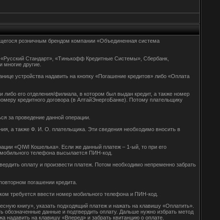
яющегося розничным брендом компании «Объединенная система
 «Русский Стандарт», «Тинькофф Кредитные Системы», Сбербанк,
и многие другие.
анице устройства надавить на кнопку «Погашение кредитов» либо «Оплата
 либо его отделения/филиала, в котором был выдан кредит, а также номер
омеру кредитного договора (в АлтайЭнергоБанке). Потому плательщику
ься за проведение данной операции.
ия, а также Ф. И. О. плательщика. Эти сведения необходимо вносить в
ции «QIWI Кошелька». Если же данный платеж – 1-ый, то при его
р мобильного телефона высылается ПИН-код.
дтвердить оплату и произвести платеж. Потом необходимо непременно забрать
повторном погашении кредита.
аком требуется ввести номер мобильного телефона и ПИН-код.
есную книгу», указать подходящий платеж и нажать на клавишу «Оплатить».
ь обозначенные данные и подтвердить оплату. Дальше нужно избрать метод
жа надавить на клавишу «Вперед» и забрать квитанцию о оплате.