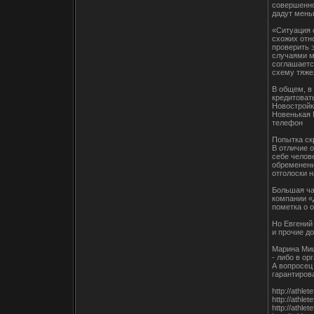
совершенно
дадут мень
«Ситуация 
схожих отн
проверить 
случаями м
соглашаетс
схему тяжел
В общем, в
кредитоват
Новостройк
Новенькая 
телефон
Попытка ск
В отличие 
себе челов
обременение
отголоски н
Большая ча
компании «
пометка о 
Но Евгений
и прочие д
Марина Миш
- либо в ор
А вопросец
гарантиров
http://athl
http://athl
http://athl