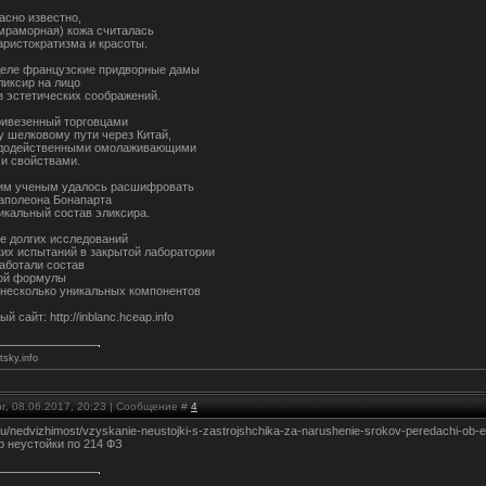
асно известно,
(мраморная) кожа считалась
аристократизма и красоты.
еле французские придворные дамы
ликсир на лицо
из эстетических соображений.
ривезенный торговцами
у шелковому пути через Китай,
удодейственными омолаживающими
и свойствами.
им ученым удалось расшифровать
аполеона Бонапарта
никальный состав эликсира.
те долгих исследований
ких испытаний в закрытой лаборатории
аботали состав
ной формулы
 несколько уникальных компонентов
 сайт: http://inblanc.hceap.info
tsky.info
г, 08.06.2017, 20:23 | Сообщение #
4
.ru/nedvizhimost/vzyskanie-neustojki-s-zastrojshchika-za-narushenie-srokov-peredachi-ob-e
р неустойки по 214 ФЗ