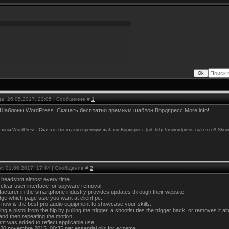
ца, 26.05.2017, 22:05 | Сообщение #
1
Шаблоны WordPress. Скачать бесплатно премиум шаблон Вордпресс More info!..
лоны WordPress. Скачать бесплатно премиум шаблон Вордпресс [url=http://ruwordpress.ru/i-excel/]Show m
г, 01.06.2017, 17:44 | Сообщение #
2
o headshot almost every time.
d clear user interface for spyware removal.
cturer in the smartphone industry provides updates through their website.
ge which page size you want at client pc.
 now is the best pro audio equipment to showcase your skills.
ring a pistol from the hip by pulling the trigger, a shootist ties the trigger back, or removes it
ll, and then repeating the motion.
ent was added to reflect applicable use.
20 novembre 2015, 00:35 par essential oils for eczema.