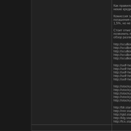
Как правил
некие кред
Комиссия з
погашения 
1,5%, но не
Стоит отме
позвонить 
обзор разл
http://scull
http://scull
http://scull
http://scul
http://scul
http://self-
http://self
http://self-
http://self
http://self
http://stoc
http://stoc
http://stoc
http://stoc
http://stoc
http://blr.s
http://nnr.
http://qtd.s
http://klg.s
http://fcs.