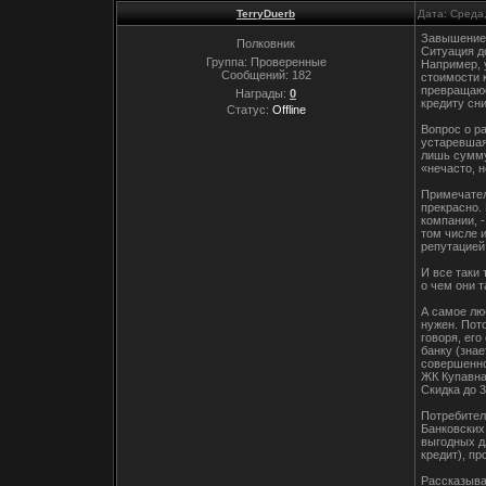
TerryDuerb
Дата: Среда
Завышение
Полковник
Ситуация д
Группа: Проверенные
Например, у
Сообщений:
182
стоимости 
превращаюс
Награды:
0
кредиту сн
Статус:
Offline
Вопрос о р
устаревшая
лишь сумму
«нечасто, н
Примечател
прекрасно.
компании, 
том числе 
репутацией
И все таки
о чем они т
А самое лю
нужен. Пот
говоря, ег
банку (зна
совершенно
ЖК Купавн
Скидка до 3
Потребител
Банковских
выгодных д
кредит), п
Рассказыва