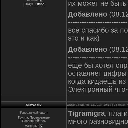
их может не быть
Статус:
Offline
Добавлено
(08.12
--------------------------
всё спасибо за по
это и как)
Добавлено
(08.12
--------------------------
ещё бы хотел спр
оставляет цифры 
когда кидаешь из
Электронный что-
GravEYarD
Дата: Среда, 08.12.2010, 19:18 | Сообщен
Tigramigra
, плаг
Генерал-лейтенант
Группа: Проверенные
много разновидно
Сообщений:
686
Награды:
77