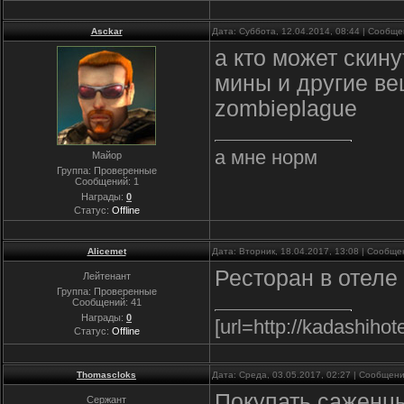
Asckar
Дата: Суббота, 12.04.2014, 08:44 | Сообщ
а кто может скину
мины и другие ве
zombieplague
а мне норм
Майор
Группа: Проверенные
Сообщений:
1
Награды:
0
Статус:
Offline
Alicemet
Дата: Вторник, 18.04.2017, 13:08 | Сообщ
Ресторан в отеле
Лейтенант
Группа: Проверенные
Сообщений:
41
Награды:
0
[url=http://kadashihot
Статус:
Offline
Thomascloks
Дата: Среда, 03.05.2017, 02:27 | Сообщен
Покупать саженцы
Сержант