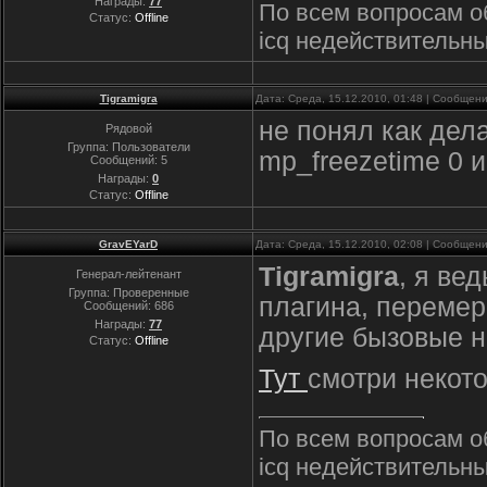
Награды:
77
По всем вопросам о
Статус:
Offline
icq недействительны
Tigramigra
Дата: Среда, 15.12.2010, 01:48 | Сообщен
не понял как дела
Рядовой
Группа: Пользователи
mp_freezetime 0 и 
Сообщений:
5
Награды:
0
Статус:
Offline
GravEYarD
Дата: Среда, 15.12.2010, 02:08 | Сообщен
Tigramigra
, я ве
Генерал-лейтенант
Группа: Проверенные
плагина, перемер
Сообщений:
686
Награды:
77
другие бызовые н
Статус:
Offline
Тут
смотри некото
По всем вопросам о
icq недействительны