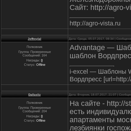
Сайт: http://agro-v
http://agro-vista.ru
Jeffreylal
Дата: Среда, 05.07.2017, 08:34 | Сообщен
Advantage — Шаб
Полковник
Группа: Проверенные
шаблон Вордпрес
Сообщений:
164
Награды:
0
Статус:
Offline
i-excel — Шаблоны 
Вордпресс [url=http://
Dallasliz
Дата: Вторник, 18.07.2017, 21:07 | Сообщ
На сайте - http://
Полковник
Группа: Проверенные
есть индивидуал
Сообщений:
204
Награды:
0
апартаменты мос
Статус:
Offline
лезбиянки госпож