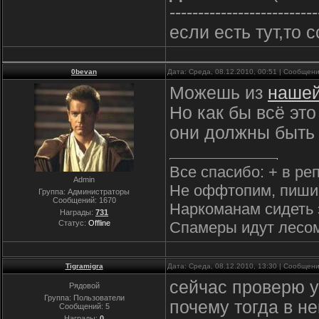
--------------------------
если есть тут,то 
0bevan
Дата: Среда, 08.12.2010, 00:51 | Сообщен
Можешь из
нашей
Но как бы всё эт
они должны быть
Все спасибо: + в ре
Admin
Не оффтопим, пиши
Группа: Администраторы
Сообщений:
1670
Наркоманам сидеть 
Награды:
731
Статус:
Offline
Спамеры идут лесо
Tigramigra
Дата: Среда, 08.12.2010, 13:30 | Сообщен
сейчас проверю у 
Рядовой
Группа: Пользователи
почему тогда в н
Сообщений:
5
Награды:
0