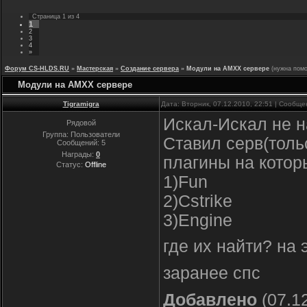
Страница
1
из
4
1
2
3
4
»
Форум CS-HLDS.RU
»
Мастерская
»
Создание сервера
»
Модули на AMXX сервере
(нужна пом
Модули на AMXX сервере
Tigramigra
Дата: Вторник, 07.12.2010, 22:51 | Сообщ
Искал-Искал не 
Рядовой
Группа: Пользователи
Ставил серв(толь
Сообщений:
5
Награды:
0
плагины на котор
Статус:
Offline
1)Fun
2)Cstrike
3)Engine
где их найти? на
заранее спс
Добавлено
(07.12