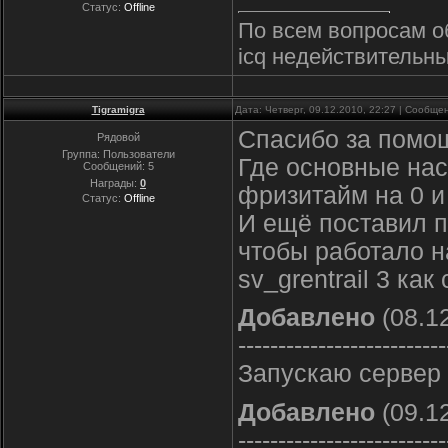
Статус:
Offline
По всем вопросам о
icq недействительны
Tigramigra
Дата: Четверг, 09.12.2010, 22:27 | Сообщ
Спасибо за помощ
Рядовой
Группа: Пользователи
Где основные нас
Сообщений:
5
Награды:
0
фризитайм на 0 и 
Статус:
Offline
И ещё поставил п
чтобы работало н
sv_grentrail 3 ка
Добавлено
(08.12
--------------------------
Запускаю сервер 
Добавлено
(09.12
--------------------------