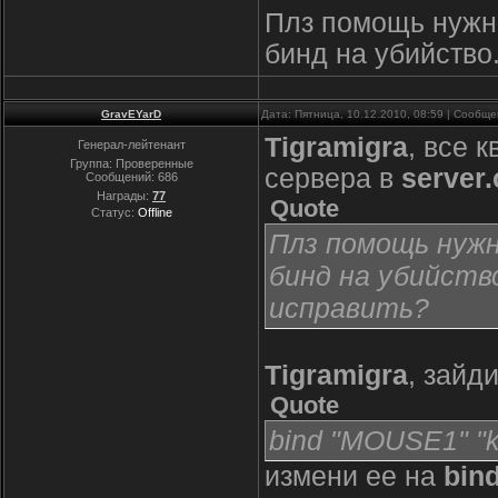
Плз помощь нужна
бинд на убийство.
GravEYarD
Дата: Пятница, 10.12.2010, 08:59 | Сообщ
Tigramigra
, все 
Генерал-лейтенант
Группа: Проверенные
сервера в
server.
Сообщений:
686
Награды:
77
Quote
Статус:
Offline
Плз помощь нужна
бинд на убийство
исправить?
Tigramigra
, зайд
Quote
bind "MOUSE1" "ki
измени ее на
bin