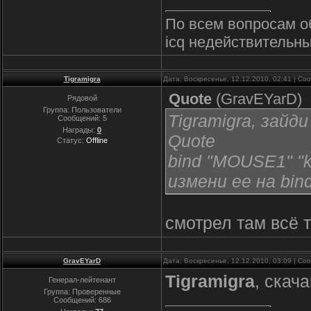
По всем вопросам о
icq недействительны
Tigramigra
Дата: Воскресенье, 12.12.2010, 02:41 | С
Quote
(
GravEYarD
)
Рядовой
Группа: Пользователи
Tigramigra, зайди
Сообщений:
5
Награды:
0
Quote
Статус:
Offline
bind "MOUSE1" "ki
измени ее на bin
смотрел там всё т
GravEYarD
Дата: Воскресенье, 12.12.2010, 03:09 | С
Tigramigra
, скач
Генерал-лейтенант
Группа: Проверенные
Сообщений:
686