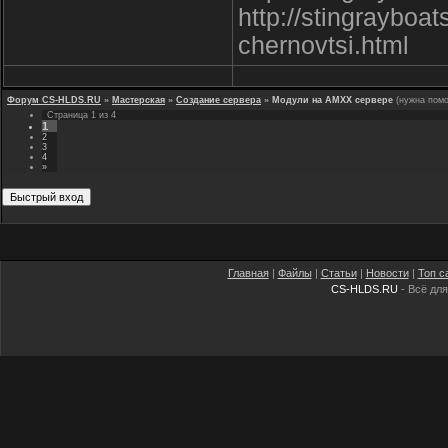
http://stingrayboa
chernovtsi.html
Форум CS-HLDS.RU
»
Мастерская
»
Создание сервера
»
Модули на AMXX сервере
(нужна пом
Страница
1
из
4
1
2
3
4
»
Главная
|
Файлы
|
Статьи
|
Новости
|
Топ с
CS-HLDS.RU
- Всё для