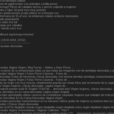
n mi hermano videos
lo de adolecentes con animales zoofilia porno
ornogrГЎficos de caballos burros y perros cojiendo a mujeres
dre y hijas 3d grati movi muy jovenes
xx gratiscamara oculta videos en el bosque xxx
i hermana de 15 aГ±os i la embaraze relatos eroticos mexicanos
elle petardashd
o video hot full
tadas por caballos
e niendo seso xxx
milfsuck.top/s/omg+i+fucked
о
(18.02.2018, 23:52)
------------------------------
arazadas desnudas
udas Vagina Virgen | MuyTurras :: Videos y fotos Porno ...
o a pesar de su tempranada edad, ya que todas las imagenes son de pendejas desnudas y j
udas Vagina Virgen | Fotos Porno Caseras - Fotos de ...
esnudas Fotos de hermosas chicas desnudas con totonas tiernitas pendejas masturbandose e
udas Vagina Virgen | Fotos Porno Caseras - Fotos de ...
as de mujer con rica concha, simplemente gracias por estas fotos que te tomaste de tu vag
 Virgen mujeres, chicas desnudas. vagina virgen de ...
. naked women nude В· English TГјrkГ§e ... desnuda teen Virgen mujeres, chicas desnudas
as dormidas en su cama desnudas vagina virgen mojada
 bien apreetadita videos caseros de cordobesas zarpadas mujeres que trabajen de trola en 
as Dormidas En Su Cama Desnudas Vagina Virgen ...
 xvideo jovencitas masturbndose en su wecams videos gratis de mujeres q muetran bien su
udas | Chicas Virgen desnudas
gina reciГ©n depilada chavita virgen depiladita virgen depilada vulva virgen depilada vAgina
udas Vagina Universitarias | Vaginas Calientes - Part 7
ia se saca fotos desnuda mostrando su vagina virgen (13) ... poringueras Jovencitas rubia