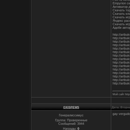
Empyrion с
Активатор 
Скачать то
Скачать кл
Скачать иг
Яндекс рас
Скачать игр
Адобе авто
http://artbu
http://artbu
http://artbu
http://artbu
http://artbu
http://artbu
http://artb
http://artbu
http://artb
http://artbu
http://artbu
http://artb
http://artb
http://artbu
http://artbu
Мой сайт http:
OXISPEWS
Дата: Вторни
gay vergudo
Генералиссимус
Группа: Проверенные
Сообщений:
3944
Награды:
0