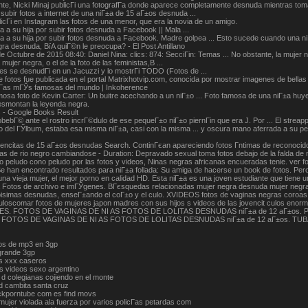
te, Nicki Minaj publicГі una fotografГ­a donde aparece completamente desnuda mientras tom
ubir fotos a internet de una niГ±a de 15 aГ±os desnuda ...
licГі en Instagram las fotos de una menor, que era la novia de un amigo.
 a su hija por subir fotos desnuda a Facebook || Mala ...
a a su hija por subir fotos desnuda a Facebook. Madre golpea ... Esto sucede cuando una ni
ra desnuda, ВїA quiГ©n le preocupa? - El Post Antillano
e Octubre de 2015 08:40: Daniel Nina: clics: 874: SecciГіn: Temas ... No obstante, la mujer 
mujer negra, o el de la foto de las feministas,В ...
es se desnudГі en un Jacuzzi y lo mostrГі TODO (Fotos de ...
e fotos fue publicada en el portal Matrixhotvip.com, conocida por mostrar imagenes de bell
fГ­as mГЎs famosas del mundo | Inkoherence
sa foto de Kevin Carter: Un buitre acechando a un niГ±o ... Foto famosa de una niГ±a huyend
desmontan la leyenda negra.
 - Google Books Result
obebГ© ante el rostro incrГ©dulo de ese pequeГ±o niГ±o piernГіn que era J. Por ... El streap
to del ГЎlbum, estaba esa misma niГ±a, casi con la misma ... y oscura mano aferrada a su 
vencitas de 15 aГ±os desnudas Search. ContinГєan apareciendo fotos Г­ntimas de recon
s de rio negro cambiandose - Duration: Depravado sexual toma fotos debajo de la falda de m
o peludo cono peludo por las fotos y videos, Ninas negras africanas encueradas tenie. ver 
e han encontrado resultados para niГ±a follada: Su amiga de hacerse un book de fotos. Pero
na vieja mujer, el mejor porno en calidad HD. Esta niГ±a es una joven estudiante que tiene 
 Fotos de archivo e imГЎgenes. BГєsquedas relacionadas mujer negra desnuda mujer negr
isimas desnudas, enseГ±ando el coГ±o y el culo. XVIDEOS fotos de vaginas negras coroas a
loscomar fotos de mujeres japon madres con sus hijos s videos de las jovencit culos e
S. FOTOS DE VAGINAS DE NI AS FOTOS DE LOLITAS DESNUDAS niГ±a de 12 aГ±os. Pur
FOTOS DE VAGINAS DE NI AS FOTOS DE LOLITAS DESNUDAS niГ±a de 12 aГ±os. TUBA NUB
os de mp3 en 3gp
grande 3gp
os xxx caseros
s videos sexo argentino
s d colegianas cojiendo en el monte
d cambita santa cruz
ckporntube com es find movs
mujer violada ala fuerza por varios policГ­as petardas com