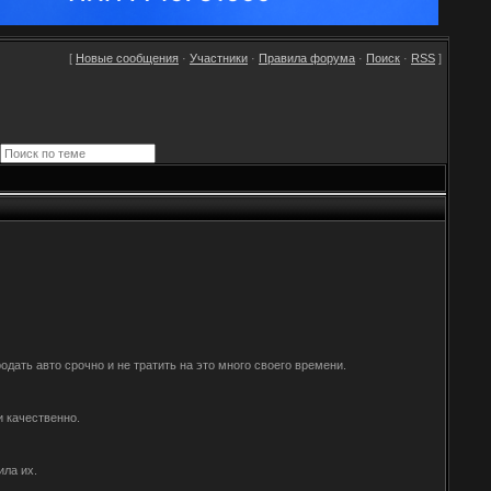
[
Новые сообщения
·
Участники
·
Правила форума
·
Поиск
·
RSS
]
дать авто срочно и не тратить на это много своего времени.
и качественно.
ила их.