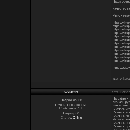
Наши оценщ
Качество г
Мы с увере
https://vik
https://vik
https://viku
https://viku
https://viku
https://viku
https://vik
https://viku
https://vik
https://viku
https://viku
https://viku
https://aut
https://vikupa
Kyyldynra
Дата: Воскр
На сайте - 
Подполковник
скачать рус
Группа: Проверенные
чингисхан с
Сообщений:
136
Скачать игр
Скачать aus
Награды:
0
Скачать ко
Статус:
Offline
Человек ко
Скачать вр
Скачать пр
Рен тв пот