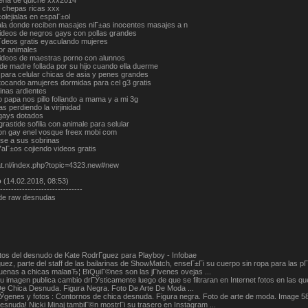
gena de quiche xxx2014
 chepas ricas xxx
olejialas en espaГ±ol
ala donde reciben masajes niГ±as inocentes masajes a n
ideos de negros gays con pollas grandes
­deos gratis eyaculando mujeres
or animales
ideos de maestras porno con alunnos
 de madre follada por su hijo cuando ella duerme
 para celular chicas de asia y penes grandes
tocando amujeres dormidas para cel g3 gratis
inas ardientes
 papa nos pillo follando a mama y a mi 3g
as perdiendo la virjinidad
gays dotados
grastide sofilia con animale para selular
on gay enel vosque freex mobi com
ose a sus sobrinas
aГ±os cojiendo videos gratis
hat.nl/index.php?topic=4323.new#new
о
(14.02.2018, 08:53)
------------------------------
de raw desnudas
otos del desnudo de Kate RodrГ­guez para Playboy - Infobae
uez, parte del staff de las bailarinas de ShowMatch, enseГ±Гі su cuerpo sin ropa para las pГ
uenas a chicas malaвЂ¦ ВїQuiГ©nes son las jГіvenes ovejas ...
u imagen publica cambio drГЎsticamente luego de que se filtraran en Internet fotos en las
e Chica Desnuda. Figura Negra. Foto De Arte De Moda ...
genes y fotos : Contornos de chica desnuda. Figura negra. Foto de arte de moda. Image 5
nuda! Nicki Minaj tambiГ©n mostrГі su trasero en Instagram ...