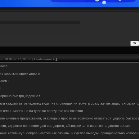
та, 10.06.2017, 00:50 | Сообщение #
1
 киев
 в короткие сроки дорого !
киев !
!
 срочно,быстро,надежно !
азы каждый автовладелец видит на страницах интернета сразу же как задастся целю про
очень много, но на деле не всегда так как хочется.
 заманчивые предложения, от которых просто не возможно отказаться: дорого, быстро 
емя, «дорого» не совсем для вас дорого, «быстро» затягивается на долгое время.
ния Автовыкуп, собрав негативные отзывы, и сделав выводы, принципиально искорен