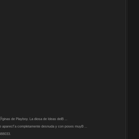
Ўginas de Playboy. La diosa de Ideas delВ ...
 que aparecГ­a completamente desnuda y con poses muyВ ...
888033.