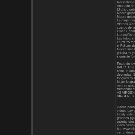
Recientemen
Acusado de s
El chico pub
Madre golpea
Madre golpe
La mujer neg
Viernes 30 d
cuerpo de la 
Diosa Canal
La sesiГіn d
Las fotogra
La mГЎs famo
el Pulitzer 
Nueve lunas
gritaba mi y
siguiente fo
Fotos de jo
BAГ‘O. Chica
tiene un con
desnudas. S
tongued by u
Mujer Negra
negras guap
tremendoscu
AS VIRGENE
VIRGENES. 
videos porn
videos gay 
tubidy vide
grandes pija
galeria foto
video pleno 
http www di
ver vГ­deos 