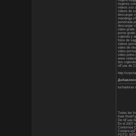
mujere indi
mujeres con
videos xxx c
videos de s
descargar v
mandinga vГ
penetrada p
descargar v
video gratis
porno gratis
cojiendo y a
fotos de vag
videos porno
video de nin
video porno
video polno 
www violaci
tios cojiend
niГ±as de 17
http://xrpc
Добавлен
---------------
luchadoras 
Todas las f
Kate RodrГ­g
De niГ±as b
En el 2007 s
Contornos D
Compra imГЎ
FOTO: ВЎDes