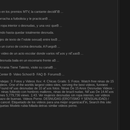
n los premios MTV, la cantante decidiГіВ ...
cha a futbolista y le practicanВ ...
ropa interior o desnudas, y una vez queВ ...
stiendo hasta quedar totalmente desnuda.
de texto de Г­ndole sexual) entre losВ ...
o un curso de cocina desnuda. A FuegoВ ...
 video de un acto escolar donde varios niГ±os y niГ±asВ ...
snuda baila en un escenario frente aВ ...
ania Tiene Talento, visite su canalВ ...
 Center В· Video School В· FAQ В· ForumsВ ...
3: Fotos y Videos Xxx: 4: Chicas Gratis: 5: Fotos. Watch free ninas de 15
os. One of the worlds largest video sites, serving the best videos, funniest
. Found niГ±as desnudas de 10 aГ±os fotos. Ninas De 15 Anos Desnudas Videos -
ninas follando con honbres mallores, ninas de brazil nudas. NiГ±as De 14 AГ±os
es 5,779,736 views. 1:43. Ver mujeres desnudas sin ropa interion, ver videos
esnudas mazo de buenas. Videos Porno. DESNUDAS (EROTISMO Y SENSUALIDAD) /
cancel. Etiquetado de los videos para una mejor organizaciГіn, Search this site:
s Modelo rubia follada detras similar videos porno.