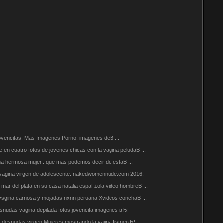
ovencitas. Mas Imagenes Porno: imagenes deВ ...
n cuatro fotos de jovenes chicas con la vagina peludaВ ...
ina hermosa mujer.. que mas podemos decir de estaВ ...
. vagina virgen de adolescente. nakedwomennude.com 2016.
mar del plata en su casa natalia espaГ±ola video hombreВ ...
 vsgina carnosa y mojadas nxnn peruana Xvideos conchaВ ...
 desnudas vagina depilada fotos jovencita imagenes вЂ¦
s desnudas virgen Mujeres mostrando la vajina fistneвЂ¦