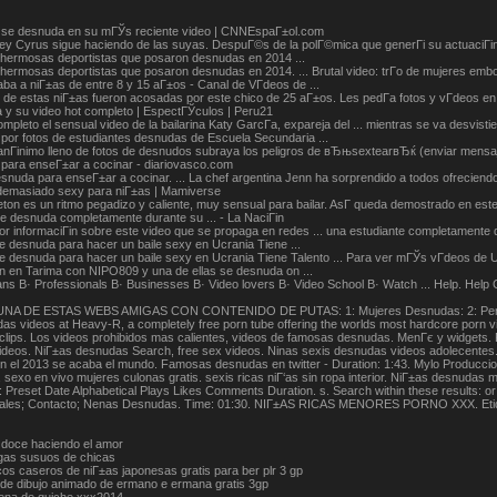
 se desnuda en su mГЎs reciente video | CNNEspaГ±ol.com
ey Cyrus sigue haciendo de las suyas. DespuГ©s de la polГ©mica que generГі su actuaciГіn e
ermosas deportistas que posaron desnudas en 2014 ...
rmosas deportistas que posaron desnudas en 2014. ... Brutal video: trГ­o de mujeres emborra
ba a niГ±as de entre 8 y 15 aГ±os - Canal de VГ­deos de ...
de estas niГ±as fueron acosadas por este chico de 25 aГ±os. Les pedГ­a fotos y vГ­deos en 
a y su video hot completo | EspectГЎculos | Peru21
 completo el sensual video de la bailarina Katy GarcГ­a, expareja del ... mientras se va desvi
por fotos de estudiantes desnudas de Escuela Secundaria ...
nГіnimo lleno de fotos de desnudos subraya los peligros de вЂњsextearвЂќ (enviar mensajes 
para enseГ±ar a cocinar - diariovasco.com
snuda para enseГ±ar a cocinar. ... La chef argentina Jenn ha sorprendido a todos ofreciend
emasiado sexy para niГ±as | Mamiverse
eton es un ritmo pegadizo y caliente, muy sensual para bailar. AsГ­ queda demostrado en este
se desnuda completamente durante su ... - La NaciГіn
 informaciГіn sobre este video que se propaga en redes ... una estudiante completamente de
e desnuda para hacer un baile sexy en Ucrania Tiene ...
 desnuda para hacer un baile sexy en Ucrania Tiene Talento ... Para ver mГЎs vГ­deos de Ucr
an en Tarima con NIPO809 y una de ellas se desnuda on ...
ns В· Professionals В· Businesses В· Video lovers В· Video School В· Watch ... Help. Help
NA DE ESTAS WEBS AMIGAS CON CONTENIDO DE PUTAS: 1: Mujeres Desnudas: 2: Pendejas: 
s videos at Heavy-R, a completely free porn tube offering the worlds most hardcore porn vide
clips. Los videos prohibidos mas calientes, videos de famosas desnudas. MenГє y widgets
ideos. NiГ±as desnudas Search, free sex videos. Ninas sexis desnudas videos adolecentes. 
 el 2013 se acaba el mundo. Famosas desnudas en twitter - Duration: 1:43. Mylo Produccion
s, sexo en vivo mujeres culonas gratis. sexis ricas niГ‘as sin ropa interior. NiГ±as d
: Preset Date Alphabetical Plays Likes Comments Duration. s. Search within these results: or 
ales; Contacto; Nenas Desnudas. Time: 01:30. NIГ±AS RICAS MENORES PORNO XXX. Etiqueta
 doce haciendo el amor
gas susuos de chicas
cos caseros de niГ±as japonesas gratis para ber plr 3 gp
 de dibujo animado de ermano e ermana gratis 3gp