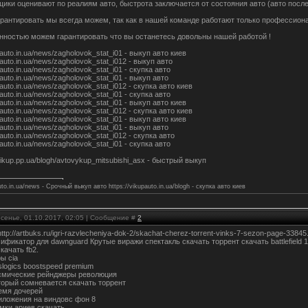
ики оценивают по реалиям авто, быстрота заключается от состояния авто (авто после
арантировать мы всегда можем, так как в нашей команде работают только профессио
нностью можем гарантировать что вы останетесь довольны нашей работой !
upauto.in.ua/news/zagholovok_stat_i01 - выкуп авто киев
upauto.in.ua/news/zagholovok_stat_i012 - выкуп авто
pauto.in.ua/news/zagholovok_stat_i01 - скупка авто
pauto.in.ua/news/zagholovok_stat_i01 - выкуп авто
pauto.in.ua/news/zagholovok_stat_i012 - скупка авто киев
pauto.in.ua/news/zagholovok_stat_i01 - скупка авто
upauto.in.ua/news/zagholovok_stat_i01 - выкуп авто киев
pauto.in.ua/news/zagholovok_stat_i012 - скупка авто киев
upauto.in.ua/news/zagholovok_stat_i01 - выкуп авто киев
pauto.in.ua/news/zagholovok_stat_i01 - выкуп авто
pauto.in.ua/news/zagholovok_stat_i012 - скупка авто
pauto.in.ua/news/zagholovok_stat_i01 - скупка авто
ovikup.pp.ua/blogh/avtovykup_mitsubishi_asx - быстрый выкуп
uto.in.ua/news - Срочный выкуп авто https://vikupauto.in.ua/blogh - скупка авто киев
есенье, 01.10.2017, 02:05 | Сообщение #
2
http://artbuks.ru/igri-razvlecheniya-dok-2/skachat-cherez-torrent-vinks-7-sezon-page-33
ификатор для dawnguard Крутые виражи спектакль скачать торрент скачать battlefield
качать fb2.
ы cia
logics boostspeed premium
смические рейнджеры революция
торый сомневается скачать торрент
емя дочерей
иложения на виндовс фон 8
омки ариев скачать