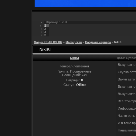
Страница
1
из
3
1
2
3
»
Форум CS-HLDS.RU
»
Мастерская
»
Создание сервера
»
NiklKl
NiklKl
NiklKl
Дата: Суббо
Выкуп авто
Генерал-лейтенант
Группа: Проверенные
Скупка авто
Сообщений:
749
Вакуп авто 
Награды:
0
Статус:
Offline
Выкуп авто 
Выкуп авто
Все эти фр
Информации 
Часто есть
И в тоже вр
Наша компа