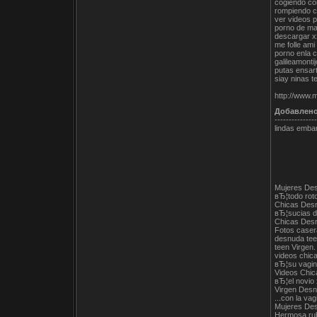
cogiendo co
rompiendo cu
ver videos p
porno de ma
descargar x
me folle am
porno enla c
galileamontij
putas ensar
siay ninas t
http://www.
Добавлен
---------------
lindas emb
Mujeres Desn
вЂ¦todo rot
Chicas Desn
вЂ¦sucias d
Chicas Desn
Fotos caser
desnuda teen
teen Virgen
videos chic
вЂ¦su vagina
Videos Chic
вЂ¦el novio
Virgen Desn
...con la va
Mujeres Desn
Hermosa rub