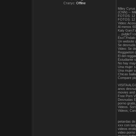
Статус:
Offline
Miley Cyrus
(CNN) -- Mil
FOTOS: 12 h
FOTOS: 12 he
Video: Acosa
Al menos 60 
Katy GarcГ­
... publicГі
EscГЎndalo 
Un website a
Se desnuda 
Video: Se de
Reggaeton d
El del regga
Estudiante 
No hay mayor
Una mujer s
Una mujer se
Chicas bail
Compare pla
VISITA ALGU
anos desnuda
movies and 
Free Porn V
Desnudas En
porno grati
Videos. Sort
Videos; Can
petardas de
xxx con tan
videos eroti
video porno