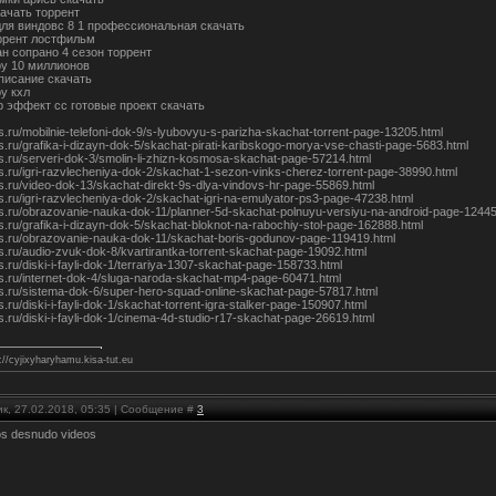
качать торрент
для виндовс 8 1 профессиональная скачать
ррент лостфильм
ан сопрано 4 сезон торрент
ру 10 миллионов
писание скачать
у кхл
р эффект сс готовые проект скачать
ks.ru/mobilnie-telefoni-dok-9/s-lyubovyu-s-parizha-skachat-torrent-page-13205.html
ks.ru/grafika-i-dizayn-dok-5/skachat-pirati-karibskogo-morya-vse-chasti-page-5683.html
ks.ru/serveri-dok-3/smolin-li-zhizn-kosmosa-skachat-page-57214.html
ks.ru/igri-razvlecheniya-dok-2/skachat-1-sezon-vinks-cherez-torrent-page-38990.html
ks.ru/video-dok-13/skachat-direkt-9s-dlya-vindovs-hr-page-55869.html
ks.ru/igri-razvlecheniya-dok-2/skachat-igri-na-emulyator-ps3-page-47238.html
uks.ru/obrazovanie-nauka-dok-11/planner-5d-skachat-polnuyu-versiyu-na-android-page-12445
ks.ru/grafika-i-dizayn-dok-5/skachat-bloknot-na-rabochiy-stol-page-162888.html
uks.ru/obrazovanie-nauka-dok-11/skachat-boris-godunov-page-119419.html
ks.ru/audio-zvuk-dok-8/kvartirantka-torrent-skachat-page-19092.html
ks.ru/diski-i-fayli-dok-1/terrariya-1307-skachat-page-158733.html
uks.ru/internet-dok-4/sluga-naroda-skachat-mp4-page-60471.html
uks.ru/sistema-dok-6/super-hero-squad-online-skachat-page-57817.html
ks.ru/diski-i-fayli-dok-1/skachat-torrent-igra-stalker-page-150907.html
ks.ru/diski-i-fayli-dok-1/cinema-4d-studio-r17-skachat-page-26619.html
//cyjixyharyhamu.kisa-tut.eu
к, 27.02.2018, 05:35 | Сообщение #
3
s desnudo videos