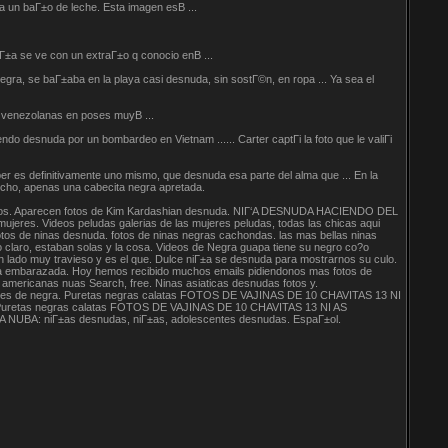
a un baГ±o de leche. Esta imagen esВ ...
Г±a se ve con un extraГ±o q conocio enВ ...
negra, se baГ±aba en la playa casi desnuda, sin sostГ©n, en ropa ... Ya sea el
as venezolanas en poses muyВ ...
o desnuda por un bombardeo en Vietnam ...... Carter captГі la foto que le valiГі
per es definitivamente uno mismo, que desnuda esa parte del alma que ... En la
pecho, apenas una cabecita negra apretada.
ocidos. Aparecen fotos de Kim Kardashian desnuda. NIГ‘A DESNUDA HACIENDO DEL
ujeres. Videos peludas galerias de las mujeres peludas, todas las chicas aqui
fotos de ninas desnuda. fotos de ninas negras cachondas. las mas bellas ninas
 claro, estaban solas y la cosa. Videos de Negra guapa tiene su negro co?o
un lado muy travieso y es el que. Dulce niГ±a se desnuda para mostrarnos su culo.
a embarazada. Hoy hemos recibido muchos emails pidiendonos mas fotos de
mericanas nuas Search, free. Ninas asiaticas desnudas fotos y.
normes de negra. Puretas negras calatas FOTOS DE VAJINAS DE 10 CHAVITAS 13 NI
etas negras calatas FOTOS DE VAJINAS DE 10 CHAVITAS 13 NI AS
A: niГ±as desnudas, niГ±as, adolescentes desnudas. EspaГ±ol.