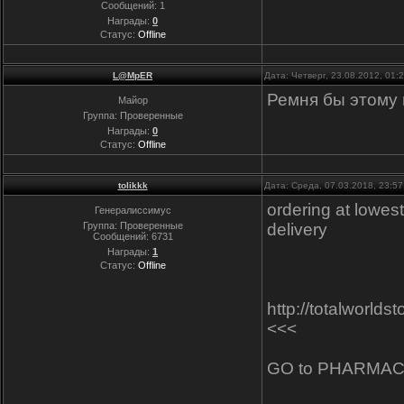
Сообщений:
1
Награды:
0
Статус:
Offline
L@MpER
Дата: Четверг, 23.08.2012, 01
Ремня бы этому и
Майор
Группа: Проверенные
Награды:
0
Статус:
Offline
tolikkk
Дата: Среда, 07.03.2018, 23:5
ordering at lowes
Генералиссимус
Группа: Проверенные
delivery
Сообщений:
6731
Награды:
1
Статус:
Offline
http://totalworl
<<<
GO to PHARMACY 