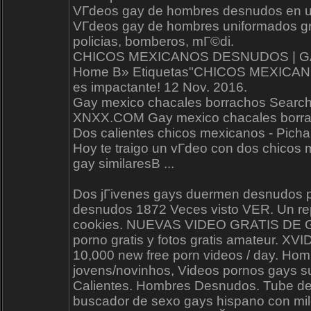
VГ­deos gay de hombres desnudos en un
VГ­deos gay de hombres uniformados gra
policias, bomberos, mГ©di.
CHICOS MEXICANOS DESNUDOS | 
Home В» Etiquetas"CHICOS MEXICANO
es impactante! 12 Nov. 2016.
Gay mexico chacales borrachos Sear
XNXX.COM Gay mexico chacales borrach
Dos calientes chicos mexicanos - Pich
Hoy te traigo un vГ­deo con dos chicos
gay similaresВ ...
Dos jГіvenes gays duermen desnudos par
desnudos 1872 Veces visto VER. Un repor
cookies. NUEVAS VIDEO GRATIS DE GA
porno gratis y fotos gratis amateur. 
10,000 new free porn videos / day. Ho
jovens/novinhos, Videos pornos gays s
Calientes. Hombres Desnudos. Tube de 
buscador de sexo gays hispano con