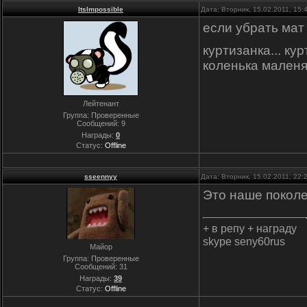
ItsImpossible
Дата: Вторник, 15.02.2011, 15
если убрать мат
куртизанка... кур
коленька маленя
Лейтенант
Группа: Проверенные
Сообщений:
9
Награды:
0
Статус:
Offline
sseennyy
Дата: Вторник, 15.02.2011, 22
Это наше покол
+ в репу + награду
skype seny60rus
Майор
Группа: Проверенные
Сообщений:
31
Награды:
39
Статус:
Offline