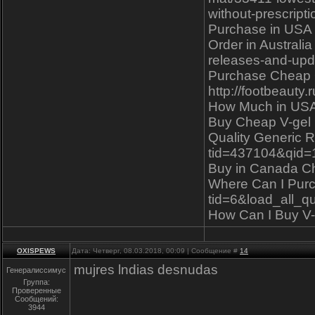
without-prescript
Purchase in USA V
Order in Australi
releases-and-upd
Purchase Cheap On
http://footbeauty
How Much in USA V
Buy Cheap V-gel n
Quality Generic Re
tid=437104&qid
Buy in Canada Ch
Where Can I Purch
tid=6&load_all_q
How Can I Buy V-g
OXISPEWS
Дата: Четверг, 08.03.2018, 00:09 | Сообщение #
14
mujres lndias desnudas
Генералиссимус
Группа:
Проверенные
Сообщений:
3944