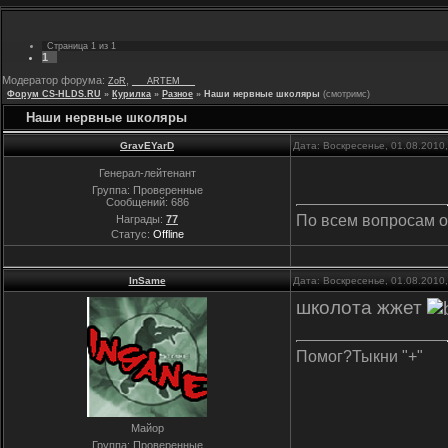
Страница
1
из
1
1
Модератор форума:
,
ZoR
___ARTEM___
Форум CS-HLDS.RU
»
Курилка
»
Разное
»
Наши нервные школяры
(смотримс)
Наши нервные школяры
GravEYarD
Дата: Воскресенье, 01.08.2010
Генерал-лейтенант
Группа: Проверенные
Сообщений:
686
По всем вопросам о
Награды:
77
Статус:
Offline
InSame
Дата: Воскресенье, 01.08.2010
школота жжет
Помог?Тыкни "+"
Майор
Группа: Проверенные