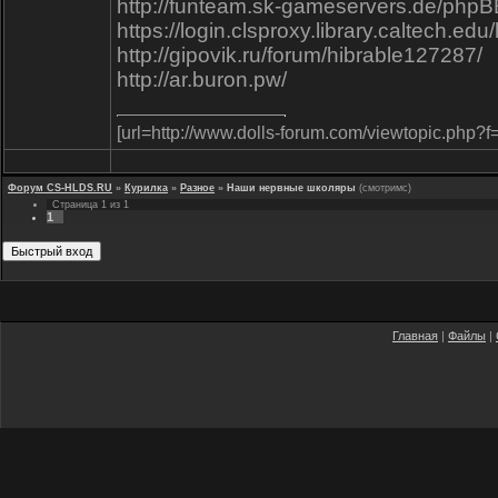
http://funteam.sk-gameservers.de/php
https://login.clsproxy.library.caltech.edu
http://gipovik.ru/forum/hibrable127287/
http://ar.buron.pw/
[url=http://www.dolls-forum.com/viewtopic.php?f
Форум CS-HLDS.RU
»
Курилка
»
Разное
»
Наши нервные школяры
(смотримс)
Страница
1
из
1
1
Главная
|
Файлы
|