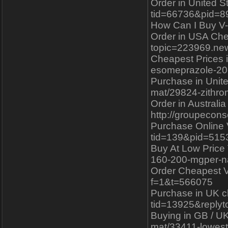
Order in United S
tid=66736&pid=8
How Can I Buy V-g
Order in USA Chea
topic=223969.n
Cheapest Prices i
esomeprazole-20-
Purchase in Unite
mat/29824-zithro
Order in Australi
http://groupecons
Purchase Online 
tid=139&pid=515
Buy At Low Price V
160-200-mgper-nap
Order Cheapest V-
f=1&t=566075
Purchase in UK ch
tid=13925&reply
Buying in GB / UK
mat/33411-lowest-