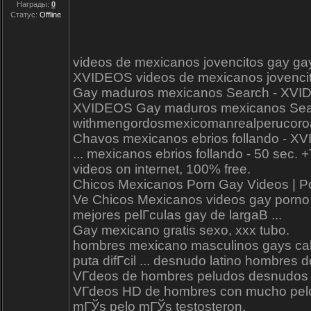
Награды:
0
Статус:
Offline
videos de mexicanos jovencitos gay 
XVIDEOS videos de mexicanos jovencito
Gay maduros mexicanos Search - XV
XVIDEOS Gay maduros mexicanos Search,
withmengordosmexicomanrealperucoroa
Chavos mexicanos ebrios follando - 
... mexicanos ebrios follando - 50 sec. 
videos on internet, 100% free.
Chicos Mexicanos Porn Gay Videos | 
Ve Chicos Mexicanos videos gay porno g
mejores pelГ­culas gay de largaВ ...
Gay mexicano gratis sexo, xxx tubo.
hombres mexicano masculinos gays calie
puta difГ­cil ... desnudo latino hombr
VГ­deos de hombres peludos desnudos g
VГ­deos HD de hombres con mucho pelo d
mГЎs pelo mГЎs testosteron.