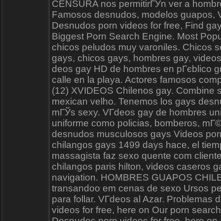
CENSURA nos permitirГЎn ver a hombres
Famosos desnudos, modelos guapos, Vi
Desnudos porn videos for free, Find ga
Biggest Porn Search Engine. Most Popu
chicos peludos muy varoniles. Chicos s
gays, chicos gays, hombres gay, videos 
deos gay HD de hombres en pГєblico gra
calle en la playa. Actores famosos co
(12) XVIDEOS Chilenos gay. Combine s
mexican velho. Tenemos los gays desnudo
mГЎs sexy. VГ­deos gay de hombres unif
uniforme como policias, bomberos, mГ©
desnudos musculosos gays Videos porno
chilangos gays 1499 days hace, el tie
massagista faz sexo quente com cliente
chilangos paris hilton, videos cas
navigation. HOMBRES GUAPOS CHILENO
transandoo em cenas de sexo Ursos p
para follar. VГ­deos al Azar. Problemas
videos for free, here on Our porn searc
Desnudos porn videos for free, here on