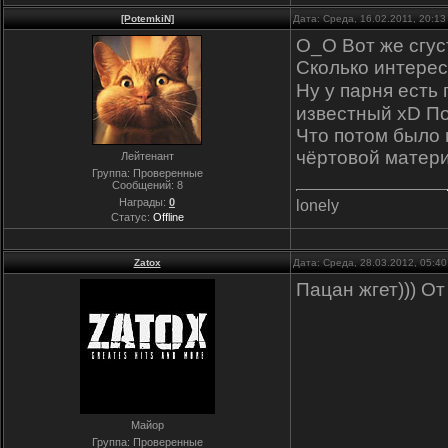
[PotemkiN]
Дата: Среда, 16.02.2011, 20:1
О_О Вот же сгус
Сколько интерес
Ну у парня есть
известный xD П
Что потом было 
чёртовой матери
Лейтенант
Группа: Проверенные
Сообщений:
8
Награды:
0
lonely
Статус:
Offline
Zatox
Дата: Среда, 28.03.2012, 05:4
Пацан жгет))) От
Майор
Группа: Проверенные