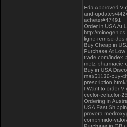
Fda Approved V-ge
and-updates/4424
acheter#47491
Order in USA At L
http://minegenic
ligne-remise-de
Buy Cheap in USA V
Purchase At Low C
trade.com/index.
metz-pharmacie-
Buy in USA Disco
mat/51136-buy-ch
prescription.htm
I Want to order V
ceclor-cefaclor-
Ordering in Austr
USA Fast Shipping
provera-medroxyp
comprimido-valo
Purchase in GB / 