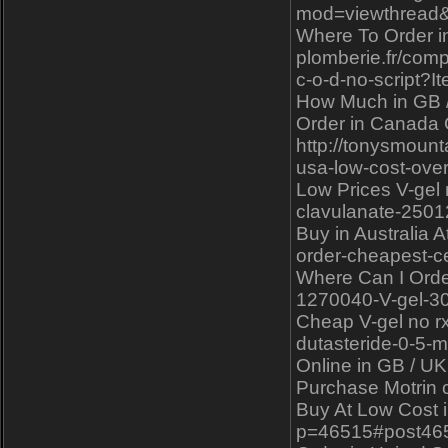
mod=viewthread&
Where To Order in 
plomberie.fr/comp
c-o-d-no-script?
How Much in GB / 
Order in Canada C
http://tonysmoun
usa-low-cost-ove
Low Prices V-gel 
clavulanate-2501
Buy in Australia 
order-cheapest-c
Where Can I Orde
1270040-V-gel-30
Cheap V-gel no rx
dutasteride-0-5-
Online in GB / UK 
Purchase Motrin c
Buy At Low Cost 
p=46515#post46