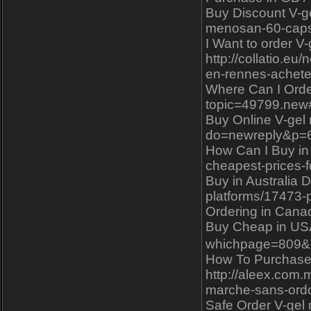
Buy Discount V-ge
menosan-60-caps-
I Want to order V-
http://collatio.e
en-rennes-achet
Where Can I Order
topic=49799.ne
Buy Online V-gel
do=newreply&p=
How Can I Buy in 
cheapest-prices-f
Buy in Australia 
platforms/17473-p
Ordering in Canad
Buy Cheap in USA 
whichpage=809&
How To Purchase i
http://aleex.com
marche-sans-ord
Safe Order V-gel 