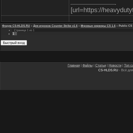
[url=https://heavyduty
Форум CS-HLDS.RU
»
Для игроков Counter Strike v1.6
»
Игровые серверы CS 1.6
»
Public CS
Страница
1
из
1
1
Главная
|
Файлы
|
Статьи
|
Новости
|
Топ с
CS-HLDS.RU
- Всё для