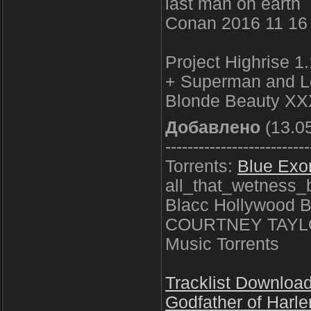
last man on earth
Conan 2016 11 16
Project Highrise 1
+ Superman and Lo
Blonde Beauty XX
Добавлено
(13.05
--------------------------
Torrents:
Blue Exo
all_that_wetness_
Blacc Hollywood B
COURTNEY TAYLO
Music Torrents
Tracklist Download
Godfather of Harl