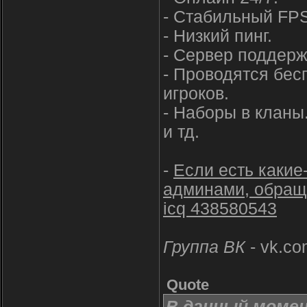
- Стабильный FPS
- Низкий пинг.
- Сервер поддерж
- Проводятся бес
игроков.
- Наборы в кланы
и тд.
-
Если есть какие
админами, обращ
icq 438580543
Группа ВК
- vk.co
Quote
В данный моме