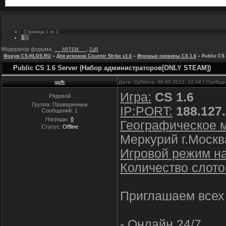
Страница
1
из
1
1
Модератор форума:
,
___ARTEM___
ZoR
Форум CS-HLDS.RU
»
Для игроков Counter Strike v1.6
»
Игровые серверы CS 1.6
»
Public CS
Public CS 1.6 Server (Набор администраторов[ONLY STEAM])
gpfk
Дата: Суббота, 08.09.2012, 12:44 | Сообщ
Игра:
CS 1.6
Рядовой
Группа: Проверенные
IP:PORT:
188.127
Сообщений:
1
Награды:
0
Географическое 
Статус:
Offline
Меркурий г.Москв
Игровой режим на
Количество слото
Приглашаем всех 
- Онлайн 24/7.