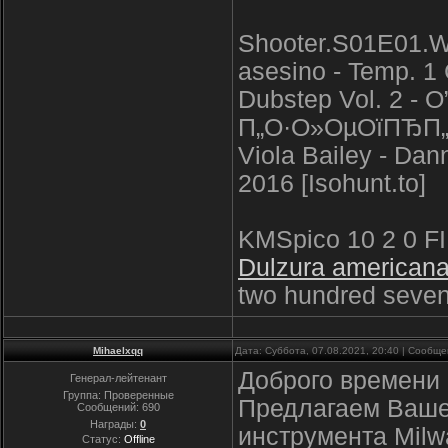
Shooter.S01E01.WE
asesino - Temp. 1 
Dubstep Vol. 2 
П„О·О»ОµОїПЂП„
Viola Bailey - Da
2016 [Isohunt.to]
KMSpico 10 2 0 FIN
Dulzura americana
two hundred sevent
Mihaelxqq
Дата: Суббота, 07.08.2021, 20:40 | Сообщ
Доброго времени 
Генерал-лейтенант
Группа: Проверенные
Предлагаем Ваше
Сообщений:
690
Награды:
0
инструмента Milw
Статус:
Offline