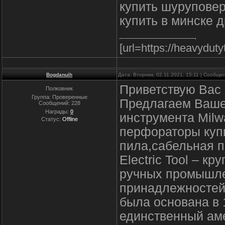
купить шуруповер
купить в минске 
[url=https://heavydut
Bogdanuih
Дата: Вторник, 02.11.2021, 15:11 | Сообщ
Приветствую Вас 
Полковник
Группа: Проверенные
Предлагаем Ваше
Сообщений:
228
Награды:
0
инструмента Milw
Статус:
Offline
перфораторы купи
пила,сабельная п
Electric Tool – к
ручных промышле
принадлежностей 
была основана в 1
единственный ам