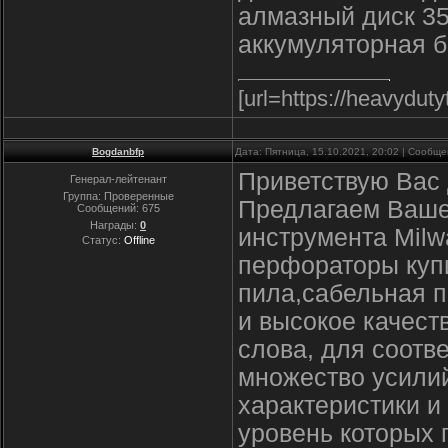
алмазный диск 3
аккумуляторная б
[url=https://heavyduty
Bogdanbfp
Дата: Пятница, 15.10.2021, 20:02 | Сообщ
Приветствую Вас 
Генерал-лейтенант
Группа: Проверенные
Предлагаем Ваше
Сообщений:
675
Награды:
0
инструмента Milw
Статус:
Offline
перфораторы купи
пила,сабельная п
и высокое качест
слова, для соотв
множество усили
характеристики и
уровень которых