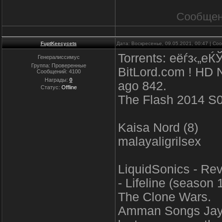
Сообщен
FuptKeecycets
Дата: Воскресенье, 09.05.2021, 00:47 | С
Torrents: еёѓз‹„еЌ
Генералиссимус
Группа: Проверенные
BitLord.com ! HD 
Сообщений:
4100
Награды:
0
ago 842.
Статус:
Offline
The Flash 2014 S
Kaisa Nord (8)
malayaligrilsex
LiquidSonics - Re
- Lifeline (season 
The Clone Wars.
Amman Songs Jaya