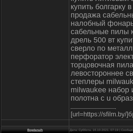
купить болгарку в
продажа сабельн
налобный фонарь
сабельные пилы 
дрель 500 вт купи
сверло по металл
перфоратор элект
торцовочная пила
левостороннее св
степлеры milwau
milwaukee набор 
полотна с u обра
[url=https://sfilm.by/]
Bogdanuih
Дата: Суббота, 16.10.2021, 07:19 | Сообщ