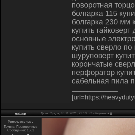
поворотная торцо
болгарка 115 купи
болгарка 230 мм 
купить гайковерт
основные электр
купить сверло по
шуруповерт купит
корончатые сверл
перфоратор купи
сабельная пила п
[url=https://heavydut
gotutop
Дата: Среда, 03.11.2021, 22:13 | Сообщение #
6
Генералиссимус
Группа: Проверенные
Сообщений:
1561