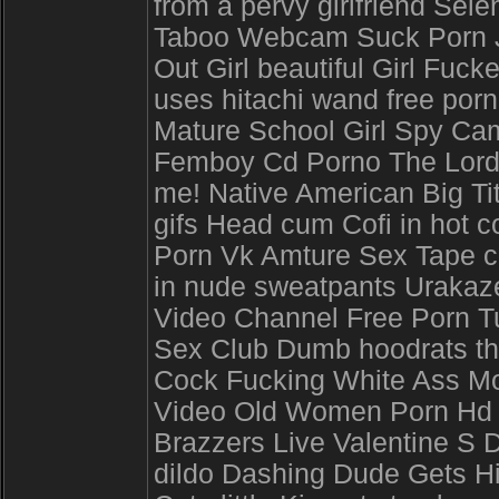
from a pervy girlfriend Se
Taboo Webcam Suck Porn J
Out Girl beautiful Girl Fuc
uses hitachi wand free por
Mature School Girl Spy C
Femboy Cd Porno The Lord O
me! Native American Big Ti
gifs Head cum Cofi in hot c
Porn Vk Amture Sex Tape co
in nude sweatpants Urakaz
Video Channel Free Porn Tu
Sex Club Dumb hoodrats th
Cock Fucking White Ass M
Video Old Women Porn Hd T
Brazzers Live Valentine S 
dildo Dashing Dude Gets H