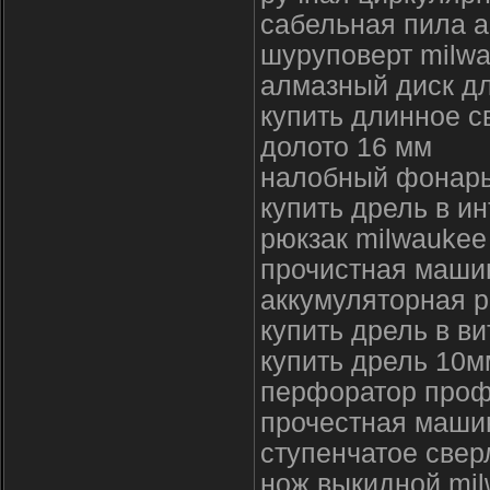
сабельная пила а
шуруповерт milw
алмазный диск дл
купить длинное с
долото 16 мм
налобный фонарь
купить дрель в и
рюкзак milwaukee
прочистная маши
аккумуляторная 
купить дрель в ви
купить дрель 10м
перфоратор проф
прочестная маши
ступенчатое свер
нож выкидной mil