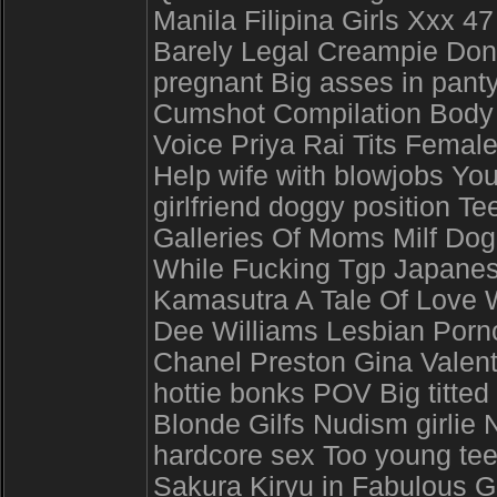
Manila Filipina Girls Xxx 47
Barely Legal Creampie Don
pregnant Big asses in panty
Cumshot Compilation Body 
Voice Priya Rai Tits Femal
Help wife with blowjobs Yo
girlfriend doggy position 
Galleries Of Moms Milf Dog
While Fucking Tgp Japanes
Kamasutra A Tale Of Love 
Dee Williams Lesbian Por
Chanel Preston Gina Valenti
hottie bonks POV Big titte
Blonde Gilfs Nudism girlie 
hardcore sex Too young tee
Sakura Kiryu in Fabulous G