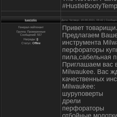
#HustleBootyTemp
kaprioljjx
Дата: Четверг, 16.09.2021, 06:42 | Сообщ
Привет товарищи
Генерал-лейтенант
Группа: Проверенные
Предлагаем Ваше
Сообщений:
557
Награды:
0
инструмента Milw
Статус:
Offline
перфораторы купи
пила,сабельная п
Приглашаем вас 
Milwaukee. Вас ж
качественных инс
Milwaukee:
шуруповерты
дрели
перфораторы
отбойные молотк