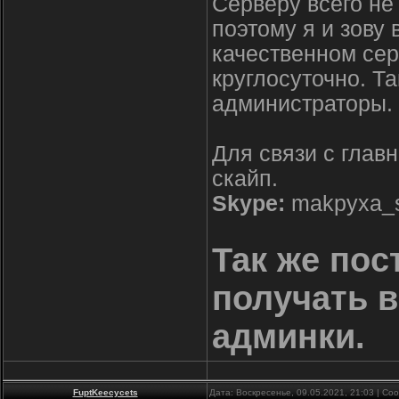
Серверу всего не
поэтому я и зову 
качественном сер
круглосуточно. Т
администраторы.
Для связи с глав
скайп.
Skype:
makpyxa_s
Так же пос
получать 
админки.
FuptKeecycets
Дата: Воскресенье, 09.05.2021, 21:03 | С