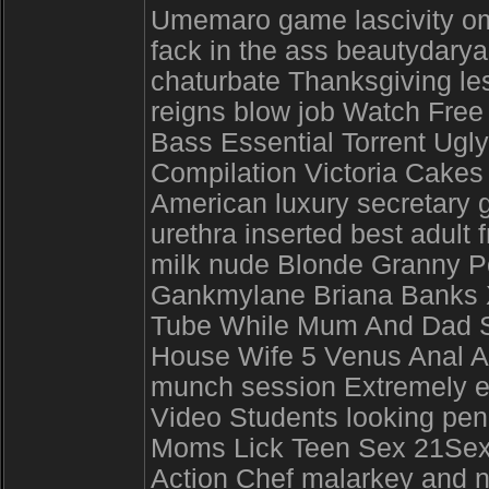
Umemaro game lascivity ome
fack in the ass beautydarya
chaturbate Thanksgiving le
reigns blow job Watch Free 
Bass Essential Torrent Ugl
Compilation Victoria Cakes
American luxury secretary 
urethra inserted best adult
milk nude Blonde Granny P
Gankmylane Briana Banks 
Tube While Mum And Dad Sh
House Wife 5 Venus Anal Any
munch session Extremely en
Video Students looking pen
Moms Lick Teen Sex 21Sext
Action Chef malarkey and 