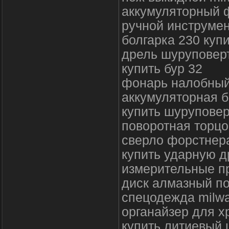
аккумуляторный 
ручной инструмен
болгарка 230 куп
дрель шуруповерт
купить бур 32
фонарь налобный
аккумуляторная б
купить шуруповер
поворотная торцо
сверло форстнера
купить ударную 
измерительные п
диск алмазный по
спецодежда milwa
органайзер для х
купить литиевый