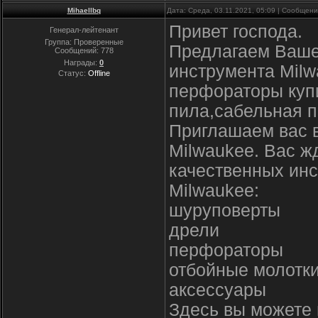
Mihaellbq
Дата: Среда, 03.11.2021, 05:09 | Сообщен
Привет господа.
Генерал-лейтенант
Группа: Проверенные
Предлагаем Ваше
Сообщений:
778
Награды:
0
инструмента Milw
Статус:
Offline
перфораторы купи
пила,сабельная п
Приглашаем вас 
Milwaukee. Вас ж
качественных инс
Milwaukee:
шуруповерты
дрели
перфораторы
отбойные молотк
аксессуары
Здесь вы можете 