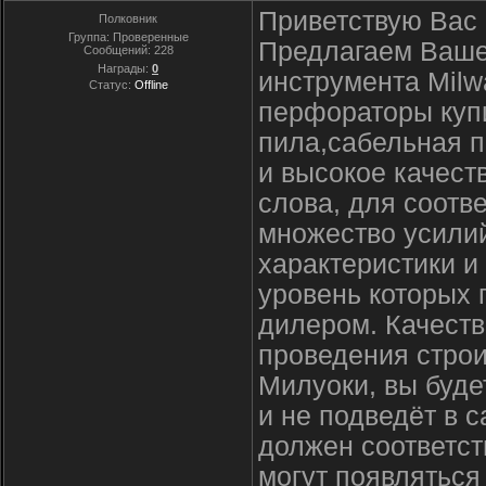
Приветствую Вас 
Полковник
Группа: Проверенные
Предлагаем Ваше
Сообщений:
228
Награды:
0
инструмента Milw
Статус:
Offline
перфораторы купи
пила,сабельная п
и высокое качест
слова, для соотв
множество усили
характеристики и
уровень которых
дилером. Качеств
проведения строи
Милуоки, вы буде
и не подведёт в
должен соответст
могут появлятьс