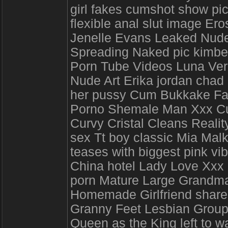
girl fakes cumshot show pi
flexible anal slut image E
Jenelle Evans Leaked Nude 
Spreading Naked pic kimber
Porn Tube Videos Luna Ver
Nude Art Erika jordan chad 
her pussy Cum Bukkake Fa
Porno Shemale Man Xxx Cur
Curvy Cristal Cleans Reali
sex Tt boy classic Mia Mal
teases with biggest pink vi
China hotel Lady Love Xxx 
porn Mature Large Grandma
Homemade Girlfriend shares
Granny Feet Lesbian Gro
Queen as the King left to 