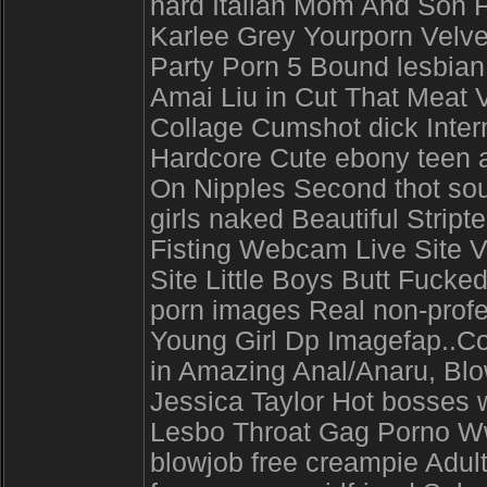
hard Italian Mom And Son F
Karlee Grey Yourporn Velv
Party Porn 5 Bound lesbia
Amai Liu in Cut That Meat 
Collage Cumshot dick Inte
Hardcore Cute ebony teen a
On Nipples Second thot sou
girls naked Beautiful Stri
Fisting Webcam Live Site V
Site Little Boys Butt Fuck
porn images Real non-profe
Young Girl Dp Imagefap..C
in Amazing Anal/Anaru, Bl
Jessica Taylor Hot bosses 
Lesbo Throat Gag Porno W
blowjob free creampie Adul