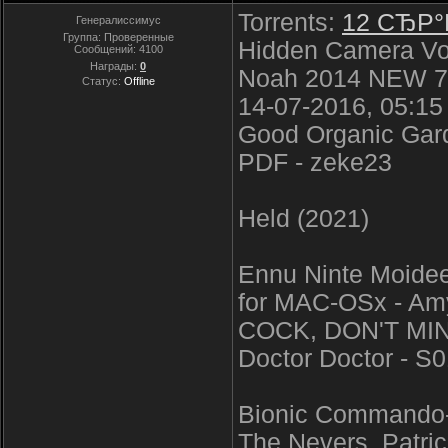
Torrents:
12 СЂР°
Генералиссимус
Группа: Проверенные
Hidden Camera Voy
Сообщений:
4100
Награды:
0
Noah 2014 NEW 7
Статус:
Offline
14-07-2016, 05:15
Good Organic Garde
PDF - zeke23
Held (2021)
Ennu Ninte Moide
for MAC-OSx - A
COCK, DON'T MIN
Doctor Doctor - S
Bionic Commando-V
The Nevers. Patric