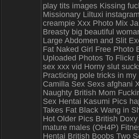
play tits images Kissing fuc
Missionary Liltuxi instagra
creampie Xxx Photo Mix Jam
Breasty big beautiful wom
Large Abdomen and Slit Exo
Fat Naked Girl Free Photo 
Uploaded Photos To Flickr B
sex xxx vid Horny slut suc
Practicing pole tricks in my
Camilla Sex Sexs afghani X
Naughty British Mom Fucki
Sex Hentai Kasumi Pics ha
Takes Fat Black Wang in S
Hot Older Pics British Doxy
mature males (OH4P) Fitne
Hentai British Boobs Two S