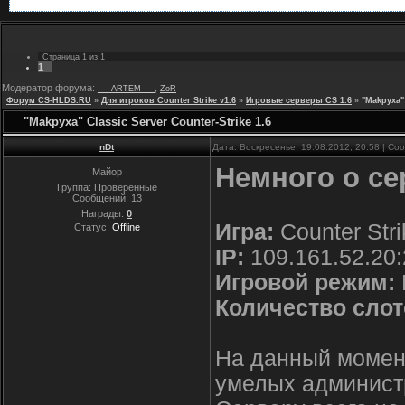
Страница
1
из
1
1
Модератор форума:
,
___ARTEM___
ZoR
Форум CS-HLDS.RU
»
Для игроков Counter Strike v1.6
»
Игровые серверы CS 1.6
»
"Makpyxa" 
"Makpyxa" Classic Server Counter-Strike 1.6
nDt
Дата: Воскресенье, 19.08.2012, 20:58 | С
Немного о се
Майор
Группа: Проверенные
Сообщений:
13
Награды:
0
Игра:
Counter Stri
Статус:
Offline
IP:
109.161.52.20
Игровой режим:
Количество слот
На данный момент
умелых админист