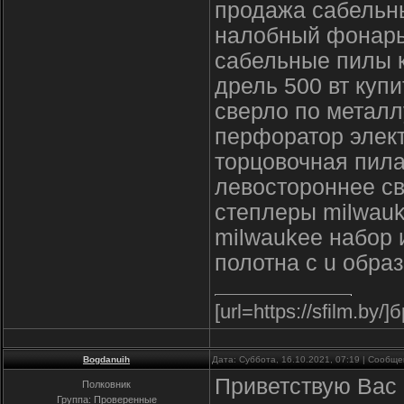
продажа сабельн
налобный фонарь
сабельные пилы 
дрель 500 вт купи
сверло по металл
перфоратор элект
торцовочная пила
левостороннее св
степлеры milwau
milwaukee набор 
полотна с u обра
[url=https://sfilm.by/]
Bogdanuih
Дата: Суббота, 16.10.2021, 07:19 | Сообщ
Приветствую Вас 
Полковник
Группа: Проверенные