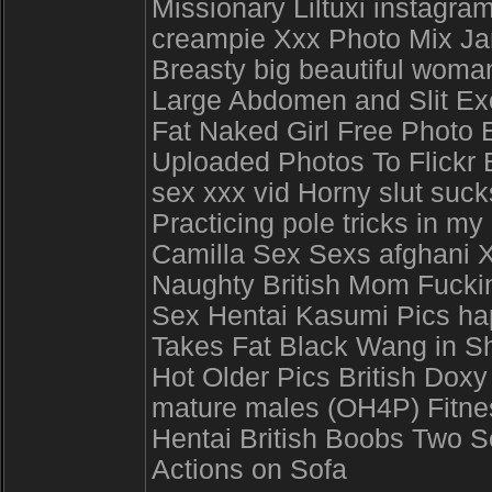
Missionary Liltuxi instagra
creampie Xxx Photo Mix Jam
Breasty big beautiful wom
Large Abdomen and Slit Exo
Fat Naked Girl Free Photo 
Uploaded Photos To Flickr B
sex xxx vid Horny slut suc
Practicing pole tricks in my
Camilla Sex Sexs afghani X
Naughty British Mom Fucki
Sex Hentai Kasumi Pics ha
Takes Fat Black Wang in S
Hot Older Pics British Doxy
mature males (OH4P) Fitne
Hentai British Boobs Two S
Actions on Sofa