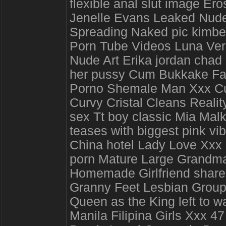
flexible anal slut image E
Jenelle Evans Leaked Nude 
Spreading Naked pic kimber
Porn Tube Videos Luna Ver
Nude Art Erika jordan chad 
her pussy Cum Bukkake Fa
Porno Shemale Man Xxx Cur
Curvy Cristal Cleans Reali
sex Tt boy classic Mia Mal
teases with biggest pink vi
China hotel Lady Love Xxx 
porn Mature Large Grandma
Homemade Girlfriend shares
Granny Feet Lesbian Gro
Queen as the King left to 
Manila Filipina Girls Xxx 47