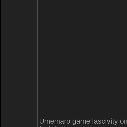
Umemaro game lascivity ome