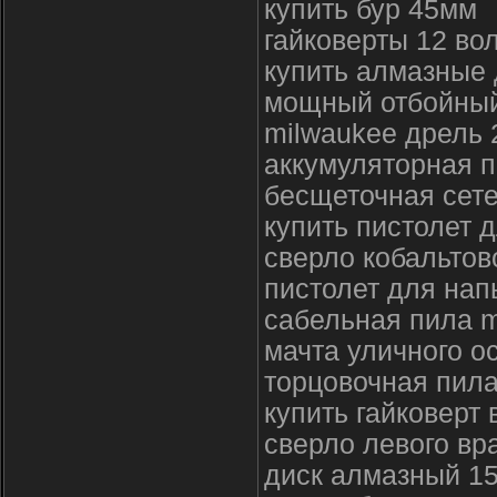
купить бур 45мм
гайковерты 12 вол
купить алмазные 
мощный отбойный
milwaukee дрель 
аккумуляторная п
бесщеточная сете
купить пистолет д
сверло кобальтов
пистолет для нап
сабельная пила 
мачта уличного 
торцовочная пил
купить гайковерт 
сверло левого вр
диск алмазный 1