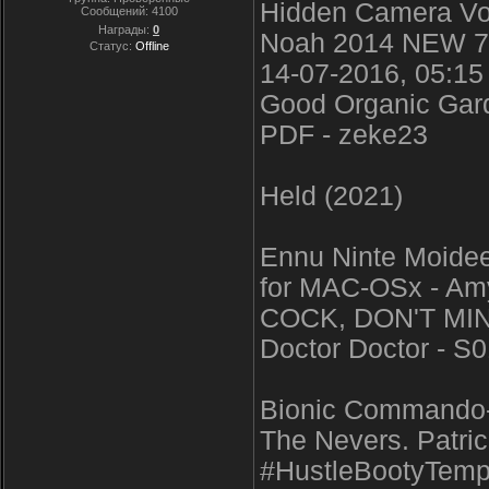
Hidden Camera Voy
Сообщений:
4100
Награды:
0
Noah 2014 NEW 7
Статус:
Offline
14-07-2016, 05:15
Good Organic Garde
PDF - zeke23
Held (2021)
Ennu Ninte Moide
for MAC-OSx - A
COCK, DON'T MIN
Doctor Doctor - S
Bionic Commando-V
The Nevers. Patric
#HustleBootyTemp