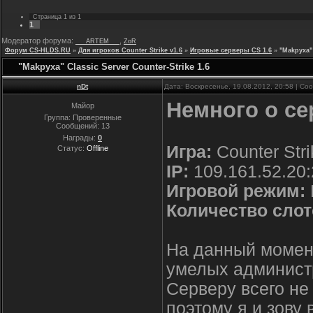
Страница
1
из
1
1
Модератор форума:
,
___ARTEM___
ZoR
Форум CS-HLDS.RU
»
Для игроков Counter Strike v1.6
»
Игровые серверы CS 1.6
»
"Makpyxa" 
"Makpyxa" Classic Server Counter-Strike 1.6
nDt
Дата: Воскресенье, 19.08.2012, 20:58 | С
Немного о се
Майор
Группа: Проверенные
Сообщений:
13
Награды:
0
Игра:
Counter Stri
Статус:
Offline
IP:
109.161.52.20
Игровой режим:
Количество слот
На данный момент
умелых админист
Серверу всего не
поэтому я и зову 