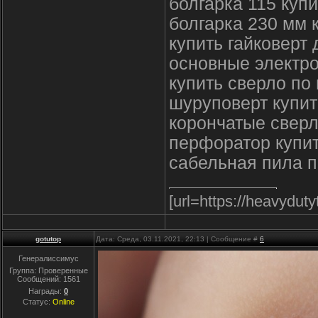
болгарка 115 купи
болгарка 230 мм 
купить гайковерт
основные электр
купить сверло по
шуруповерт купит
корончатые сверл
перфоратор купи
сабельная пила п
[url=https://heavydut
gotutop
Дата: Среда, 03.11.2021, 22:13 | Сообщение #
6
Генералиссимус
Группа: Проверенные
Сообщений:
1561
Награды:
0
Статус:
Online