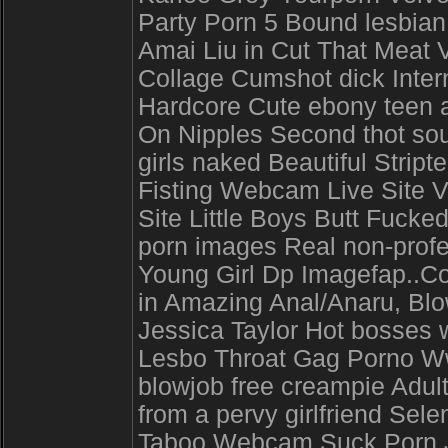
Party Porn 5 Bound lesbia
Amai Liu in Cut That Meat 
Collage Cumshot dick Inte
Hardcore Cute ebony teen a
On Nipples Second thot sou
girls naked Beautiful Stri
Fisting Webcam Live Site V
Site Little Boys Butt Fuck
porn images Real non-profe
Young Girl Dp Imagefap..C
in Amazing Anal/Anaru, Bl
Jessica Taylor Hot bosses 
Lesbo Throat Gag Porno W
blowjob free creampie Adul
from a pervy girlfriend Se
Taboo Webcam Suck Porn J