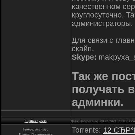
качественном сер
круглосуточно. Т
администраторы.
Для связи с глав
скайп.
Skype:
makpyxa_s
Так же пос
получать 
админки.
FuptKeecycets
Дата: Воскресенье, 09.05.2021, 21:03 | С
Torrents:
12 СЂР°
Генералиссимус
Группа: Проверенные