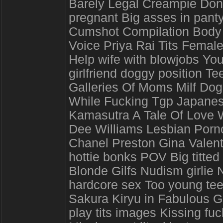
Barely Legal Creampie Don
pregnant Big asses in panty
Cumshot Compilation Body 
Voice Priya Rai Tits Femal
Help wife with blowjobs Yo
girlfriend doggy position 
Galleries Of Moms Milf Dog
While Fucking Tgp Japanes
Kamasutra A Tale Of Love 
Dee Williams Lesbian Por
Chanel Preston Gina Valenti
hottie bonks POV Big titte
Blonde Gilfs Nudism girlie 
hardcore sex Too young tee
Sakura Kiryu in Fabulous G
play tits images Kissing fuc