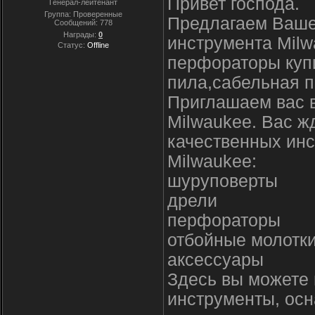
Привет господа.
Генерал-лейтенант
Группа: Проверенные
Предлагаем Ваше
Сообщений:
778
Награды:
0
инструмента Milw
Статус:
Offline
перфораторы купи
пила,сабельная п
Приглашаем вас 
Milwaukee. Вас ж
качественных инс
Milwaukee:
шуруповерты
дрели
перфораторы
отбойные молотк
аксессуары
Здесь вы можете 
инструменты, осн