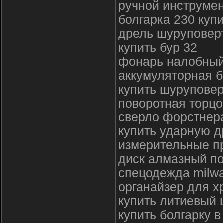
ручной инструмен
болгарка 230 куп
дрель шуруповерт
купить бур 32
фонарь налобный
аккумуляторная б
купить шуруповер
поворотная торцо
сверло форстнера
купить ударную 
измерительные п
диск алмазный по
спецодежда milwa
органайзер для х
купить литиевый
купить болгарку в