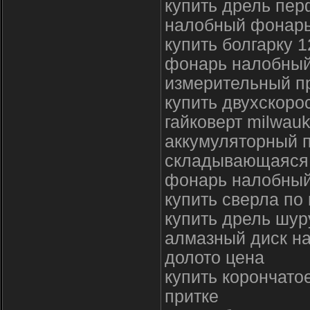
купить дрель пер
налобный фонарь
купить болгарку 
фонарь налобный
измерительный п
купить двухскоро
гайковерт milwauk
аккумуляторный п
складывающаяся 
фонарь налобный
купить сверла по
купить дрель шур
алмазный диск н
долото цена
купить корончато
притке