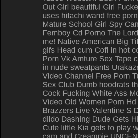
Out Girl beautiful Girl Fuc
uses hitachi wand free por
Mature School Girl Spy C
Femboy Cd Porno The Lord O
me! Native American Big Ti
gifs Head cum Cofi in hot c
Porn Vk Amture Sex Tape co
in nude sweatpants Urakaz
Video Channel Free Porn Tu
Sex Club Dumb hoodrats th
Cock Fucking White Ass M
Video Old Women Porn Hd T
Brazzers Live Valentine S 
dildo Dashing Dude Gets H
Cute little Kia gets to pla
cam and Creampie UNCENSO