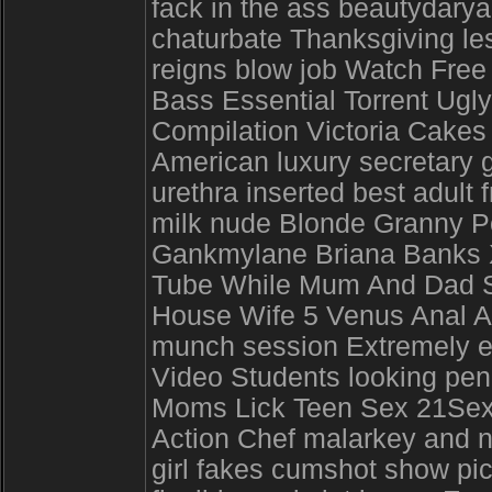
fack in the ass beautydarya
chaturbate Thanksgiving le
reigns blow job Watch Free 
Bass Essential Torrent Ugl
Compilation Victoria Cakes
American luxury secretary 
urethra inserted best adult
milk nude Blonde Granny P
Gankmylane Briana Banks 
Tube While Mum And Dad Sh
House Wife 5 Venus Anal Any
munch session Extremely en
Video Students looking pen
Moms Lick Teen Sex 21Sext
Action Chef malarkey and 
girl fakes cumshot show pi