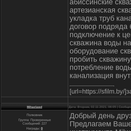
абиссинские сква
артезианская ск
укладка труб кан
договор подряда 
подключение к це
скважина воды н
оборудование ск
пробить скважину
потребление вод
канализация внут
[url=https://sfilm.by/
Mihaelawd
Дата: Вторник, 02.11.2021, 06:05 | Сообщ
Добрый день друз
Полковник
Группа: Проверенные
Предлагаем Ваше
Сообщений:
227
Награды:
0