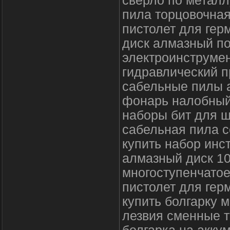
сверло по металл
пила торцовочная
пистолет для гер
диск алмазный по
электроинструме
гидравлический 
сабельные пилы 
фонарь налобный
наборы бит для ш
сабельная пила с
купить набор инс
алмазный диск 1
многоступенчатое
пистолет для гер
купить болгарку 
лезвия сменные 