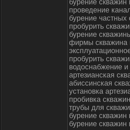
бурение скважин 
проведение кана
бурение частных
пробурить скважи
бурение скважины
фирмы скважина 
эксплуатационно
пробурить скважи
водоснабжение и 
артезианская ск
абиссинская сква
установка артези
пробивка скважи
трубы для скважи
бурение скважин 
бурение скважин