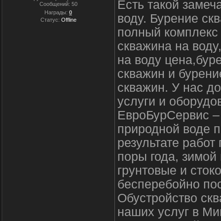
Есть такой замеч
Сообщений:
50
Награды:
0
воду. Бурение ск
Статус:
Offline
полный комплекс 
скважина на воду
на воду цена,бур
скважин и бурен
скважин. У нас д
услуги и оборудо
ЕвроБурСервис – 
природной воде 
результате работ 
поры года, зимой 
грунтовые и сток
бесперебойно пос
Обустройство скв
наших услуг в Ми