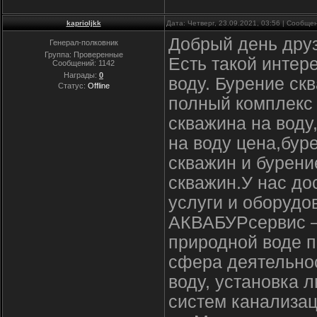
kaprioljkk
Дата: Четверг, 23.09.2021, 03:56 | Сообщ
Добрый день друз
Генерал-полковник
Группа: Проверенные
Есть такой интер
Сообщений:
1142
Награды:
0
воду. Бурение с
Статус:
Offline
полный комплекс 
скважина на воду
на воду цена,бур
скважин и бурен
скважин.У нас до
услуги и оборудо
АКВАБУРсервис – 
природной воде 
сфера деятельнос
воду, установка 
систем канализац