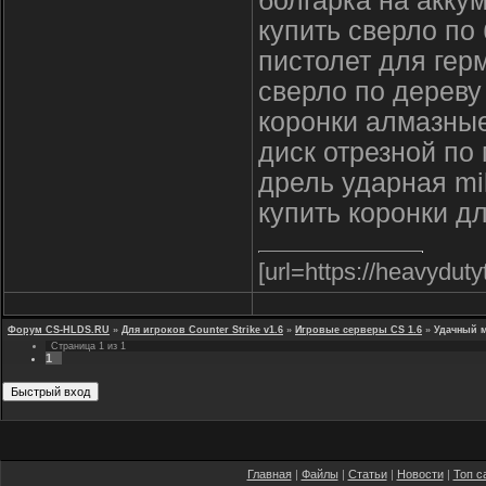
болгарка на акку
купить сверло по
пистолет для ге
сверло по дереву
коронки алмазные
диск отрезной по
дрель ударная mi
купить коронки д
[url=https://heavydut
Форум CS-HLDS.RU
»
Для игроков Counter Strike v1.6
»
Игровые серверы CS 1.6
»
Удачный м
Страница
1
из
1
1
Главная
|
Файлы
|
Статьи
|
Новости
|
Топ с