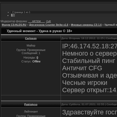
Страница
1
из
1
1
Модератор форума:
,
___ARTEM___
ZoR
Форум CS-HLDS.RU
»
Для игроков Counter Strike v1.6
»
Игровые серверы CS 1.6
»
Удачный м
Удачный момент - Удача в руках © 18+
Carloson
Дата: Вторник, 18.12.2012, 11:25 | Сообщ
IP:46.174.52.18:2
Майор
Группа: Проверенные
Немного о сервер
Сообщений:
1
Награды:
0
Стабильный пинг 
Статус:
Offline
Античит CFG
Отзывчивая и аде
Чесные игроки
Сервер открыт:14
Patriotyxo
Дата: Суббота, 31.07.2021, 02:55 | Сообщ
Здравствуйте гос
Лейтенант
Группа: Проверенные