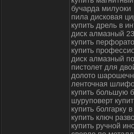
купить магнитный
бучарда милуоки
пила дисковая ци
купить дрель в и
диск алмазный 2
купить перфорато
купить професси
диск алмазный по
пистолет для дво
долото шарошечн
ленточная шлифо
купить большую б
шуруповерт купит
купить болгарку 
купить ключ разв
купить ручной ин