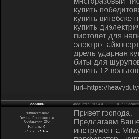
многоразовый пис
купить победитов
купить витебске
купить диэлектри
пистолет для нап
электро гайковер
дрель ударная ку
биты для шурупов
купить 12 вольто
[url=https://heavydut
Bogdankhi
Дата: Вторник, 04.01.2022, 18:26 | Сообщ
Привет господа.
Генерал-майор
Группа: Проверенные
Предлагаем Ваше
Сообщений:
295
Награды:
0
инструмента Milw
Статус:
Offline