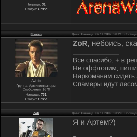
Награды:
31
Статус:
Offline
0bevan
Дата: Пятница, 06.11.2009, 20:21 | Сообщ
ZoR
, небоись, ск
Все спасибо: + в ре
Не оффтопим, пиши
Наркоманам сидеть 
Admin
Спамеры идут лесо
Группа: Администраторы
Сообщений:
1670
Награды:
731
Статус:
Offline
ZoR
Дата: Пятница, 06.11.2009, 23:29 | Сообщ
Я и Артем?)