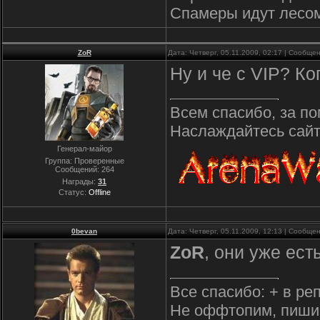
Спамеры идут лесо
ZoR
Дата: Четверг, 05.11.2009, 02:17 | Сообще
Ну и че с VIP? К
Всем спасибо, за по
Наслаждайтесь сайто
Генерал-майор
Группа: Проверенные
Сообщений:
264
Награды:
31
Статус:
Offline
0bevan
Дата: Четверг, 05.11.2009, 12:13 | Сообще
ZoR
, они уже ест
Все спасибо: + в ре
Не оффтопим, пиши