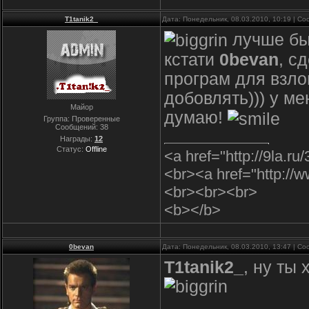
T1tanik2_
Дата: Понедельник, 08.03.2010, 10:19 | С
лучше бы 
кстати
0bevan
, с
програм для взлом
добовлять))) у ме
Майор
думаю!
Группа: Проверенные
Сообщений:
38
Награды:
12
Статус:
Offline
<a href="http://9la.r
<br><a href="http:/
<br><br><br>
<b></b>
0bevan
Дата: Понедельник, 08.03.2010, 13:47 | С
T1tanik2_
, ну ты 