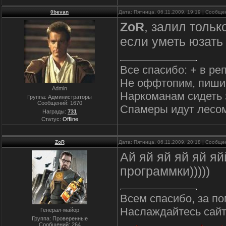
0bevan
Дата: Пятница, 06.11.2009, 19:19 | Сообщ
ZoR
, залил тольк
если уметь юзат
Все спасибо: + в ре
Не оффтопим, пиши
Admin
Наркоманам сидеть 
Группа: Администраторы
Сообщений:
1670
Спамеры идут лесо
Награды:
731
Статус:
Offline
ZoR
Дата: Пятница, 06.11.2009, 20:18 | Сообщ
Ай яй яй яй яй яй
программки)))))
Всем спасибо, за по
Наслаждайтесь сайто
Генерал-майор
Группа: Проверенные
Сообщений:
264