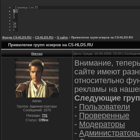
Страница
1
из
25
1
2
3
…
24
25
»
Форум CS-HLDS.RU
»
CS-HLDS.RU
»
О сайте
»
Привилегии групп юзеров на CS-HLDS.RU
Привилегии групп юзеров на CS-HLDS.RU
0bevan
Дата: Среда, 16.09.2009, 23:35 | Сообщен
Внимание, теперь
сайте имеют разн
относительно фун
рекламы на наше
Следующие груп
Admin
-
Пользователи
Группа: Администраторы
Сообщений:
1670
-
Проверенные
Награды:
731
Статус:
Offline
-
Модераторы
-
Администратор