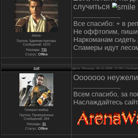
случиться
Все спасибо: + в ре
Не оффтопим, пиши
Admin
Наркоманам сидеть 
Группа: Администраторы
Сообщений:
1670
Спамеры идут лесо
Награды:
731
Статус:
Offline
ZoR
Дата: Пятница, 06.11.2009, 17:39 | Сообщ
Ооооооо неужели)
Всем спасибо, за по
Наслаждайтесь сайто
Генерал-майор
Группа: Проверенные
Сообщений:
264
Награды:
31
Статус:
Offline