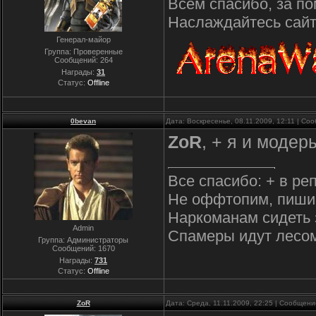
Всем спасибо, за по
Наслаждайтесь сайто
Генерал-майор
Группа: Проверенные
Сообщений:
264
Награды:
31
Статус:
Offline
0bevan
Дата: Воскресенье, 08.11.2009, 12:11 | С
ZoR
, + я и моде
Все спасибо: + в ре
Не оффтопим, пиши
Наркоманам сидеть 
Admin
Спамеры идут лесо
Группа: Администраторы
Сообщений:
1670
Награды:
731
Статус:
Offline
ZoR
Дата: Среда, 11.11.2009, 22:25 | Сообщен