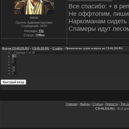
Все спасибо: + в ре
Не оффтопим, пиши
Admin
Наркоманам сидеть 
Группа: Администраторы
Сообщений:
1670
Спамеры идут лесо
Награды:
731
Статус:
Offline
Форум CS-HLDS.RU
»
CS-HLDS.RU
»
О сайте
»
Привилегии групп юзеров на CS-HLDS.RU
Страница
1
из
25
1
2
3
…
24
25
»
Главная
|
Файлы
|
Статьи
|
Новости
|
Топ с
CS-HLDS.RU
- Всё для