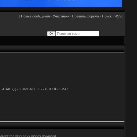
[
Новые сообщения
·
Участники
·
Правила форума
·
Поиск
·
RSS
]
 И ЗАБУДЬ О ФИНАНСОВЫХ ПРОБЛЕМАХ
ndroid free hindi seyx videos download