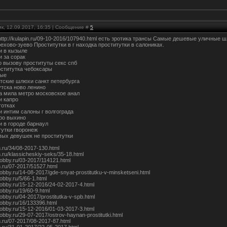
к, 12.09.2017, 16:35 | Сообщение #
5
 http://kulapin.ru/09-10-2016/107940.html есть зротика трансы Самые дешевые уличны
рехово-зуево Проститутки в г находка проститутки в салониках.
и в кызыле
и за сорак
 вызову проституты секс спб
ститутка чебоксары
ные
тские шлюхи санкт петербурга
тска ново ленино
а мила метро московское анал
и капро
готках
и интим салоны г волгограда
ро выхино
и в городе барнаул
тутки гворонеж
вых девушек не проститутки
in.ru/34/08-2017-130.html
in.ru/klassicheskiy-seks/35-18.html
hobby.ru/03-2017/114121.html
in.ru/07-2017/51527.html
hobby.ru/14-08-2017/gde-snyat-prostitutku-v-minsketseni.html
hobby.ru/5/66-1.html
xhobby.ru/15-12-2016/24-02-2017-4.html
hobby.ru/19/60-9.html
hobby.ru/04-2017/prostitutka-v-spb.html
hobby.ru/16/133396.html
xhobby.ru/15-12-2016/01-03-2017-3.html
hobby.ru/29-07-2017/ostrov-haynan-prostitutki.html
in.ru/07-2017/08-2017-87.html