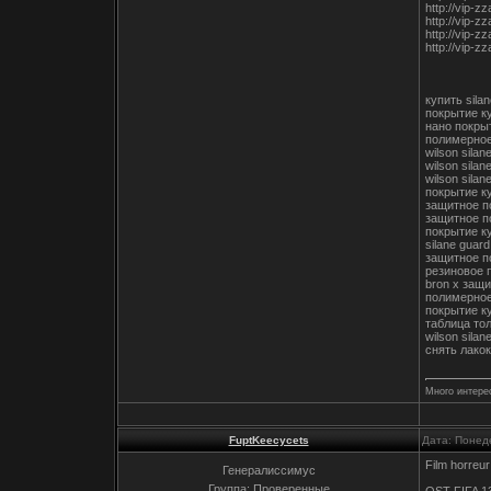
http://vip-
http://vip-
http://vip-
http://vip-
купить silan
покрытие к
нано покры
полимерное
wilson sila
wilson silan
wilson sila
покрытие к
защитное п
защитное п
покрытие к
silane guard
защитное п
резиновое 
bron x защ
полимерное
покрытие к
таблица то
wilson sila
снять лако
Много интерес
FuptKeecycets
Дата: Понед
Film horreur
Генералиссимус
Группа: Проверенные