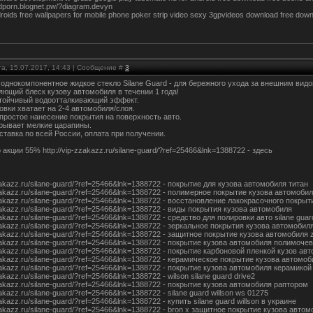
oidporn.blognet.pw/?diagram.devyn
roids free wallpapers for mobile phone poker strip video sexy 3gpvideos download free dow
та, 15.07.2017, 14:43 | Сообщение #
3
 однокомпонентное жидкое стекло Silane Guard - для бережного ухода за внешним вид
яющий блеск кузову автомобиля в течении 1 года!
тойчивый водоотталкивающий эффект.
овки хватает на 2-4 автомобиля/слоя.
простое нанесение покрытия на поверхность авто.
рывает мелкие царапины.
ставка по всей России, оплата при получении.
 акции 55% http://vip-zzakazz.ru/silane-guard/?ref=25466&lnk=1388722 - здесь
zzakazz.ru/silane-guard/?ref=25466&lnk=1388722 - покрытие для кузова автомобиля титан
zzakazz.ru/silane-guard/?ref=25466&lnk=1388722 - полимерное покрытие кузова автомоби
zzakazz.ru/silane-guard/?ref=25466&lnk=1388722 - восстановление лакокрасочного покр
zzakazz.ru/silane-guard/?ref=25466&lnk=1388722 - виды покрытия кузова автомобиля
zzakazz.ru/silane-guard/?ref=25466&lnk=1388722 - средство для полировки авто silane guar
zzakazz.ru/silane-guard/?ref=25466&lnk=1388722 - зеркальное покрытия кузова автомобил
zzakazz.ru/silane-guard/?ref=25466&lnk=1388722 - защитное покрытие кузова автомобиля 
zzakazz.ru/silane-guard/?ref=25466&lnk=1388722 - покрытие кузова автомобиля полимоче
zzakazz.ru/silane-guard/?ref=25466&lnk=1388722 - покрытие карбоновой пленкой кузов а
zzakazz.ru/silane-guard/?ref=25466&lnk=1388722 - керамическое покрытие кузова автомо
zzakazz.ru/silane-guard/?ref=25466&lnk=1388722 - покрытие кузова автомобиля керамикой
zakazz.ru/silane-guard/?ref=25466&lnk=1388722 - wilson silane guard drive2
zzakazz.ru/silane-guard/?ref=25466&lnk=1388722 - покрытие кузова автомобиля раптором
zakazz.ru/silane-guard/?ref=25466&lnk=1388722 - silane guard willson ws 01275
zakazz.ru/silane-guard/?ref=25466&lnk=1388722 - купить silane guard willson в украине
zzakazz.ru/silane-guard/?ref=25466&lnk=1388722 - bron x защитное покрытие кузова авто