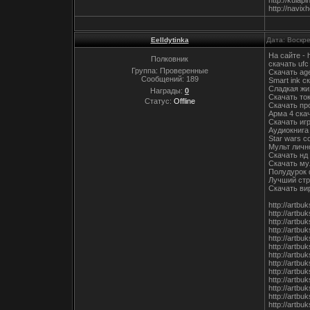
http://kulap
http://navi
Eelldytinka
Дата: Воскр
На сайте - 
Полковник
скачать ufc
Группа: Проверенные
Скачать age
Сообщений:
189
Smart ink с
Сладкая жи
Награды:
0
Скачать то
Статус:
Offline
Скачать пр
Арма 4 ска
Скачать игр
Аудиокнига
Star wars c
Мульт личн
Скачать нд
Скачать му
Полудурок 
Лучший стр
Скачать ви
http://artbu
http://artbu
http://artbu
http://artb
http://artb
http://artb
http://artbu
http://artbu
http://artbu
http://artbu
http://artbu
http://artbu
http://artb