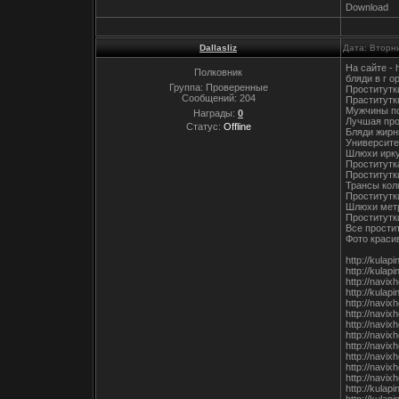
Download
Dallasliz
Дата: Вторни
На сайте -
Полковник
бляди в г о
Группа: Проверенные
Проститутк
Сообщений:
204
Праститутк
Мужчины по
Награды:
0
Лучшая про
Статус:
Offline
Бляди жир
Университе
Шлюхи ирку
Проститутк
Проститутк
Трансы кол
Проститутк
Шлюхи мет
Проститутк
Все прости
Фото краси
http://kulap
http://kulap
http://navix
http://kulap
http://navix
http://navix
http://navi
http://navix
http://navix
http://navix
http://navi
http://navix
http://kulap