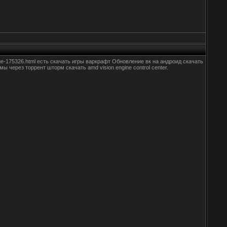
-page-175326.html есть скачать игры варкрафт Обновление вк на андроид скачать
 через торрент шторм скачать amd vision engine control center.