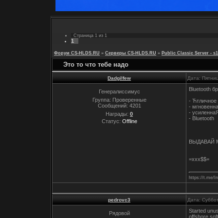
Страница
1
из
1
1
Форум CS-HLDS.RU
»
Серверы CS-HLDS.RU
»
Public Classic Server - 
Это то что тебе надо
Dadgilfew
Дата: Пятни
Bluetooth б
Генералиссимус
Группа: Проверенные
- Ћтличное
Сообщений:
4201
- мгновенн
- усиленна
Награды:
0
- Bluetooth
Статус:
Offline
ВЫДАВАЙ 
=xxx$$=
https://t.m
pedrovc3
Дата: Суббот
Started unu
Рядовой
offshore sof