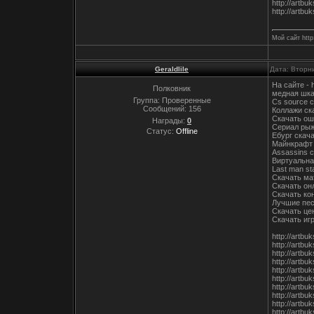
http://artbu
http://artb
Мой сайт http
Geraldlile
Дата: Вторни
На сайте - 
Полковник
медная шкат
Группа: Проверенные
Cs source 
Сообщений:
156
Коллажи ск
Скачать ош
Награды:
0
Сериал рыж
Статус:
Offline
Ебург скач
Майнкрафт 
Assassins c
Виртуальна
Last man st
Скачать ма
Скачать он
Скачать ко
Лучшие пес
Скачать це
Скачать иг
http://artbu
http://artbu
http://artb
http://artb
http://artbu
http://artb
http://artbu
http://artbu
http://artb
http://artb