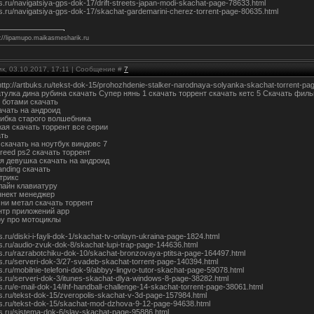
ks.ru/navigatsiya-gps-dok-17/drift-streets-japan-modi-skachat-page-78633.html
uks.ru/navigatsiya-gps-dok-17/skachat-gardemarini-cherez-torrent-page-80635.html
://lipamupo.maikasmesharik.ru
к, 03.10.2017, 17:11 | Сообщение #
7
http://artbuks.ru/tekst-dok-15/prohozhdenie-stalker-narodnaya-solyanka-skachat-torrent
улка дина рубина скачать Супер нянь 1 скачать торрент скачать кетс 5 Скачать фильмы
с ботами скачать
ачать на андроид
ибка старого волшебника
ая скачать торрент все серии
ать
скачать на ноутбук виндовс 7
reed ps2 скачать торрент
я девушка скачать на андроид
anding скачать
трикс
лайн клавиатуру
ннект менеджер
ни метал скачать торрент
нтр приложений арр
ру про мотоциклы
ks.ru/diski-i-fayli-dok-1/skachat-tv-onlayn-ukraina-page-1824.html
ks.ru/audio-zvuk-dok-8/skachat-lupi-trap-page-144636.html
uks.ru/razrabotchiku-dok-10/skachat-bronzovaya-ptitsa-page-164497.html
uks.ru/serveri-dok-3/27-svadeb-skachat-torrent-page-140394.html
ks.ru/mobilnie-telefoni-dok-9/abbyy-lingvo-tutor-skachat-page-59078.html
uks.ru/serveri-dok-3/itunes-skachat-dlya-windows-8-page-38282.html
ks.ru/e-mail-dok-14/ihf-handball-challenge-14-skachat-torrent-page-38061.html
ks.ru/tekst-dok-15/zveropolis-skachat-v-3d-page-157984.html
uks.ru/tekst-dok-15/skachat-mod-dzhova-9-12-page-94638.html
uks.ru/sistema-dok-6/slay-skachat-page-95886.html