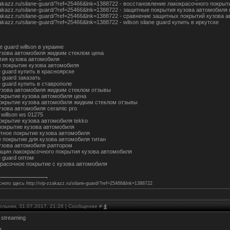
zzakazz.ru/silane-guard/?ref=25466&lnk=1388722 - восстановление лакокрасочного покры
zzakazz.ru/silane-guard/?ref=25466&lnk=1388722 - защитные покрытия кузова автомобиля 
zzakazz.ru/silane-guard/?ref=25466&lnk=1388722 - сравнение защитных покрытий кузова 
zzakazz.ru/silane-guard/?ref=25466&lnk=1388722 - wilson silane guard купить в иркутске
e guard willson в украине
узова автомобиля жидким стеклом цена
тия кузова автомобиля
 покрытие кузова автомобиля
ne guard купить в красноярске
e guard заказать
ne guard купить в ставрополе
узова автомобиля жидким стеклом отзывы
окрытие кузова автомобиля цена
окрытие кузова автомобиля жидким стеклом отзывы
узова автомобиля ceramic pro
 willson ws 01275
окрытие кузова автомобиля tekko
покрытие кузова автомобиля
итное покрытие кузова автомобиля
 покрытие для кузова автомобиля титан
узова автомобиля раптором
лщин лакокрасочного покрытия кузова автомобиля
ne guard оптом
красочное покрытие с кузова автомобиля
ного здесь http://vip-zzakazz.ru/silane-guard/?ref=25466&lnk=1388722
ельник, 31.07.2017, 21:26 | Сообщение #
4
 streaming