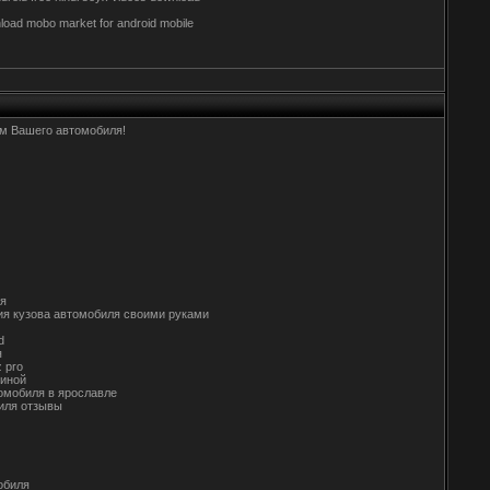
nload mobo market for android mobile
ом Вашего автомобиля!
ля
ытия кузова автомобиля своими руками
d
я
z pro
виной
втомобиля в ярославле
биля отзывы
мобиля