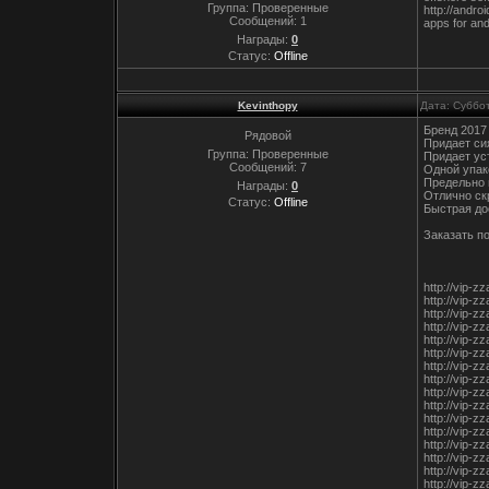
Группа: Проверенные
http://andr
Сообщений:
1
apps for and
Награды:
0
Статус:
Offline
Kevinthopy
Дата: Суббо
Бренд 2017
Рядовой
Придает си
Группа: Проверенные
Придает ус
Сообщений:
7
Одной упак
Предельно 
Награды:
0
Отлично ск
Статус:
Offline
Быстрая до
Заказать по
http://vip-
http://vip-
http://vip-
http://vip-
http://vip-
http://vip-
http://vip-
http://vip-
http://vip-
http://vip-
http://vip-
http://vip-z
http://vip-
http://vip-z
http://vip-z
http://vip-