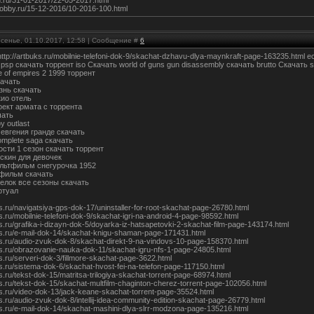
in.ru/31-01-2017/22-05-2017.html
xhobby.ru/15-12-2016/10-2016-100.html
есенье, 01.10.2017, 12:58 | Сообщение #
6
http://artbuks.ru/mobilnie-telefoni-dok-9/skachat-dzhavu-dlya-maynkraft-page-163235.ht
 psp скачать торрент iso Скачать world of guns gun disassembly скачать brutto Скачать s
 of empires 2 1999 торрент
качать
знь скачать
кио отель
оект армата с торрента
чать
у outlast
 евгения гранде скачать
omplete saga скачать
ости 1 сезон скачать торрент
 скин для девочек
льтфильм снегурочка 1952
фильм скачать
елок все сезоны скачать
ртуал
ks.ru/navigatsiya-gps-dok-17/uninstaller-for-root-skachat-page-26780.html
ks.ru/mobilnie-telefoni-dok-9/skachat-igri-na-android-4-page-98592.html
ks.ru/grafika-i-dizayn-dok-5/doyarka-iz-hatsapetovki-2-skachat-film-page-143174.html
uks.ru/e-mail-dok-14/skachat-knigu-shaman-page-171431.html
uks.ru/audio-zvuk-dok-8/skachat-direkt-9-na-vindovs-10-page-158370.html
uks.ru/obrazovanie-nauka-dok-11/skachat-igru-nfs-1-page-24805.html
ks.ru/serveri-dok-3/fillmore-skachat-page-3622.html
ks.ru/sistema-dok-6/skachat-hvost-fei-na-telefon-page-117150.html
ks.ru/tekst-dok-15/matritsa-trilogiya-skachat-torrent-page-68974.html
ks.ru/tekst-dok-15/skachat-multfilm-chaginton-cherez-torrent-page-102056.html
ks.ru/video-dok-13/jack-keane-skachat-torrent-page-35524.html
ks.ru/audio-zvuk-dok-8/intellij-idea-community-edition-skachat-page-26779.html
uks.ru/e-mail-dok-14/skachat-mashini-dlya-slrr-modzona-page-135216.html