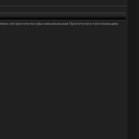
е шлюхи спб проститутки уфы комсомольская Проститутки в толстопальцево