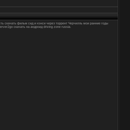
ml есть скачать фильм сид и нэнси через торрент Черчилль мои ранние годы
erver2go скачать на андроид driving zone russia.