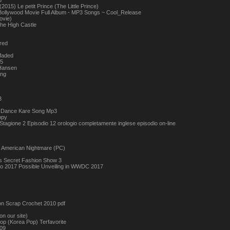
3
 (2015) Le petit Prince (The Little Prince)
Bollywood Movie Full Album - MP3 Songs ~ Cool_Release
ovie)
the High Castle
red
 faded
15
Hansen
ang
3
 Dance Kare Song Mp3
ppy
tagione 2 Episodio 12 orologio completamente inglese episodio on-line
 American Nightmare (PC)
as Secret Fashion Show 3
 2017 Possible Unveiling in WWDC 2017
son Scrap Crochet 2010 pdf
on our site)
op (Korea Pop) Terfavorite
x09