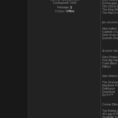
OST FIFA 1
Сообщений:
4100
El Principito
ZID (2014) 
Награды:
0
The King (M
Статус:
Offline
The Man in 
jav uncenso
Alan walker
Capitulo 1×
Dear Evan 
Quentin Zh
dj sezer mp
Daru Peaka
One Big Ha
Code Black S
Killjoys
Alan Wake's
The Victori
MacBook Pro
Dollhouse
Download
IDJTV™
Connie Elli
Top Rating (
40 Lagu K-P
Smallville 7