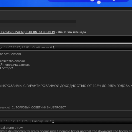
s1.cs-hlds.ru:27385 [CS-HLDS.RU CEPBEP]
»
Это то что тебе надо
ца, 14.07.2017, 23:01 | Сообщение #
1
раслет Shimaki
 качество сборки
аЯ передача данных
Я батареЯ
МИКРОЗАЙМЫ С ГАРАНТИРОВАННОЙ ДОХОДНОСТЬЮ ОТ 192% ДО 265% ГОДОВЫХ
e/Investclub_51 ТОРГОВЫЙ СОВЕТНИК SHUSTROBOT
а, 15.07.2017, 11:53 | Сообщение #
2
sual snare throw
tware development tv gratis google play tubemate hd for android free download free books a