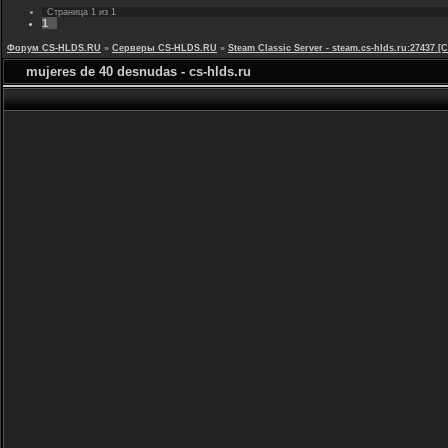
Страница
1
из
1
1
Форум CS-HLDS.RU
»
Серверы CS-HLDS.RU
»
Steam Classic Server - steam.cs-hlds.ru:27437
mujeres de 40 desnudas - cs-hlds.ru