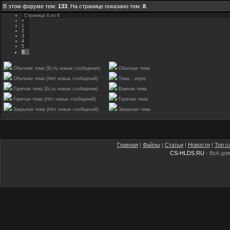
В этом форуме тем:
133
. На странице показано тем:
8
.
Страница
6
из
6
«
1
2
3
4
5
6
Обычная тема (Есть новые сообщения)
Обычная тема
Обычная тема (Нет новых сообщений)
Тема - опрос
Горячая тема (Есть новые сообщения)
Важная тема
Горячая тема (Нет новых сообщений)
Горячая тема
Закрытая тема (Нет новых сообщений)
Закрытая тема
Главная
|
Файлы
|
Статьи
|
Новости
|
Топ с
CS-HLDS.RU
- Всё для