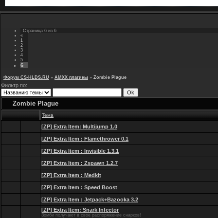
Страница
6
из
6
«
1
2
3
4
5
6
Форум CS-HLDS.RU
»
AMXX плагины
»
Zombie Plague
Фильтр по:
Zombie Plague
Тема
[ZP] Extra Item: Multijump 1.0
[ZP] Extra Item : Flamethrower 0.1
[ZP] Extra Item : Invisible 1.3.1
[ZP] Extra Item : Zspawn 1.2.7
[ZP] Extra Item : Medkit
[ZP] Extra Item : Speed Boost
[ZP] Extra Item : Jetpack+Bazooka 3.2
[ZP] Extra Item: Snark Infector
Зомби получают в свое распоряжение снарков!