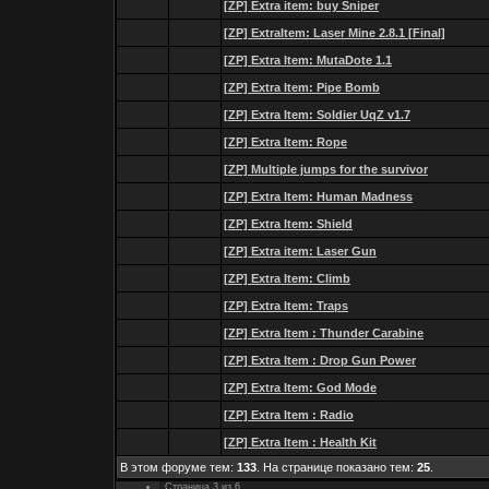
[ZP] Extra item: buy Sniper
[ZP] ExtraItem: Laser Mine 2.8.1 [Final]
[ZP] Extra Item: MutaDote 1.1
[ZP] Extra Item: Pipe Bomb
[ZP] Extra Item: Soldier UqZ v1.7
[ZP] Extra Item: Rope
[ZP] Multiple jumps for the survivor
[ZP] Extra Item: Human Madness
[ZP] Extra Item: Shield
[ZP] Extra item: Laser Gun
[ZP] Extra Item: Climb
[ZP] Extra Item: Traps
[ZP] Extra Item : Thunder Carabine
[ZP] Extra Item : Drop Gun Power
[ZP] Extra Item: God Mode
[ZP] Extra Item : Radio
[ZP] Extra Item : Health Kit
В этом форуме тем:
133
. На странице показано тем:
25
.
Страница
3
из
6