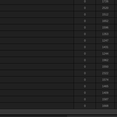
0
1726
0
2520
0
1512
0
1652
0
1596
0
1353
0
1247
0
1431
0
1244
0
1962
0
1550
0
2322
0
1574
0
1465
0
1409
0
1587
0
1668