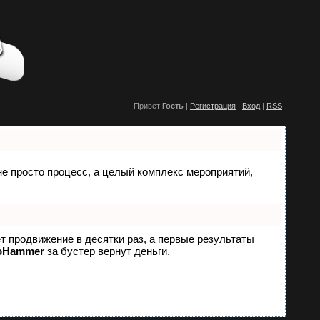
Привет
Гость
|
Регистрация
|
Вход
|
RSS
 не просто процесс, а целый комплекс мероприятий,
ет продвижение в десятки раз, а первые результаты
oHammer
за бустер
вернут деньги.