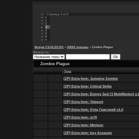
Страница
3
из
6
«
1
2
3
4
5
6
»
Форум CS-HLDS.RU
»
AMXX плагины
»
Zombie Plague
Фильтр по:
Zombie Plague
Тема
[ZP] Extra Item: Jumping Zombie
[ZP] Extra Item: Critical Strike
[ZP] Extra Item: Energy Suit [3 MultiModes] v.1
[ZP] Extra Item: Teleport
[ZP] Extra Item: Отец Григорий v1.0
[ZP] Extra item: m79
[ZP] Extra item: Minigun
[ZP] Extra item: buy Assassin