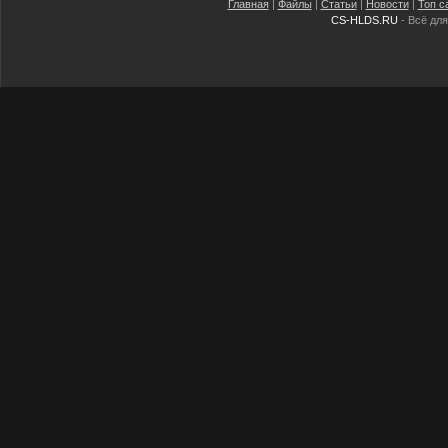
Главная
|
Файлы
|
Статьи
|
Новости
|
Топ с
CS-HLDS.RU
- Всё для