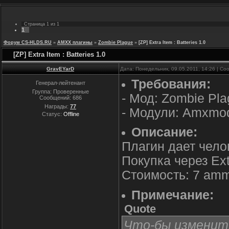
Страница
1
из
1
1
Форум CS-HLDS.RU
»
AMXX плагины
»
Zombie Plague
»
[ZP] Extra Item : Batteries 1.0
[ZP] Extra Item : Batteries 1.0
GravEYarD
Дата: Понедельник, 09.05.2011, 14:26 | С
Требования:
Генерал-лейтенант
Группа: Проверенные
- Мод: Zombie Pl
Сообщений:
686
Награды:
77
- Модули: Amxmo
Статус:
Offline
Описание:
Плагин дает чел
Покупка через Ext
Стоимость: 7 am
Примечание:
Quote
Что-бы изменит