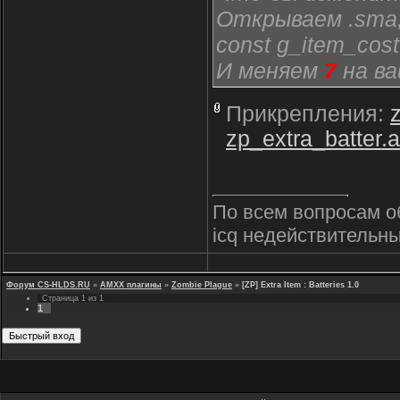
Открываем .sma,
const g_item_cos
И меняем
7
на ва
Прикрепления:
zp_extra_batter.
По всем вопросам о
icq недействительны
Форум CS-HLDS.RU
»
AMXX плагины
»
Zombie Plague
»
[ZP] Extra Item : Batteries 1.0
Страница
1
из
1
1