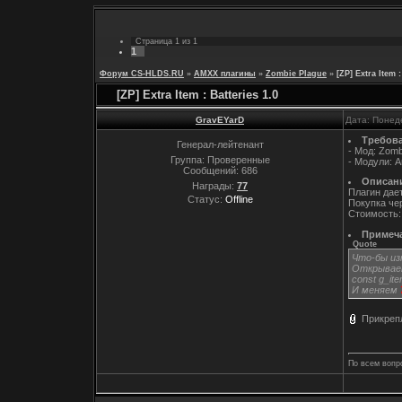
Страница
1
из
1
1
Форум CS-HLDS.RU
»
AMXX плагины
»
Zombie Plague
»
[ZP] Extra Item :
[ZP] Extra Item : Batteries 1.0
GravEYarD
Дата: Понед
Требова
Генерал-лейтенант
- Мод: Zomb
Группа: Проверенные
- Модули: 
Сообщений:
686
Описан
Награды:
77
Плагин дае
Статус:
Offline
Покупка чер
Стоимость:
Примеч
Quote
Что-бы и
Открываем
const g_it
И меняем
Прикреп
По всем вопр