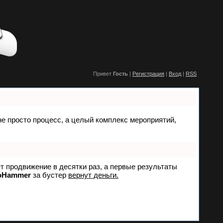
Привет
Гость
|
Регистрация
|
Вход
|
RSS
 не просто процесс, а целый комплекс мероприятий,
ет продвижение в десятки раз, а первые результаты
oHammer
за бустер
вернут деньги.