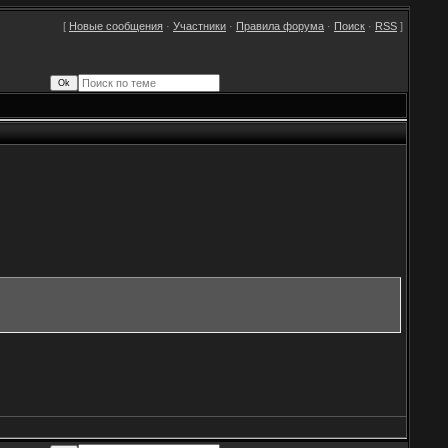
[
Новые сообщения
·
Участники
·
Правила форума
·
Поиск
·
RSS
]