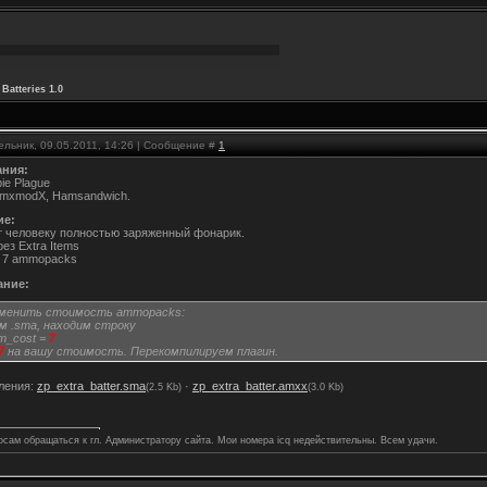
 Batteries 1.0
ельник, 09.05.2011, 14:26 | Сообщение #
1
ния:
ie Plague
AmxmodX, Hamsandwich.
ие:
т человеку полностью заряженный фонарик.
ез Extra Items
 7 ammopacks
ание:
зменить стоимость ammopacks:
 .sma, находим строку
em_cost =
7
7
на вашу стоимость. Перекомпилируем плагин.
ления:
zp_extra_batter.sma
·
zp_extra_batter.amxx
(2.5 Kb)
(3.0 Kb)
осам обращаться к гл. Администратору сайта. Мои номера icq недействительны. Всем удачи.