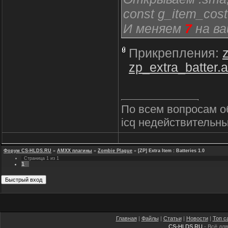
const g_item_cos
И меняем
7
на ва
Прикрепления:
zp_extra_batter.
По всем вопросам о
icq недействительны
Форум CS-HLDS.RU
»
AMXX плагины
»
Zombie Plague
»
[ZP] Extra Item : Batteries 1.0
Страница
1
из
1
1
Главная
|
Файлы
|
Статьи
|
Новости
|
Топ с
CS-HLDS.RU
- Всё для