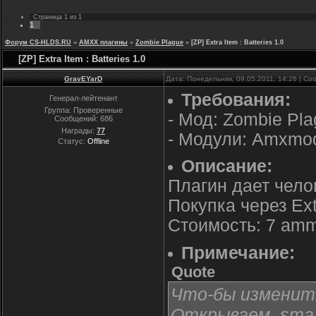
Страница
1
из
1
1
Форум CS-HLDS.RU
»
AMXX плагины
»
Zombie Plague
»
[ZP] Extra Item : Batteries 1.0
[ZP] Extra Item : Batteries 1.0
GravEYarD
Дата: Понедельник, 09.05.2011, 14:26 | С
Требования:
Генерал-лейтенант
Группа: Проверенные
- Мод: Zombie Pl
Сообщений:
686
Награды:
77
- Модули: Amxmo
Статус:
Offline
Описание:
Плагин дает чел
Покупка через Ext
Стоимость: 7 am
Примечание:
Quote
Что-бы изменит
Открываем .sma,