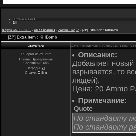
Страница
1
из
1
1
Форум CS-HLDS.RU
»
AMXX плагины
»
Zombie Plague
»
[ZP] Extra Item : KillBomb
[ZP] Extra Item : KillBomb
GravEYarD
Дата: Понедельник, 09.05.2011, 14:51 | С
Описание:
Генерал-лейтенант
Группа: Проверенные
Добавляет новый п
Сообщений:
686
Награды:
77
взрывается, то вс
Статус:
Offline
людей).
Цена: 20 Ammo P
Примечание:
Quote
По стандарту мод
По стандарту ра