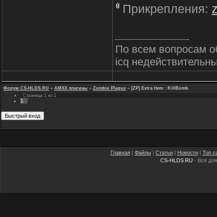
Прикрепления:
По всем вопросам о
icq недействительны
Форум CS-HLDS.RU
»
AMXX плагины
»
Zombie Plague
»
[ZP] Extra Item : KillBomb
Страница
1
из
1
1
Главная
|
Файлы
|
Статьи
|
Новости
|
Топ с
CS-HLDS.RU
- Всё для