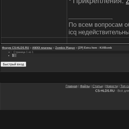
Прикрепления:
По всем вопросам о
icq недействительны
Форум CS-HLDS.RU
»
AMXX плагины
»
Zombie Plague
»
[ZP] Extra Item : KillBomb
Страница
1
из
1
1
Главная
|
Файлы
|
Статьи
|
Новости
|
Топ с
CS-HLDS.RU
- Всё для