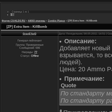
Страница
1
из
1
1
Форум CS-HLDS.RU
»
AMXX плагины
»
Zombie Plague
»
[ZP] Extra Item : KillBomb
[ZP] Extra Item : KillBomb
GravEYarD
Дата: Понедельник, 09.05.2011, 14:51 | С
Описание:
Генерал-лейтенант
Группа: Проверенные
Добавляет новый п
Сообщений:
686
Награды:
77
взрывается, то вс
Статус:
Offline
людей).
Цена: 20 Ammo P
Примечание:
Quote
По стандарту мод
По стандарту ра