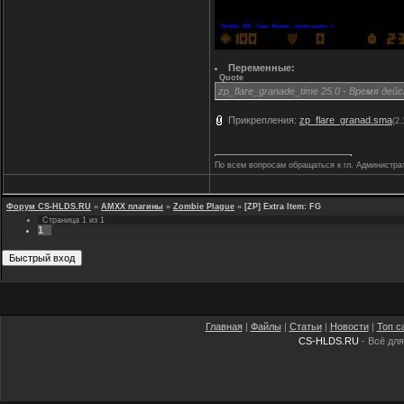
Переменные:
Quote
zp_flare_granade_time 25.0 - Время дей
Прикрепления:
zp_flare_granad.sma
(2.
По всем вопросам обращаться к гл. Администра
Форум CS-HLDS.RU
»
AMXX плагины
»
Zombie Plague
»
[ZP] Extra Item: FG
Страница
1
из
1
1
Главная
|
Файлы
|
Статьи
|
Новости
|
Топ с
CS-HLDS.RU
- Всё для