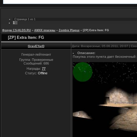
Страница
1
из
1
1
Форум CS-HLDS.RU
»
AMXX плагины
»
Zombie Plague
»
[ZP] Extra Item: FG
[ZP] Extra Item: FG
GravEYarD
Дата: Воскресенье, 05.06.2011, 20:07 | С
Описание:
Генерал-лейтенант
Покупка этого пункта дает бесконечный 
Группа: Проверенные
Сообщений:
686
Награды:
77
Статус:
Offline