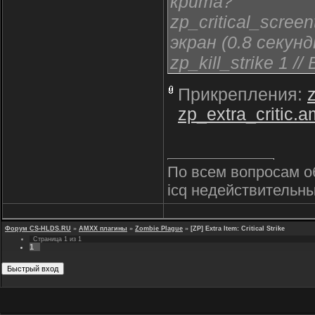
крита?
zp_critical_scree
экран (0.8 секунд
zp_kill_strike 1 
zp_kill_chance 1
Прикрепления:
= 1%)
zp_extra_critic.
По всем вопросам о
icq недействительны
Форум CS-HLDS.RU
»
AMXX плагины
»
Zombie Plague
»
[ZP] Extra Item: Critical Strike
Страница
1
из
1
1