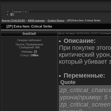
Страница
1
из
1
1
Форум CS-HLDS.RU
»
AMXX плагины
»
Zombie Plague
»
[ZP] Extra Item: Critical Strike
[ZP] Extra Item: Critical Strike
GravEYarD
Дата: Четверг, 09.06.2011, 22:07 | Сообще
Описание:
Генерал-лейтенант
Группа: Проверенные
При покупке этог
Сообщений:
686
Награды:
77
критический урон,
Статус:
Offline
который убивает 
Переменные:
Quote
zp_critical_chan
урона(пример: 5 
zp_critical_scre