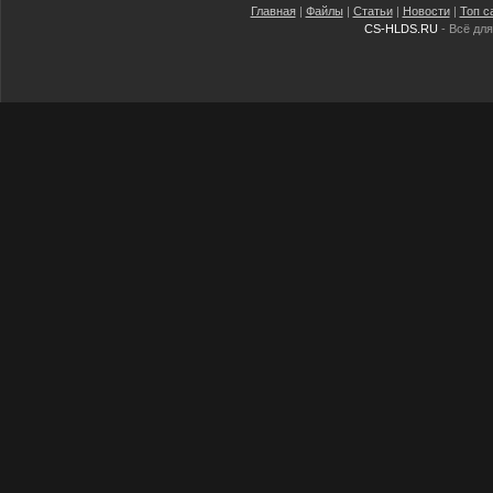
Главная
|
Файлы
|
Статьи
|
Новости
|
Топ с
CS-HLDS.RU
- Всё для