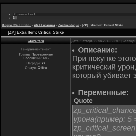
Страница
1
из
1
1
Форум CS-HLDS.RU
»
AMXX плагины
»
Zombie Plague
»
[ZP] Extra Item: Critical Strike
[ZP] Extra Item: Critical Strike
GravEYarD
Дата: Четверг, 09.06.2011, 22:07 | Сообще
Описание:
Генерал-лейтенант
Группа: Проверенные
При покупке этог
Сообщений:
686
Награды:
77
критический урон,
Статус:
Offline
который убивает 
Переменные:
Quote
zp_critical_chan
урона(пример: 5 
zp_critical_scre