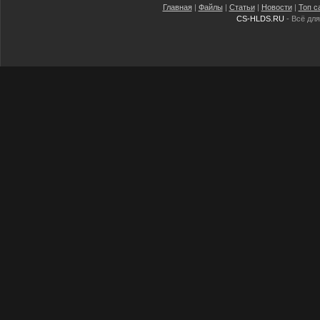
Главная
|
Файлы
|
Статьи
|
Новости
|
Топ с
CS-HLDS.RU
- Всё для