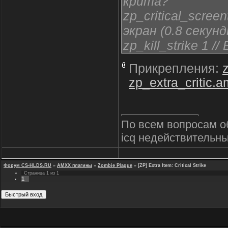
крита?
zp_critical_scree
экран (0.8 секунд
zp_kill_strike 1 
zp_kill_chance 1
Прикрепления:
= 1%)
zp_extra_critic.
По всем вопросам о
icq недействительны
Форум CS-HLDS.RU
»
AMXX плагины
»
Zombie Plague
»
[ZP] Extra Item: Critical Strike
Страница
1
из
1
1