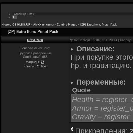
Страница
1
из
1
1
Форум CS-HLDS.RU
»
AMXX плагины
»
Zombie Plague
»
[ZP] Extra Item: Pistol Pack
[ZP] Extra Item: Pistol Pack
GravEYarD
Дата: Четверг, 09.06.2011, 23:14 | Сообще
Описание:
Генерал-лейтенант
Группа: Проверенные
При покупке этог
Сообщений:
686
Награды:
77
hp, и гравитацию.
Статус:
Offline
Переменные:
Quote
Health = register_
Armor = register_c
Gravity = register
Прикрепления: