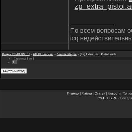
zp_extra_pistol.
По всем вопросам о
icq недействительны
Форум CS-HLDS.RU
»
AMXX плагины
»
Zombie Plague
»
[ZP] Extra Item: Pistol Pack
Страница
1
из
1
1
Главная
|
Файлы
|
Статьи
|
Новости
|
Топ с
CS-HLDS.RU
- Всё для