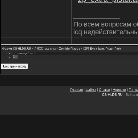
По всем вопросам о
icq недействительны
Форум CS-HLDS.RU
»
AMXX плагины
»
Zombie Plague
»
[ZP] Extra Item: Pistol Pack
Страница
1
из
1
1
Главная
|
Файлы
|
Статьи
|
Новости
|
Топ с
CS-HLDS.RU
- Всё для