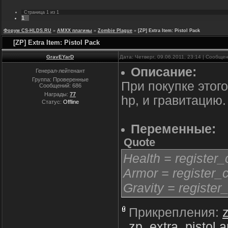
Страница
1
из
1
1
Форум CS-HLDS.RU
»
AMXX плагины
»
Zombie Plague
»
[ZP] Extra Item: Pistol Pack
[ZP] Extra Item: Pistol Pack
GravEYarD
Дата: Четверг, 09.06.2011, 23:14 | Сообще
Описание:
Генерал-лейтенант
Группа: Проверенные
При покупке этог
Сообщений:
686
Награды:
77
hp, и гравитацию.
Статус:
Offline
Переменные:
Quote
Health = register_
Armor = register_c
Gravity = register
Прикрепления:
zp_extra_pistol.