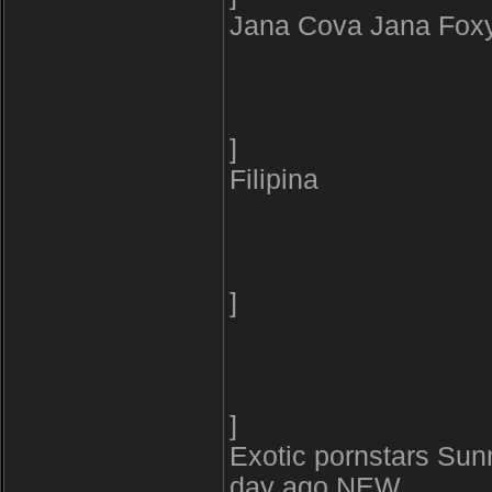
Jana Cova Jana Foxy
]
Filipina
]
]
Exotic pornstars Sun
day ago NEW