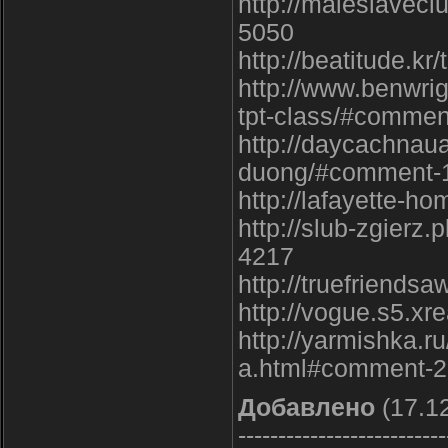
http://maleslavec
5050
http://beatitude.k
http://www.benwri
tpt-class/#comme
http://daycachnau
duong/#comment-
http://lafayette-h
http://slub-zgierz
4217
http://truefriend
http://vogue.s5.xr
http://yarmishka.r
a.html#comment-
Добавлено
(17.12
--------------------------