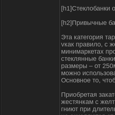
[h1]Стеклобанки о
[h2]Привычные бан
Эта категория та
vкак правило, с 
минимаркетах про
стеклянные банк
размеры – от 250
можно использоват
Основное то, что
Приобретая закат
жестянкам с желт
гниют при длител