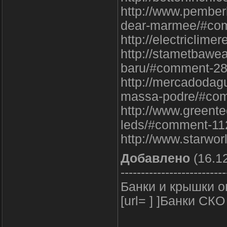
http://www.pemberl
dear-marmee/#co
http://electricli
http://stametbawe
baru/#comment-2
http://mercadodag
massa-podre/#co
http://www.greente
leds/#comment-11
http://www.starw
Добавлено
(16.12
--------------------------
Банки и крышки о
[url= ] ]Банки СКО