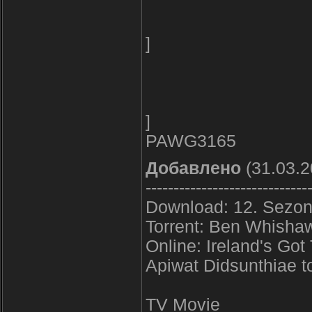
]
]
PAWG3165
Добавлено
(31.03.2
-----------------------------
Download: 12. Sezon
Torrent: Ben Whishaw
Online: Ireland's Got T
Apiwat Didsunthiae to
TV Movie