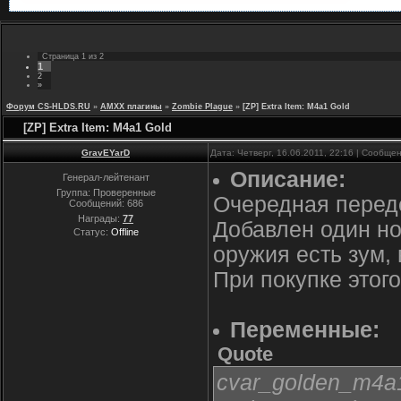
Страница
1
из
2
1
2
»
Форум CS-HLDS.RU
»
AMXX плагины
»
Zombie Plague
»
[ZP] Extra Item: M4a1 Gold
[ZP] Extra Item: M4a1 Gold
GravEYarD
Дата: Четверг, 16.06.2011, 22:16 | Сообще
Описание:
Генерал-лейтенант
Группа: Проверенные
Очередная переде
Сообщений:
686
Награды:
77
Добавлен один но
Статус:
Offline
оружия есть зум,
При покупке этог
Переменные:
Quote
cvar_golden_m4a1