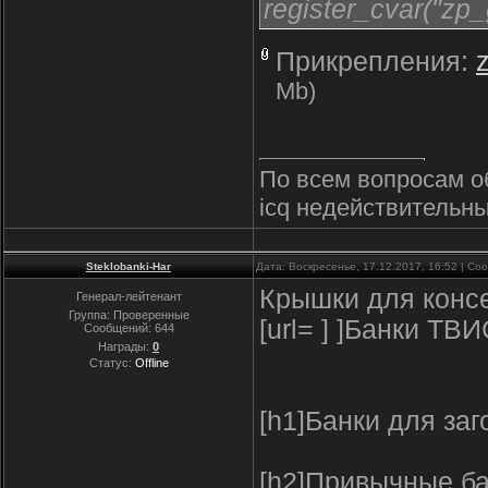
register_cvar("zp
Прикрепления:
Mb)
По всем вопросам о
icq недействительны
Steklobanki-Har
Дата: Воскресенье, 17.12.2017, 16:52 | С
Крышки для конс
Генерал-лейтенант
Группа: Проверенные
[url= ] ]Банки ТВИ
Сообщений:
644
Награды:
0
Статус:
Offline
[h1]Банки для заг
[h2]Привычные бан