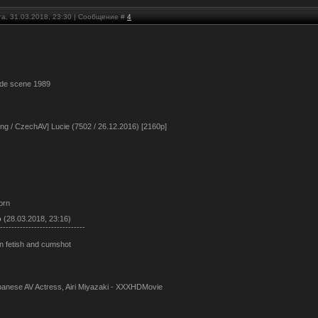
та, 31.03.2018, 23:30 | Сообщение #
4
ude scene 1989
ng / CzechAV] Lucie (7502 / 26.12.2016) [2160p]
orn
о
(28.03.2018, 23:16)
------------------------------
n fetish and cumshot
apanese AV Actress, Airi Miyazaki - XXXHDMovie