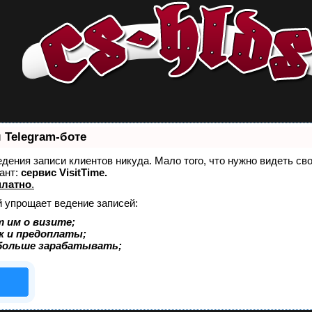
 Telegram-боте
ведения записи клиентов никуда. Мало того, что нужно видеть св
ант:
сервис VisitTime.
платно
.
й упрощает ведение записей:
 им о визите;
к и предоплаты;
больше зарабатывать;