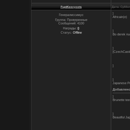
FuptKeecycets
Дата: Суббо
]
Генералиссимус
Africain(e)
Группа: Проверенные
Сообщений:
4100
Награды:
0
]
Статус:
Offline
Bo derek n
]
[CzechCasti
]
]
Japanese P
Добавлен
---------------
]
Brunette tee
]
Beautiful J