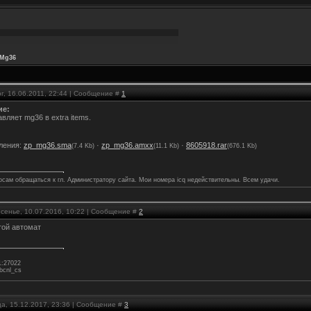
: Mg36
г, 16.06.2011, 22:44 | Сообщение #
1
ие:
вляет mg36 в extra items.
ления:
zp_mg36.sma
·
zp_mg36.amxx
·
8605918.rar
(7.4 Kb)
(11.1 Kb)
(676.1 Kb)
осам обращаться к гл. Администратору сайта. Мои номера icq недействительны. Всем удачи.
есенье, 10.07.2016, 10:22 | Сообщение #
2
ой автомат
1:27022
/bcnl_cs
ца, 15.12.2017, 23:36 | Сообщение #
3