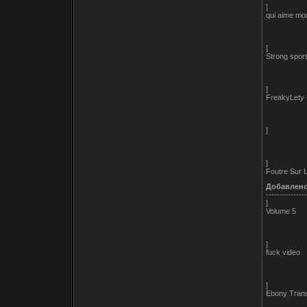
]
qui aime mon
]
Strong sport
]
FreakyLety -
]
]
Foutre Sur 
Добавлен
---------------
]
Volume 5
]
fuck video
]
Ebony Trans