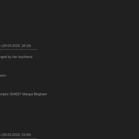
о
(29.03.2018, 18:16)
------------------------------
nged by her boyfriend
porn
Empire S04E07 Margot Bingham
о
(29.03.2018, 23:09)
------------------------------