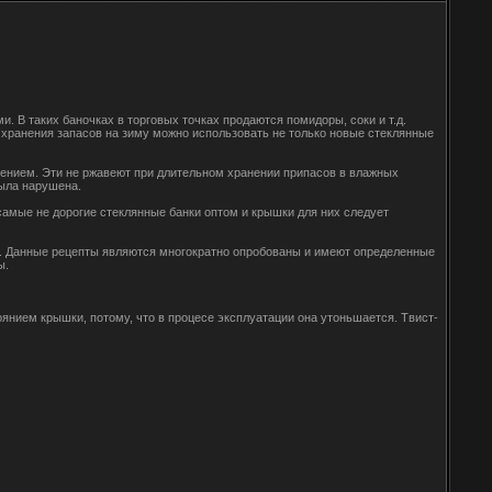
. В таких баночках в торговых точках продаются помидоры, соки и т.д.
 хранения запасов на зиму можно использовать не только новые стеклянные
ением. Эти не ржавеют при длительном хранении припасов в влажных
была нарушена.
самые не дорогие стеклянные банки оптом и крышки для них следует
ей. Данные рецепты являются многократно опробованы и имеют определенные
ы.
янием крышки, потому, что в процесе эксплуатации она утоньшается. Твист-