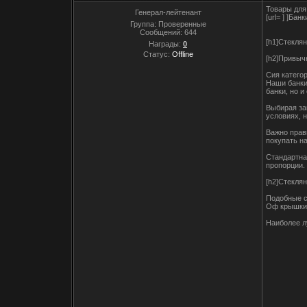
Товары для
Генерал-лейтенант
[url= ] ]Бан
Группа: Проверенные
Сообщений:
644
[h1]Стеклян
Награды:
0
Статус:
Offline
[h2]Привыч
Сия категор
Наши банки
банки, но 
Выбирая за
условиях, 
Важно прав
покупать на
Стандартна
пропорции.
[h2]Стекля
Подобные с
Оф крышки 
Наиболее лу