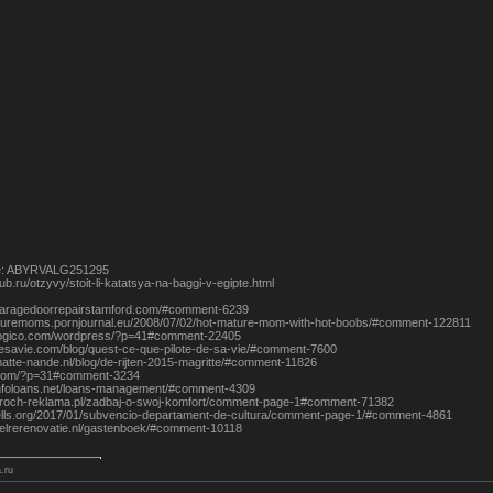
e: ABYRVALG251295
lub.ru/otzyvy/stoit-li-katatsya-na-baggi-v-egipte.html
garagedoorrepairstamford.com/#comment-6239
aturemoms.pornjournal.eu/2008/07/02/hot-mature-mom-with-hot-boobs/#comment-122811
ologico.com/wordpress/?p=41#comment-22405
tedesavie.com/blog/quest-ce-que-pilote-de-sa-vie/#comment-7600
matte-nande.nl/blog/de-rijten-2015-magritte/#comment-11826
t.com/?p=31#comment-3234
infoloans.net/loans-management/#comment-4309
groch-reklama.pl/zadbaj-o-swoj-komfort/comment-page-1#comment-71382
vells.org/2017/01/subvencio-departament-de-cultura/comment-page-1/#comment-4861
gelrerenovatie.nl/gastenboek/#comment-10118
.ru