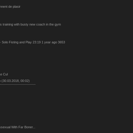
nent de plasir
s training with busty new coach in the gym
 Solo Fisting and Play 23:19 1 year ago 3653
Le Cul
о
(30.03.2018, 00:02)
------------------------------
sexual With Far Boner...