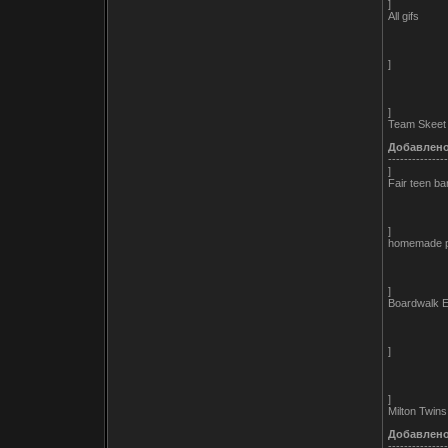
]
All gifs
]
]
Team Skeet
Добавлен
---------------
]
Fair teen ba
]
homemade 
]
Boardwalk 
]
]
Milton Twins
Добавлен
---------------