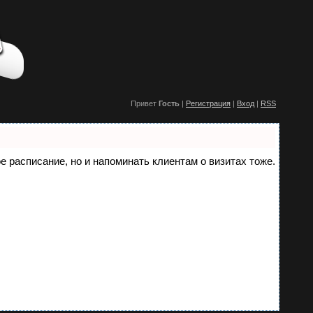
Привет
Гость
|
Регистрация
|
Вход
|
RSS
ое расписание, но и напоминать клиентам о визитах тоже.