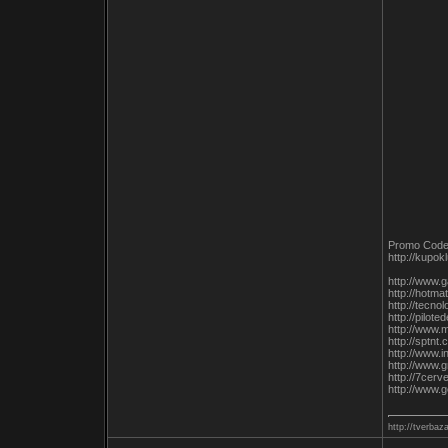
Promo Cod
http://kupok
http://www.
http://hotm
http://tecn
http://pilo
http://www.
http://sptn
http://www.
http://www.
http://7cer
http://www.
http://tverbaza