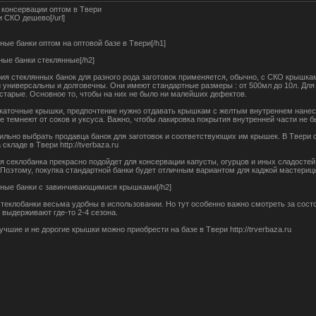
 консервации оптом в Твери
ки СКО дешево[/url]
ные банки оптом на оптовой базе в Твери[/h1]
ные банки стеклянные[/h2]
ия стеклянных банок для разного рода заготовок применяется, обычно, с СКО крышками
 универсальны и долговечны. Они имеют стандартные размеры : от 500мл до 10л. Для
и старые. Основное то, чтобы на них не было ни малейших дефектов.
каточные крышки, предпочтение нужно отдавать крышкам с желтым внутреннем нанес
не темнеют от соков и уксуса. Важно, чтобы лакировка покрытия внутренней части не 
ильно выбрать продавца банок для заготовок и соответствующих им крышек. В Твери 
 складе в Твери http://tverbaza.ru
я секлобанка прекрасно подойдет для консервации капусты, огурцов и иных сладост
 Поэтому, покупка стандартной банки будет отличным вариантом для каджой мастериц
нные банки с завинчивающимися крышками[/h2]
теклобанки весьма удобны в использовании. Но тут особенно важно смотреть за состо
выдерживают где-то 2-4 сезона.
чшие и не дорогие крышки можно приобрести на базе в Твери http://trverbaza.ru