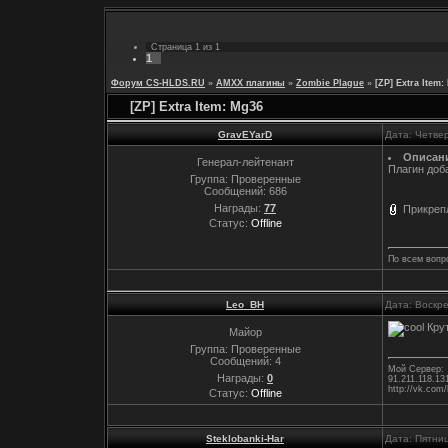
Страница
1
из
1
1
Форум CS-HLDS.RU
»
AMXX плагины
»
Zombie Plague
»
[ZP] Extra Item
[ZP] Extra Item: Mg36
GravEYarD
Дата: Четвер
Описан
Генерал-лейтенант
Плагин доба
Группа: Проверенные
Сообщений:
686
Награды:
77
Прикреп
Статус:
Offline
По всем вопр
Leo_BH
Дата: Воскр
Крут
Майор
Группа: Проверенные
Сообщений:
4
Мой Сервер:
Награды:
0
91.211.118.13
http://vk.com
Статус:
Offline
Steklobanki-Har
Дата: Пятни