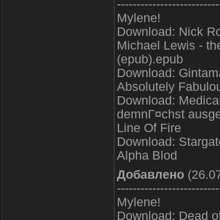
--------------------------
Mylene!
Download: Nick Ro
Michael Lewis - th
(epub).epub
Download: Gintama 
Absolutely Fabul
Download: Medical
demnГ¤chst ausges
Line Of Fire
Download: Stargate
Alpha Blod
Добавлено
(26.07
--------------------------
Mylene!
Download: Dead o