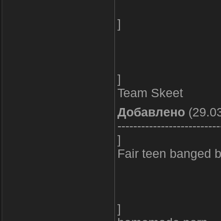
]
]
Team Skeet
Добавлено
(29.03
--------------------------
]
Fair teen banged b
]