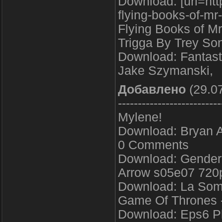
Download: [url=http
flying-books-of-m
Flying Books of Mr
Trigga By Trey So
Download: Fantast
Jake Szymanski,
Добавлено
(29.07
--------------------------
Mylene!
Download: Bryan Ad
0 Comments
Download: Gender
Arrow s05e07 720p
Download: La Somb
Game Of Thrones 
Download: Eps6 Pl