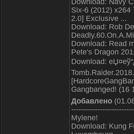
Download: Navy CI
Six-6 (2012) x264
2.0] Exclusive ...
Download: Rob De
Deadly.60.On.A.M
Download: Read m
Pete's Dragon 20
Download: еЏ¤еў
Tomb.Raider.2018
[HardcoreGangBang
Gangbanged! (16 1
Добавлено
(01.08
--------------------------
Mylene!
Download: Kung F