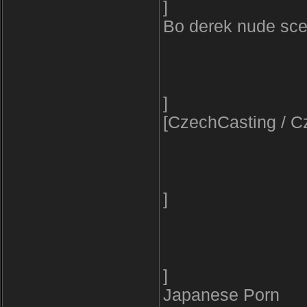
]
Bo derek nude sc
]
[CzechCasting / C
]
]
Japanese Porn