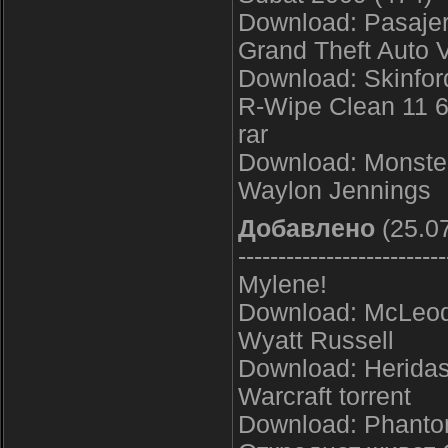
Download: Pasajer
Grand Theft Auto 
Download: Skinfor
R-Wipe Clean 11 6
rar
Download: Monste
Waylon Jennings
Добавлено
(25.07
--------------------------
Mylene!
Download: McLeod
Wyatt Russell
Download: Heridas
Warcraft torrent
Download: Phantom 