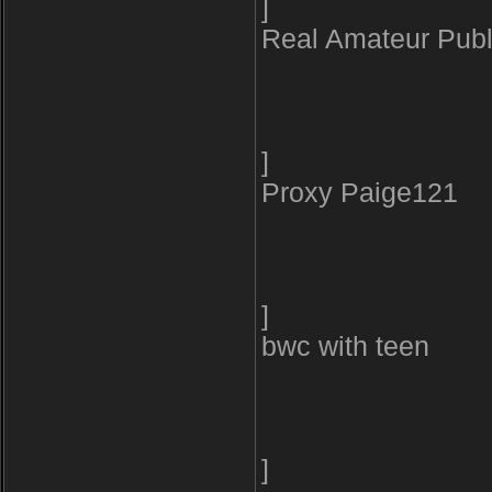
]
Real Amateur Publ
]
Proxy Paige121
]
bwc with teen
]