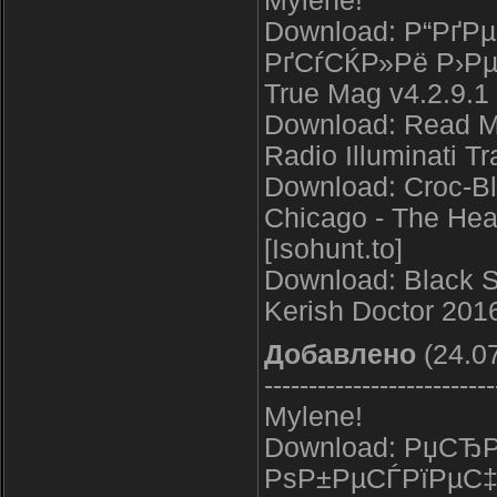
Mylene!
Download: Р“Рґ
РґСѓСЌР»Рё Р›Рµ
True Mag v4.2.9.1
Download: Read M
Radio Illuminati T
Download: Croc-Bl
Chicago - The Hea
[Isohunt.to]
Download: Black S
Kerish Doctor 2016
Добавлено
(24.07
--------------------------
Mylene!
Download: РџСЂ
РѕР±РµСЃРїРµС‡