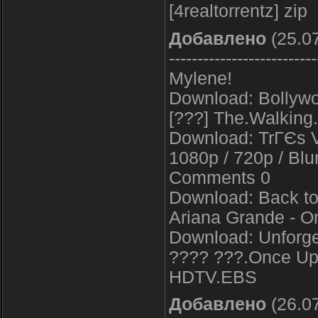
[4realtorrentz] zip
Добавлено
(25.07
--------------------------
Mylene!
Download: Bollywo
[???] The.Walkin
Download: TrГЄs 
1080p / 720p / Blur
Comments 0
Download: Back to 
Ariana Grande - O
Download: Unforget
???? ???.Once Up
HDTV.EBS
Добавлено
(26.07