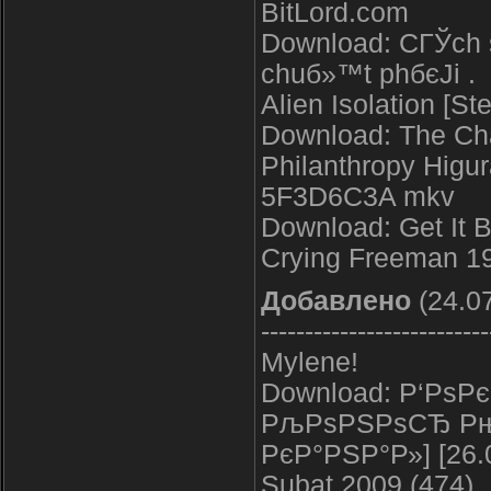
BitLord.com
Download: CГЎch 
chuб»™t phбєЈi .
Alien Isolation [S
Download: The Cha
Philanthropy Higu
5F3D6C3A mkv
Download: Get It 
Crying Freeman 1
Добавлено
(24.07
--------------------------
Mylene!
Download: Р‘Рѕ
РљРѕРЅРѕСЂ Рњ
РєР°РЅР°Р»] [26.
Subat 2009 (474)