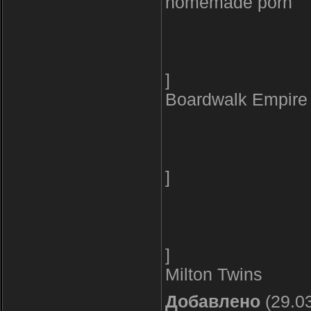
homemade porn
]
Boardwalk Empire
]
]
Milton Twins
Добавлено
(29.03