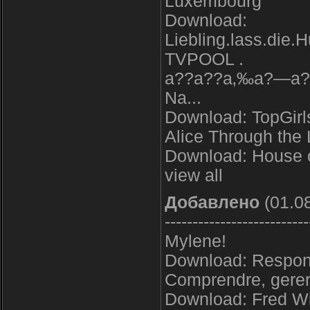
Luxembourg
Download:
Liebling.lass.die
TVPOOL .
a??a??a‚‰a?—a?®a
Na...
Download: TopGirls 
Alice Through the
Download: House o
view all
Добавлено
(01.08
--------------------------
Mylene!
Download: Respon
Comprendre, gerer 
Download: Fred Wi