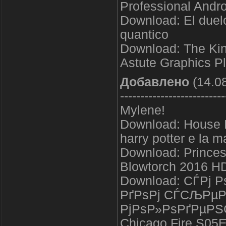
Professional Andr
Download: El duelo
quantico
Download: The King
Astute Graphics P
Добавлено
(14.08
--------------------------
Mylene!
Download: House 
harry potter e la m
Download: Princess
Blowtorch 2016 H
Download: СЃРј
РґРѕРј СЃСЉРµР
РјРѕР»РѕРґРµРЅ
Chicago Fire S05