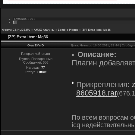
Страница
1
из
1
1
Форум CS-HLDS.RU
»
AMXX плагины
»
Zombie Plague
»
[ZP] Extra Item: Mg36
[ZP] Extra Item: Mg36
GravEYarD
Дата: Четверг, 16.06.2011, 22:44 | Сообще
Описание:
Генерал-лейтенант
Группа: Проверенные
Плагин добавляет 
Сообщений:
686
Награды:
77
Статус:
Offline
Прикрепления:
8605918.rar
(676.
По всем вопросам о
icq недействительны