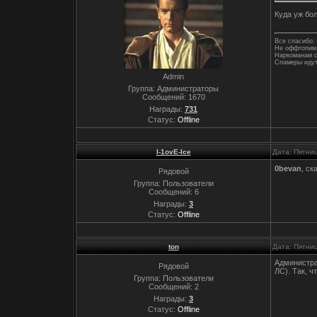
Куда уж бо
Все спасибо: 
Не оффтопим,
Наркоманам с
Спамеры идут
Admin
Группа: Администраторы
Сообщений:
1670
Награды:
731
Статус:
Offline
I-1ovE-Ice
Дата: Пятниц
0bevan
, ск
Рядовой
Группа: Пользователи
Сообщений:
6
Награды:
3
Статус:
Offline
ton
Дата: Пятни
Администра
Рядовой
ЛС). Так, ч
Группа: Пользователи
Сообщений:
2
Награды:
3
Статус:
Offline