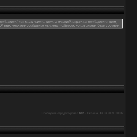
сообщение (нет мини-чата и нет на главной странице сообщения о том,
Я знаю что мое сообщение является offtopом, но извините, дело срочное.
ton
Сообщение отредактировал
-
Пятница, 13.03.2009, 20:06