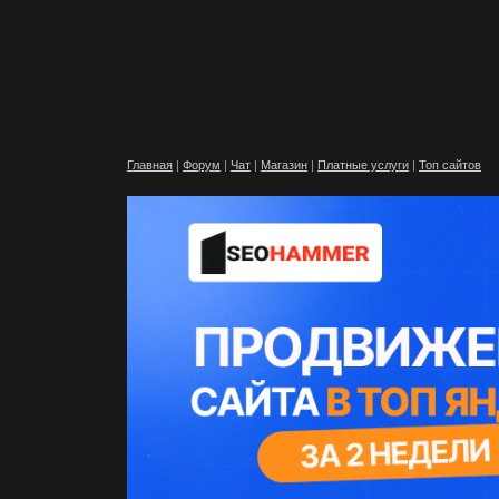
Главная
|
Форум
|
Чат
|
Магазин
|
Платные услуги
|
Топ сайтов