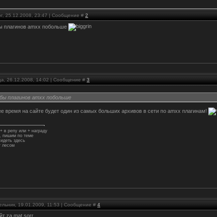
г, 25.12.2008, 23:47 | Сообщение #
2
ы плагинов amxx побольше
ца, 26.12.2008, 14:02 | Сообщение #
3
бы плагинов amxx побольше
е время на сайте будет один из самых больших архивов в сети по amxx плагинам!
+ в репу или + награду
 пишим по теме
идеть здесь
 лесом
ельник, 19.01.2009, 11:53 | Сообщение #
4
т za mat sorr