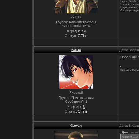
Все спасибо: 
Не оффтопим,
Наркоманам с
Спамеры идут
Admin
Группа: Администраторы
Сообщений:
1670
Награды:
731
Статус:
Offline
naruto
Дата: Вторни
Побольше с
http://cs-porta
Рядовой
Группа: Пользователи
Сообщений:
1
Награды:
3
Статус:
Offline
0bevan
Дата: Вторни
Quote
(
narut
Побольше 