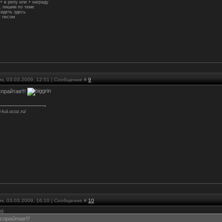
+ в репу или + награду
 пишим по теме
идеть здесь
 лесом
к, 03.03.2009, 12:51 | Сообщение #
9
прайтав!!!
l-kul.ucoz.ru/
к, 03.03.2009, 16:10 | Сообщение #
10
o
)
спрайтав!!!