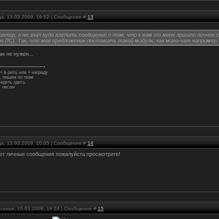
ца, 13.03.2009, 19:52 | Сообщение #
13
атор, я не знал куда влепить сообщение о том, что к вам от меня пришло личное 
о ЛС). Так, что мое предложение поставить такой модуль, как мини-чат например. 
м не нужен...
+ в репу или + награду
 пишим по теме
идеть здесь
 лесом
ца, 13.03.2009, 20:05 | Сообщение #
14
 вот личные сообщения пожалуйста просмотрите!
есенье, 15.03.2009, 19:24 | Сообщение #
15