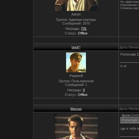
Не оффтопим,
Наркоманам с
Спамеры идут
Admin
Группа: Администраторы
Сообщений:
1670
Награды:
731
Статус:
Offline
UniX^
Дата: Пятни
Pomenajte D
hi all
Рядовой
Группа: Пользователи
Сообщений:
1
Награды:
3
Статус:
Offline
0bevan
Дата: Пятни
Quote
(
UniX
Pomenajte 
где я тебе