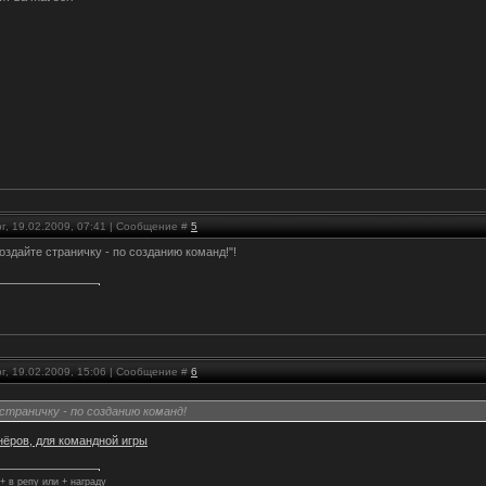
г, 19.02.2009, 07:41 | Сообщение #
5
здайте страничку - по созданию команд!"!
г, 19.02.2009, 15:06 | Сообщение #
6
страничку - по созданию команд!
нёров, для командной игры
+ в репу или + награду