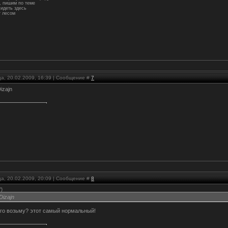
 пишим по теме
идеть здесь
 лесом
ца, 20.02.2009, 16:39 | Сообщение #
7
izajn
ца, 20.02.2009, 20:09 | Сообщение #
8
^
)
Dizajn
 его возьму? этот самый нормальный!