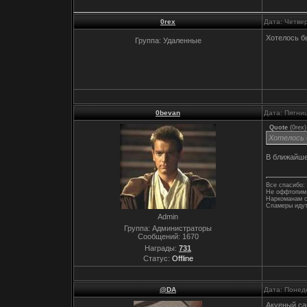
0rex
Дата: Четвер
Хотелось б
Группа: Удаленные
0bevan
Дата: Пятни
Quote
(
0rex
)
Хотелось 
В ближайше
Все спасибо: 
Не оффтопим,
Наркоманам с
Спамеры идут
Admin
Группа: Администраторы
Сообщений:
1670
Награды:
731
Статус:
Offline
@DA
Дата: Понед
Акуеный сай