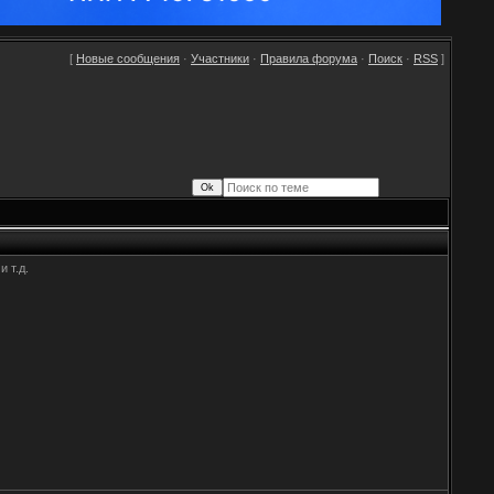
[
Новые сообщения
·
Участники
·
Правила форума
·
Поиск
·
RSS
]
 т.д.