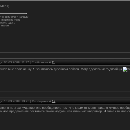
льше+)
+ в репу или + награду
 пишим по теме
идеть здесь
 лесом
а, 06.03.2009, 11:17 | Сообщение #
11
ажите мне свою аську. Я занимаюсь дизайном сайтов. Могу сделать мего дизайн))
ца, 13.03.2009, 19:25 | Сообщение #
12
тор, я не знал куда влепить сообщение о том, что к вам от меня пришло личное сообщ
то мое предложение поставить такой модуль, как мини-чат например. Я знаю что мое с