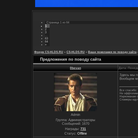
Страница
1
из
64
1
2
3
…
63
64
»
Форум CS-HLDS.RU
»
CS-HLDS.RU
»
Ваши пожелания по поводу сайта
Предложения по поводу сайта
0bevan
Дата: Понед
Здесь мы г
Вообщем мы
Все спасибо: 
Не оффтопим,
Наркоманам с
Спамеры идут
Admin
Группа: Администраторы
Сообщений:
1670
Награды:
731
Статус:
Offline