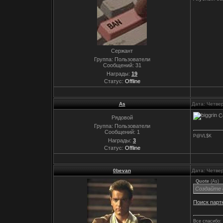
Сержант
Группа: Пользователи
Сообщений:
31
Награды:
19
Статус:
Offline
As
Дата: Четвер
Со
Рядовой
Группа: Пользователи
Сообщений:
1
P@VL$K
Награды:
3
Статус:
Offline
0bevan
Дата: Четвер
Quote
(
As
)
Создайте 
Поиск парт
Все спасибо: 