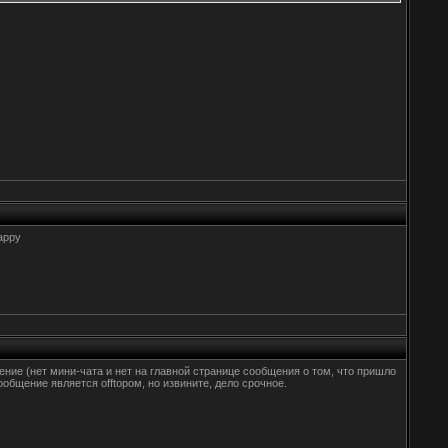
ение (нет мини-чата и нет на главной странице сообщения о том, что пришло
ообщение является offtopом, но извините, дело срочное.