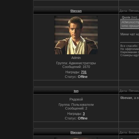
0bevan
Дата: Пятни
Quote
(
ton
)
Администр
что пришл
Мини чат на
Все спасибо: 
Не оффтопим,
Наркоманам с
Спамеры идут
Admin
Группа: Администраторы
Сообщений:
1670
Награды:
731
Статус:
Offline
ton
Дата: Пятни
0bevan
, а
Рядовой
Группа: Пользователи
Сообщений:
2
Награды:
3
Статус:
Offline
0bevan
Дата: Воскр