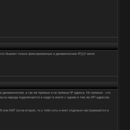
л что бывают только фиксированные и динамические IP)))У меня
и динамические, а так же прямые и не прямые IP адреса. Не прямые - это
куча народа подключается и сидит в инете с одним и тем же ИП адресом.
или NAT (если второе, то у тебя сеть и инет отдельно настраиваются и