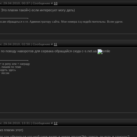
г, 29.04.2010, 00:37 | Сообщение #
10
, Это плагин такой=) если интересует могу дать)
осам обращаться к гл. Администратору сайта. Мои номера icq недействительны. Всем удачи.
г, 29.04.2010, 02:58 | Сообщение #
11
, по поводу наворотов для сервака обращайся сюда c-s.net.ua
+ в репу или + награду
 пишим по теме
идеть здесь
 лесом
г, 29.04.2010, 13:31 | Сообщение #
12
из плагин этот)
с как убедиться что мой серв видят в инете другие?Ну тоесть он есть в списках?