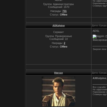
Не оффтопим,
Наркоманам с
Группа: Администраторы
Спамеры идут
Сообщений:
1670
Награды:
731
Статус:
Offline
AXKolpino
Дата: Среда
ADSL
Сержант
Группа: Проверенные
:
Сообщений:
22
Фиксированн
Награды:
2
Статус:
Offline
Энергия лени
0bevan
Дата: Среда
AXKolpino
Все спасибо: 
Не оффтопим,
Наркоманам с
Спамеры идут