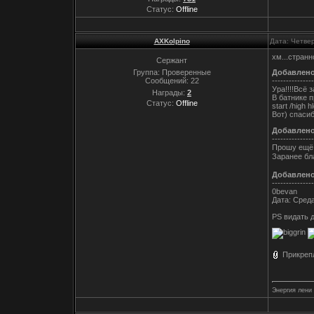
Статус:
Offline
AXKolpino
Дата: Четвер
хм...странн
Сержант
Группа: Проверенные
Добавлен
Сообщений:
22
---------------
Ура!!!!Всё 
Награды:
2
В батнике 
Статус:
Offline
start /high
Вот) спаси
Добавлен
---------------
Прошу ещё п
Заранее бл
Добавлен
---------------
0bevan
Дата: Среда
PS видать 
Прикреп
Энергия лени