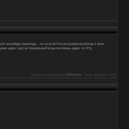
урга)А провайдер Авангард.....он по всей России разбросан))Когда я брал
..даже адрес ещё не правильный когда смотришь адрес по IP)))
AXKolpino
Сообщение отредактировал
-
Среда, 28.04.2010, 15:59