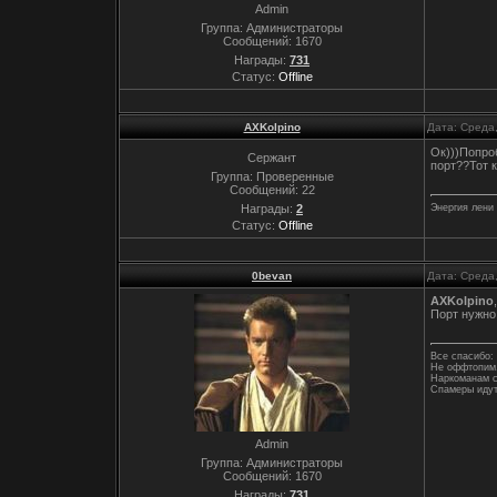
Admin
Группа: Администраторы
Сообщений:
1670
Награды:
731
Статус:
Offline
AXKolpino
Дата: Среда
Ок)))Попро
Сержант
порт??Тот 
Группа: Проверенные
Сообщений:
22
Награды:
2
Энергия лени
Статус:
Offline
0bevan
Дата: Среда
AXKolpino
Порт нужно 
Все спасибо: 
Не оффтопим,
Наркоманам с
Спамеры идут
Admin
Группа: Администраторы
Сообщений:
1670
Награды:
731