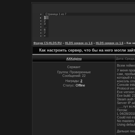
Страница
1
из
7
1
2
3
…
6
7
»
Форум CS-HLDS.RU
»
HLDS сервер cs 1.6
»
HLDS сервер cs 1.6
»
Как н
Как настроить сервер, что бы на него могли зайт
AXKolpino
Дата: Среда
Всем геймер
Сержант
У меня пров
Группа: Проверенные
сам, пробыв
Сообщений:
22
который я с
Награды:
2
консоль от
Console initi
Статус:
Offline
Protocol ver
Exe version 
Exe build: 
Steam auth 
Server IP a
.......тут 
Потом:
L 04/28/2010
Could not es
No masters 
Using defaul
Дальше пише