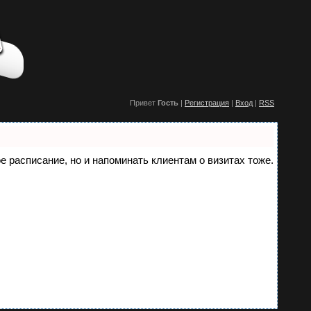
Привет
Гость
|
Регистрация
|
Вход
|
RSS
ое расписание, но и напоминать клиентам о визитах тоже.