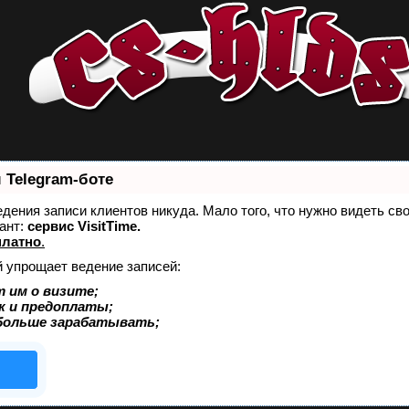
 Telegram-боте
ведения записи клиентов никуда. Мало того, что нужно видеть св
ант:
сервис VisitTime.
платно
.
й упрощает ведение записей:
 им о визите;
к и предоплаты;
больше зарабатывать;