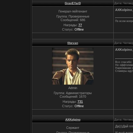
GravEYarD
Дата: Четвер
AXKolpino
Генерал-лейтенант
Группа: Проверенные
Сообщений:
686
По всем вопр
Награды:
77
Статус:
Offline
0bevan
Дата: Четвер
AXKolpino
Все спасибо: 
Не оффтопим,
Наркоманам с
Спамеры идут
Admin
Группа: Администраторы
Сообщений:
1670
Награды:
731
Статус:
Offline
AXKolpino
Дата: Четвер
Да)))Дай пл
Сержант
Группа: Проверенные
И ещё вопро