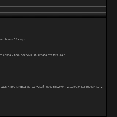
maxplayers 32 -noipx
его серва у всех заходивших играла эта музыка?
дем?, порты открыл?, запускай через hlds.exe"....разжевал как говориться..