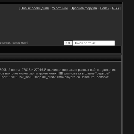
[
Новые сообщения
·
Участники
·
Правила форума
·
Поиск
·
RSS
]
не может...кроме меня)
2500U 2 порта :27015 и 27016.Я скачивал серваки с разных сайтов, делал их
серв никто не может зайти кроме меня!!!!!!Прописывая в файле "серв.bat"
2 +port 27016 +sv_lan 0 +map de_dust2 +maxplayers 20 -insecure -console"