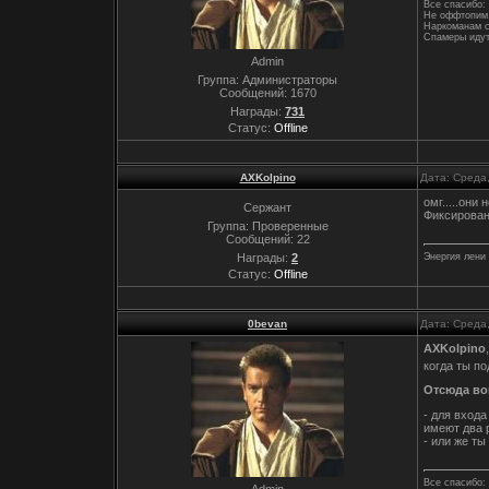
Все спасибо: 
Не оффтопим,
Наркоманам с
Спамеры идут
Admin
Группа: Администраторы
Сообщений:
1670
Награды:
731
Статус:
Offline
AXKolpino
Дата: Среда
омг.....они
Сержант
Фиксирован
Группа: Проверенные
Сообщений:
22
Награды:
2
Энергия лени
Статус:
Offline
0bevan
Дата: Среда
AXKolpino
когда ты п
Отсюда во
- для вход
имеют два 
- или же т
Все спасибо: 
Admin