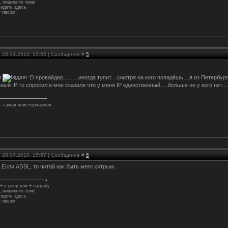
 пишим по теме
идеть здесь
 лесом
, 28.04.2010, 15:55 | Сообщение #
5
D
:D провайдер..........иногда тупит....смотря на кого попадёшь....я из Петерб
ый IP то спросил и мне сказали что у меня IP единственный ....больше не у кого нет..
 - самая неисчерпаемая.
, 28.04.2010, 15:57 | Сообщение #
6
, Если ADSL, то читай как быть мего хитрым.
+ в репу или + награду
 пишим по теме
идеть здесь
 лесом