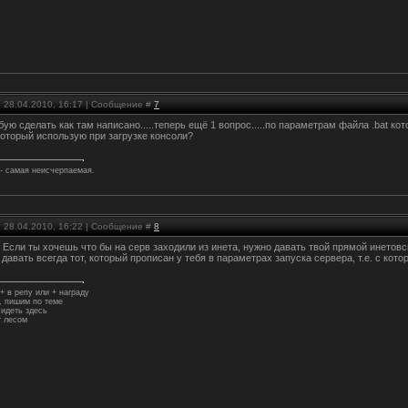
, 28.04.2010, 16:17 | Сообщение #
7
бую сделать как там написано.....теперь ещё 1 вопрос.....по параметрам файла .bat 
который использую при загрузке консоли?
 - самая неисчерпаемая.
, 28.04.2010, 16:22 | Сообщение #
8
, Если ты хочешь что бы на серв заходили из инета, нужно давать твой прямой инетовск
давать всегда тот, который прописан у тебя в параметрах запуска сервера, т.е. с кот
+ в репу или + награду
 пишим по теме
идеть здесь
 лесом