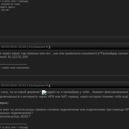
+ в репу или + награду
 пишим по теме
идеть здесь
 лесом
, 28.04.2010, 15:40 | Сообщение #
3
 не знают какие там прямые или нет....как они правильно называются?Провайдер сказа
ный: 91.122.51.209
 - самая неисчерпаемая.
, 28.04.2010, 15:51 | Сообщение #
4
, хаха, ты из какой деревни?
ну и провайдер у тебя... бывают фиксированные 
одключаешься к интернету через VPN или NAT сервер, через которые помимо тебя ещё 
прос:
а в инет ты используешь прямое сетевое подключение или подключение при помощи VPN 
разных подключения)?
ы используешь ADSL?
+ в репу или + награду