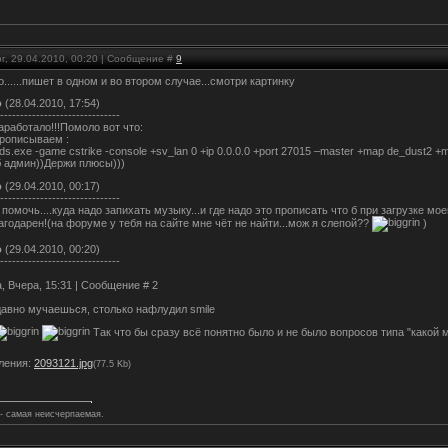
г, 29.04.2010, 00:20 | Сообщение #
9
о......пишет в одном и во втором случае...смотри картинку
о
(28.04.2010, 17:54)
------------------------------
заработало!!!Помоло вот что:
прописываем :
 hlds.exe -game cstrike -console +sv_lan 0 +ip 0.0.0.0 +port 27015 –master +map de_dust2 +
б админ))Держи плюсы)))
о
(29.04.2010, 00:17)
------------------------------
омочь....куда надо запихать музыку...и где надо это прописать что б при загрузке мо
агодарен!(на форуме у тебя на сайте мне чёт не найти...мож я слепой??
)
о
(29.04.2010, 00:20)
------------------------------
, Вчера, 15:31 | Сообщение # 2
давно мучаешься, столько нафлудил smile
Так что бы сразу всё понятно было и не было вопросов типа "какой мо
ления:
2093121.jpg
(77.5 Kb)
 - самая неисчерпаемая.