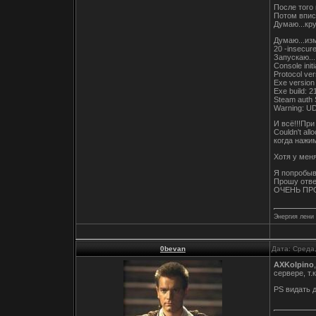
После того 
Потом вписы
Думаю...кру
Думаю...изм
20 -insecure
Запускаю...
Console initi
Protocol ver
Exe version 
Exe build: 
Steam auth 
Warning: U
И всё!!!При
Couldn't all
когда нажи
Хотя у мен
Я попробыва
Прошу отве
ОЧЕНЬ ПРО
Энергия лени
0bevan
Дата: Среда
AXKolpino
сервере, т.
PS видать 