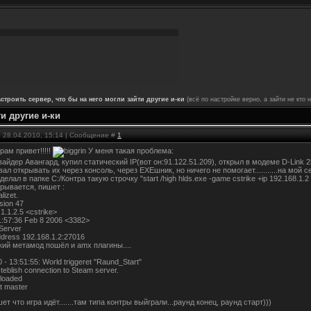
астроить сервер, что бы на него могли зайти другие и-ки
(всё по настройке верно, а зайти не кто 
и другие и-ки
, 28.04.2010, 15:14 | Сообщение #
1
ам привет!!!!!
У меня такая проблема:
айдер Авангард, купил статический IP(вот он:91.122.51.209), открыл в модеме D-Link 
ал открывать их через консоль, через EXEшник, но ничего не помогает...........на мой 
делал в папке C:/Контра такую строчку "start /high hlds.exe -game cstrike +ip 192.168.1.
крывается, пишет :
alizet.
sion 47
1.1.2.5 <cstrike>
21:57:36 Feb 8 2006 <3382>
Server
ddress 192.168.1.2:27016
всякий метамод пошёл и amx плагины....
 - 13:51:55: World triggeret "Raund_Start"
teblish connection to Steam server.
loaded
t master
т что игра идёт.......там типа контры выйграли...раунд конец, раунд старт)))