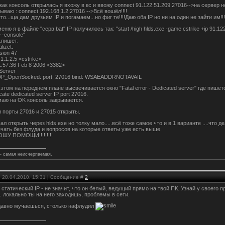
как консоль открылась я вхожу в кс и ввожу connect 91.122.51.209:27016-->на сервер не
ваю : connect 192.168.1.2:27016 -->Всё вошёл!!!!
то...ща дам друзьям IP и погамаем...но фиг те!!!!Даю оба IP но ни на один не зайти им!!!
еню я в файле "серв.bat" IP получилось так: "start /high hlds.exe -game cstrike +ip 91.
 -console"
.пишет:
alizet.
sion 47
1.1.2.5 <cstrike>
21:57:36 Feb 8 2006 <3382>
Server
DP_OpenSocked: port: 27016 bind: WSAEADDRNOTAVAIL
 этом на переднем плане высвечивается окно "Fatal error - Dedicated server" где пишет
ocate dedicated server IP port 27016.
маю на OK консоль закрывается.
я порты 27016 и 27015 открыты.
л открыть через hlds.exe но толку мало.....всё тоже самое что и в 1 варианте ....что
чать без флуда и вопросов на которые ответы уже есть выше.
ШУ ПОМОЩИ!!!!!!!!!
 - самая неисчерпаемая.
, 28.04.2010, 15:31 | Сообщение #
2
, статический IP - не значит, что он белый, ведущий прямо на твой ПК. Узнай у своего
к. локально ты на него заходишь, проблемы в сети.
давно мучаешься, столько нафлудил