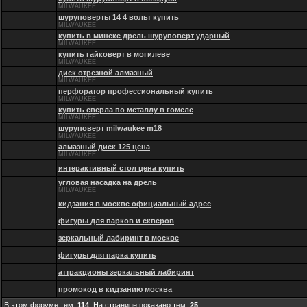
MILWAUKEE
шуруповерты 14 4 вольт купить
MILWAUKEE
купить в минске дрель шуруповерт ударный
MILWAUKEE
купить гайковерт в могилеве
MILWAUKEE
диск отрезной алмазный
MILWAUKEE
перфоратор профессиональный купить
MILWAUKEE
купить сверла по металлу в гомеле
MILWAUKEE
шуруповерт milwaukee m18
MILWAUKEE
алмазный диск 125 цена
MILWAUKEE
интерактивный стол цена купить
угловая насадка на дрель
MILWAUKEE
кидзания в москве официальный адрес
фигуры для парков и скверов
зеркальный лабиринт в москве
фигуры для парка купить
аттракционы зеркальный лабиринт
промокод в кидзанию москва
В этом форуме тем:
114
. На странице показано тем:
25
.