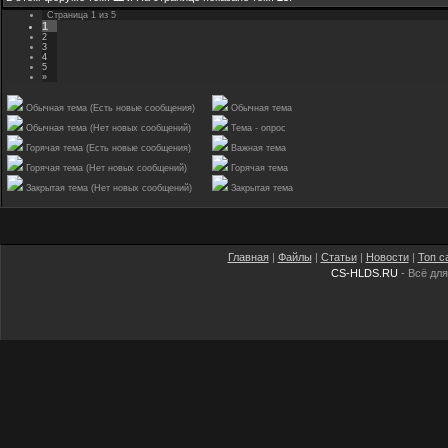
Страница
1
из
5
1
2
3
4
5
»
Обычная тема (Есть новые сообщения)
Обычная тема
Обычная тема (Нет новых сообщений)
Тема - опрос
Горячая тема (Есть новые сообщения)
Важная тема
Горячая тема (Нет новых сообщений)
Горячая тема
Закрытая тема (Нет новых сообщений)
Закрытая тема
Главная
|
Файлы
|
Статьи
|
Новости
|
Топ с
CS-HLDS.RU
- Всё для