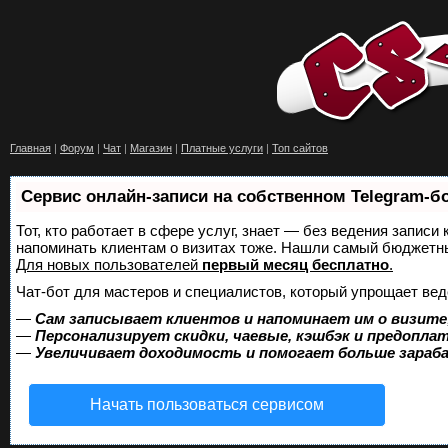
Главная
|
Форум
|
Чат
|
Магазин
|
Платные услуги
|
Топ сайтов
Сервис онлайн-записи на собственном Telegram-б
Тот, кто работает в сфере услуг, знает — без ведения записи 
напоминать клиентам о визитах тоже. Нашли самый бюджетн
Для новых пользователей
первый месяц бесплатно
.
Чат-бот для мастеров и специалистов, который упрощает вед
—
Сам записывает клиентов и напоминает им о визите
—
Персонализирует скидки, чаевые, кэшбэк и предопла
—
Увеличивает доходимость и помогает больше зара
Начать пользоваться сервисом