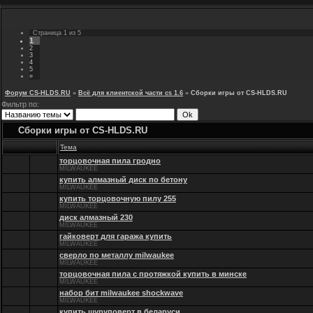
Страница
1
из
5
1
2
3
4
5
»
Форум CS-HLDS.RU
»
Всё для клиентской части cs 1.6
»
Сборки игры от CS-HLDS.RU
Фильтр по:
Сборки игры от CS-HLDS.RU
Тема
торцовочная пила гродно
MILWAUKEE
купить алмазный диск по бетону
MILWAUKEE
купить торцовочную пилу 255
MILWAUKEE
диск алмазный 230
MILWAUKEE
гайковерт для гаража купить
MILWAUKEE
сверло по металлу milwaukee
MILWAUKEE
торцовочная пила с протяжкой купить в минске
MILWAUKEE
набор бит milwaukee shockwave
MILWAUKEE
купить шуруповерт в беларуси