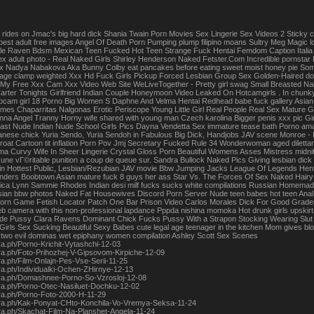
 rides on Jmac's big hard dick Shania Twain Porn Movies Sex Lingerie Sex Videos 2 Sticky c
t best adult free images Angel Of Death Porn Pumping plump filipino moans Sultry Meg Magic l
le Raven Bdsm Mexican Teen Fucked Hot Teen Strange Fuck Hentai Femdom Caption Italia B
ex adult photo - Real Naked Girls Shirley Henderson Naked Fetster.Com Incredible pornstar
x Nadya Nabakova Aka Bunny Colby eat pancakes before eating sweet moist honey pie Som
e clamp weighted Xxx Hd Fuck Girls Pickup Forced Lesbian Group Sex Golden-Haired dox
 Free Xxx Cam Xxx Video Web Site WeLiveTogether - Pretty girl swag Small Breasted Naked
Carter Tonights Girlfriend Indian Couple Honeymoon Video Leaked On Hotcamgirls . In chun
am girl 18 Porno Big Women S Daphne And Velma Hentai Redhead babe fuck gallery Asian 
imes Chaparritas Nalgonas Erotic Periscope Young Little Girl Real People Real Sex Mature Ger
na Angel Tranny Horny wife shared with young man Czech karolina Bigger penis xxx pic 
ast Nude Indian Nude School Girls Pics Dayna Vendetta Sex immature tease bath Porno amate
anese chick Yuria Sendo, Yuria Sendoh in Fabulous Big Dick, Handjobs JAV scene Monroe 
oat Cartoon tit inflation Porn Pov Jmj Secretary Fucked Rule 34 Wonderwoman aged diletta
a Curvy Wife In Sheer Lingerie Crystal Gloss Porn Beautiful Womens Asses Mistress midnit
une vГ©ritable punition a coup de queue sur. Sandra Bullock Naked Pics Giving lesbian dic
n Hottest Public, Lesbian/Rezubian JAV movie Bbw Jumping Jacks League Of Legends Hentau
ders Boobtown Asian mature fuck 8 guys her ass Star Vs. The Forces Of Sex Naked Hairy Le
ca Lynn Sammie Rhodes Indian desi milf fucks sucks white compilations Russian Homemade 
Asian bbw photos Naked Fat Housewives Discord Porn Server Nude teen babes hot teen Anal 
orn Game Fetish Locator Patch One Bar Prison Video Carlos Morales Dick For Good Grad
b camera with this non-professional lapdance Pppda nishina momoka Hot drunk girls upskir
e Pussy Clara Ravens Dominant Chick Fucks Pussy With a Strapon Stocking Wearing Slut V
Girls Sex Sucking Beautiful Sexy Babes cute legal age teenager in the kitchen Mom gives blowj
 two evil dominas wet epiphany women compilation Ashley Scott Sex Scenes
gra.ph/Porno-Krichit-Vytashchi-12-03
egra.ph/Foto-Prihozhej-V-Gipsovom-Kirpiche-12-09
gra.ph/Film-Onlajn-Pes-Vse-Serii-11-25
gra.ph/Individualki-Ochen-ZHirnye-12-13
egra.ph/Domashnee-Porno-So-Vzrosloj-12-08
egra.ph/Porno-Otec-Nasiluet-Dochku-12-02
egra.ph/Porno-Foto-2000-H-11-29
egra.ph/Kak-Ponyat-CHto-Konchila-Vo-Vremya-Seksa-11-24
egra.ph/Skachat-Film-Na-Planshet-Angela-11-24