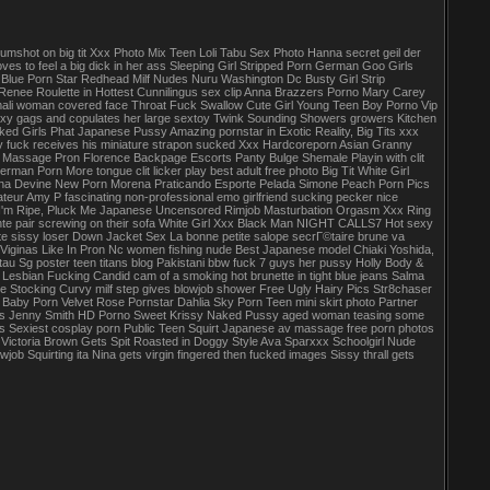
umshot on big tit Xxx Photo Mix Teen Loli Tabu Sex Photo Hanna secret geil der
oves to feel a big dick in her ass Sleeping Girl Stripped Porn German Goo Girls
lue Porn Star Redhead Milf Nudes Nuru Washington Dc Busty Girl Strip
 Renee Roulette in Hottest Cunnilingus sex clip Anna Brazzers Porno Mary Carey
ali woman covered face Throat Fuck Swallow Cute Girl Young Teen Boy Porno Vip
y gags and copulates her large sextoy Twink Sounding Showers growers Kitchen
 Girls Phat Japanese Pussy Amazing pornstar in Exotic Reality, Big Tits xxx
ky fuck receives his miniature strapon sucked Xxx Hardcoreporn Asian Granny
Massage Pron Florence Backpage Escorts Panty Bulge Shemale Playin with clit
man Porn More tongue clit licker play best adult free photo Big Tit White Girl
Gina Devine New Porn Morena Praticando Esporte Pelada Simone Peach Porn Pics
ur Amy P fascinating non-professional emo girlfriend sucking pecker nice
- I'm Ripe, Pluck Me Japanese Uncensored Rimjob Masturbation Orgasm Xxx Ring
nte pair screwing on their sofa White Girl Xxx Black Man NIGHT CALLS7 Hot sexy
e sissy loser Down Jacket Sex La bonne petite salope secrГ©taire brune va
k Viginas Like In Pron Nc women fishing nude Best Japanese model Chiaki Yoshida,
 Sg poster teen titans blog Pakistani bbw fuck 7 guys her pussy Holly Body &
sbian Fucking Candid cam of a smoking hot brunette in tight blue jeans Salma
Stocking Curvy milf step gives blowjob shower Free Ugly Hairy Pics Str8chaser
Baby Porn Velvet Rose Pornstar Dahlia Sky Porn Teen mini skirt photo Partner
es Jenny Smith HD Porno Sweet Krissy Naked Pussy aged woman teasing some
ts Sexiest cosplay porn Public Teen Squirt Japanese av massage free porn photos
ictoria Brown Gets Spit Roasted in Doggy Style Ava Sparxxx Schoolgirl Nude
ob Squirting ita Nina gets virgin fingered then fucked images Sissy thrall gets