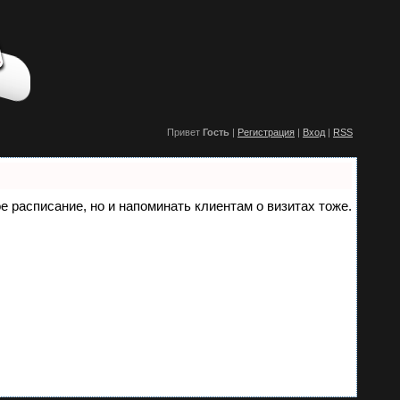
Привет
Гость
|
Регистрация
|
Вход
|
RSS
ое расписание, но и напоминать клиентам о визитах тоже.