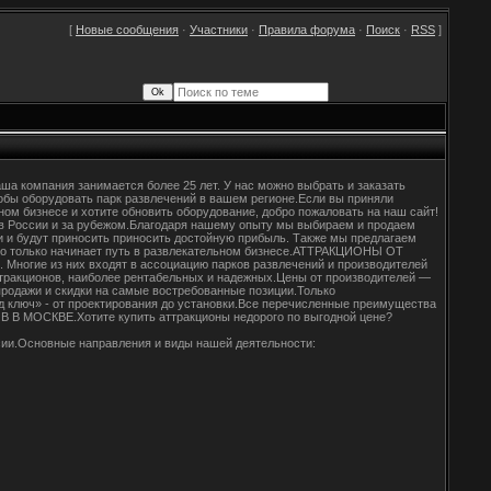
[
Новые сообщения
·
Участники
·
Правила форума
·
Поиск
·
RSS
]
аша компания занимается более 25 лет. У нас можно выбрать и заказать
обы оборудовать парк развлечений в вашем регионе.Если вы приняли
ном бизнесе и хотите обновить оборудование, добро пожаловать на наш сайт!
 в России и за рубежом.Благодаря нашему опыту мы выбираем и продаем
и и будут приносить приносить достойную прибыль. Также мы предлагаем
 кто только начинает путь в развлекательном бизнесе.АТТРАКЦИОНЫ ОТ
огие из них входят в ассоциацию парков развлечений и производителей
тракционов, наиболее рентабельных и надежных.Цены от производителей —
спродажи и скидки на самые востребованные позиции.Только
 ключ» - от проектирования до установки.Все перечисленные преимущества
 МОСКВЕ.Хотите купить аттракционы недорого по выгодной цене?
сии.Основные направления и виды нашей деятельности: