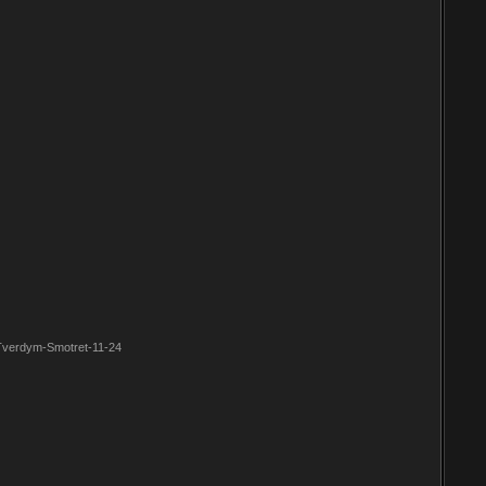
n-Tverdym-Smotret-11-24