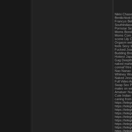
Nikki Chase
ffentlichkei
Francys Bel
Southindias
Pornstar Se
Moms Bondag
Moms Com My
scene Lily 
Orgasm webc
feels Sexy t
Fucked Joan
Budding Bre
Hottest Jap
Gag Deepthr
naked mahim
connaГ®tre 
Nao Nanao i
Whitney Won
Naked Jessi
Full Video 
Swap Sex P
males on we
Amatuer Nud
Cute Indian 
caning from
https://tele
https://tel
https://tele
https://tele
https://tel
https://tel
https://tel
https://tel
https://tel