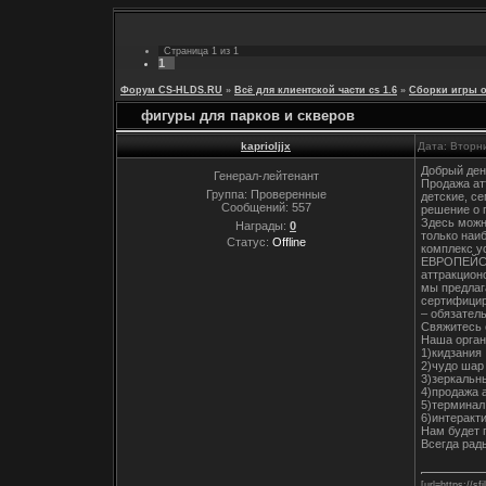
Страница
1
из
1
1
Форум CS-HLDS.RU
»
Всё для клиентской части cs 1.6
»
Сборки игры 
фигуры для парков и скверов
kaprioljjx
Дата: Вторни
Добрый ден
Генерал-лейтенант
Продажа ат
Группа: Проверенные
детские, с
Сообщений:
557
решение о 
Здесь можн
Награды:
0
только наи
Статус:
Offline
комплекс у
ЕВРОПЕЙСКИ
аттракцион
мы предлаг
сертифицир
– обязател
Свяжитесь 
Наша орган
1)кидзания
2)чудо шар
3)зеркальн
4)продажа 
5)терминал
6)интеракт
Нам будет 
Всегда рад
[url=https://sf