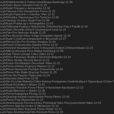
egra.ph/EHlektromobil-S-Pultom-Upravleniya-Nedorogo-11-26
egra.ph/Seks-Mamu-Vdvoem-Foto-11-25
egra.ph/Kupit-Timogen-v-Armyanske-12-10
egra.ph/Tatyana-Foto-Domashnee-Porno-11-25
egra.ph/Kupit-Papaverin-v-Gavrilov-YAm-12-12
egra.ph/EHrotika-YAponskaya-Pro-Teshchu-12-06
gra.ph/Varianty-Kvartiry-Studii-Foto-12-06
egra.ph/Kupit-ProbioLog-v-Arhangelske-12-03
egra.ph/Telekanal-Pyatnica-Vedushchie-ZHenshchiny-Foto-I-Familii-11-29
egra.ph/Seks-Novosib-ZHmzh-Zastavlyayut-Lizat-11-24
gra.ph/Film-Pro-Specnaz-Brazilii-11-25
egra.ph/Pirs-Brosnan-Filmy-S-Ego-Uchastiem-Spisok-11-24
egra.ph/Kupit-Cerebrum-kompozitum-v-Biryuchah-12-07
egra.ph/Pervyj-Film-Pro-Dzheka-Vorobya-11-26
egra.ph/Paren-ZHenshchinu-Nasilno-Porno-12-07
egra.ph/Smotret-Besplatnoe-Porno-S-Russkimi-Zrelymi-ZHenshchinami-11-23
egra.ph/Mikrovolnovaya-Pech-Midea-As823exg-12-06
egra.ph/Kak-Paren-Lomaet-Celku-Video-12-11
egra.ph/EHro-Rasskazy-Bratika-I-Sestrenki-Malyshki-12-14
gra.ph/Filmy-Serialy-Nevskij-Sezon-11-22
egra.ph/Golye-Pisi-Molodyh-Devushek-Video-11-22
egra.ph/Porno-ZHmzh-Krupnym-Planom-12-12
egra.ph/Porno-Nemeckih-Pozhilyh-ZHenshchin-12-03
gra.ph/Porno-Film-Stalin-Skachat-Torrent-11-25
gra.ph/Foto-Na-Pasport-Teplyj-Stan-11-29
gra.ph/Samolet-Antej-Foto-12-05
egra.ph/Siri-Drochila-Malenkij-CHlen-Kotoryj-Postepenno-Uvelichivalsya-I-Stanovilsya-Oche
gra.ph/Kupit-Korizaliya-v-Abaze-12-01
egra.ph/Novinki-Russkih-Porno-Filmov-V-Horoshem-Kachestve-12-10
gra.ph/Kupit-Biokontur-v-Velske-12-09
gra.ph/Porno-Kategoriya-Pirsing-12-03
gra.ph/Skachat-Kartinki-Istoricheskih-Porno-Filmov-12-03
egra.ph/Porno-Fota-Mamochek-11-23
egra.ph/Amerikanskie-Pervokursnicy-Prohodyat-Seks-Posvyashchenie-Video-12-03
egra.ph/Porno-Sidit-Na-Uroke-S-Vibratorom-12-10
egra.ph/ZHestkij-Seks-Russkoe-Porno-Onlajn-12-13
egra.ph/Tabu-Amerikanskij-Film-Perevod-Porno-11-26