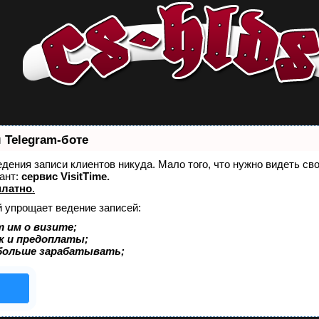
 Telegram-боте
ведения записи клиентов никуда. Мало того, что нужно видеть св
ант:
сервис VisitTime.
платно
.
й упрощает ведение записей:
 им о визите;
к и предоплаты;
больше зарабатывать;