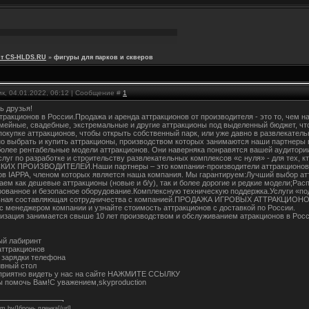
от CS-HLDS.RU
»
фигуры для парков и скверов
к, 04.01.2022, 06:12 | Сообщение #
1
ь друзья!
тракционов в России.Продажа и аренда аттракционов от производителя - это то, чем н
емейные, свадебные, экстремальные и другие аттракционы под выделенный бюджет, чт
покупке аттракционов, чтобы открыть собственный парк, или уже давно в развлекатель
о выбрать и купить аттракционы, производством которых занимаются наши партнеры
более рентабельные модели аттракционов. Они наверняка понравятся вашей аудитори
слуг по разработке и строительству развлекательных комплексов «с нуля» - для тех,
Х ПРОИЗВОДИТЕЛЕЙ.Наши партнеры – это компании-производители аттракционов. Мн
ов IAPPA, членом которых является наша компания. Мы гарантируем:Лучший выбор ат
аем как дешевые аттракционы (новые и б/у), так и более дорогие и редкие модели;Ра
ованное и безопасное оборудование.Комплексную техническую поддержка.Услуги «под
ьная составляющая сотрудничества с компанией.ПРОДАЖА ИГРОВЫХ АТТРАКЦИОНОВ В
с менеджером компании и узнайте стоимость аттракционов с доставкой по России.
изация занимается свыше 10 лет производством и обслуживанием атракционов в Рос
ый лабиринт
аттракционов
 зарядки телефона
ивный стол
приятно видеть у нас на сайте НАЖМИТЕ ССЫЛКУ
ы помочь Вам!С уважением,skyproduction
ilm.by/]бронь пленка[/url]