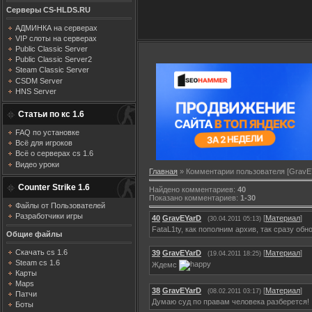
Серверы CS-HLDS.RU
АДМИНКА на серверах
VIP слоты на серверах
Public Classic Server
Public Classic Server2
Steam Classic Server
CSDM Server
HNS Server
Статьи по кс 1.6
FAQ по установке
Всё для игроков
Всё о серверах cs 1.6
Видео уроки
Главная
»
Комментарии пользователя
[GravE
Counter Strike 1.6
Найдено комментариев
:
40
Показано комментариев
:
1-30
Файлы от Пользователей
Разработчики игры
40
GravEYarD
[
Материал
]
(30.04.2011 05:13)
FataL1ty, как пополним архив, так сразу обн
Общие файлы
Скачать cs 1.6
39
GravEYarD
[
Материал
]
(19.04.2011 18:25)
Steam cs 1.6
Ждемс
Карты
Maps
38
GravEYarD
[
Материал
]
(08.02.2011 03:17)
Патчи
Думаю суд по правам человека разберется!
Боты