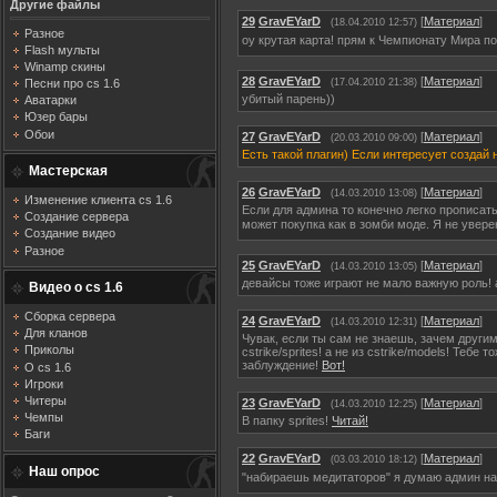
Другие файлы
29
GravEYarD
[
Материал
]
(18.04.2010 12:57)
Разное
оу крутая карта! прям к Чемпионату Мира 
Flash мульты
Winamp скины
28
GravEYarD
[
Материал
]
Песни про cs 1.6
(17.04.2010 21:38)
убитый парень))
Аватарки
Юзер бары
Обои
27
GravEYarD
[
Материал
]
(20.03.2010 09:00)
Есть такой плагин) Если интересует создай
Мастерская
26
GravEYarD
[
Материал
]
(14.03.2010 13:08)
Изменение клиента cs 1.6
Если для админа то конечно легко прописать
Создание сервера
может покупка как в зомби моде. Я не увере
Создание видео
Разное
25
GravEYarD
[
Материал
]
(14.03.2010 13:05)
девайсы тоже играют не мало важную роль! а
Видео о cs 1.6
Сборка сервера
24
GravEYarD
[
Материал
]
(14.03.2010 12:31)
Для кланов
Чувак, если ты сам не знаешь, зачем други
Приколы
cstrike/sprites! а не из cstrike/models! Теб
заблуждение!
Вот!
О cs 1.6
Игроки
Читеры
23
GravEYarD
[
Материал
]
(14.03.2010 12:25)
Чемпы
В папку sprites!
Читай!
Баги
22
GravEYarD
[
Материал
]
(03.03.2010 18:12)
Наш опрос
"набираешь медитаторов" я думаю админ на