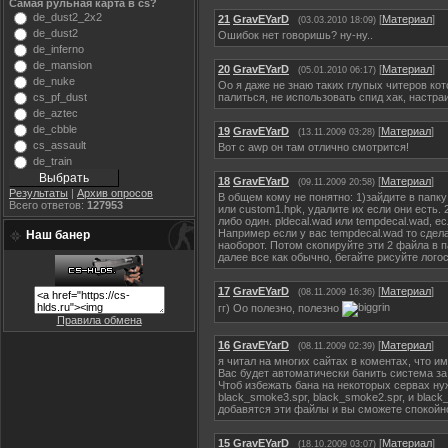
Самая рульная карта в cs?
de_dust2_2x2
21
GravEYarD
[
Материал
]
(03.03.2010 18:09)
de_dust2
Ошибок нет говоришь? ну-ну..
de_inferno
de_mansion
20
GravEYarD
[
Материал
]
(05.01.2010 06:17)
de_nuke
Оо я даже не знаю таких глупых читеров кото
палиться, не использовать спид хак, настра
cs_pf_dust
de_aztec
de_cbble
19
GravEYarD
[
Материал
]
(13.11.2009 03:28)
cs_assault
Вот с awp он там отлично смотрится!
de_train
18
GravEYarD
[
Материал
]
(09.11.2009 20:58)
Результаты
|
Архив опросов
В общем кому не понятно: 1)зайдите в папку 
Всего ответов:
127953
или custom1.hpk, удалите их если они есть.
либо один. pldecal.wad или tempdecal.wad, е
Например если у вас tempdecal.wad то сдела
Наш банер
наоборот. Потом скопируйте эти 2 файла в п
далее все как обычно, бегайте рисуйте лого
17
GravEYarD
[
Материал
]
(08.11.2009 16:36)
гг) Оо полезно, полезно
Правила обмена
16
GravEYarD
[
Материал
]
(08.11.2009 02:39)
я читал на многих сайтах в коментах, что и
Вас будет автоматически банить система за 
Чтоб избежать бана на некоторых сервах нуж
black_smoke3.spr, black_smoke2.spr, и blac
добавятся эти файлы и вы сможете спокойно
15
GravEYarD
[
Материал
]
(18.10.2009 03:07)