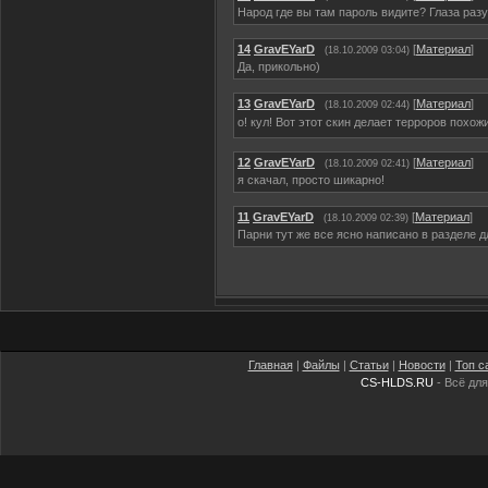
Народ где вы там пароль видите? Глаза разу
14
GravEYarD
[
Материал
]
(18.10.2009 03:04)
Да, прикольно)
13
GravEYarD
[
Материал
]
(18.10.2009 02:44)
о! кул! Вот этот скин делает терроров похо
12
GravEYarD
[
Материал
]
(18.10.2009 02:41)
я скачал, просто шикарно!
11
GravEYarD
[
Материал
]
(18.10.2009 02:39)
Парни тут же все ясно написано в разделе для
Главная
|
Файлы
|
Статьи
|
Новости
|
Топ с
CS-HLDS.RU
- Всё для