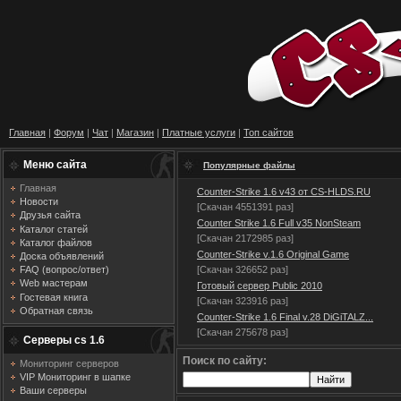
Главная
|
Форум
|
Чат
|
Магазин
|
Платные услуги
|
Топ сайтов
Меню сайта
Популярные файлы
Главная
Counter-Strike 1.6 v43 от CS-HLDS.RU
Новости
[Скачан 4551391 раз]
Друзья сайта
Counter Strike 1.6 Full v35 NonSteam
Каталог статей
[Скачан 2172985 раз]
Каталог файлов
Counter-Strike v.1.6 Original Game
Доска объявлений
[Скачан 326652 раз]
FAQ (вопрос/ответ)
Web мастерам
Готовый сервер Public 2010
Гостевая книга
[Скачан 323916 раз]
Обратная связь
Counter-Strike 1.6 Final v.28 DiGiTALZ...
[Скачан 275678 раз]
Серверы cs 1.6
Поиск по сайту:
Мониторинг серверов
VIP Мониторинг в шапке
Ваши серверы