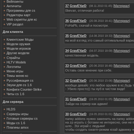
Вейпоинты
37
GravEYarD
[
Материал
]
Античиты
(08.11.2010 01:45)
0bevan, отличная работа!
Программы для cs
Редакторы карт
Web скрипты для кс
36
GravEYarD
[
Материал
]
(20.08.2010 16:41)
VIP раздел
FoHaPb, скачай и посмотри.
Для клиента
35
GravEYarD
[
Материал
]
(14.08.2010 19:33)
Клиентские Моды
на мой взгляд это самый оптимальный вариа
Модели оружия
Модели игроков
34
GravEYarD
[
Материал
]
(04.07.2010 18:09)
Другие модели
качественная модель.
Спрайты
HLTV Models
33
GravEYarD
[
Материал
]
(20.06.2010 16:46)
Логотипы
Оставь свое мнение при себе.
Меню игры
Темы меню кс
Руссификация cs
32
GravEYarD
[
Материал
]
(20.06.2010 15:06)
Звуки для cs 1.6
вообще девайс это любое оружие в кс,будь т
- Убило просто)) ты нуб в чистом виде!
Конфиги Counter-Strike
Читы cs 1.6
31
GravEYarD
[
Материал
]
(19.05.2010 01:05)
Для сервера
Зайди на сервер как админ!
HLDS
Серверы игры
30
GravEYarD
[
Материал
]
(19.05.2010 01:01)
Готовые серверы cs
папку addons нужно заменить на папку addon
на zp играть с ботами не интересно, они не
Моды cs 1.6
шло.. ЗЫ играй с людьми!
Плагины amxx
чтобы создать swarm-режим юзай админку н